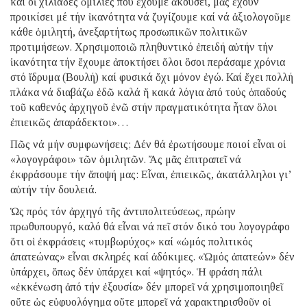
καί οἱ χιλιάδες ὁμιλίες πού ἔχουμε ἀκούσει, μᾶς ἔχουν
προικίσει μέ τήν ἱκανότητα νά ζυγίζουμε καί νά ἀξιολογοῦμε
κάθε ὁμιλητή, ἀνεξαρτήτως προσωπικῶν πολιτικῶν
προτιμήσεων. Χρησιμοποιῶ πληθυντικό ἐπειδή αὐτήν τήν
ἱκανότητα τήν ἔχουμε ἀποκτήσει ὅλοι ὅσοι περάσαμε χρόνια
στό ἵδρυμα (Βουλή) καί φυσικά ὄχι μόνον ἐγώ. Καί ἔχει πολλή
πλάκα νά διαβάζω ἐδῶ καλά ἤ κακά λόγια ἀπό τούς ὀπαδούς
τοῦ καθενός ἀρχηγοῦ ἐνῶ στήν πραγματικότητα ἦταν ὅλοι
ἐπιεικῶς ἀπαράδεκτοι»…
Πῶς νά μήν συμφωνήσεις; Δέν θά ἐρωτήσουμε ποιοί εἶναι οἱ
«λογογράφοι» τῶν ὁμιλητῶν. Ἄς μᾶς ἐπιτραπεῖ νά
ἐκφράσουμε τήν ἄποψή μας: Εἶναι, ἐπιεικῶς, ἀκατάλληλοι γι’
αὐτήν τήν δουλειά.
Ὡς πρός τόν ἀρχηγό τῆς ἀντιπολιτεύσεως, πρώην
πρωθυπουργό, καλό θά εἶναι νά πεῖ στόν δικό του λογογράφο
ὅτι οἱ ἐκφράσεις «τυμβωρύχος» καί «ὠμός πολιτικός
ἀπατεώνας» εἶναι σκληρές καί ἀδόκιμες. «Ὠμός ἀπατεών» δέν
ὑπάρχει, ὅπως δέν ὑπάρχει καί «ψητός». Ἡ φράση πάλι
«ἐκκένωση ἀπό τήν ἐξουσία» δέν μπορεῖ νά χρησιμοποιηθεῖ
οὔτε ὡς εὐφυολόγημα οὔτε μπορεῖ νά χαρακτηρισθοῦν οἱ