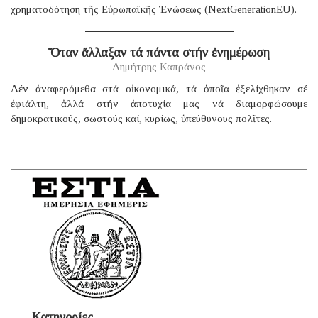
χρηματοδότηση τῆς Εὐρωπαϊκῆς Ἑνώσεως (NextGenerationEU).
Ὅταν ἄλλαξαν τά πάντα στήν ἐνημέρωση
Δημήτρης Καπράνος
Δέν ἀναφερόμεθα στά οἰκονομικά, τά ὁποῖα ἐξελίχθηκαν σέ
ἐφιάλτη, ἀλλά στήν ἀποτυχία μας νά διαμορφώσουμε
δημοκρατικούς, σωστούς καί, κυρίως, ὑπεύθυνους πολῖτες.
Κατηγορίες