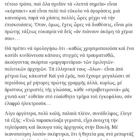
τέτοιο τρόπο, πού ὅλα σχεδόν τά «λεπτά σημεῖα» εἶναι
«κόμπακτ» καί εἶναι πολύ πιό εὔκολο νά ἀγοράσεις μιά
καινούρια, παρά νά χάσεις πολλές ὧρες μέχρι νά τήν
ἐπισκευάσεις. Ὅταν, ὅμως, ἔχεις ὧρες νά διαθέσεις, εἶναι μία
πρώτης τάξεως εὐκαιρία νά δεῖς «ἄν πιάνουν ἀκόμη τά χέρια
σου»…
Θά πρέπει νά ὁμολογήσω ὅτι –καθώς χρησιμοποιοῦσα καί ἕνα
κοπίδι κινδύνευσα κάποιες στιγμές νά τραυματισθῶ,
ἀκούγοντας σκόρπια «μαργαριτάρια» τῶν ὁμιλητῶν-
πολιτικῶν ἀρχηγῶν. Τά ἑλληνικά τους –ὅλων– εἶναι ἀπό
μέτρια ἕως κάκιστα! Καί γιά ἐμᾶς, πού ἔχουμε μεγαλώσει σέ
περιόδους μέ ρήτορες πρώτης γραμμῆς ἀλλά, κυρίως, μέ
ἄριστους χειριστές τῆς γλώσσας, κάθε «στραβοτιμονιά» μᾶς
χτυπᾶ κατ’ εὐθεῖαν στό εὐαίσθητο τμῆμα τοῦ ἐγκεφάλου, σάν
ἐλαφρύ ἠλεκτροσόκ…
Λίγο ἀργότερα, πολύ καλή, παλαιά πλέον, συνάδελφος, ἔλεγε
τά ἑξῆς: «Ἐνῶ παρασκεύαζα γεμιστά, εἶχα ἀνοιχτή τήν
τηλεόραση καί ἄκουγα τούς ἀρχηγούς στήν Βουλή. Μέ
ἱκανοποίηση λοιπόν σκέφτηκα, ὅτι ἡ θητεία μας στό ρεπορτάζ