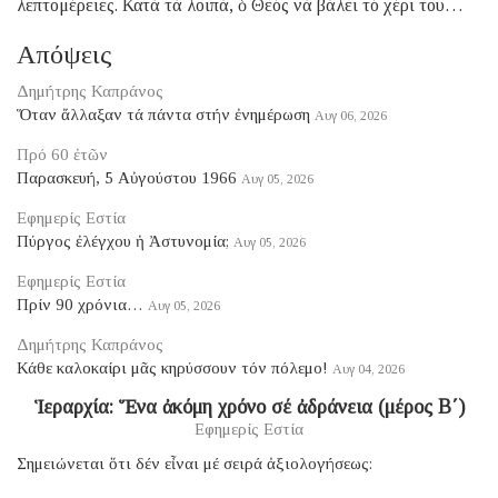
λεπτομέρειες. Κατά τά λοιπά, ὁ Θεός νά βάλει τό χέρι του…
Απόψεις
Δημήτρης Καπράνος
Ὅταν ἄλλαξαν τά πάντα στήν ἐνημέρωση
Αυγ 06, 2026
Πρό 60 ἐτῶν
Παρασκευή, 5 Αὐγούστου 1966
Αυγ 05, 2026
Εφημερίς Εστία
Πύργος ἐλέγχου ἡ Ἀστυνομία;
Αυγ 05, 2026
Εφημερίς Εστία
Πρίν 90 χρόνια…
Αυγ 05, 2026
Δημήτρης Καπράνος
Κάθε καλοκαίρι μᾶς κηρύσσουν τόν πόλεμο!
Αυγ 04, 2026
Ἱεραρχία: Ἕνα ἀκόμη χρόνο σέ ἀδράνεια (μέρος B΄)
Εφημερίς Εστία
Σημειώνεται ὅτι δέν εἶναι μέ σειρά ἀξιολογήσεως: