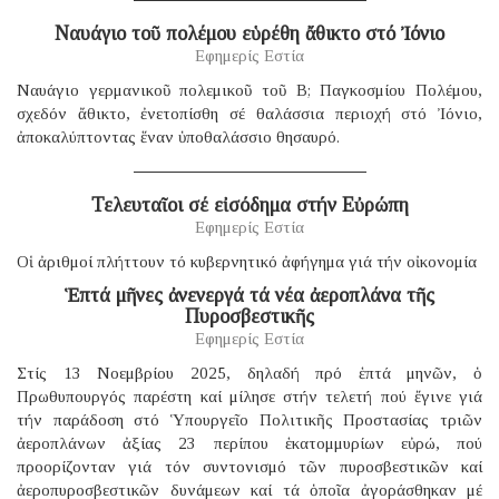
Ναυάγιο τοῦ πολέμου εὑρέθη ἄθικτο στό Ἰόνιο
Εφημερίς Εστία
Ναυάγιο γερμανικοῦ πολεμικοῦ τοῦ B; Παγκοσμίου Πολέμου,
σχεδόν ἄθικτο, ἐνετοπίσθη σέ θαλάσσια περιοχή στό Ἰόνιο,
ἀποκαλύπτοντας ἕναν ὑποθαλάσσιο θησαυρό.
Τελευταῖοι σέ εἰσόδημα στήν Εὐρώπη
Εφημερίς Εστία
Οἱ ἀριθμοί πλήττουν τό κυβερνητικό ἀφήγημα γιά τήν οἰκονομία
Ἑπτά μῆνες ἀνενεργά τά νέα ἀεροπλάνα τῆς
Πυροσβεστικῆς
Εφημερίς Εστία
Στίς 13 Νοεμβρίου 2025, δηλαδή πρό ἑπτά μηνῶν, ὁ
Πρωθυπουργός παρέστη καί μίλησε στήν τελετή πού ἔγινε γιά
τήν παράδοση στό Ὑπουργεῖο Πολιτικῆς Προστασίας τριῶν
ἀεροπλάνων ἀξίας 23 περίπου ἑκατομμυρίων εὐρώ, πού
προορίζονταν γιά τόν συντονισμό τῶν πυροσβεστικῶν καί
ἀεροπυροσβεστικῶν δυνάμεων καί τά ὁποῖα ἀγοράσθηκαν μέ