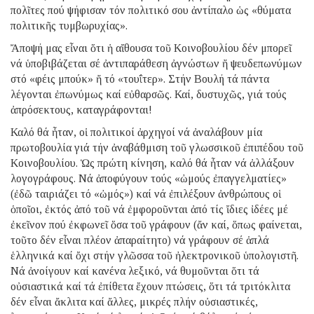
πολῖτες πού ψήφισαν τόν πολιτικό σου ἀντίπαλο ὡς «θύματα
πολιτικῆς τυμβωρυχίας».
Ἄποψή μας εἶναι ὅτι ἡ αἴθουσα τοῦ Κοινοβουλίου δέν μπορεῖ
νά ὑποβιβάζεται σέ ἀντιπαράθεση ἀγνώστων ἤ ψευδεπωνύμων
στό «φέις μπούκ» ἤ τό «τουΐτερ». Στήν Βουλή τά πάντα
λέγονται ἐπωνύμως καί εὐθαρσῶς. Καί, δυστυχῶς, γιά τούς
ἀπρόσεκτους, καταγράφονται!
Καλό θά ἦταν, οἱ πολιτικοί ἀρχηγοί νά ἀναλάβουν μία
πρωτοβουλία γιά τήν ἀναβάθμιση τοῦ γλωσσικοῦ ἐπιπέδου τοῦ
Κοινοβουλίου. Ὡς πρώτη κίνηση, καλό θά ἦταν νά ἀλλάξουν
λογογράφους. Νά ἀποφύγουν τούς «ὠμούς ἐπαγγελματίες»
(ἐδῶ ταιριάζει τό «ὠμός») καί νά ἐπιλέξουν ἀνθρώπους οἱ
ὁποῖοι, ἐκτός ἀπό τοῦ νά ἐμφοροῦνται ἀπό τίς ἴδιες ἰδέες μέ
ἐκεῖνον πού ἐκφωνεῖ ὅσα τοῦ γράφουν (ἄν καί, ὅπως φαίνεται,
τοῦτο δέν εἶναι πλέον ἀπαραίτητο) νά γράφουν σέ ἁπλά
ἑλληνικά καί ὄχι στήν γλῶσσα τοῦ ἠλεκτρονικοῦ ὑπολογιστῆ.
Νά ἀνοίγουν καί κανένα λεξικό, νά θυμοῦνται ὅτι τά
οὐσιαστικά καί τά ἐπίθετα ἔχουν πτώσεις, ὅτι τά τριτόκλιτα
δέν εἶναι ἄκλιτα καί ἄλλες, μικρές πλήν οὐσιαστικές,