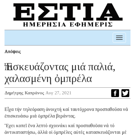
Toggle
navigati
Απόψεις
Ἐπισκευάζοντας μιά παλιά,
χαλασμένη ὀμπρέλα
Δημήτρης Καπράνος
Αυγ 27, 2021
Εἶχα τήν τηλεόραση ἀνοιχτή καί ταυτόχρονα προσπαθοῦσα νά
ἐπισκευάσω μιά ὀμπρέλα βεράντας.
Ἔχει κοπεῖ ἕνα λεπτό σχοινάκι καί προσπαθοῦσα νά τό
ἀντικαταστήσω, ἀλλά οἱ ὀμπρέλες αὐτές κατασκευάζονται μέ