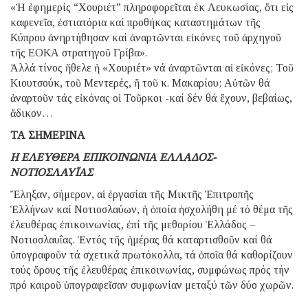
«Ἡ ἐφημερίς “Χουριέτ” πληροφορεῖται ἐκ Λευκωσίας, ὅτι εἰς
καφενεῖα, ἑστιατόρια καί προθήκας καταστημάτων τῆς
Κύπρου ἀνηρτήθησαν καί ἀναρτῶνται εἰκόνες τοῦ ἀρχηγοῦ
τῆς ΕΟΚΑ στρατηγοῦ Γρίβα».
Ἀλλά τίνος ἤθελε ἡ «Χουριέτ» νά ἀναρτῶνται αἱ εἰκόνες; Τοῦ
Κιουτσούκ, τοῦ Μεντερές, ἤ τοῦ κ. Μακαρίου; Αὐτῶν θά
ἀναρτοῦν τάς εἰκόνας οἱ Τοῦρκοι -καί δέν θά ἔχουν, βεβαίως,
ἄδικον…
ΤΑ ΣΗΜΕΡΙΝΑ
Η ΕΛΕΥΘΕΡΑ ΕΠΙΚΟΙΝΩΝΙΑ ΕΛΛΑΔΟΣ-
ΝΟΤΙΟΣΛΑΥΪΑΣ
Ἔληξαν, σήμερον, αἱ ἐργασίαι τῆς Μικτῆς Ἐπιτροπῆς
Ἑλλήνων καί Νοτιοσλαύων, ἡ ὁποία ἠσχολήθη μέ τό θέμα τῆς
ἐλευθέρας ἐπικοινωνίας, ἐπί τῆς μεθορίου Ἑλλάδος –
Νοτιοσλαυΐας. Ἐντός τῆς ἡμέρας θά καταρτισθοῦν καί θά
ὑπογραφοῦν τά σχετικά πρωτόκολλα, τά ὁποῖα θά καθορίζουν
τούς ὅρους τῆς ἐλευθέρας ἐπικοινωνίας, συμφώνως πρός τήν
πρό καιροῦ ὑπογραφεῖσαν συμφωνίαν μεταξύ τῶν δύο χωρῶν.