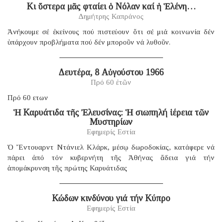
Κι ὕστερα μᾶς φταίει ὁ Νόλαν καί ἡ Ἑλένη…
Δημήτρης Καπράνος
Ἀνήκουμε σέ ἐκείνους πού πιστεύουν ὅτι σέ μιά κοινωνία δέν
ὑπάρχουν προβλήματα πού δέν μποροῦν νά λυθοῦν.
Δευτέρα, 8 Αὐγούστου 1966
Πρό 60 ἐτῶν
Πρό 60 ετων
Ἡ Καρυάτιδα τῆς Ἐλευσίνας: Ἡ σιωπηλή ἱέρεια τῶν
Μυστηρίων
Εφημερίς Εστία
Ὁ Ἔντουαρντ Ντάνιελ Κλάρκ, μέσῳ δωροδοκίας, κατάφερε νά
πάρει ἀπό τόν κυβερνήτη τῆς Ἀθήνας ἄδεια γιά τήν
ἀπομάκρυνση τῆς πρώτης Καρυάτιδας
Κώδων κινδύνου γιά τήν Κύπρο
Εφημερίς Εστία