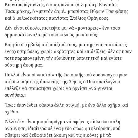
Κουντουρόγιαννης, ὁ «μετρονόμος» ντράμερ Θανάσης
Τσακιράκης, ὁ «μπετόν ἁρμέ» μπασίστας Βύρων Τσουράπης
καί ὁ μελωδικότατος πιανίστας Στέλιος Φράγκους.
Δέν εἶναι εὔκολο, πιστέψτε με, νά «μοντάρεις» ἕνα τόσο
ἁρμονικό σύνολο, μέ τόσο καλούς μουσικούς.
Καμμία ὑπερβολή στό παίξιμό τους, μετρημένοι, πιστοί στίς
ἐνορχηστρώσεις, χωρίς ἀκρότητες καί ἐπιδείξεις, δέν ἄφησαν
ποτέ παραπονεμένη τήν εὐαίσθητη ἀπαιτητική καί ἐνίοτε
αὐστηρή ἀκοή μας.
Πολλοί εἶναι οἱ «πιστοί» τῆς ἐκπομπῆς πού δυσανασχέτησαν
στό ἄκουσμα τῆς διακοπῆς της. Ὅμως ὁ Πορτοκάλογλου
ἐπέλεξε νά σταματήσει χωρίς νά ἀρχίσει «νά γίνεται
συνήθεια.»
Ἴσως ἐπανέλθει κάποια ἄλλη στιγμή, μέ ἕνα ἄλλο σχῆμα καί
σχέδιο.
Ἀλλά δέν εἶναι μικρό πρᾶγμα νά ἀφήνεις πίσω σου καλή
ἀνάμνηση, ἰδιαίτερα σέ ἕνα μέσο ὅπως ἡ τηλεόραση, πού
φθείρει καί ξεθωριάζει ἀκόμη καί τίς εἰκόνες μέ τά