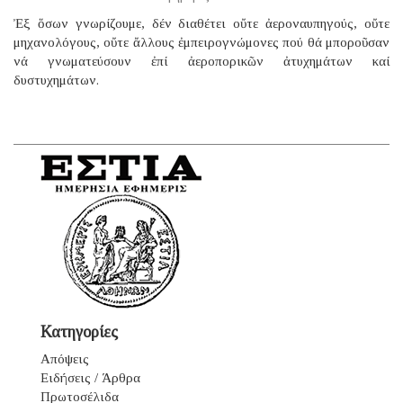
Ἐξ ὅσων γνωρίζουμε, δέν διαθέτει οὔτε ἀεροναυπηγούς, οὔτε
μηχανολόγους, οὔτε ἄλλους ἐμπειρογνώμονες πού θά μποροῦσαν
νά γνωματεύσουν ἐπί ἀεροπορικῶν ἀτυχημάτων καί
δυστυχημάτων.
Κατηγορίες
Απόψεις
Ειδήσεις / Άρθρα
Πρωτοσέλιδα