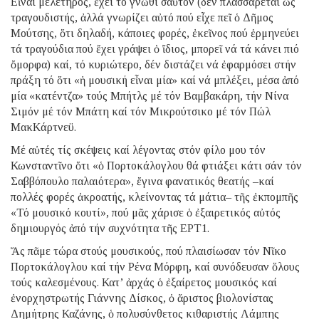
Εἶναι μελετηρός, ἔχει τό γνῶθι σαὐτόν (δέν πλασσάρεται ὡς
τραγουδιστής, ἀλλά γνωρίζει αὐτό πού εἶχε πεῖ ὁ Δῆμος
Μούτσης, ὅτι δηλαδή, κάποιες φορές, ἐκεῖνος πού ἑρμηνεύει
τά τραγούδια πού ἔχει γράψει ὁ ἴδιος, μπορεῖ νά τά κάνει πιό
ὄμορφα) καί, τό κυριώτερο, δέν διστάζει νά ἐφαρμόσει στήν
πράξη τό ὅτι «ἡ μουσική εἶναι μία» καί νά μπλέξει, μέσα ἀπό
μία «κατέντζα» τούς Μπήτλς μέ τόν Βαμβακάρη, τήν Νίνα
Σιμόν μέ τόν Μπάτη καί τόν Μικρούτσικο μέ τόν Πώλ
ΜακKάρτνεϋ.
Μέ αὐτές τίς σκέψεις καί λέγοντας στόν φίλο μου τόν
Κωνσταντῖνο ὅτι «ὁ Πορτοκάλογλου θά φτιάξει κάτι σάν τόν
Σαββόπουλο παλαιότερα», ἔγινα φανατικός θεατής –καί
πολλές φορές ἀκροατής, κλείνοντας τά μάτια– τῆς ἐκπομπῆς
«Τό μουσικό κουτί», πού μᾶς χάρισε ὁ ἐξαιρετικός αὐτός
δημιουργός ἀπό τήν συχνότητα τῆς ΕΡΤ1.
Ἄς πᾶμε τώρα στούς μουσικούς, πού πλαισίωσαν τόν Νῖκο
Πορτοκάλογλου καί τήν Ρένα Μόρφη, καί συνόδευσαν ὅλους
τούς καλεσμένους. Κατ’ ἀρχάς ὁ ἐξαίρετος μουσικός καί
ἐνορχηστρωτής Γιάννης Δίσκος, ὁ ἄριστος βιολονίστας
Δημήτρης Καζάνης, ὁ πολυσύνθετος κιθαριστής Λάμπης