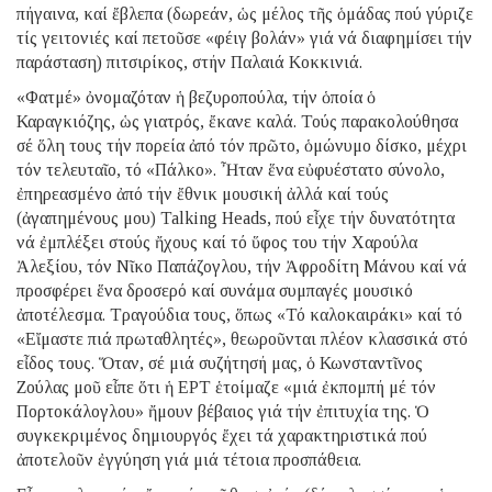
πήγαινα, καί ἔβλεπα (δωρεάν, ὡς μέλος τῆς ὁμάδας πού γύριζε
τίς γειτονιές καί πετοῦσε «φέιγ βολάν» γιά νά διαφημίσει τήν
παράσταση) πιτσιρίκος, στήν Παλαιά Κοκκινιά.
«Φατμέ» ὀνομαζόταν ἡ βεζυροπούλα, τήν ὁποία ὁ
Καραγκιόζης, ὡς γιατρός, ἔκανε καλά. Τούς παρακολούθησα
σέ ὅλη τους τήν πορεία ἀπό τόν πρῶτο, ὁμώνυμο δίσκο, μέχρι
τόν τελευταῖο, τό «Πάλκο». Ἦταν ἕνα εὐφυέστατο σύνολο,
ἐπηρεασμένο ἀπό τήν ἔθνικ μουσική ἀλλά καί τούς
(ἀγαπημένους μου) Talking Heads, πού εἶχε τήν δυνατότητα
νά ἐμπλέξει στούς ἤχους καί τό ὕφος του τήν Χαρούλα
Ἀλεξίου, τόν Νῖκο Παπάζογλου, τήν Ἀφροδίτη Μάνου καί νά
προσφέρει ἕνα δροσερό καί συνάμα συμπαγές μουσικό
ἀποτέλεσμα. Τραγούδια τους, ὅπως «Τό καλοκαιράκι» καί τό
«Εἴμαστε πιά πρωταθλητές», θεωροῦνται πλέον κλασσικά στό
εἶδος τους. Ὅταν, σέ μιά συζήτησή μας, ὁ Κωνσταντῖνος
Ζούλας μοῦ εἶπε ὅτι ἡ ΕΡΤ ἑτοίμαζε «μιά ἐκπομπή μέ τόν
Πορτοκάλογλου» ἤμουν βέβαιος γιά τήν ἐπιτυχία της. Ὁ
συγκεκριμένος δημιουργός ἔχει τά χαρακτηριστικά πού
ἀποτελοῦν ἐγγύηση γιά μιά τέτοια προσπάθεια.