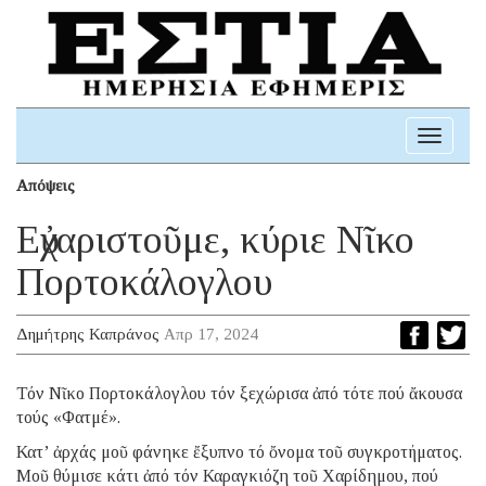
Toggle
navigati
Απόψεις
Εὐχαριστοῦμε, κύριε Νῖκο
Πορτοκάλογλου
Δημήτρης Καπράνος
Απρ 17, 2024
Τόν Νῖκο Πορτοκάλογλου τόν ξεχώρισα ἀπό τότε πού ἄκουσα
τούς «Φατμέ».
Κατ’ ἀρχάς μοῦ φάνηκε ἔξυπνο τό ὄνομα τοῦ συγκροτήματος.
Μοῦ θύμισε κάτι ἀπό τόν Καραγκιόζη τοῦ Χαρίδημου, πού