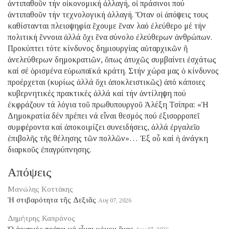
ἀντιπαθοῦν τήν οἰκονομική ἀλλαγή, οἱ πράσινοι πού
ἀντιπαθοῦν τήν τεχνολογική ἀλλαγή. Ὅταν οἱ ἀπόψεις τους
καθίστανται πλειοψηφία ἔχουμε ἕναν λαό ἐλεύθερο μέ τήν
πολιτική ἔννοια ἀλλά ὄχι ἕνα σύνολο ἐλεύθερων ἀνθρώπων.
Προκύπτει τότε κίνδυνος δημιουργίας αὐταρχικῶν ἤ
ἀνελεύθερων δημοκρατιῶν, ὅπως ἀτυχῶς συμβαίνει ἐσχάτως
καί σέ ὁρισμένα εὐρωπαϊκά κράτη. Στήν χώρα μας ὁ κίνδυνος
προέρχεται (κυρίως ἀλλά ὄχι ἀποκλειστικῶς) ἀπό κάποιες
κυβερνητικές πρακτικές ἀλλά καί τήν ἀντίληψη πού
ἐκφράζουν τά λόγια τοῦ πρωθυπουργοῦ Ἀλέξη Τσίπρα: «Ἡ
Δημοκρατία δέν πρέπει νά εἶναι θεσμός πού ἐξισορροπεῖ
συμφέροντα καί ἀποκοιμίζει συνειδήσεις, ἀλλά ἐργαλεῖο
ἐπιβολῆς τῆς θέλησης τῶν πολλῶν»… Ἐξ οὗ καί ἡ ἀνάγκη
διαρκοῦς ἐπαγρύπνησης.
Απόψεις
Μανώλης Κοττάκης
Ἡ στιβαρότητα τῆς Δεξιᾶς
Αυγ 07, 2026
Δημήτρης Καπράνος
Ὁ ἀρχηγός πρέπει νά εἶναι μόνον ἕνας