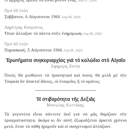
Αυγ 07, 2026
Πρό 60 ἐτῶν
Σάββατον, 6 Αὐγούστου 1966
Αυγ 06, 2026
Δημήτρης Καπράνος
Ὅταν ἄλλαξαν τά πάντα στήν ἐνημέρωση
Αυγ 06, 2026
Πρό 60 ἐτῶν
Παρασκευή, 5 Αὐγούστου 1966
Αυγ 05, 2026
Ἐρωτήματα συγκυριαρχίας γιά τό καλώδιο στό Αἰγαῖο
Εφημερίς Εστία
Ποιός θά μισθώνει τά ἐρευνητικά καί ποιός θά μιλᾶ μέ τήν
Τουρκία ἄν ἀπαιτεῖ ἄδειες, οἱ ἑταιρεῖες ἤ τό κράτος;
Ἡ στιβαρότητα τῆς Δεξιᾶς
Μανώλης Κοττάκης
Τά γεγονότα εἶναι πάντοτε ἐκεῖ γιά νά μᾶς θυμίζουν τήν
πραγματικότητα, ἀκόμα κι ἄν αὐτή ἐξωραΐζεται ἀρκετά χρόνια
μετά, ὅταν τά πάθη ἠρεμοῦν καί οἱ συσχετισμοί ἀλλάζουν.