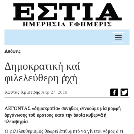
Toggle
navigati
Απόψεις
Δημοκρατική καί
φιλελεύθερη ἀρχή
Κώστας Χριστίδης
Απρ 27, 2018
ΛΕΓΟΝΤΑΣ «δημοκρατία» συνήθως ἐννοοῦμε μία μορφή
ὀργάνωσης τοῦ κράτους κατά τήν ὁποία κυβερνᾶ ἡ
πλειοψηφία.
Ὁ φιλελευθερισμός θεωρεῖ ἐπιθυμητό νά γίνεται νόμος ὅ,τι