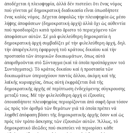
ἀποδέχεται ἡ πλειοψηφία, ἀλλά δέν πιστεύει ὅτι ἕνας νόμος
πού γίνεται μέ δημοκρατική διαδικασία εἶναι ὁπωσδήποτε
ἕνας καλός νόμος. Δέχεται ἀσφαλῶς τήν πλειοψηφία ὡς μέσο
λήψης ἀποφάσεων (δημοκρατική ἀρχή) ἀλλά ὄχι ὡς αὐθεντία
πού προσδιορίζει κατά τρόπο ἄριστο τό περιεχόμενο τῶν
ἀποφάσεων αὐτῶν. Σέ μιά φιλελεύθερη δημοκρατία ἡ
δημοκρατική ἀρχή συμβαδίζει μέ τήν φιλελεύθερη ἀρχή, δηλ.
τήν ἀπαρέγκλιτη ἐφαρμογή τοῦ κράτους δικαίου καί τήν
προστασία τῶν ἀτομικῶν δικαιωμάτων, ὅπως αὐτά
ἀπαριθμοῦνται στό Σύνταγμα (καί τά ὁποῖα προϋπάρχουν τοῦ
Συντάγματος). Τό κράτος δικαίου καί ἡ προστασία τῶν
δικαιωμάτων ὑπερισχύουν παντός ἄλλου, ἀκόμη καί τῆς
λαϊκῆς κυριαρχίας, ὅπως αὐτή ἐκφράζεται διά τῆς
δημοκρατικῆς ἀρχῆς σέ περίπτωση ἐνδεχόμενης σύγκρουσης
μεταξύ τους. Μέ τήν φιλελεύθερη ἀρχή οἱ ἐξουσίες
ὁποιασδήποτε πλειοψηφίας περιορίζονται ἀπό σαφῆ ὅρια τόσον
ὡς πρός τόν ἀριθμό τῶν θεμάτων γιά τά ὁποῖα πρέπει νά
ληφθεῖ ἀπόφαση βάσει τῆς δημοκρατικῆς ἀρχῆς ὅσον καί ὡς
πρός τόν τρόπο ἄσκησης τῶν ἐξουσιῶν αὐτῶν. Ἄλλως, τό
δημοκρατικό ἰδεῶδες πού σκοπεύει νά περιορίσει κάθε