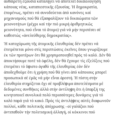
αὐθαίρετη ἐξουσία καταλήγει νά ἀποτελεῖ δικαιολόγηση
κάποιας νέας, καταπιεστικῆς ἐξουσίας. Ἡ δημοκρατία,
ἑπομένως, πρέπει νά συνοδεύεται ἀπό κανόνες καί
μηχανισμούς πού θά ἐξασφαλίζουν τά δικαιώματα τῶν
μειονοτήτων (μέχρι καί τήν πιό μικρή ἀριθμητικῶς
μειονότητα, πού εἶναι τό ἄτομο) γιά νά μήν περιπέσει σέ
καθεστώς «ἀνελεύθερης δημοκρατίας».
Ἡ κατοχύρωση τῆς ἀτομικῆς ἐλευθερίας δέν πρέπει νά
ἐπιτρέπεται μόνο στίς περιπτώσεις ἐκεῖνες ὅπου γνωρίζουμε
ἐκ τῶν προτέρων ὅτι θά χρησιμοποιηθεῖ πρός τό καλό. Δέν θά
ἀποκτήσουμε ποτέ τά ὀφέλη, δέν θά ἔχουμε τίς ἐξελίξεις πού
ἐπιτρέπει τό ὕψιστο ἀγαθό τῆς ἐλευθερίας ἐάν δέν
ἀποδεχθοῦμε ὅτι ἡ χρήση πού θά γίνει ἀπό κάποιους μπορεῖ
προσωπικά σέ ἐμᾶς νά μήν εἶναι ἀρεστή. Ἡ πίστη στήν
ἐλευθερία στηρίζεται ὄχι σέ προβλέψιμα ἀποτελέσματα μέ
δεδομένες συνθῆκες ἀλλά στήν ἀντίληψη ὅτι ἡ ὕπαρξή της
κινητοποιεῖ συνολικά πολύ περισσότερες δυνάμεις γιά τό
καλό παρά γιά τό κακό. Πρός τίς ἀντιλήψεις αὐτές διαφωνοῦν
πολλοί, κάθε πολιτικῆς ἀπόχρωσης –οἱ γαλάζιοι πού
ἀντιπαθοῦν τήν πολιτισμική ἀλλαγή, οἱ κόκκινοι πού