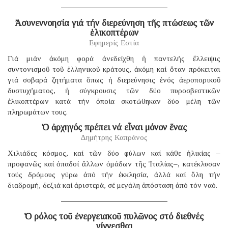
Ἀσυνεννοησία γιά τήν διερεύνηση τῆς πτώσεως τῶν
ἑλικοπτέρων
Εφημερίς Εστία
Γιά μιάν ἀκόμη φορά ἀνεδείχθη ἡ παντελής ἔλλειψις
συντονισμοῦ τοῦ ἑλληνικοῦ κράτους, ἀκόμη καί ὅταν πρόκειται
γιά σοβαρά ζητήματα ὅπως ἡ διερεύνησις ἑνός ἀεροπορικοῦ
δυστυχήματος, ἡ σύγκρουσις τῶν δύο πυροσβεστικῶν
ἑλικοπτέρων κατά τήν ὁποία σκοτώθηκαν δύο μέλη τῶν
πληρωμάτων τους.
Ὁ ἀρχηγός πρέπει νά εἶναι μόνον ἕνας
Δημήτρης Καπράνος
Χιλιάδες κόσμος, καί τῶν δύο φύλων καί κάθε ἡλικίας –
προφανῶς καί ὀπαδοί ἄλλων ὁμάδων τῆς Ἰταλίας–, κατέκλυσαν
τούς δρόμους γύρω ἀπό τήν ἐκκλησία, ἀλλά καί ὅλη τήν
διαδρομή, δεξιά καί ἀριστερά, σέ μεγάλη ἀπόσταση ἀπό τόν ναό.
Ὁ ρόλος τοῦ ἐνεργειακοῦ πυλῶνος στό διεθνές
γίγνεσθαι