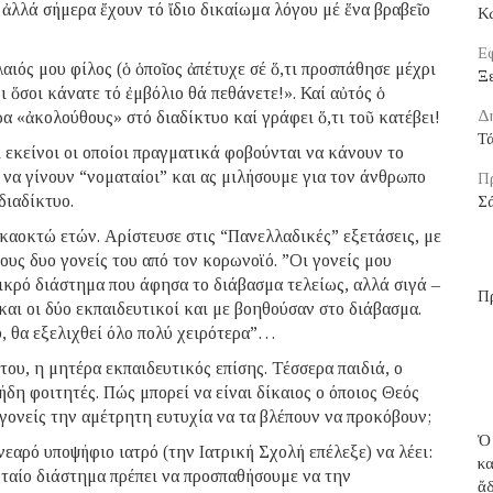
ἀλλά σήμερα ἔχουν τό ἴδιο δικαίωμα λόγου μέ ἕνα βραβεῖο
Κ
Εφ
αιός μου φίλος (ὁ ὁποῖος ἀπέτυχε σέ ὅ,τι προσπάθησε μέχρι
Ξε
ι ὅσοι κάνατε τό ἐμβόλιο θά πεθάνετε!». Καί αὐτός ὁ
Δ
ρα «ἀκολούθους» στό διαδίκτυο καί γράφει ὅ,τι τοῦ κατέβει!
Τ
 εκείνοι οι οποίοι πραγματικά φοβούνται να κάνουν το
 να γίνουν “νοματαίοι” και ας μιλήσουμε για τον άνθρωπο
Π
διαδίκτυο.
Σ
καοκτώ ετών. Αρίστευσε στις “Πανελλαδικές” εξετάσεις, με
ους δυο γονείς του από τον κορωνοϊό. ”Οι γονείς μου
ικρό διάστημα που άφησα το διάβασμα τελείως, αλλά σιγά –
Π
και οι δύο εκπαιδευτικοί και με βοηθούσαν στο διάβασμα.
, θα εξελιχθεί όλο πολύ χειρότερα”…
ου, η μητέρα εκπαιδευτικός επίσης. Τέσσερα παιδιά, ο
ήδη φοιτητές. Πώς μπορεί να είναι δίκαιος ο όποιος Θεός
ς γονείς την αμέτρητη ευτυχία να τα βλέπουν να προκόβουν;
Ὁ
νεαρό υποψήφιο ιατρό (την Ιατρική Σχολή επέλεξε) να λέει:
κ
υταίο διάστημα πρέπει να προσπαθήσουμε να την
ἄ