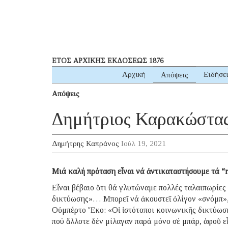
ΕΤΟΣ ΑΡΧΙΚΗΣ ΕΚΔΟΣΕΩΣ 1876
Αρχική
Ειδήσε
Απόψεις
Απόψεις
Δημήτριος Καρακώστας 
Δημήτρης Καπράνος
Ιούλ 19, 2021
Μιά καλή πρόταση εἶναι νά ἀντικαταστήσουμε τά “rap
Εἶναι βέβαιο ὅτι θά γλυτώναμε πολλές ταλαιπωρίες
δικτύωσης»… Μπορεῖ νά ἀκουστεῖ ὀλίγον «σνόμπ», 
Οὐμπέρτο Ἔκο: «Οἱ ἱστότοποι κοινωνικῆς δικτύωση
πού ἄλλοτε δέν μίλαγαν παρά μόνο σέ μπάρ, ἀφοῦ εἶ