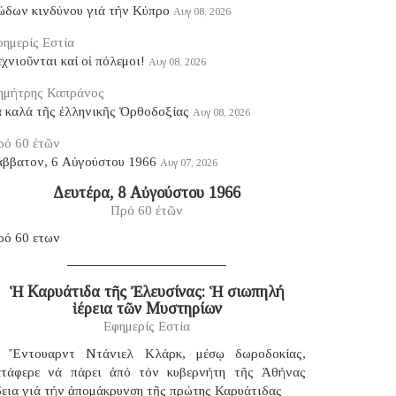
ώδων κινδύνου γιά τήν Κύπρο
Αυγ 08, 2026
ημερίς Εστία
χνιοῦνται καί οἱ πόλεμοι!
Αυγ 08, 2026
ημήτρης Καπράνος
ά καλά τῆς ἑλληνικῆς Ὀρθοδοξίας
Αυγ 08, 2026
ρό 60 ἐτῶν
άββατον, 6 Αὐγούστου 1966
Αυγ 07, 2026
Δευτέρα, 8 Αὐγούστου 1966
Πρό 60 ἐτῶν
ρό 60 ετων
Ἡ Καρυάτιδα τῆς Ἐλευσίνας: Ἡ σιωπηλή
ἱέρεια τῶν Μυστηρίων
Εφημερίς Εστία
 Ἔντουαρντ Ντάνιελ Κλάρκ, μέσῳ δωροδοκίας,
ατάφερε νά πάρει ἀπό τόν κυβερνήτη τῆς Ἀθήνας
δεια γιά τήν ἀπομάκρυνση τῆς πρώτης Καρυάτιδας