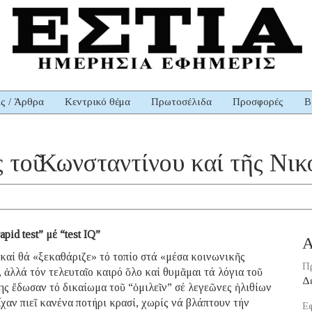
ις / Άρθρα
Κεντρικό θέμα
Πρωτοσέλιδα
Προσφορές
Β
τοῦ Κωνσταντίνου καί τῆς Νικ
id test” μέ “test IQ”
Α
 καί θά «ξεκαθάριζε» τό τοπίο στά «μέσα κοινωνικῆς
Π
ἀλλά τόν τελευταῖο καιρό ὅλο καί θυμᾶμαι τά λόγια τοῦ
Δ
ς ἔδωσαν τό δικαίωμα τοῦ “ὁμιλεῖν” σέ λεγεῶνες ἠλιθίων
χαν πιεῖ κανένα ποτήρι κρασί, χωρίς νά βλάπτουν τήν
Εφ