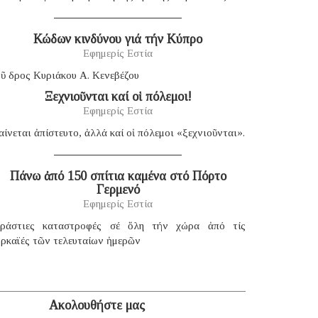
Κώδων κινδύνου γιά τήν Κύπρο
Εφημερίς Εστία
ῦ δρος Κυριάκου Α. Κενεβέζου
Ξεχνιοῦνται καί οἱ πόλεμοι!
Εφημερίς Εστία
ίνεται ἀπίστευτο, ἀλλά καί οἱ πόλεμοι «ξεχνιοῦνται».
Πάνω ἀπό 150 σπίτια καμένα στό Πόρτο
Γερμενό
Εφημερίς Εστία
εράστιες καταστροφές σέ ὅλη τήν χώρα ἀπό τίς
υρκαϊές τῶν τελευταίων ἡμερῶν
Ακολουθήστε μας