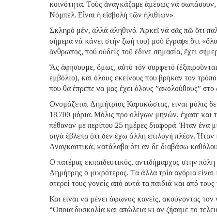
κοινότητα. Τούς ἀναγκάζαμε ἀμέσως νά σωπάσουν, 
Νόμπελ. Εἶναι ἡ εἰσβολή τῶν ἠλιθίων».
Σκληρό μέν, ἀλλά ἀληθινό. Ἀρκεῖ νά σᾶς πῶ ὅτι παλ
σήμερα νά κάνει στήν ζωή του) μοῦ ἔγραψε ὅτι «ὅλο
ἄνθρωπος, πού οὐδείς τοῦ ἔδινε σημασία, ἔχει σήμε
Ἄς ἀφήσουμε, ὅμως, αὐτό τόν συρφετό (ἐξαιροῦνται
εμβόλιο), και όλους εκείνους που βρήκαν τον τρόπο
που θα έπρεπε να μας έχει όλους ”ακολούθους” στο 
Ονομάζεται Δημήτριος Καρακώστας, είναι μόλις δε
18.700 μόρια. Μόλις προ ολίγων μηνών, έχασε και τ
πέθαναν με περίπου 25 ημέρες διαφορά. Ήταν ένα μ
σιγά έβλεπα ότι δεν έχω άλλη επιλογή πλέον. Ήταν 
Αναγκαστικά, κατάλαβα ότι αν δε διαβάσω καθόλου
Ο πατέρας εκπαιδευτικός, αντιδήμαρχος στην πόλη τ
Δημήτρης ο μικρότερος. Τα άλλα τρία αγόρια είναι 
στερεί τους γονείς από αυτά τα παιδιά και από του
Και είναι να μένει άφωνος κανείς, ακούγοντας τον 
“Όποια δυσκολία και απώλεια κι αν ζήσαμε το τελε