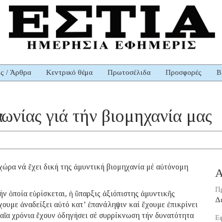
ις / Άρθρα
Κεντρικό θέμα
Πρωτοσέλιδα
Προσφορές
Β
ωνίας γιά τήν βιομηχανία μας
ώρα νά ἔχει δική της ἀμυντική βιομηχανία μέ αὐτόνομη
Α
Π
ν ὁποία εὑρίσκεται, ἡ ὕπαρξις ἀξιόπιστης ἀμυντικῆς
Δ
χουμε ἀναδείξει αὐτό κατ’ ἐπανάληψιν καί ἔχουμε ἐπικρίνει
υταῖα χρόνια ἔχουν ὁδηγήσει σέ συρρίκνωση τήν δυνατότητα
Εφ