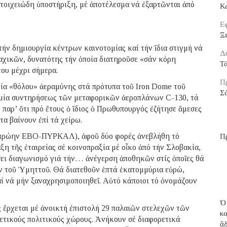
στοιχειώδη ὑποστήριξη, μέ ἀποτέλεσμα νά ἐξαρτῶνται ἀπό
Κ
Εφ
Ξε
 τήν δημιουργία κέντρων καινοτομίας καί τήν ἴδια στιγμή νά
Δ
αχικῶν, δυνατότης τήν ὁποία διατηροῦσε «σάν κόρη
Τ
ου μέχρι σήμερα.
Π
γία «θόλου» ἀεραμύνης στά πρότυπα τοῦ Iron Dome τοῦ
Σ
ναμία συντηρήσεως τῶν μεταφορικῶν ἀεροπλάνων C-130, τά
παρ’ ὅτι πρό ἔτους ὁ ἴδιος ὁ Πρωθυπουργός ἐζήτησε ἄμεσες
α βαίνουν ἐπί τά χείρω.
(πρώην ΕΒΟ-ΠΥΡΚΑΛ), ἀφοῦ δύο φορές ἀνεβλήθη τό
Π
ξη τῆς ἑταιρείας σέ κοινοπραξία μέ οἶκο ἀπό τήν Σλοβακία,
ι διαγωνισμό γιά τήν… ἀνέγερση ἀποθηκῶν στίς ὁποῖες θά
ν τοῦ Ὑμηττοῦ. Θά διατεθοῦν ἑπτά ἑκατομμύρια εὐρώ,
ί νά μήν ξαναχρησιμοποιηθεῖ. Αὐτό κάποιοι τό ὀνομάζουν
Ὁ
 ἔρχεται μέ ἀνοικτή ἐπιστολή 29 παλαιῶν στελεχῶν τῶν
κ
ετικούς πολιτικούς χώρους. Ἀνήκουν σέ διαφορετικά
ἄ