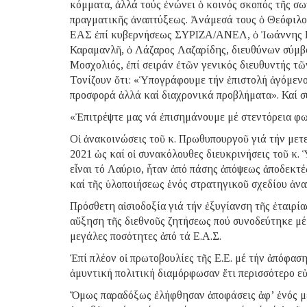
κόμματα, ἀλλά τούς ἑνώνει ὁ κοινός σκοπός τῆς σ
πραγματικῆς ἀναπτύξεως. Ἀνάμεσά τους ὁ Θεόφιλο
ΕΑΣ ἐπί κυβερνήσεως ΣΥΡΙΖΑ/ΑΝΕΛ, ὁ Ἰωάννης Π
Καραμανλῆ, ὁ Λάζαρος Λαζαρίδης, διευθύνων σύμβ
Μοσχολιός, ἐπί σειράν ἐτῶν γενικός διευθυντής 
Τονίζουν ὅτι: «Ὑπογράφουμε τήν ἐπιστολή ἀγόμενοι
προσφορά ἀλλά καί διαχρονικά προβλήματα». Καί σ
«Ἐπιτρέψτε μας νά ἐπισημάνουμε μέ στεντόρεια φ
Οἱ ἀνακοινώσεις τοῦ κ. Πρωθυπουργοῦ γιά τήν μετ
2021 ὡς καί οἱ συνακόλουθες διευκρινήσεις τοῦ κ.
εἶναι τό Λαύριο, ἦταν ἀπό πάσης ἀπόψεως ἀποδεκτέ
καί τῆς ὑλοποιήσεως ἑνός στρατηγικοῦ σχεδίου ἀνα
Πρόσθετη αἰσιοδοξία γιά τήν ἐξυγίανση τῆς ἑταιρία
αὔξηση τῆς διεθνοῦς ζητήσεως πού συνοδεύτηκε μέ
μεγάλες ποσότητες ἀπό τά Ε.Α.Σ.
Ἐπί πλέον οἱ πρωτοβουλίες τῆς Ε.Ε. μέ τήν ἀπόφαση 
ἀμυντική πολιτική διαμόρφωσαν ἔτι περισσότερο εὐ
Ὅμως παραδόξως ἐλήφθησαν ἀποφάσεις ἀφ’ ἑνός 