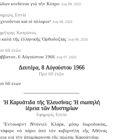
ώδων κινδύνου γιά τήν Κύπρο
Αυγ 08, 2026
ημερίς Εστία
χνιοῦνται καί οἱ πόλεμοι!
Αυγ 08, 2026
ημήτρης Καπράνος
ά καλά τῆς ἑλληνικῆς Ὀρθοδοξίας
Αυγ 08, 2026
ρό 60 ἐτῶν
άββατον, 6 Αὐγούστου 1966
Αυγ 07, 2026
Δευτέρα, 8 Αὐγούστου 1966
Πρό 60 ἐτῶν
ρό 60 ετων
Ἡ Καρυάτιδα τῆς Ἐλευσίνας: Ἡ σιωπηλή
ἱέρεια τῶν Μυστηρίων
Εφημερίς Εστία
 Ἔντουαρντ Ντάνιελ Κλάρκ, μέσῳ δωροδοκίας,
ατάφερε νά πάρει ἀπό τόν κυβερνήτη τῆς Ἀθήνας
δεια γιά τήν ἀπομάκρυνση τῆς πρώτης Καρυάτιδας