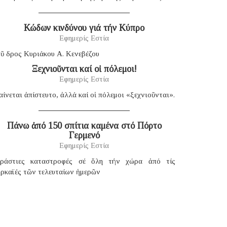
Κώδων κινδύνου γιά τήν Κύπρο
Εφημερίς Εστία
ῦ δρος Κυριάκου Α. Κενεβέζου
Ξεχνιοῦνται καί οἱ πόλεμοι!
Εφημερίς Εστία
ίνεται ἀπίστευτο, ἀλλά καί οἱ πόλεμοι «ξεχνιοῦνται».
Πάνω ἀπό 150 σπίτια καμένα στό Πόρτο
Γερμενό
Εφημερίς Εστία
εράστιες καταστροφές σέ ὅλη τήν χώρα ἀπό τίς
υρκαϊές τῶν τελευταίων ἡμερῶν