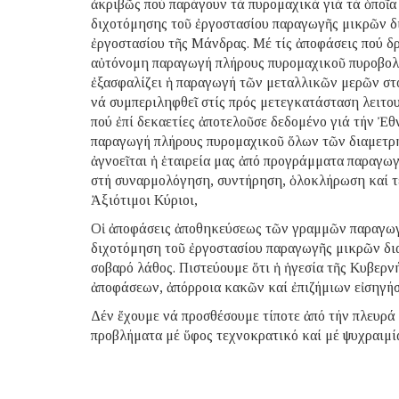
ἀκριβῶς πού παράγουν τά πυρομαχικά γιά τά ὁποῖα
διχοτόμησης τοῦ ἐργοστασίου παραγωγῆς μικρῶν δ
ἐργοστασίου τῆς Μάνδρας. Μέ τίς ἀποφάσεις πού δρ
αὐτόνομη παραγωγή πλήρους πυρομαχικοῦ πυροβολι
ἐξασφαλίζει ἡ παραγωγή τῶν μεταλλικῶν μερῶν στό
νά συμπεριληφθεῖ στίς πρός μετεγκατάσταση λειτου
πού ἐπί δεκαετίες ἀποτελοῦσε δεδομένο γιά τήν Ἐ
παραγωγή πλήρους πυρομαχικοῦ ὅλων τῶν διαμετρη
ἀγνοεῖται ἡ ἑταιρεία μας ἀπό προγράμματα παραγωγ
στή συναρμολόγηση, συντήρηση, ὁλοκλήρωση καί 
Ἀξιότιμοι Κύριοι,
Οἱ ἀποφάσεις ἀποθηκεύσεως τῶν γραμμῶν παραγωγ
διχοτόμηση τοῦ ἐργοστασίου παραγωγῆς μικρῶν δια
σοβαρό λάθος. Πιστεύουμε ὅτι ἡ ἡγεσία τῆς Κυβερ
ἀποφάσεων, ἀπόρροια κακῶν καί ἐπιζήμιων εἰσηγή
Δέν ἔχουμε νά προσθέσουμε τίποτε ἀπό τήν πλευρά 
προβλήματα μέ ὕφος τεχνοκρατικό καί μέ ψυχραιμία