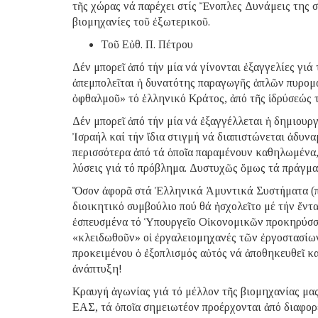
τῆς χώρας νά παρέχει στίς Ἔνοπλες Δυνάμεις της 
βιομηχανίες τοῦ ἐξωτερικοῦ.
Τοῦ Εὐθ. Π. Πέτρου
Δέν μπορεῖ ἀπό τήν μία νά γίνονται ἐξαγγελίες γιά
ἀπεμπολεῖται ἡ δυνατότης παραγωγῆς ἁπλῶν πυρομ
ὀφθαλμοῦ» τό ἑλληνικό Κράτος, ἀπό τῆς ἱδρύσεώς τ
Δέν μπορεῖ ἀπό τήν μία νά ἐξαγγέλλεται ἡ δημιουρ
Ἰσραήλ καί τήν ἴδια στιγμή νά διαπιστώνεται ἀδυ
περισσότερα ἀπό τά ὁποῖα παραμένουν καθηλωμένα, 
λύσεις γιά τό πρόβλημα. Δυστυχῶς ὅμως τά πράγματ
Ὅσον ἀφορᾶ στά Ἑλληνικά Ἀμυντικά Συστήματα 
διοικητικό συμβούλιο πού θά ἠσχολεῖτο μέ τήν ἔντα
ἐσπευσμένα τό Ὑπουργεῖο Οἰκονομικῶν προκηρύσσε
«κλειδωθοῦν» οἱ ἐργαλειομηχανές τῶν ἐργοστασίω
προκειμένου ὁ ἐξοπλισμός αὐτός νά ἀποθηκευθεῖ κα
ἀνάπτυξη!
Κραυγή ἀγωνίας γιά τό μέλλον τῆς βιομηχανίας μας
ΕΑΣ, τά ὁποῖα σημειωτέον προέρχονται ἀπό διαφορ