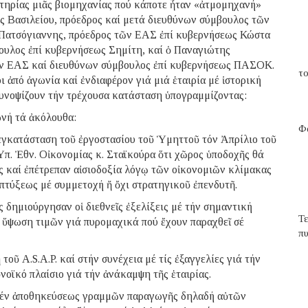
ωτηρίας μιᾶς βιομηχανίας πού κάποτε ἦταν «ἀτμομηχανή»
ς Βασιλείου, πρόεδρος καί μετά διευθύνων σύμβουλος τῶν
ατσόγιαννης, πρόεδρος τῶν ΕΑΣ ἐπί κυβερνήσεως Κώστα
ουλος ἐπί κυβερνήσεως Σημίτη, καί ὁ Παναγιώτης
τῶν ΕΑΣ καί διευθύνων σύμβουλος ἐπί κυβερνήσεως ΠΑΣΟΚ.
το
 ἀπό ἀγωνία καί ἐνδιαφέρον γιά μιά ἑταιρία μέ ἱστορική
υνοψίζουν τήν τρέχουσα κατάσταση ὑπογραμμίζοντας:
ωνή τά ἀκόλουθα:
Φα
εγκατάσταση τοῦ ἐργοστασίου τοῦ Ὑμηττοῦ τόν Ἀπρίλιο τοῦ
 Ὑπ. Ἐθν. Οἰκονομίας κ. Σταϊκούρα ὅτι χῶρος ὑποδοχῆς θά
ς καί ἐπέτρεπαν αἰσιοδοξία λόγῳ τῶν οἰκονομιῶν κλίμακας
πτύξεως μέ συμμετοχή ἤ ὄχι στρατηγικοῦ ἐπενδυτῆ.
ς δημιούργησαν οἱ διεθνεῖς ἐξελίξεις μέ τήν σημαντική
Τ
 ὕψωση τιμῶν γιά πυρομαχικά πού ἔχουν παραχθεῖ σέ
π
τοῦ A.S.A.P. καί στήν συνέχεια μέ τίς ἐξαγγελίες γιά τήν
νοϊκό πλαίσιο γιά τήν ἀνάκαμψη τῆς ἑταιρίας.
μέν ἀποθηκεύσεως γραμμῶν παραγωγῆς δηλαδή αὐτῶν