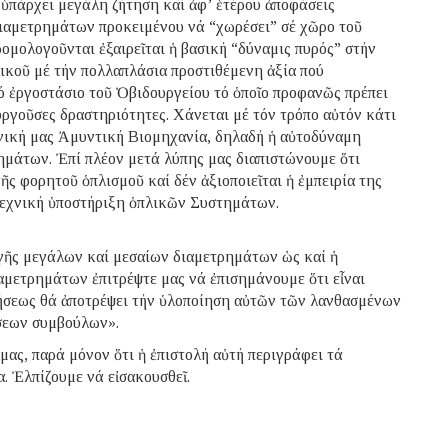
 ὑπάρχει μεγάλη ζήτηση καί ἀφ’ ἑτέρου ἀποφάσεις
ιαμετρημάτων προκειμένου νά “χωρέσει” σέ χῶρο τοῦ
ομολογοῦνται ἐξαιρεῖται ἡ βασική “δύναμις πυρός” στήν
κοῦ μέ τήν πολλαπλάσια προστιθέμενη ἀξία πού
 ἐργοστάσιο τοῦ Ὀβιδουργείου τό ὁποῖο προφανῶς πρέπει
ργοῦσες δραστηριότητες. Χάνεται μέ τόν τρόπο αὐτόν κάτι
θνική μας Ἀμυντική Βιομηχανία, δηλαδή ἡ αὐτοδύναμη
μάτων. Ἐπί πλέον μετά λύπης μας διαπιστώνουμε ὅτι
ῆς φορητοῦ ὁπλισμοῦ καί δέν ἀξιοποιεῖται ἡ ἐμπειρία της
τεχνική ὑποστήριξη ὁπλικῶν Συστημάτων.
ῆς μεγάλων καί μεσαίων διαμετρημάτων ὡς καί ἡ
μετρημάτων ἐπιτρέψτε μας νά ἐπισημάνουμε ὅτι εἶναι
νήσεως θά ἀποτρέψει τήν ὑλοποίηση αὐτῶν τῶν λανθασμένων
σεων συμβούλων».
μας, παρά μόνον ὅτι ἡ ἐπιστολή αὐτή περιγράφει τά
. Ἐλπίζουμε νά εἰσακουσθεῖ.