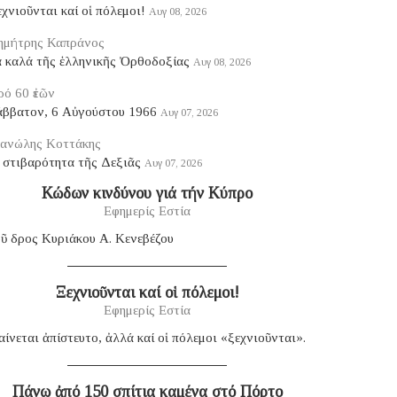
χνιοῦνται καί οἱ πόλεμοι!
Αυγ 08, 2026
ημήτρης Καπράνος
ά καλά τῆς ἑλληνικῆς Ὀρθοδοξίας
Αυγ 08, 2026
ό 60 ἐτῶν
άββατον, 6 Αὐγούστου 1966
Αυγ 07, 2026
ανώλης Κοττάκης
 στιβαρότητα τῆς Δεξιᾶς
Αυγ 07, 2026
Κώδων κινδύνου γιά τήν Κύπρο
Εφημερίς Εστία
ῦ δρος Κυριάκου Α. Κενεβέζου
Ξεχνιοῦνται καί οἱ πόλεμοι!
Εφημερίς Εστία
ίνεται ἀπίστευτο, ἀλλά καί οἱ πόλεμοι «ξεχνιοῦνται».
Πάνω ἀπό 150 σπίτια καμένα στό Πόρτο