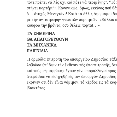
πότε πρέπει νά λές ὄχι καί πότε νά περιμένῃς”. “Τ
στήνει καρτέρι”». Κανονικῶς, ὅμως, ἐκεῖνος πού θά
ὁ… ἀτυχής Μενεγκίνι! Κατά τά ἄλλα, ἀφορισμοί ὅπ
μέ τήν ἀντιστροφήν γνωστῶν παροιμιῶν: «Κάλλιο δ
κουφοῦ τήν βρόντα, ὅσο θέλεις πόρτα!…».
ΤΑ ΣΗΜΕΡΙΝΑ
ΘΑ ΑΠΑΓΟΡΕΥΘΟΥΝ
ΤΑ ΜΗΧΑΝΙΚΑ
ΠΑΙΓΝΙΔΙΑ
Ἡ ἁρμοδία ἐπιτροπή τοῦ ὑπουργείου Δημοσίας Τάξε
λαβοῦσα ὑπ’ ὄψιν τήν ἔκθεσιν τῆς ὑποεπιτροπῆς, ὅτ
καί τούς «θριάμβους» ἔχουν γίνει παραλλαγαί πρός 
ἀπεφάσισε νά εἰσηγηθῇ εἰς τόν ὑπουργόν Δημοσίας
ἔκρινεν ὅτι δέν εἶναι νόμιμον, τό κέρδος εἰς τά κα
ἰδιοκτήτας.