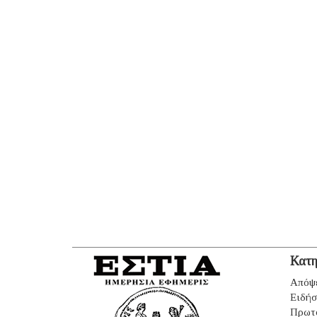
Κατη
Απόψ
Ειδήσ
Πρωτ