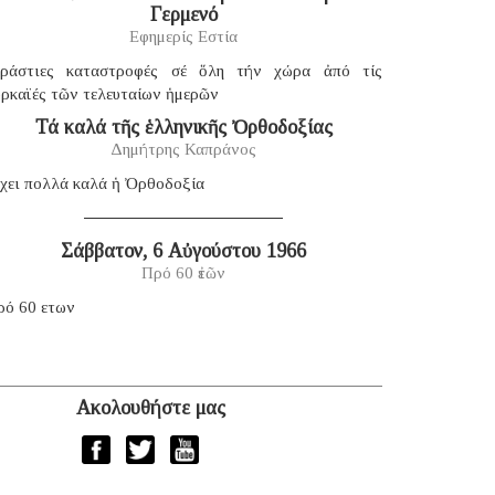
Γερμενό
Εφημερίς Εστία
εράστιες καταστροφές σέ ὅλη τήν χώρα ἀπό τίς
υρκαϊές τῶν τελευταίων ἡμερῶν
Τά καλά τῆς ἑλληνικῆς Ὀρθοδοξίας
Δημήτρης Καπράνος
χει πολλά καλά ἡ Ὀρθοδοξία
Σάββατον, 6 Αὐγούστου 1966
Πρό 60 ἐτῶν
ρό 60 ετων
Ακολουθήστε μας