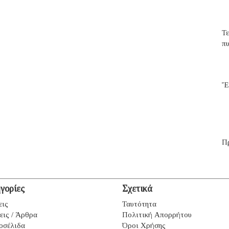
Τ
π
Ἔ
Π
γορίες
Σχετικά
εις
Ταυτότητα
εις / Άρθρα
Πολιτική Απορρήτου
οσέλιδα
Όροι Χρήσης