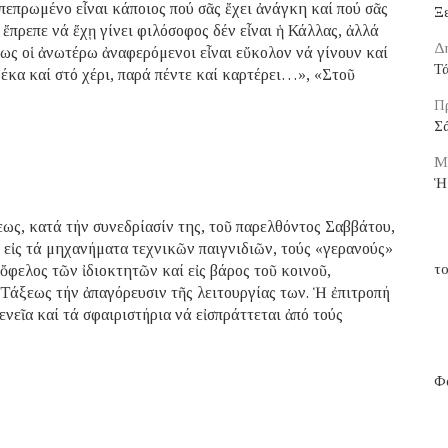
ό πεπρωμένο εἶναι κάποιος πού σᾶς ἔχει ἀνάγκη καί πού σᾶς
Ξε
 ἔπρεπε νά ἔχῃ γίνει φιλόσοφος δέν εἶναι ἡ Κάλλας, ἀλλά
Δ
ως οἱ ἀνωτέρω ἀναφερόμενοι εἶναι εὔκολον νά γίνουν καί
Τ
έκα καί στό χέρι, παρά πέντε καί καρτέρει…», «Στοῦ
Πρ
Σ
Μ
Ἡ
ως, κατά τήν συνεδρίασίν της, τοῦ παρελθόντος Σαββάτου,
ι εἰς τά μηχανήματα τεχνικῶν παιγνιδιῶν, τούς «γερανούς»
το
ὄφελος τῶν ἰδιοκτητῶν καί εἰς βάρος τοῦ κοινοῦ,
 Τάξεως τήν ἀπαγόρευσιν τῆς λειτουργίας των. Ἡ ἐπιτροπή
φενεῖα καί τά σφαιριστήρια νά εἰσπράττεται ἀπό τούς
Φα