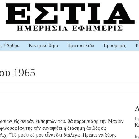
ις / Άρθρα
Κεντρικό θέμα
Πρωτοσέλιδα
Προσφορές
Β
ου 1965
Α
Εφ
ισίων εἰς σειράν ἐκπομπῶν του, θά παρουσιάσῃ τήν Μαρίαν
Κ
ιλοσοφίαν της τήν συνοψίζει ἡ διάσημη ἀοιδός εἰς
.χ: “Τό μυστικό μου εἶναι ὅτι διαλέγω. Πρέπει νά ξέρῃς
Εφ