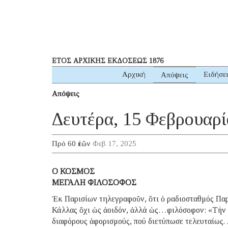
ΕΤΟΣ ΑΡΧΙΚΗΣ ΕΚΔΟΣΕΩΣ 1876
Αρχική
Ειδήσε
Απόψεις
Απόψεις
Δευτέρα, 15 Φεβρουαρί
Πρό 60 ἐτῶν
Φεβ 17, 2025
O ΚΟΣΜΟΣ
ΜΕΓΑΛΗ ΦΙΛΟΣΟΦΟΣ
Ἐκ Παρισίων τηλεγραφοῦν, ὅτι ὁ ραδιοσταθμός Παρ
Κάλλας ὄχι ὡς ἀοιδόν, ἀλλά ὡς…φιλόσοφον: «Τήν φ
διαφόρους ἀφορισμούς, πού διετύπωσε τελευταίως. Λ