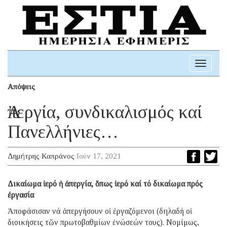
Toggle
navigati
Απόψεις
Ἀπεργία, συνδικαλισμός καί
Πανελλήνιες…
Δημήτρης Καπράνος
Ιούν 17, 2021
Δικαίωμα ἱερό ἡ ἀπεργία, ὅπως ἱερό καί τό δικαίωμα πρός
ἐργασία
Ἀποφάσισαν νά ἀπεργήσουν οἱ ἐργαζόμενοι (δηλαδή οἱ
διοικήσεις τῶν πρωτοβαθμίων ἑνώσεών τους). Νομίμως,