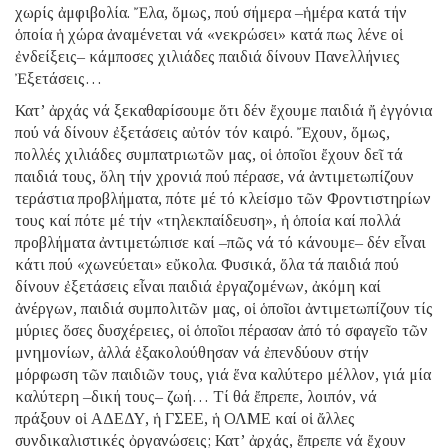
χωρίς ἀμφιβολία. Ἔλα, ὅμως, πού σήμερα –ἡμέρα κατά τήν
ὁποία ἡ χώρα ἀναμένεται νά «νεκρώσει» κατά πως λένε οἱ
ἐνδείξεις– κάμποσες χιλιάδες παιδιά δίνουν Πανελλήνιες
Ἐξετάσεις…
Κατ’ ἀρχάς νά ξεκαθαρίσουμε ὅτι δέν ἔχουμε παιδιά ἤ ἐγγόνια
πού νά δίνουν ἐξετάσεις αὐτόν τόν καιρό. Ἔχουν, ὅμως,
πολλές χιλιάδες συμπατριωτῶν μας, οἱ ὁποῖοι ἔχουν δεῖ τά
παιδιά τους, ὅλη τήν χρονιά πού πέρασε, νά ἀντιμετωπίζουν
τεράστια προβλήματα, πότε μέ τό κλείσμο τῶν Φροντιστηρίων
τους καί πότε μέ τήν «τηλεκπαίδευση», ἡ ὁποία καί πολλά
προβλήματα ἀντιμετώπισε καί –πῶς νά τό κάνουμε– δέν εἶναι
κάτι πού «χωνεύεται» εὔκολα. Φυσικά, ὅλα τά παιδιά πού
δίνουν ἐξετάσεις εἶναι παιδιά ἐργαζομένων, ἀκόμη καί
ἀνέργων, παιδιά συμπολιτῶν μας, οἱ ὁποῖοι ἀντιμετωπίζουν τίς
μύριες ὅσες δυσχέρειες, οἱ ὁποῖοι πέρασαν ἀπό τό σφαγεῖο τῶν
μνημονίων, ἀλλά ἐξακολούθησαν νά ἐπενδύουν στήν
μόρφωση τῶν παιδιῶν τους, γιά ἕνα καλύτερο μέλλον, γιά μία
καλύτερη –δική τους– ζωή… Τί θά ἔπρεπε, λοιπόν, νά
πράξουν οἱ ΑΔΕΔΥ, ἡ ΓΣΕΕ, ἡ ΟΛΜΕ καί οἱ ἄλλες
συνδικαλιστικές ὀργανώσεις; Κατ’ ἀρχάς, ἔπρεπε νά ἔχουν