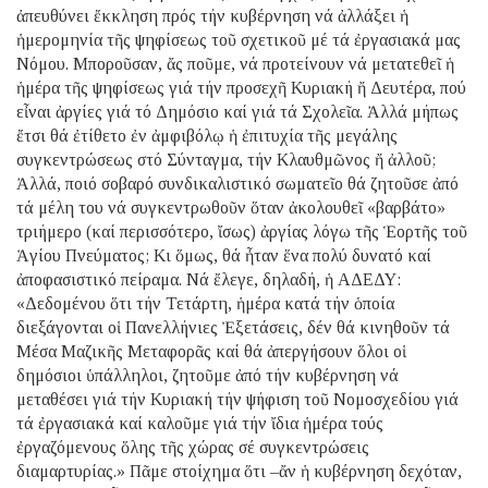
ἀπευθύνει ἔκκληση πρός τήν κυβέρνηση νά ἀλλάξει ἡ
ἡμερομηνία τῆς ψηφίσεως τοῦ σχετικοῦ μέ τά ἐργασιακά μας
Νόμου. Μποροῦσαν, ἄς ποῦμε, νά προτείνουν νά μετατεθεῖ ἡ
ἡμέρα τῆς ψηφίσεως γιά τήν προσεχῆ Κυριακή ἤ Δευτέρα, πού
εἶναι ἀργίες γιά τό Δημόσιο καί γιά τά Σχολεῖα. Ἀλλά μήπως
ἔτσι θά ἐτίθετο ἐν ἀμφιβόλῳ ἡ ἐπιτυχία τῆς μεγάλης
συγκεντρώσεως στό Σύνταγμα, τήν Κλαυθμῶνος ἤ ἀλλοῦ;
Ἀλλά, ποιό σοβαρό συνδικαλιστικό σωματεῖο θά ζητοῦσε ἀπό
τά μέλη του νά συγκεντρωθοῦν ὅταν ἀκολουθεῖ «βαρβάτο»
τριήμερο (καί περισσότερο, ἴσως) ἀργίας λόγω τῆς Ἑορτῆς τοῦ
Ἁγίου Πνεύματος; Κι ὅμως, θά ἦταν ἕνα πολύ δυνατό καί
ἀποφασιστικό πείραμα. Νά ἔλεγε, δηλαδή, ἡ ΑΔΕΔΥ:
«Δεδομένου ὅτι τήν Τετάρτη, ἡμέρα κατά τήν ὁποία
διεξάγονται οἱ Πανελλήνιες Ἐξετάσεις, δέν θά κινηθοῦν τά
Μέσα Μαζικῆς Μεταφορᾶς καί θά ἀπεργήσουν ὅλοι οἱ
δημόσιοι ὑπάλληλοι, ζητοῦμε ἀπό τήν κυβέρνηση νά
μεταθέσει γιά τήν Κυριακή τήν ψήφιση τοῦ Νομοσχεδίου γιά
τά ἐργασιακά καί καλοῦμε γιά τήν ἴδια ἡμέρα τούς
ἐργαζόμενους ὅλης τῆς χώρας σέ συγκεντρώσεις
διαμαρτυρίας.» Πᾶμε στοίχημα ὅτι –ἄν ἡ κυβέρνηση δεχόταν,