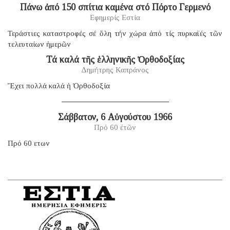
Πάνω ἀπό 150 σπίτια καμένα στό Πόρτο Γερμενό
Εφημερίς Εστία
Τεράστιες καταστροφές σέ ὅλη τήν χώρα ἀπό τίς πυρκαϊές τῶν
τελευταίων ἡμερῶν
Τά καλά τῆς ἑλληνικῆς Ὀρθοδοξίας
Δημήτρης Καπράνος
Ἔχει πολλά καλά ἡ Ὀρθοδοξία
Σάββατον, 6 Αὐγούστου 1966
Πρό 60 ἐτῶν
Πρό 60 ετων