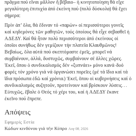
πρᾶγμα πού εἶναι μᾶλλον ἤ βέβαιο– ἡ κινητοποίηση θά εἶχε
μεγαλύτερη ἐπιτυχία ἀπό ἐκείνη πού (πολύ δύσκολα) θά ἔχει
σήμερα;
Πρίν ἀπ’ ὅλα, θά ἔδιναν τό «παρών» οἱ περισσότεροι γονεῖς
καί κηδεμόνες τῶν μαθητῶν, τούς ὁποίους θά εἶχε σεβασθεῖ ἡ
ΑΔΕΔΥ. Καί θά ἦταν πολύ περισσότεροι ἀπό ἐκείνους οἱ
ὁποῖοι συνήθως δέν γεμίζουν τήν πλατεῖα Κλαυθμῶνος!
Βεβαίως, ὅλα αὐτά πού σκεπτόμαστε ἐμεῖς, μπορεῖ νά
συμβαίνουν, ἀλλά, δυστυχῶς, συμβαίνουν σέ ἄλλες χῶρες.
Ἐκεῖ, ὅπου ὁ συνδικαλισμός δέν «ξυπνάει» μόνο κανά-δυό
φορές τόν χρόνο γιά νά ὀργανώσει πορεῖες (μέ τά ἴδια καί τά
ἴδια πρόσωπα ἐδῶ καί χρόνια.) Ἐκεῖ, ὅπου οἱ κυβερνήσεις καί ὁ
συνδικαλισμός συζητοῦν, προτείνουν καί βρίσκουν λύσεις…
Εὐτυχῶς, ἔβαλε ὁ Θεός τό χέρι του, καί ἡ ΑΔΕΔΥ ἔκανε
ἐκεῖνο πού ἔπρεπε.
Απόψεις
Εφημερίς Εστία
Κώδων κινδύνου γιά τήν Κύπρο
Αυγ 08, 2026