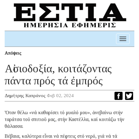
Toggle
navigati
Απόψεις
Αἰσιοδοξία, κοιτάζοντας
πάντα πρός τά ἐμπρός
Δημήτρης Καπράνος
Φεβ 02, 2024
Ὅταν θέλω «νά καθαρίσει τό μυαλό μου», ἀνεβαίνω στήν
ταράτσα τοῦ σπιτιοῦ μας, στήν Καστέλλα, καί κοιτάζω τήν
θάλασσα.
Βέβαια, καλύτερα εἶναι νά πέφτεις στό νερό, γιά νά τά