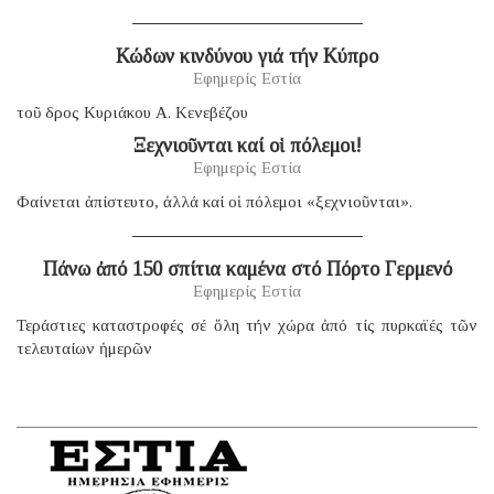
Κώδων κινδύνου γιά τήν Κύπρο
Εφημερίς Εστία
τοῦ δρος Κυριάκου Α. Κενεβέζου
Ξεχνιοῦνται καί οἱ πόλεμοι!
Εφημερίς Εστία
Φαίνεται ἀπίστευτο, ἀλλά καί οἱ πόλεμοι «ξεχνιοῦνται».
Πάνω ἀπό 150 σπίτια καμένα στό Πόρτο Γερμενό
Εφημερίς Εστία
Τεράστιες καταστροφές σέ ὅλη τήν χώρα ἀπό τίς πυρκαϊές τῶν
τελευταίων ἡμερῶν