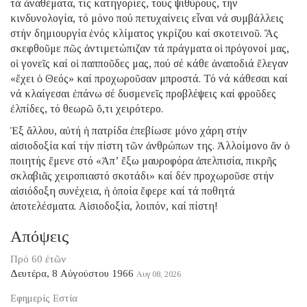
τά ἀναθέματα, τίς κατηγορίες, τούς ψιθύρους, τήν
κινδυνολογία, τό μόνο πού πετυχαίνεις εἶναι νά συμβάλλεις
στήν δημιουργία ἑνός κλίματος γκρίζου καί σκοτεινοῦ. Ἄς
σκεφθοῦμε πῶς ἀντιμετώπιζαν τά πράγματα οἱ πρόγονοί μας,
οἱ γονεῖς καί οἱ παπποῦδες μας, πού σέ κάθε ἀναποδιά ἔλεγαν
«ἔχει ὁ Θεός» καί προχωροῦσαν μπροστά. Τό νά κάθεσαι καί
νά κλαίγεσαι ἐπάνω σέ δυσμενεῖς προβλέψεις καί φροῦδες
ἐλπίδες, τό θεωρῶ ὅ,τι χειρότερο.
Ἐξ ἄλλου, αὐτή ἡ πατρίδα ἐπεβίωσε μόνο χάρη στήν
αἰσιοδοξία καί τήν πίστη τῶν ἀνθρώπων της. Ἀλλοίμονο ἄν ὁ
ποιητής ἔμενε στό «Ἀπ’ ἔξω μαυροφόρα ἀπελπισία, πικρῆς
σκλαβιᾶς χειροπιαστό σκοτάδι» καί δέν προχωροῦσε στήν
αἰσιόδοξη συνέχεια, ἡ ὁποία ἔφερε καί τά ποθητά
ἀποτελέσματα. Αἰσιοδοξία, λοιπόν, καί πίστη!
Απόψεις
Πρό 60 ἐτῶν
Δευτέρα, 8 Αὐγούστου 1966
Αυγ 08, 2026
Εφημερίς Εστία