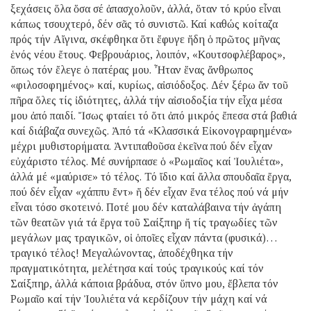
ξεχάσεις ὅλα ὅσα σέ ἀπασχολοῦν, ἀλλά, ὅταν τό κρύο εἶναι
κάπως τσουχτερό, δέν σᾶς τό συνιστῶ. Καί καθώς κοίταζα
πρός τήν Αἴγινα, σκέφθηκα ὅτι ἔφυγε ἤδη ὁ πρῶτος μῆνας
ἑνός νέου ἔτους. Φεβρουάριος, λοιπόν, «Κουτσοφλέβαρος»,
ὅπως τόν ἔλεγε ὁ πατέρας μου. Ἦταν ἕνας ἄνθρωπος
«φιλοσοφημένος» καί, κυρίως, αἰσιόδοξος. Δέν ξέρω ἄν τοῦ
πῆρα ὅλες τίς ἰδιότητες, ἀλλά τήν αἰσιοδοξία τήν εἶχα μέσα
μου ἀπό παιδί. Ἴσως φταίει τό ὅτι ἀπό μικρός ἔπεσα στά βαθιά
καί διάβαζα συνεχῶς. Ἀπό τά «Κλασσικά Εἰκονογραφημένα»
μέχρι μυθιστορήματα. Ἀντιπαθοῦσα ἐκεῖνα πού δέν εἶχαν
εὐχάριστο τέλος. Μέ συνήρπασε ὁ «Ρωμαῖος καί Ἰουλιέτα»,
ἀλλά μέ «μαύρισε» τό τέλος. Τό ἴδιο καί ἄλλα σπουδαῖα ἔργα,
πού δέν εἶχαν «χάππυ ἔντ» ἤ δέν εἶχαν ἕνα τέλος πού νά μήν
εἶναι τόσο σκοτεινό. Ποτέ μου δέν καταλάβαινα τήν ἀγάπη
τῶν θεατῶν γιά τά ἔργα τοῦ Σαίξπηρ ἤ τίς τραγωδίες τῶν
μεγάλων μας τραγικῶν, οἱ ὁποῖες εἶχαν πάντα (φυσικά)…
τραγικό τέλος! Μεγαλώνοντας, ἀποδέχθηκα τήν
πραγματικότητα, μελέτησα καί τούς τραγικούς καί τόν
Σαίξπηρ, ἀλλά κάποια βράδυα, στόν ὕπνο μου, ἔβλεπα τόν
Ρωμαῖο καί τήν Ἰουλιέτα νά κερδίζουν τήν μάχη καί νά