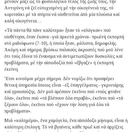
μένουν μαζί ὥς τό φυσιολογικό τέλος τῆς ζωῆς τους, τήν
Ἀντιγόνη νά ζεῖ εὐτυχισμένη μέ τήν οἰκογένειά της, τό
κοριτσάκι μέ τά σπίρτα νά υἱοθετεῖται ἀπό μία πλούσια καί
καλή οἰκογένεια…
«Τά πάντα θά πᾶνε καλύτερα» ἦταν τό «σλόγκαν» πού
υἱοθέτησα, ὅταν ἔκανα –γιά ἀρκετά χρόνια– πρωϊνή ἐκπομπή
στό ραδιόφωνο (7-10), ἡ ὁποία ἦταν, μάλιστα, δημοφιλής.
Ἀκόμη καί σήμερα, βρίσκω παλαιούς ἀκροατές πού μοῦ λένε
ὅτι τούς ἔδινα τό ἔναυσμα νά ἀντιμετωπίζουν δυσκολίες καί
προβλήματα, μέ τήν αἰσιοδοξία πού «ἔβγαζε» ἡ ἐκπομπή
ἐκείνη.
Ἔτσι κινοῦμαι μέχρι σήμερα. Δέν νομίζω ὅτι προσφέρει
θετική ὑπηρεσία ὅποιος εἶναι –ἐξ ἐπαγγέλματος– γκρινιάρης
καί γρουσούζης. Δέν μοῦ ἀρέσουν ἐκεῖνοι πού «τούς φταῖνε
ὅλα», ἐκεῖνοι πού «τά βλέπουν ὅλα στραβά», ἐκεῖνοι πού «τά
ξέρουν ὅλα», ἐκεῖνοι πού «ἔχουν τήν λύση γιά ὅλα τά
προβλήματα».
Μιά «καλημέρα», ἕνα χαμόγελο, ἕνα αἰσιόδοξο μήνυμα, εἶναι ἡ
καλύτερη ἐπιλογή. Τό νά βγαίνεις κάθε πρωΐ καί νά ἀρχίζεις