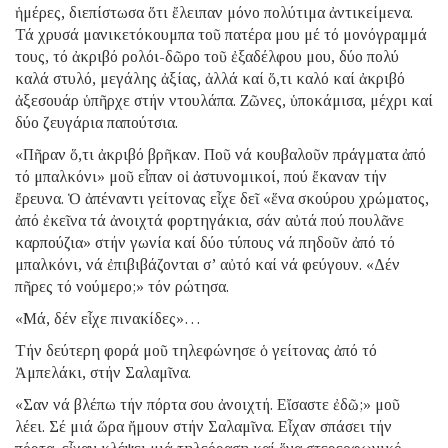
ἡμέρες, διεπίστωσα ὅτι ἔλειπαν μόνο πολύτιμα ἀντικείμενα.
Τά χρυσά μανικετόκουμπα τοῦ πατέρα μου μέ τό μονόγραμμά
τους, τό ἀκριβό ρολόι-δῶρο τοῦ ἐξαδέλφου μου, δύο πολύ
καλά στυλό, μεγάλης ἀξίας, ἀλλά καί ὅ,τι καλό καί ἀκριβό
ἀξεσουάρ ὑπῆρχε στήν ντουλάπα. Ζῶνες, ὑποκάμισα, μέχρι καί
δύο ζευγάρια παπούτσια.
«Πῆραν ὅ,τι ἀκριβό βρῆκαν. Ποῦ νά κουβαλοῦν πράγματα ἀπό
τό μπαλκόνι» μοῦ εἶπαν οἱ ἀστυνομικοί, πού ἔκαναν τήν
ἔρευνα. Ὁ ἀπέναντι γείτονας εἶχε δεῖ «ἕνα σκούρου χρώματος,
ἀπό ἐκεῖνα τά ἀνοιχτά φορτηγάκια, σάν αὐτά πού πουλᾶνε
καρπούζια» στήν γωνία καί δύο τύπους νά πηδοῦν ἀπό τό
μπαλκόνι, νά ἐπιβιβάζονται σ’ αὐτό καί νά φεύγουν. «Δέν
πῆρες τό νούμερο;» τόν ρώτησα.
«Μά, δέν εἶχε πινακίδες»…
Τήν δεύτερη φορά μοῦ τηλεφώνησε ὁ γείτονας ἀπό τό
Ἀμπελάκι, στήν Σαλαμῖνα.
«Σαν νά βλέπω τήν πόρτα σου ἀνοιχτή. Εἴσαστε ἐδῶ;» μοῦ
λέει. Σέ μιά ὥρα ἤμουν στήν Σαλαμῖνα. Εἶχαν σπάσει τήν