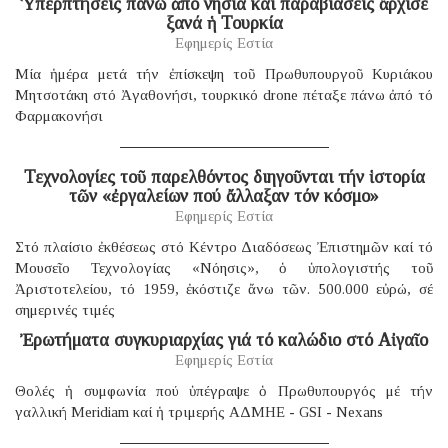
Ὑπερπτήσεις πάνω ἀπό νησιά καί παραβιάσεις ἄρχισε
ξανά ἡ Τουρκία
Εφημερίς Εστία
Μία ἡμέρα μετά τήν ἐπίσκεψη τοῦ Πρωθυπουργοῦ Κυριάκου
Μητσοτάκη στό Ἀγαθονήσι, τουρκικό drone πέταξε πάνω ἀπό τό
Φαρμακονήσι
Τεχνολογίες τοῦ παρελθόντος διηγοῦνται τήν ἱστορία
τῶν «ἐργαλείων πού ἄλλαξαν τόν κόσμο»
Εφημερίς Εστία
Στό πλαίσιο ἐκθέσεως στό Κέντρο Διαδόσεως Ἐπιστημῶν καί τό
Μουσεῖο Τεχνολογίας «Νόησις», ὁ ὑπολογιστής τοῦ
Ἀριστοτελείου, τό 1959, ἐκόστιζε ἄνω τῶν. 500.000 εὐρώ, σέ
σημερινές τιμές
Ἐρωτήματα συγκυριαρχίας γιά τό καλώδιο στό Αἰγαῖο
Εφημερίς Εστία
Θολές ἡ συμφωνία πού ὑπέγραψε ὁ Πρωθυπουργός μέ τήν
γαλλική Μeridiam καί ἡ τριμερής ΑΔΜΗΕ - GSI - Nexans