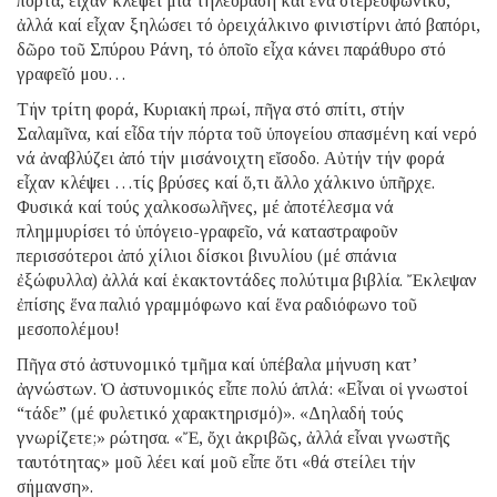
πόρτα, εἶχαν κλέψει μιά τηλεόραση καί ἕνα στερεοφωνικό,
ἀλλά καί εἶχαν ξηλώσει τό ὀρειχάλκινο φινιστίρνι ἀπό βαπόρι,
δῶρο τοῦ Σπύρου Ράνη, τό ὁποῖο εἶχα κάνει παράθυρο στό
γραφεῖό μου…
Τήν τρίτη φορά, Κυριακή πρωί, πῆγα στό σπίτι, στήν
Σαλαμῖνα, καί εἶδα τήν πόρτα τοῦ ὑπογείου σπασμένη καί νερό
νά ἀναβλύζει ἀπό τήν μισάνοιχτη εἴσοδο. Αὐτήν τήν φορά
εἶχαν κλέψει …τίς βρύσες καί ὅ,τι ἄλλο χάλκινο ὑπῆρχε.
Φυσικά καί τούς χαλκοσωλῆνες, μέ ἀποτέλεσμα νά
πλημμυρίσει τό ὑπόγειο-γραφεῖο, νά καταστραφοῦν
περισσότεροι ἀπό χίλιοι δίσκοι βινυλίου (μέ σπάνια
ἐξώφυλλα) ἀλλά καί ἑκακτοντάδες πολύτιμα βιβλία. Ἔκλεψαν
ἐπίσης ἕνα παλιό γραμμόφωνο καί ἕνα ραδιόφωνο τοῦ
μεσοπολέμου!
Πῆγα στό ἀστυνομικό τμῆμα καί ὑπέβαλα μήνυση κατ’
ἀγνώστων. Ὁ ἀστυνομικός εἶπε πολύ ἁπλά: «Εἶναι οἱ γνωστοί
“τάδε” (μέ φυλετικό χαρακτηρισμό)». «Δηλαδή τούς
γνωρίζετε;» ρώτησα. «Ἔ, ὄχι ἀκριβῶς, ἀλλά εἶναι γνωστῆς
ταυτότητας» μοῦ λέει καί μοῦ εἶπε ὅτι «θά στείλει τήν
σήμανση».