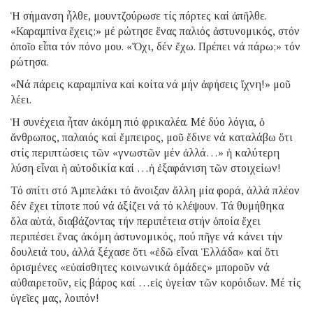
Ἡ σήμανση ἦλθε, μουντζούρωσε τίς πόρτες καί ἀπῆλθε.
«Καραμπίνα ἔχεις;» μέ ρώτησε ἕνας παλιός ἀστυνομικός, στόν
ὁποῖο εἶπα τόν πόνο μου. «Ὄχι, δέν ἔχω. Πρέπει νά πάρω;» τόν
ρώτησα.
«Νά πάρεις καραμπίνα καί κοίτα νά μήν ἀφήσεις ἴχνη!» μοῦ
λέει.
Ἡ συνέχεια ἦταν ἀκόμη πιό φρικαλέα. Μέ δύο λόγια, ὁ
ἄνθρωπος, παλαιός καί ἔμπειρος, μοῦ ἔδινε νά καταλάβω ὅτι
στίς περιπτώσεις τῶν «γνωστῶν μέν ἀλλά…» ἡ καλύτερη
λύση εἶναι ἡ αὐτοδικία καί …ἡ ἐξαφάνιση τῶν στοιχείων!
Τό σπίτι στό Ἀμπελάκι τό ἄνοιξαν ἄλλη μία φορά, ἀλλά πλέον
δέν ἔχει τίποτε πού νά ἀξίζει νά τό κλέψουν. Τά θυμήθηκα
ὅλα αὐτά, διαβάζοντας τήν περιπέτεια στήν ὁποία ἔχει
περιπέσει ἕνας ἀκόμη ἀστυνομικός, πού πῆγε νά κάνει τήν
δουλειά του, ἀλλά ξέχασε ὅτι «ἐδῶ εἶναι Ἑλλάδα» καί ὅτι
ὁρισμένες «εὐαίσθητες κοινωνικά ὁμάδες» μποροῦν νά
αὐθαιρετοῦν, εἰς βάρος καί …εἰς ὑγείαν τῶν κορόιδων. Μέ τίς
ὑγεῖες μας, λοιπόν!