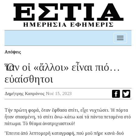
Toggle
navigati
Απόψεις
Ὅταν οἱ «ἄλλοι» εἶναι πιό…
εὐαίσθητοι
Δημήτρης Καπράνος
Νοέ 15, 2023
Τήν πρώτη φορά, ὅταν ἔφθασα σπίτι, εἶχε νυχτώσει. Ἡ πόρτα
ἦταν σπασμένη, τό σπίτι ἄνω-κάτω καί τά πάντα πεταμένα στό
πάτωμα. Τό θέαμα ἀνατριχιαστικό!
Ἔπειτα ἀπό λεπτομερῆ καταγραφή, πού μοῦ πῆρε κανά-δυό