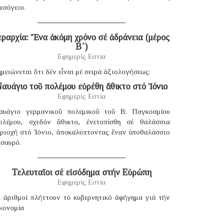
εσόγειο.
εραρχία: Ἕνα ἀκόμη χρόνο σέ ἀδράνεια (μέρος
B΄)
Εφημερίς Εστία
μειώνεται ὅτι δέν εἶναι μέ σειρά ἀξιολογήσεως:
αυάγιο τοῦ πολέμου εὑρέθη ἄθικτο στό Ἰόνιο
Εφημερίς Εστία
αυάγιο γερμανικοῦ πολεμικοῦ τοῦ B; Παγκοσμίου
ολέμου, σχεδόν ἄθικτο, ἐνετοπίσθη σέ θαλάσσια
εριοχή στό Ἰόνιο, ἀποκαλύπτοντας ἕναν ὑποθαλάσσιο
ησαυρό.
Τελευταῖοι σέ εἰσόδημα στήν Εὐρώπη
Εφημερίς Εστία
ἱ ἀριθμοί πλήττουν τό κυβερνητικό ἀφήγημα γιά τήν
κονομία