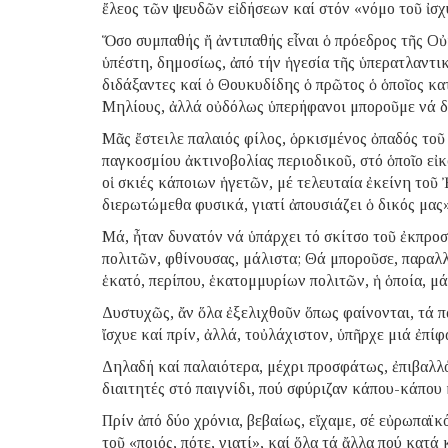
ἔλεος τῶν ψευδῶν εἰδήσεων καί στόν «νόμο τοῦ ἰσχ
Ὅσο συμπαθής ἤ ἀντιπαθής εἶναι ὁ πρόεδρος τῆς Οὐ
ὑπέστη, δημοσίως, ἀπό τήν ἡγεσία τῆς ὑπερατλαντικ
διδάξαντες καί ὁ Θουκυδίδης ὁ πρῶτος ὁ ὁποῖος κα
Μηλίους, ἀλλά οὐδόλως ὑπερήφανοι μποροῦμε νά δ
Μᾶς ἔστειλε παλαιός φίλος, ὁρκισμένος ὀπαδός τ
παγκοσμίου ἀκτινοβολίας περιοδικοῦ, στό ὁποῖο εἰ
οἱ σκιές κάποιων ἡγετῶν, μέ τελευταία ἐκείνη τοῦ
διερωτώμεθα φυσικά, γιατί ἀπουσιάζει ὁ δικός μα
Μά, ἦταν δυνατόν νά ὑπάρχει τό σκίτσο τοῦ ἐκπρο
πολιτῶν, φθίνουσας, μάλιστα; Θά μποροῦσε, παραλ
ἑκατό, περίπου, ἑκατομμυρίων πολιτῶν, ἡ ὁποία, μ
Δυστυχῶς, ἄν ὅλα ἐξελιχθοῦν ὅπως φαίνονται, τά π
ἴσχυε καί πρίν, ἀλλά, τοὐλάχιστον, ὑπῆρχε μιά ἐπί
Δηλαδή καί παλαιότερα, μέχρι προσφάτως, ἐπιβαλλό
διαιτητές στό παιγνίδι, πού σφύριζαν κάπου-κάπου 
Πρίν ἀπό δύο χρόνια, βεβαίως, εἴχαμε, σέ εὐρωπαϊ
τοῦ «ποιός, πότε, γιατί», καί ὅλα τά ἄλλα πού κατά