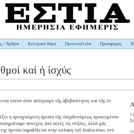
ις / Άρθρα
Κεντρικό θέμα
Πρωτοσέλιδα
Προσφορές
Β
ιθμοί καί ἡ ἰσχύς
εται πλέον στόν ἀστερισμό τῆς ἀβεβαιότητος καί τῆς ἐν
Α
Π
λέξει ἡ προηγούμενη ἡγεσία τῆς ὑπερδυνάμεως προκειμένου
Σ
ἐπισημαίναμε συνεχῶς ἀπό αὐτές τίς στῆλες, ἀλλά μᾶς
 της ἡγεσία παραδίδεται στήν κόλαση τοῦ διαδικτύου, στό
Δ