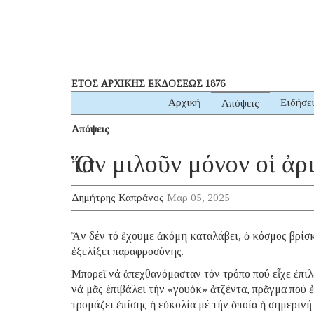
ΕΤΟΣ ΑΡΧΙΚΗΣ ΕΚΔΟΣΕΩΣ 1876
Αρχική
Ειδήσε
Απόψεις
Απόψεις
Ὅταν μιλοῦν μόνον οἱ ἀρ
Δημήτρης Καπράνος
Μαρ 05, 2025
Ἄν δέν τό ἔχουμε ἀκόμη καταλάβει, ὁ κόσμος βρίσκ
ἐξελίξει παραφροσύνης.
Μπορεῖ νά ἀπεχθανόμασταν τόν τρόπο πού εἶχε ἐπι
νά μᾶς ἐπιβάλει τήν «γουόκ» ἀτζέντα, πρᾶγμα πού 
τρομάζει ἐπίσης ἡ εὐκολία μέ τήν ὁποία ἡ σημερινή