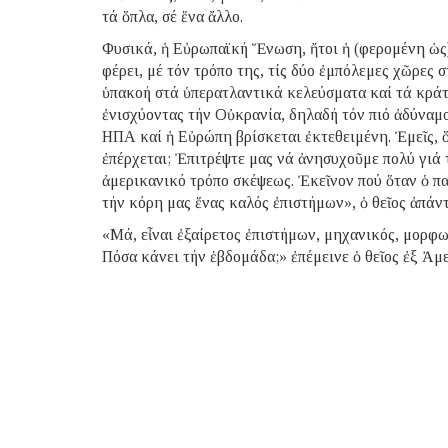
τά ὅπλα, σέ ἕνα ἄλλο.
Φυσικά, ἡ Εὐρωπαϊκή Ἕνωση, ἤτοι ἡ (φερομένη ὡς
φέρει, μέ τόν τρόπο της, τίς δύο ἐμπόλεμες χῶρες
ὑπακοή στά ὑπερατλαντικά κελεύσματα καί τά κράτ
ἐνισχύοντας τήν Οὐκρανία, δηλαδή τόν πιό ἀδύναμο
ΗΠΑ καί ἡ Εὐρώπη βρίσκεται ἐκτεθειμένη. Ἐμεῖς, 
ἐπέρχεται; Ἐπιτρέψτε μας νά ἀνησυχοῦμε πολύ γιά
ἀμερικανικό τρόπο σκέψεως. Ἐκεῖνον πού ὅταν ὁ πατ
τήν κόρη μας ἕνας καλός ἐπιστήμων», ὁ θεῖος ἀπάντ
«Μά, εἶναι ἐξαίρετος ἐπιστήμων, μηχανικός, μορφω
Πόσα κάνει τήν ἑβδομάδα;» ἐπέμεινε ὁ θεῖος ἐξ Ἀ