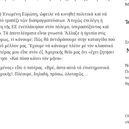
Μ
) Ἑνωμένη Εὐρώπη, ὤφειλε νά κινηθεῖ πολιτικά καί νά
 στό τραπέζι τῶν διαπραγματεύσεων. Ἀτυχῶς ἐπελέγη ἡ
Ἱ
η τῆς ΕΕ ἐνεπλάκησαν στόν πόλεμο, ὑπερασπίζοντας καί
. Τά ἀποτελέσματα εἶναι γνωστά. Ἄλλαξε ἡ ἡγεσία στίς
ὅμως, τί κάνουμε; Πῶς θά ἀντιδράσουμε στήν καταιγίδα πού
Ση
 τό μέλλον μας. Ἔχουμε νά κάνουμε πλέον μέ τόν κλασσικό
Ν
έρας μου εἶπε στόν ἐξ Ἀμερικῆς θεῖο μας ὅτι «ἔχει ζητήσει
ησε. «Καί πόσα κάνει τόν μῆνα»;
Ν
μένος» εἶπε ὁ πατέρας. «Βρέ, ἄστα αὐτά τά ἐπιστημονικά.
Π
μερικῆς!. Πλέουμε, δηλαδή, πρόσω, ὁλοταχῶς…
π
θ
Ο
οἰ