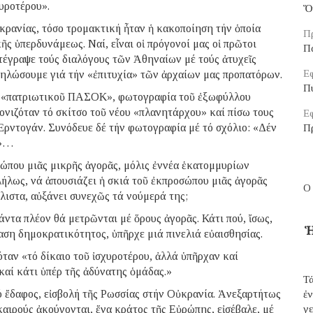
υροτέρου».
Ὅ
κρανίας, τόσο τρομακτική ἦταν ἡ κακοποίηση τήν ὁποία
Π
ῆς ὑπερδυνάμεως. Ναί, εἶναι οἱ πρόγονοί μας οἱ πρῶτοι
Π
τέγραψε τούς διαλόγους τῶν Ἀθηναίων μέ τούς ἀτυχεῖς
Εφ
ηλώσουμε γιά τήν «ἐπιτυχία» τῶν ἀρχαίων μας προπατόρων.
Π
οῦ «πατριωτικοῦ ΠΑΣΟΚ», φωτογραφία τοῦ ἐξωφύλλου
κονιζόταν τό σκίτσο τοῦ νέου «πλανητάρχου» καί πίσω τους
Εφ
 Ἐρντογάν. Συνόδευε δέ τήν φωτογραφία μέ τό σχόλιο: «Δέν
Π
ς»…
σώπου μιᾶς μικρῆς ἀγορᾶς, μόλις ἐννέα ἑκατομμυρίων
λήλως, νά ἀπουσιάζει ἡ σκιά τοῦ ἐκπροσώπου μιᾶς ἀγορᾶς
Ο
άλιστα, αὐξάνει συνεχῶς τά νούμερά της;
άντα πλέον θά μετρῶνται μέ ὅρους ἀγορᾶς. Κάτι πού, ἴσως,
Ἡ
φαση δημοκρατικότητος, ὑπῆρχε μιά πινελιά εὐαισθησίας.
ταν «τό δίκαιο τοῦ ἰσχυροτέρου, ἀλλά ὑπῆρχαν καί
καί κάτι ὑπέρ τῆς ἀδύνατης ὁμάδας.»
Τά
κό ἔδαφος, εἰσβολή τῆς Ρωσσίας στήν Οὐκρανία. Ἀνεξαρτήτως
ἐ
 καιρούς ἀκούγονται, ἕνα κράτος τῆς Εὐρώπης, εἰσέβαλε, μέ
γε