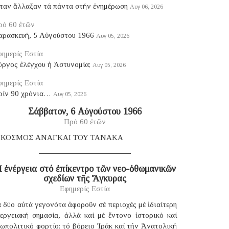
ταν ἄλλαξαν τά πάντα στήν ἐνημέρωση
Αυγ 06, 2026
ρό 60 ἐτῶν
αρασκευή, 5 Αὐγούστου 1966
Αυγ 05, 2026
ημερίς Εστία
ύργος ἐλέγχου ἡ Ἀστυνομία;
Αυγ 05, 2026
ημερίς Εστία
ρίν 90 χρόνια…
Αυγ 05, 2026
Σάββατον, 6 Αὐγούστου 1966
Πρό 60 ἐτῶν
 ΚΟΣΜΟΣ ΑΝΑΓΚΑΙ ΤΟΥ ΤΑΝΑΚΑ
 ἐνέργεια στό ἐπίκεντρο τῶν νεο-ὀθωμανικῶν
σχεδίων τῆς Ἄγκυρας
Εφημερίς Εστία
 δύο αὐτά γεγονότα ἀφοροῦν σέ περιοχές μέ ἰδιαίτερη
νεργειακή σημασία, ἀλλά καί μέ ἔντονο ἱστορικό καί
ωπολιτικό φορτίο: τό βόρειο Ἰράκ καί τήν Ἀνατολική