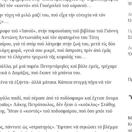
Ἡ
εχθεῖ τόν «κοντό» στό Γουέμπλεϋ τοῦ οὐρανοῦ…
Δ
 τύχη νά μιλῶ μαζί του, πού εἶχα τήν εὐτυχία νά τόν
Ὁ 
ας»…
ροφο τοῦ «Ἰανοῦ», στήν παρουσίαση τοῦ βιβλίου τοῦ Γιάννη
Π
ου Ἀντώνη Ἀντωνιάδη καί τόν ἀγαπημένο του Τότη
Σ
ίρου, γιά τό σπόρ πού λάτρεψε στήν ζωή του, μετά τίς δύο
Δ
ἀκόμη φορά, «γειά σου μικρέ, πού ἄσπρισες πρίν ἀπό ἐμᾶς
Ὅ
δευε τό ἐλάχιστο τριχωτό τῆς κεφαλῆς του…
άλλα, μέ μιά παρέα. Πενηντάρηδες καί βάλε ἐμεῖς, τρέχαμε
νικά ὁ Δομάζος, πού ἔκανε τά μπάνια του.
Π
να τά ἑξήντα– ἀλλά μάταια. Κάποια στιγμή πῆγα νά τόν
Ὑ
γάλο παιδί, πού πέρασε ἀπό τό ποδόσφαιρο καί ἔχτισε ὄνομα
ὡραῖος» Λάκης Πετρόπουλος, δέν ἦταν ὁ «κοῦκλος» Στάθης
ς. Ἦταν ὁ «κοντός» τοῦ ποδοσφαίρου, πού ὅσο μπόι τοῦ
Μ
Κ
ός, πάντοτε ὡς «στρατηγός». Ἔφτανε νά σηκώσει τό βλέμμα
π