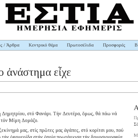
ις / Άρθρα
Κεντρικό θέμα
Πρωτοσέλιδα
Προσφορές
Β
σο ἀνάστημα εἶχε
Α
 Δημητρίου, στό Φανάρι. Τήν Δευτέρα, ὅμως, θά πάω νά
Π
 τόν Μίμη Δομάζο.
Σ
εκίνημά μας, στίς πρῶτες μας ἀγάπες, στό κορίτσι μου, πού
Μ
ό τήν ἐφημερίδα στήν ὁποία πρωτάρχισα τήν δημοσιογραφία,