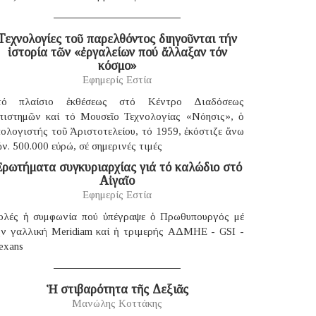
Τεχνολογίες τοῦ παρελθόντος διηγοῦνται τήν
ἱστορία τῶν «ἐργαλείων πού ἄλλαξαν τόν
κόσμο»
Εφημερίς Εστία
τό πλαίσιο ἐκθέσεως στό Κέντρο Διαδόσεως
πιστημῶν καί τό Μουσεῖο Τεχνολογίας «Νόησις», ὁ
ολογιστής τοῦ Ἀριστοτελείου, τό 1959, ἐκόστιζε ἄνω
ν. 500.000 εὐρώ, σέ σημερινές τιμές
ρωτήματα συγκυριαρχίας γιά τό καλώδιο στό
Αἰγαῖο
Εφημερίς Εστία
ολές ἡ συμφωνία πού ὑπέγραψε ὁ Πρωθυπουργός μέ
ήν γαλλική Μeridiam καί ἡ τριμερής ΑΔΜΗΕ - GSI -
exans
Ἡ στιβαρότητα τῆς Δεξιᾶς
Μανώλης Κοττάκης