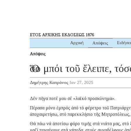
ΕΤΟΣ ΑΡΧΙΚΗΣ ΕΚΔΟΣΕΩΣ 1876
Αρχική
Ειδήσε
Απόψεις
Απόψεις
Ὅσο μπόι τοῦ ἔλειπε, τό
Δημήτρης Καπράνος
Ιαν 27, 2025
Δέν πῆγα ποτέ μου σέ «λαϊκό προσκύνημα».
Πέρασα μόνο ἐμπρός ἀπό τό φέρετρο τοῦ Πατριάρχη
ἀποχαιρετήσω, στό παρεκκλήσιο τῆς Μητροπόλεως,
Θά πάω νά ἀποτίσω φόρο τιμῆς στά νιάτα μας, στό ξ
μαζί πηγαίναμε στά γήπεδα, στούς συναδέλφους ἀπ