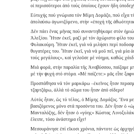
οἱ περισσότεροι ἀπό τούς ὁποίους ἔχουν ἤδη ὑποδ
Εὐτυχής πού γνώρισα τόν Μίμη Δομάζο, πού εἶχα τήν
ἀπολαύσω ἀγωνιζόμενο, στήν «ἐποχή τῆς ἀθωότητ
Δέν πάει ἕνας μῆνας πού συναντηθήκαμε στόν ἡμιώ
Ἀλεξίου. Ἦταν ἐκεῖ, μαζί μέ τόν ἀχώριστο φίλο τ
Φυλακούρη. Ἦταν ἐκεῖ, γιά νά μιλήσει περί ποδοσφα
θυγατέρες του. Ἦταν ἐκεῖ, γιά νά μοῦ πεῖ, γιά μία 
τούς μεγάλους», καί γελοῦσε μέ νόημα, καθώς χάι
Μιά φορά, στήν παραλία τῆς Ἀναβύσσου, παίζαμε μπ
μέ τήν ψυχή στό στόμα. «Μέ παίζετε;» μᾶς εἶπε ξαφ
Προσπάθησα νά τόν μαρκάρω –ἐκεῖνος ἦταν περασμέ
τζαρτζάρω, ἀλλά τό σῶμα του ἦταν ἀπό σίδερο!
Αὐτός ἦταν, ὥς τό τέλος, ὁ Μίμης Δομάζος. Ἕνα με
βασιζόμενος μόνο στά προσόντα του. Δέν ἦταν ὁ «
Μανταλόζης, δέν ἦταν ὁ «γόης» Κώστας Λινοξυλάκη
ἔλειπε, τόσο ἀνάστημα εἶχε!
Μεσουράνησε ἐπί εἴκοσι χρόνια, πάντοτε ὡς ἀρχηγ