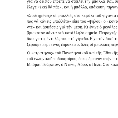
γιά νά δεῖ ποῦ ἔπρεπε νά στείλει τήν μπάλλα. Καί, 
ἔλεγε «ἐκεῖ θά πᾶς», καί ἡ μπάλλα, ὑπάκουη, πήγαι
«Συστημένες» οἱ μπαλλιές στό κεφάλι τοῦ γίγαντ
πᾶς νά κάνεις μπαλλέτο» εἶπε τοῦ «ψηλοῦ» ὁ «κοντό
ντέ» καί ἀσκήσεις γιά τήν μέση. Κι ἔγινε ὁ μεγάλος
βρισκόταν πάντα στό κατάλληλο σημεῖο. Πειραχτήρι
ἄκουγε τίς ἐντολές του στό γήπεδο. Εἶχε τόν δικό τ
ξέρουμε περί τινος ἐπρόκειτο, ὅλες οἱ μπαλλιές περ
Ὁ «στρατηγός» τοῦ Παναθηναϊκοῦ καί τῆς Ἐθνικῆς Ἑ
τοῦ ἑλληνικοῦ ποδοσφαίρου, ὅπως ἔμειναν στήν ἱστ
Μπόμπι Τσάρλτον, ὁ Ντένις Λόου, ὁ Πελέ. Στό καλ