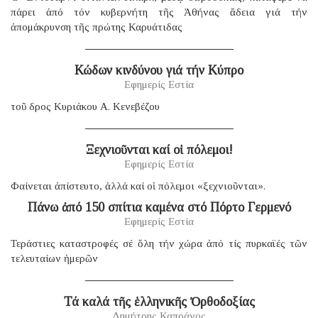
πάρει ἀπό τόν κυβερνήτη τῆς Ἀθήνας ἄδεια γιά τήν
ἀπομάκρυνση τῆς πρώτης Καρυάτιδας
Κώδων κινδύνου γιά τήν Κύπρο
Εφημερίς Εστία
τοῦ δρος Κυριάκου Α. Κενεβέζου
Ξεχνιοῦνται καί οἱ πόλεμοι!
Εφημερίς Εστία
Φαίνεται ἀπίστευτο, ἀλλά καί οἱ πόλεμοι «ξεχνιοῦνται».
Πάνω ἀπό 150 σπίτια καμένα στό Πόρτο Γερμενό
Εφημερίς Εστία
Τεράστιες καταστροφές σέ ὅλη τήν χώρα ἀπό τίς πυρκαϊές τῶν
τελευταίων ἡμερῶν
Τά καλά τῆς ἑλληνικῆς Ὀρθοδοξίας
Δημήτρης Καπράνος