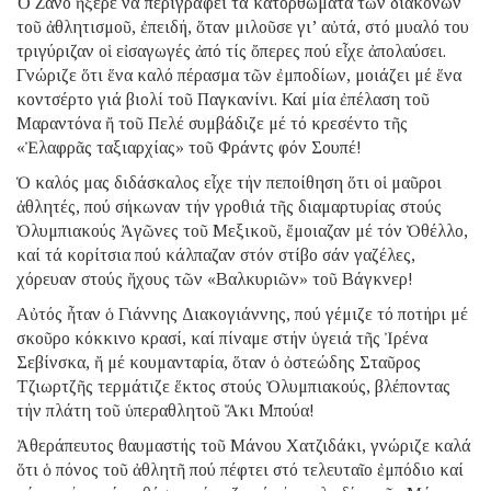
Ὁ Ζανό ἤξερε νά περιγράφει τά κατορθώματα τῶν διακόνων
τοῦ ἀθλητισμοῦ, ἐπειδή, ὅταν μιλοῦσε γι’ αὐτά, στό μυαλό του
τριγύριζαν οἱ εἰσαγωγές ἀπό τίς ὄπερες πού εἶχε ἀπολαύσει.
Γνώριζε ὅτι ἕνα καλό πέρασμα τῶν ἐμποδίων, μοιάζει μέ ἕνα
κοντσέρτο γιά βιολί τοῦ Παγκανίνι. Καί μία ἐπέλαση τοῦ
Μαραντόνα ἤ τοῦ Πελέ συμβάδιζε μέ τό κρεσέντο τῆς
«Ἐλαφρᾶς ταξιαρχίας» τοῦ Φράντς φόν Σουπέ!
Ὁ καλός μας διδάσκαλος εἶχε τήν πεποίθηση ὅτι οἱ μαῦροι
ἀθλητές, πού σήκωναν τήν γροθιά τῆς διαμαρτυρίας στούς
Ὀλυμπιακούς Ἀγῶνες τοῦ Μεξικοῦ, ἔμοιαζαν μέ τόν Ὀθέλλο,
καί τά κορίτσια πού κάλπαζαν στόν στίβο σάν γαζέλες,
χόρευαν στούς ἤχους τῶν «Βαλκυριῶν» τοῦ Βάγκνερ!
Αὐτός ἦταν ὁ Γιάννης Διακογιάννης, πού γέμιζε τό ποτήρι μέ
σκοῦρο κόκκινο κρασί, καί πίναμε στήν ὑγειά τῆς Ἰρένα
Σεβίνσκα, ἤ μέ κουμανταρία, ὅταν ὁ ὀστεώδης Σταῦρος
Τζιωρτζῆς τερμάτιζε ἕκτος στούς Ὀλυμπιακούς, βλέποντας
τήν πλάτη τοῦ ὑπεραθλητοῦ Ἄκι Μπούα!
Ἀθεράπευτος θαυμαστής τοῦ Μάνου Χατζιδάκι, γνώριζε καλά
ὅτι ὁ πόνος τοῦ ἀθλητῆ πού πέφτει στό τελευταῖο ἐμπόδιο καί