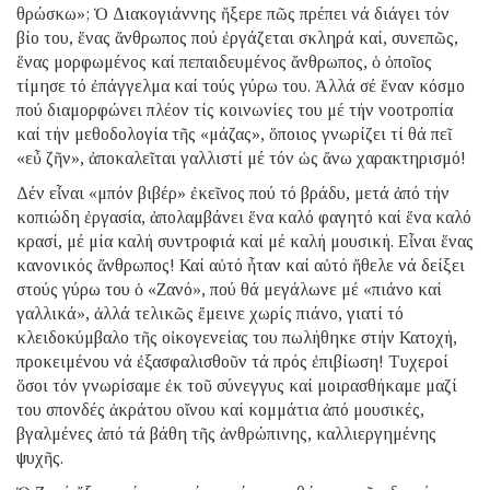
θρώσκω»; Ὁ Διακογιάννης ἤξερε πῶς πρέπει νά διάγει τόν
βίο του, ἕνας ἄνθρωπος πού ἐργάζεται σκληρά καί, συνεπῶς,
ἕνας μορφωμένος καί πεπαιδευμένος ἄνθρωπος, ὁ ὁποῖος
τίμησε τό ἐπάγγελμα καί τούς γύρω του. Ἀλλά σέ ἕναν κόσμο
πού διαμορφώνει πλέον τίς κοινωνίες του μέ τήν νοοτροπία
καί τήν μεθοδολογία τῆς «μάζας», ὅποιος γνωρίζει τί θά πεῖ
«εὖ ζῆν», ἀποκαλεῖται γαλλιστί μέ τόν ὡς ἄνω χαρακτηρισμό!
Δέν εἶναι «μπόν βιβέρ» ἐκεῖνος πού τό βράδυ, μετά ἀπό τήν
κοπιώδη ἐργασία, ἀπολαμβάνει ἕνα καλό φαγητό καί ἕνα καλό
κρασί, μέ μία καλή συντροφιά καί μέ καλή μουσική. Εἶναι ἕνας
κανονικός ἄνθρωπος! Καί αὐτό ἦταν καί αὐτό ἤθελε νά δείξει
στούς γύρω του ὁ «Ζανό», πού θά μεγάλωνε μέ «πιάνο καί
γαλλικά», ἀλλά τελικῶς ἔμεινε χωρίς πιάνο, γιατί τό
κλειδοκύμβαλο τῆς οἰκογενείας του πωλήθηκε στήν Κατοχή,
προκειμένου νά ἐξασφαλισθοῦν τά πρός ἐπιβίωση! Τυχεροί
ὅσοι τόν γνωρίσαμε ἐκ τοῦ σύνεγγυς καί μοιρασθήκαμε μαζί
του σπονδές ἀκράτου οἴνου καί κομμάτια ἀπό μουσικές,
βγαλμένες ἀπό τά βάθη τῆς ἀνθρώπινης, καλλιεργημένης
ψυχῆς.