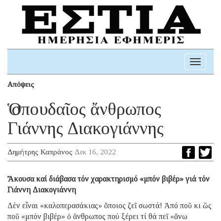
Toggle
navigati
Απόψεις
Ὁ σπουδαῖος ἄνθρωπος
Γιάννης Διακογιάννης
Δημήτρης Καπράνος
Δεκ 16, 2022
Ἄκουσα καί διάβασα τόν χαρακτηρισμό «μπόν βιβέρ» γιά τόν
Γιάννη Διακογιάννη
Δέν εἶναι «καλοπερασάκιας» ὅποιος ζεῖ σωστά! Ἀπό ποῦ κι ὥς
ποῦ «μπόν βιβέρ» ὁ ἄνθρωπος πού ξέρει τί θά πεῖ «ἄνω