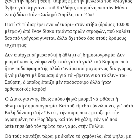
χάνει τήν πρώτη θέση, ταίριαζε μέ τήν μελωδία τοῦ «Μάγκας
βγῆκε γιά σεργιάνι» τοῦ Καλδάρα, παιγμένη ἀπό τόν Μάνο
Χατζιδάκι στόν «Σκληρό Ἀπρίλη τοῦ ’45»!
Γιατί σέ τί διαφέρει ἕνα «δεκάρι» στόν στίβο (δρόμος 10.000
μέτρων) ἀπό ἕναν δίσκο τριάντα τριῶν στροφῶν, πού κυλάει
ὅσο πιό γρήγορα γίνεται, ἀλλά ὄχι τόσο ὅσο στούς δρόμους
ταχύτητας;
Δέν ὑπάρχει σήμερα αὐτή ἡ ἀθλητική δημοσιογραφία. Δέν
μπορεῖ κανείς νά φωνάξει πιά γιά τό γκόλ τοῦ Καμάρα, πού
ἦταν ποδοσφαιριστής ἀλλά συνάμα καί μαχόμενος δικηγόρος,
ἤ νά μιλήσει μέ θαυμασμό γιά τά «βρεταννικά τάκλιν» τοῦ
Σούρπη, ὁ ὁποῖος ἔπαιζε μέν ποδόσφαιρο ἀλλά ἦταν
ὀρθοπεδικός ἰατρός!
Ὁ Διακογιάννης ἔδειξε πόσο ψηλά μπορεῖ νά φθάσει ἡ
ἀθλητική δημοσιογραφία. Καί τοῦ εἴμεθα εὐγνώμονες γι’ αὐτό.
Καλή δύναμη στήν Ὀντέτ, τήν κόρη πού ἔφτιαξε μέ τήν
ἀγαπημένη του Βαρβάρα, καί τόν Μιχάλη, τόν γιό πού
ἀπέκτησε ἀπό τόν πρῶτο του γάμο, στήν Γαλλία.
Θά τούς κοιτάζει τώρα, μέ ἐκεῖνο τό χαμόγελο, ἀπό ψηλά, μέ