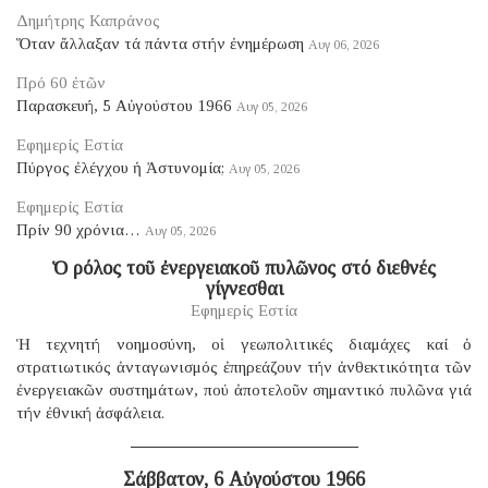
Δημήτρης Καπράνος
Ὅταν ἄλλαξαν τά πάντα στήν ἐνημέρωση
Αυγ 06, 2026
Πρό 60 ἐτῶν
Παρασκευή, 5 Αὐγούστου 1966
Αυγ 05, 2026
Εφημερίς Εστία
Πύργος ἐλέγχου ἡ Ἀστυνομία;
Αυγ 05, 2026
Εφημερίς Εστία
Πρίν 90 χρόνια…
Αυγ 05, 2026
Ὁ ρόλος τοῦ ἐνεργειακοῦ πυλῶνος στό διεθνές
γίγνεσθαι
Εφημερίς Εστία
Ἡ τεχνητή νοημοσύνη, οἱ γεωπολιτικές διαμάχες καί ὁ
στρατιωτικός ἀνταγωνισμός ἐπηρεάζουν τήν ἀνθεκτικότητα τῶν
ἐνεργειακῶν συστημάτων, πού ἀποτελοῦν σημαντικό πυλῶνα γιά
τήν ἐθνική ἀσφάλεια.
Σάββατον, 6 Αὐγούστου 1966