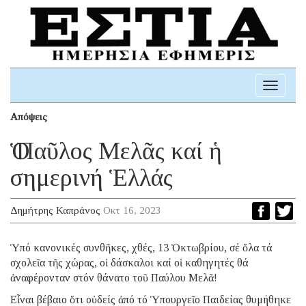
Toggle
navigati
Απόψεις
Ὁ Παῦλος Μελᾶς καί ἡ
σημερινή Ἑλλάς
Δημήτρης Καπράνος
Οκτ 16, 2023
Ὑπό κανονικές συνθῆκες, χθές, 13 Ὀκτωβρίου, σέ ὅλα τά
σχολεῖα τῆς χώρας, οἱ δάσκαλοι καί οἱ καθηγητές θά
ἀναφέρονταν στόν θάνατο τοῦ Παύλου Μελᾶ!
Εἶναι βέβαιο ὅτι οὐδείς ἀπό τό Ὑπουργεῖο Παιδείας θυμήθηκε