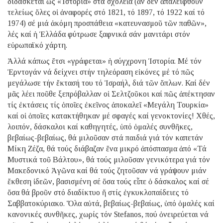
διδάσκεται ὡς «Ἱστορία» στά σχολεῖα (ἄν δέν ἀπαλειφθοῦν
τελείως ὅλες οἱ ἀναφορές στό 1821, τό 1897, τό 1922 καί τό
1974) σέ μιά ἀκόμη προσπάθεια «κατευνασμοῦ τῶν παθῶν»,
λές καί ἡ Ἑλλάδα φύτρωσε ξαφνικά σάν μανιτάρι στόν
εὐρωπαϊκό χάρτη.
Ἀλλά κάπως ἔτσι «γράφεται» ἡ σύγχρονη Ἱστορία. Μέ τόν
Ἐρντογάν νά δείχνει στήν τηλεόραση εἰκόνες μέ τό πῶς
μεγάλωσε τήν ἔκτασή του τό Ἰσραήλ, διά τῶν ὅπλων. Καί δέν
μᾶς λέει ποῦθε ξεπρόβαλλαν οἱ Σελτζοῦκοι καί πῶς ἀπέκτησαν
τίς ἐκτάσεις τίς ὁποῖες ἐκεῖνος ἀποκαλεῖ «Μεγάλη Τουρκία»
καί οἱ ὁποῖες κατακτήθηκαν μέ σφαγές καί γενοκτονίες! Χθές,
λοιπόν, δάσκαλοι καί καθηγητές, ὑπό ὁμαλές συνθῆκες,
βεβαίως-βεβαίως, θά μιλοῦσαν στά παιδιά γιά τόν καπετάν
Μίκη Ζέζα, θά τούς διάβαζαν ἕνα μικρό ἀπόσπασμα ἀπό «Τά
Μυστικά τοῦ Βάλτου», θά τούς μιλοῦσαν γενικότερα γιά τόν
Μακεδονικό Ἀγῶνα καί θά τούς ζητοῦσαν νά γράψουν μιάν
ἔκθεση ἰδεῶν, βασισμένη σέ ὅσα τούς εἶπε ὁ δάσκαλος καί σέ
ὅσα θά βροῦν στό διαδίκτυο ἤ στίς ἐγκυκλοπαίδειες τό
Σαββατοκύριακο. Ὅλα αὐτά, βεβαίως-βεβαίως, ὑπό ὁμαλές καί
κανονικές συνθῆκες, χωρίς τόν Stefanos, πού ὀνειρεύεται νά