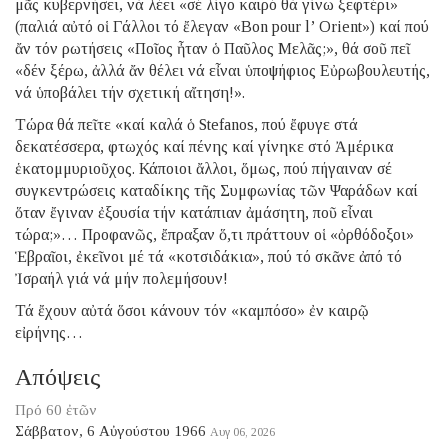
μᾶς κυβερνήσει, νά λέει «σέ λίγο καιρό θά γίνω ξεφτέρι»
(παλιά αὐτό οἱ Γάλλοι τό ἔλεγαν «Bon pour l’ Orient») καί πού
ἄν τόν ρωτήσεις «Ποῖος ἦταν ὁ Παῦλος Μελᾶς;», θά σοῦ πεῖ
«δέν ξέρω, ἀλλά ἄν θέλει νά εἶναι ὑποψήφιος Εὐρωβουλευτής,
νά ὑποβάλει τήν σχετική αἴτηση!».
Τώρα θά πεῖτε «καί καλά ὁ Stefanos, πού ἔφυγε στά
δεκατέσσερα, φτωχός καί πένης καί γίνηκε στό Ἀμέρικα
ἑκατομμυριοῦχος. Κάποιοι ἄλλοι, ὅμως, πού πήγαιναν σέ
συγκεντρώσεις καταδίκης τῆς Συμφωνίας τῶν Ψαράδων καί
ὅταν ἔγιναν ἐξουσία τήν κατάπιαν ἀμάσητη, ποῦ εἶναι
τώρα;»… Προφανῶς, ἔπραξαν ὅ,τι πράττουν οἱ «ὀρθόδοξοι»
Ἑβραῖοι, ἐκεῖνοι μέ τά «κοτσιδάκια», πού τό σκᾶνε ἀπό τό
Ἰσραήλ γιά νά μήν πολεμήσουν!
Τά ἔχουν αὐτά ὅσοι κάνουν τόν «καμπόσο» ἐν καιρῷ
εἰρήνης…
Απόψεις
Πρό 60 ἐτῶν
Σάββατον, 6 Αὐγούστου 1966
Αυγ 06, 2026