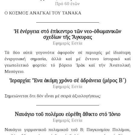
Πρό 60 ἐτῶν
Ο ΚΟΣΜΟΣ ΑΝΑΓΚΑΙ ΤΟΥ ΤΑΝΑΚΑ
Ἡ ἐνέργεια στό ἐπίκεντρο τῶν νεο-ὀθωμανικῶν
σχεδίων τῆς Ἄγκυρας
Εφημερίς Εστία
Τά δύο αὐτά γεγονότα ἀφοροῦν σέ περιοχές μέ ἰδιαίτερη
ἐνεργειακή σημασία, ἀλλά καί μέ ἔντονο ἱστορικό καί
γεωπολιτικό φορτίο: τό βόρειο Ἰράκ καί τήν Ἀνατολική
Μεσόγειο.
Ἱεραρχία: Ἕνα ἀκόμη χρόνο σέ ἀδράνεια (μέρος B΄)
Εφημερίς Εστία
Σημειώνεται ὅτι δέν εἶναι μέ σειρά ἀξιολογήσεως:
Ναυάγιο τοῦ πολέμου εὑρέθη ἄθικτο στό Ἰόνιο
Εφημερίς Εστία
Ναυάγιο γερμανικοῦ πολεμικοῦ τοῦ B; Παγκοσμίου Πολέμου,