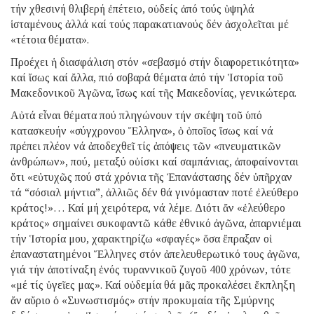
τήν χθεσινή θλιβερή ἐπέτειο, οὐδείς ἀπό τούς ὑψηλά
ἱσταμένους ἀλλά καί τούς παρακατιανούς δέν ἀσχολεῖται μέ
«τέτοια θέματα».
Προέχει ἡ διασφάλιση στόν «σεβασμό στήν διαφορετικότητα»
καί ἴσως καί ἄλλα, πιό σοβαρά θέματα ἀπό τήν Ἱστορία τοῦ
Μακεδονικοῦ Ἀγῶνα, ἴσως καί τῆς Μακεδονίας, γενικώτερα.
Αὐτά εἶναι θέματα πού πληγώνουν τήν σκέψη τοῦ ὑπό
κατασκευήν «σύγχρονου Ἕλληνα», ὁ ὁποῖος ἴσως καί νά
πρέπει πλέον νά ἀποδεχθεῖ τίς ἀπόψεις τῶν «πνευματικῶν
ἀνθρώπων», πού, μεταξύ οὐίσκι καί σαμπάνιας, ἀποφαίνονται
ὅτι «εὐτυχῶς πού στά χρόνια τῆς Ἐπανάστασης δέν ὑπῆρχαν
τά “σόσιαλ μήντια”, ἀλλιῶς δέν θά γινόμασταν ποτέ ἐλεύθερο
κράτος!»… Καί μή χειρότερα, νά λέμε. Διότι ἄν «ἐλεύθερο
κράτος» σημαίνει συκοφαντῶ κάθε ἐθνικό ἀγῶνα, ἀπαρνιέμαι
τήν Ἱστορία μου, χαρακτηρίζω «σφαγές» ὅσα ἔπραξαν οἱ
ἐπαναστατημένοι Ἕλληνες στόν ἀπελευθερωτικό τους ἀγῶνα,
γιά τήν ἀποτίναξη ἑνός τυραννικοῦ ζυγοῦ 400 χρόνων, τότε
«μέ τίς ὑγεῖες μας». Καί οὐδεμία θά μᾶς προκαλέσει ἔκπληξη
ἄν αὔριο ὁ «Συνωστισμός» στήν προκυμαία τῆς Σμύρνης