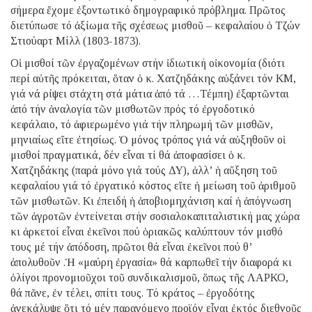
σήμερα ἔχομε ἐξοντωτικό δημογραφικό πρόβλημα. Πρῶτος
διετύπωσε τό ἀξίωμα τῆς σχέσεως μισθοῦ – κεφαλαίου ὁ Τζών
Στιούαρτ Μίλλ (1803-1873).
Οἱ μισθοί τῶν ἐργαζομένων στήν ἰδιωτική οἰκονομία (διότι
περί αὐτῆς πρόκειται, ὅταν ὁ κ. Χατζηδάκης αὐξάνει τόν ΚΜ,
γιά νά ρίψει στάχτη στά μάτια ἀπό τά …Τέμπη) ἐξαρτῶνται
ἀπό τήν ἀναλογία τῶν μισθωτῶν πρός τό ἐργοδοτικό
κεφάλαιο, τό ἀφιερωμένο γιά τήν πληρωμή τῶν μισθῶν,
μηνιαίως εἴτε ἐτησίως. Ὁ μόνος τρόπος γιά νά αὐξηθοῦν οἱ
μισθοί πραγματικά, δέν εἶναι τί θά ἀποφασίσει ὁ κ.
Χατζηδάκης (παρά μόνο γιά τούς ΔΥ), ἀλλ’ ἡ αὔξηση τοῦ
κεφαλαίου γιά τό ἐργατικό κόστος εἴτε ἡ μείωση τοῦ ἀριθμοῦ
τῶν μισθωτῶν. Κι ἐπειδή ἡ ἀποβιομηχάνιση καί ἡ ἀπόγνωση
τῶν ἀγροτῶν ἐντείνεται στήν σοσιαλοκαπιταλιστική μας χώρα
κι ἀρκετοί εἶναι ἐκεῖνοι πού ὁριακῶς καλύπτουν τόν μισθό
τους μέ τήν ἀπόδοση, πρῶτοι θά εἶναι ἐκεῖνοι πού θ’
ἀπολυθοῦν .Ἡ «μαύρη ἐργασία» θά καρπωθεῖ τήν διαφορά κι
ὀλίγοι προνομιοῦχοι τοῦ συνδικαλισμοῦ, ὅπως τῆς ΛΑΡΚΟ,
θά πᾶνε, ἐν τέλει, σπίτι τους. Τό κράτος – ἐργοδότης
ἀνεκάλυψε ὅτι τό μέν παραγόμενο προϊόν εἶναι ἐκτός διεθνοῦς