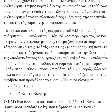
τό ὁποῖον ἔχουν ἐξαπολύσει τά ποικιλώνυμα καρτέλ καί ἡ
κυβέρνηση: Τά μέν καρτέλ διά τῆς συνεννοήσεως μεταξύ τῶν
ἐπιχειρήσεων μέ ἑνιαῖες τιμές τῶν πωλουμένων ἀγαθῶν, ἡ δέ
κυβέρνηση μέ τόν τριπλασιασμό τῆς ἐνέργειας, τήν τελευταία
τετραετία τῆς «πράσινης… παραοικονομίας»!
Τό τελικό ἀποτέλεσμα τῆς αὐξήσεως τοῦ ΚΜ θά εἶναι ἡ
αὔξηση τῶν… ἀπολύσεων. Ἤδη, τά «σοῦπερ-μάρκετ», ἄν καί
πληρώνουν χαμηλούς μισθούς, ἑτοιμάζονται νά περιορίσουν
τό προσωπικό τους. Μέ τίς «τριετίες» (ἄλλη ἑλληνική πατέντα
δεσμεύσεως τοῦ ἐργοδοτικοῦ δικαιώματος διά τήν βελτίωση
τῆς ἀποδοτικότητος τῶν ἐργαζομένων) καί μέ τά 13 ἐπιδόματα
πού συνοδεύουν τά «μισθά», ὁ λεγόμενος κατ’ εὐφημισμόν
«ἐλάχιστος μισθός» μπορεῖ νά φθάσει τά 1.250 εὐρώ, ἀλλά καί
πάλι δέν ἐπαρκεῖ γιά μία στοιχειωδῶς εὐπρεπῆ ζωή μέσα στήν
ἀκρίβεια πού προκάλεσε τό εὐρώ. Ἀλλ’ αὐτό εἶναι μία
πονεμένη ἱστορία.
Tοῦ Κώστα Κόλμερ
Ὁ ΚΜ εἶναι ἄλλη μία αὐτ-απάτη πού μᾶς ἦλθε ἐξ Ἑσπερίας
(Fair Labor Standards Akt), πού ψήφισε τό Ἀμερικανικό