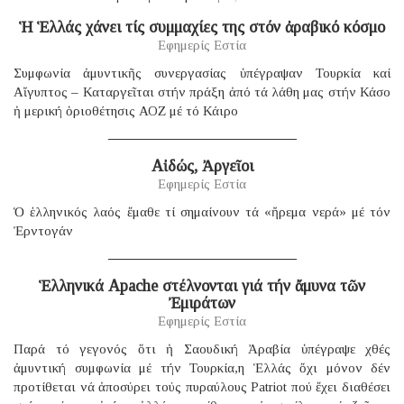
Ἡ Ἑλλάς χάνει τίς συμμαχίες της στόν ἀραβικό κόσμο
Εφημερίς Εστία
Συμφωνία ἀμυντικῆς συνεργασίας ὑπέγραψαν Τουρκία καί
Αἴγυπτος – Καταργεῖται στήν πράξη ἀπό τά λάθη μας στήν Κάσο
ἡ μερική ὁριοθέτησις ΑΟΖ μέ τό Κάιρο
Αἰδώς, Ἀργεῖοι
Εφημερίς Εστία
Ὁ ἑλληνικός λαός ἔμαθε τί σημαίνουν τά «ἤρεμα νερά» μέ τόν
Ἐρντογάν
Ἑλληνικά Apache στέλνονται γιά τήν ἄμυνα τῶν
Ἐμιράτων
Εφημερίς Εστία
Παρά τό γεγονός ὅτι ἡ Σαουδική Ἀραβία ὑπέγραψε χθές
ἀμυντική συμφωνία μέ τήν Τουρκία,η Ἑλλάς ὄχι μόνον δέν
προτίθεται νά ἀποσύρει τούς πυραύλους Patriot πού ἔχει διαθέσει