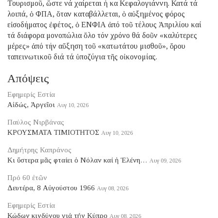
Τουρισμοῦ, ὥστε νά χαίρεται ἡ κα Κεφαλογιάννη. Κατά τά
λοιπά, ὁ ΦΠΑ, ὅταν καταβάλλεται, ὁ αὐξημένος φόρος
εἰσοδήματος ἐφέτος, ὁ ΕΝΦΙΑ ἀπό τοῦ τέλους Ἀπριλίου καί
τά διάφορα μονοπώλια ὅλο τόν χρόνο θά δοῦν «καλύτερες
μέρες» ἀπό τήν αὔξηση τοῦ «κατωτάτου μισθοῦ», ὅρου
ταπεινωτικοῦ διά τά ὑποζύγια τῆς οἰκονομίας.
Απόψεις
Εφημερίς Εστία
Αἰδώς, Ἀργεῖοι
Αυγ 10, 2026
Παύλος Νιρβάνας
ΚΡΟΥΣΜΑΤΑ ΤΙΜΙΟΤΗΤΟΣ
Αυγ 10, 2026
Δημήτρης Καπράνος
Κι ὕστερα μᾶς φταίει ὁ Νόλαν καί ἡ Ἑλένη…
Αυγ 09, 2026
Πρό 60 ἐτῶν
Δευτέρα, 8 Αὐγούστου 1966
Αυγ 08, 2026
Εφημερίς Εστία
Κώδων κινδύνου γιά τήν Κύπρο
Αυγ 08, 2026