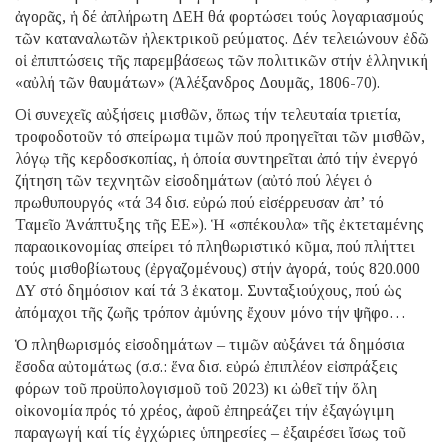
ἀγορᾶς, ἡ δέ ἀπλήρωτη ΔΕΗ θά φορτώσει τούς λογαριασμούς
τῶν καταναλωτῶν ἠλεκτρικοῦ ρεύματος. Δέν τελειώνουν ἐδῶ
οἱ ἐπιπτώσεις τῆς παρεμβάσεως τῶν πολιτικῶν στήν ἑλληνική
«αὐλή τῶν θαυμάτων» (Ἀλέξανδρος Δουμᾶς, 1806-70).
Οἱ συνεχεῖς αὐξήσεις μισθῶν, ὅπως τήν τελευταία τριετία,
τροφοδοτοῦν τό σπείρωμα τιμῶν πού προηγεῖται τῶν μισθῶν,
λόγῳ τῆς κερδοσκοπίας, ἡ ὁποία συντηρεῖται ἀπό τήν ἐνεργό
ζήτηση τῶν τεχνητῶν εἰσοδημάτων (αὐτό πού λέγει ὁ
πρωθυπουργός «τά 34 δισ. εὐρώ πού εἰσέρρευσαν ἀπ’ τό
Ταμεῖο Ἀνάπτυξης τῆς ΕΕ»). Ἡ «σπέκουλα» τῆς ἐκτεταμένης
παραοικονομίας σπείρει τό πληθωριστικό κῦμα, πού πλήττει
τούς μισθοβίωτους (ἐργαζομένους) στήν ἀγορά, τούς 820.000
ΔΥ στό δημόσιον καί τά 3 ἑκατομ. Συνταξιούχους, πού ὡς
ἀπόμαχοι τῆς ζωῆς τρόπον ἀμύνης ἔχουν μόνο τήν ψῆφο…
Ὁ πληθωρισμός εἰσοδημάτων – τιμῶν αὐξάνει τά δημόσια
ἔσοδα αὐτομάτως (σ.σ.: ἕνα δισ. εὐρώ ἐπιπλέον εἰσπράξεις
φόρων τοῦ προϋπολογισμοῦ τοῦ 2023) κι ὠθεῖ τήν ὅλη
οἰκονομία πρός τό χρέος, ἀφοῦ ἐπηρεάζει τήν ἐξαγώγιμη
παραγωγή καί τίς ἐγχώριες ὑπηρεσίες – ἐξαιρέσει ἴσως τοῦ