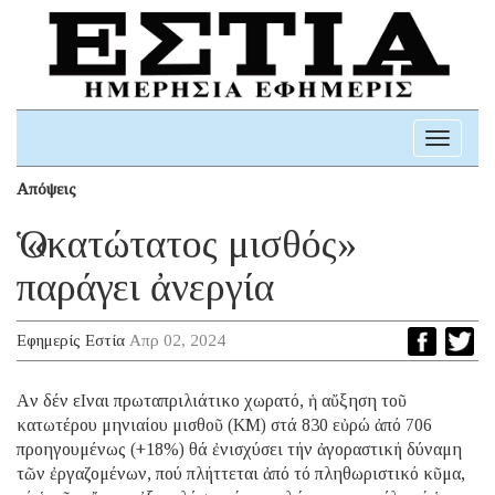
Toggle
navigati
Απόψεις
Ὁ «κατώτατος μισθός»
παράγει ἀνεργία
Εφημερίς Εστία
Απρ 02, 2024
Aν δέν εIναι πρωταπριλιάτικο χωρατό, ἡ αὔξηση τοῦ
κατωτέρου μηνιαίου μισθοῦ (ΚΜ) στά 830 εὐρώ ἀπό 706
προηγουμένως (+18%) θά ἐνισχύσει τήν ἀγοραστική δύναμη
τῶν ἐργαζομένων, πού πλήττεται ἀπό τό πληθωριστικό κῦμα,