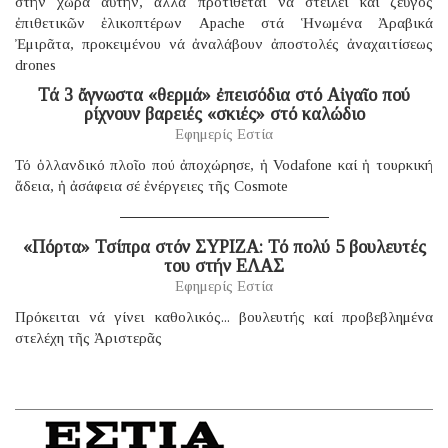
στήν χώρα αὐτήν, ἀλλά προτίθεται νά στείλει καί ζεῦγος
ἐπιθετικῶν ἑλικοπτέρων Apache στά Ἡνωμένα Ἀραβικά
Ἐμιρᾶτα, προκειμένου νά ἀναλάβουν ἀποστολές ἀναχαιτίσεως
drones
Τά 3 ἄγνωστα «θερμά» ἐπεισόδια στό Αἰγαῖο πού
ρίχνουν βαρειές «σκιές» στό καλώδιο
Εφημερίς Εστία
Τό ὁλλανδικό πλοῖο πού ἀποχώρησε, ἡ Vodafone καί ἡ τουρκική
ἄδεια, ἡ ἀσάφεια σέ ἐνέργειες τῆς Cosmote
«Πόρτα» Τσίπρα στόν ΣΥΡΙΖΑ: Τό πολύ 5 βουλευτές
του στήν ΕΛΑΣ
Εφημερίς Εστία
Πρόκειται νά γίνει καθολικός... βουλευτής καί προβεβλημένα
στελέχη τῆς Ἀριστερᾶς