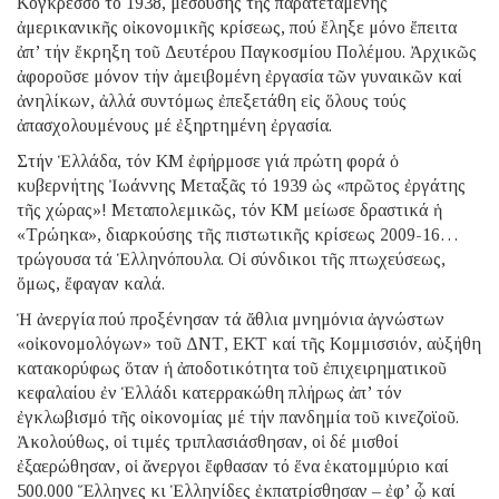
Κογκρέσσο τό 1938, μεσούσης τῆς παρατεταμένης
ἀμερικανικῆς οἰκονομικῆς κρίσεως, πού ἔληξε μόνο ἔπειτα
ἀπ’ τήν ἔκρηξη τοῦ Δευτέρου Παγκοσμίου Πολέμου. Ἀρχικῶς
ἀφοροῦσε μόνον τήν ἀμειβομένη ἐργασία τῶν γυναικῶν καί
ἀνηλίκων, ἀλλά συντόμως ἐπεξετάθη εἰς ὅλους τούς
ἀπασχολουμένους μέ ἐξηρτημένη ἐργασία.
Στήν Ἑλλάδα, τόν ΚΜ ἐφήρμοσε γιά πρώτη φορά ὁ
κυβερνήτης Ἰωάννης Μεταξᾶς τό 1939 ὡς «πρῶτος ἐργάτης
τῆς χώρας»! Μεταπολεμικῶς, τόν ΚΜ μείωσε δραστικά ἡ
«Τρώηκα», διαρκούσης τῆς πιστωτικῆς κρίσεως 2009-16…
τρώγουσα τά Ἑλληνόπουλα. Οἱ σύνδικοι τῆς πτωχεύσεως,
ὅμως, ἔφαγαν καλά.
Ἡ ἀνεργία πού προξένησαν τά ἄθλια μνημόνια ἀγνώστων
«οἰκονομολόγων» τοῦ ΔΝΤ, ΕΚΤ καί τῆς Κομμισσιόν, αὐξήθη
κατακορύφως ὅταν ἡ ἀποδοτικότητα τοῦ ἐπιχειρηματικοῦ
κεφαλαίου ἐν Ἑλλάδι κατερρακώθη πλήρως ἀπ’ τόν
ἐγκλωβισμό τῆς οἰκονομίας μέ τήν πανδημία τοῦ κινεζοϊοῦ.
Ἀκολούθως, οἱ τιμές τριπλασιάσθησαν, οἱ δέ μισθοί
ἐξαερώθησαν, οἱ ἄνεργοι ἔφθασαν τό ἕνα ἑκατομμύριο καί
500.000 Ἕλληνες κι Ἑλληνίδες ἐκπατρίσθησαν – ἐφ’ ᾧ καί