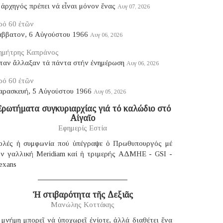
ἀρχηγός πρέπει νά εἶναι μόνον ἕνας
Αυγ 07, 2026
ρό 60 ἐτῶν
άββατον, 6 Αὐγούστου 1966
Αυγ 06, 2026
ημήτρης Καπράνος
ταν ἄλλαξαν τά πάντα στήν ἐνημέρωση
Αυγ 06, 2026
ρό 60 ἐτῶν
αρασκευή, 5 Αὐγούστου 1966
Αυγ 05, 2026
ρωτήματα συγκυριαρχίας γιά τό καλώδιο στό
Αἰγαῖο
Εφημερίς Εστία
ολές ἡ συμφωνία πού ὑπέγραψε ὁ Πρωθυπουργός μέ
ήν γαλλική Μeridiam καί ἡ τριμερής ΑΔΜΗΕ - GSI -
exans
Ἡ στιβαρότητα τῆς Δεξιᾶς
Μανώλης Κοττάκης
μνήμη μπορεῖ νά ὑποχωρεῖ ἐνίοτε, ἀλλά διαθέτει ἕνα