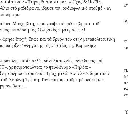
νωστοί τίτλοι: «Πτήση & Διάστημα», «Ἦχος & Hi-Fi»,
χα
πώλιο στό ραδιόφωνο, ἵδρυσε τόν ραδιοφωνικό σταθμό «Ἐν
αί σήμερα.
Ἀ
 Ἰάσονα Μοσχοβίτη, περιέγραψε τά πρῶτα βήματα τοῦ
ὐθείας μετάδοση τῆς ἑλληνικῆς τηλεοράσεως!
 ἄφησε ἐποχή, ὅπως καί τά ἄρθρα του στήν μεταπολιτευτική
Ὁ
ια, ὑπῆρξε συνεργάτης τῆς «Ἑστίας τῆς Κυριακῆς»
τ
Ἀκρόπολις» καί πολλές σέ δεξιοτεχνίες, ἀναβάσεις καί
TT», χρησιμοποιῶντας τό ψευδώνυμο «Πηλέας».
Π
ε μέ περισσότερα ἀπό 23 μαχητικά. Διετέλεσε δημοτικός
Μ
τοῦ Ἀντώνη Τρίτση. Τόν ἀποχαιρετοῦμε μέ ἀγάπη καί
π
 λησμονοῦνται…
κ
ἑπ
Ὁ