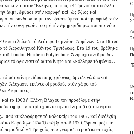
Ὁ 
πολύ κοντά στόν Ἕλληνα, μέ τούς «4 Τροχούς» του ἀλλά
τήν ἀκμή, ἔφθασε στήν κορυφή καί -ὡς ἄξιος καί
Π
ορά, σέ συνδυασμό μέ τόν -ἀπαιτούμενο καί προσφιλῆ στήν
Σ
α τήν συνεργασία του μέ τήν ἐφημερίδα μας καί πιστεύω
Δ
Ὅ
9 καί τελείωσε τό Δεύτερο Γυμνάσιο Ἀρρένων. Στά 18 του
πό τό Ἀεραθλητικό Κέντρο Τριπόλεως. Στά 19 του, βρέθηκε
Π
οῦ London Northern Polytechnic. Ἀνήσυχο πνεῦμα, δέν
Π
ώρισε τό ἀγωνιστικό αὐτοκίνητο καί «κόλλησε τό ψώνιο»,
Ἐ
 τά αὐτοκίνητα ἰδιωτικῆς χρήσεως, ἄρχιζε νά ἀποκτᾶ
ῶν. Ἀξέχαστε ἐκεῖνες οἱ βραδυές στόν χῶρο τοῦ
Θ
λλυ Ἀκρόπολις».
τ
N
» καί τό 1963 ἡ Ἑλένη Βλάχου τόν προσέλαβε στήν
 διετήρησε γιά τρία χρόνια τήν στήλη τοῦ αὐτοκινήτου.
, πού κυκλοφόρησε τό καλοκαίρι τοῦ 1967, καί διεδέχθη
ιάκο Κορόβηλα. Τόν Ὀκτώβριο τοῦ 1970, ἵδρυσε μαζί μέ
τό περιοδικό «4 Τροχοί», πού γνώρισε τεράστια ἐπιτυχία,
H 