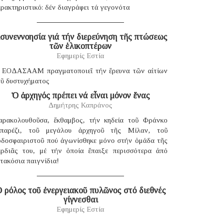
ρακτηριστικό: δέν διαγράφει τά γεγονότα
συνεννοησία γιά τήν διερεύνηση τῆς πτώσεως
τῶν ἑλικοπτέρων
Εφημερίς Εστία
 ΕΟΔΑΣΑΑΜ πραγματοποιεῖ τήν ἔρευνα τῶν αἰτίων
οῦ δυστυχήματος
Ὁ ἀρχηγός πρέπει νά εἶναι μόνον ἕνας
Δημήτρης Καπράνος
αρακολουθοῦσα, ἔκθαμβος, τήν κηδεία τοῦ Φράνκο
παρέζι, τοῦ μεγάλου ἀρχηγοῦ τῆς Μίλαν, τοῦ
οδοσφαιριστοῦ πού ἀγωνίσθηκε μόνο στήν ὁμάδα τῆς
αρδιᾶς του, μέ τήν ὁποία ἔπαιξε περισσότερα ἀπό
τακόσια παιγνίδια!
 ρόλος τοῦ ἐνεργειακοῦ πυλῶνος στό διεθνές
γίγνεσθαι
Εφημερίς Εστία