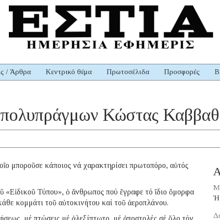
ις / Άρθρα
Κεντρικό θέμα
Πρωτοσέλιδα
Προσφορές
Β
αί πολυπράγμων Κώστας Καββαθ
οῖο μποροῦσε κάποιος νά χαρακτηρίσει πρωτοπόρο, αὐτός
Α
Μ
 «Εἰδικοῦ Τύπου», ὁ ἄνθρωπος πού ἔγραφε τό ἴδιο ὄμορφα
Ἡ
 κάθε κομμάτι τοῦ αὐτοκινήτου καί τοῦ ἀεροπλάνου.
Δ
ήσεως, μέ πτώσεις μέ ἀλεξίπτωτο, μέ ἀποστολές σέ ὅλο τόν