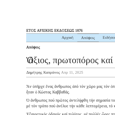
ΕΤΟΣ ΑΡΧΙΚΗΣ ΕΚΔΟΣΕΩΣ 1876
Αρχική
Ειδήσε
Απόψεις
Απόψεις
Ὁ ἄξιος, πρωτοπόρος κ
Δημήτρης Καπράνος
Απρ 11, 2025
Ἄν ὑπῆρχε ἕνας ἄνθρωπος ἀπό τόν χῶρο μας τόν ὁπ
ἦταν ὁ Κώστας Καββαθᾶς.
Ὁ ἄνθρωπος πού πρῶτος ἀντελήφθη τήν σημασία τοῦ
μέ τόν τρόπο πού ἀνέλυε τήν κάθε λεπτομέρεια, τό
Ἐξαιρετικός ὁδηγός καί πιλότος, μέ πολλές ὧρες πτ