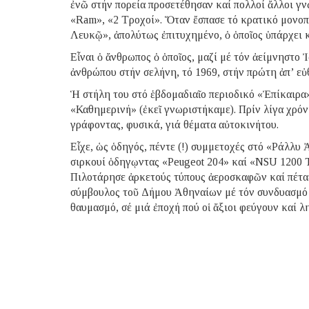
ἐνῶ στήν πορεία προσετέθησαν καί πολλοί ἄλλοι γ
«Ram», «2 Τροχοί». Ὅταν ἔσπασε τό κρατικό μονο
Λευκῷ», ἀπολύτως ἐπιτυχημένο, ὁ ὁποῖος ὑπάρχει κ
Εἶναι ὁ ἄνθρωπος ὁ ὁποῖος, μαζί μέ τόν ἀείμνηστο
ἀνθρώπου στήν σελήνη, τό 1969, στήν πρώτη ἀπ’ ε
Ἡ στήλη του στό ἑβδομαδιαῖο περιοδικό «Ἐπίκαιρα»
«Καθημερινή» (ἐκεῖ γνωριστήκαμε). Πρίν λίγα χρόν
γράφοντας, φυσικά, γιά θέματα αὐτοκινήτου.
Εἶχε, ὡς ὁδηγός, πέντε (!) συμμετοχές στό «Ράλλυ 
σιρκουί ὁδηγῳντας «Peugeot 204» καί «ΝSU 1200 
Πιλοτάρησε ἀρκετούς τύπους ἀεροσκαφῶν καί πέταξ
σύμβουλος τοῦ Δήμου Ἀθηναίων μέ τόν συνδυασμό 
θαυμασμό, σέ μιά ἐποχή πού οἱ ἄξιοι φεύγουν καί