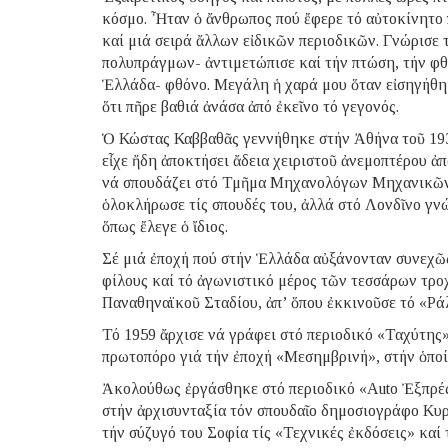
κόσμο. Ἦταν ὁ ἄνθρωπος πού ἔφερε τό αὐτοκίνητο 
καί μιά σειρά ἄλλων εἰδικῶν περιοδικῶν. Γνώρισε 
πολυπράγμων- ἀντιμετώπισε καί τήν πτώση, τήν φθ
Ἑλλάδα- φθόνο. Μεγάλη ἡ χαρά μου ὅταν εἰσηγήθηκ
ὅτι πῆρε βαθιά ἀνάσα ἀπό ἐκεῖνο τό γεγονός.
Ὁ Κώστας Καββαθᾶς γεννήθηκε στήν Ἀθήνα τοῦ 193
εἶχε ἤδη ἀποκτήσει ἄδεια χειριστοῦ ἀνεμοπτέρου ἀ
νά σπουδάζει στό Τμῆμα Μηχανολόγων Μηχανικῶν τ
ὁλοκλήρωσε τίς σπουδές του, ἀλλά στό Λονδῖνο γν
ὅπως ἔλεγε ὁ ἴδιος.
Σέ μιά ἐποχή πού στήν Ἑλλάδα αὐξάνονταν συνεχῶς
φίλους καί τό ἀγωνιστικό μέρος τῶν τεσσάρων τροχ
Παναθηναϊκοῦ Σταδίου, ἀπ’ ὅπου ἐκκινοῦσε τό «Ρά
Τό 1959 ἄρχισε νά γράφει στό περιοδικό «Ταχύτης
πρωτοπόρο γιά τήν ἐποχή «Μεσημβρινή», στήν ὁποία
Ἀκολούθως ἐργάσθηκε στό περιοδικό «Αuto Ἐξπρές»
στήν ἀρχισυνταξία τόν σπουδαῖο δημοσιογράφο Κυρ
τήν σύζυγό του Σοφία τίς «Τεχνικές ἐκδόσεις» καί 