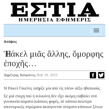
Toggle
navigati
Απόψεις
Ἡ Ράκελ μιᾶς ἄλλης, ὄμορφης
ἐποχῆς…
Δημήτρης Καπράνος
Φεβ 18, 2023
Ἡ Ράκελ Γουέλτς ὑπῆρξε μία ἀπό τίς πλέον σέξυ ἠθοποιούς.
Σέ μιά ἐποχή πού ἡ σιλικόνη δέν εἶχε ἀκόμη εἰσβάλει στά
γυναικεῖα σώματα (κάποιες φορές, σέ κάποια ἀνώτερα
οἰκονομικῶς στρώματα ἀκούγονταν ὀνόματα κάποιων ξένων