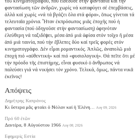
τοῦ κινηματογράφου, πού εἰσέδυσε στήν φαντασία καί τήν
φαντασίωση τῶν ἀνδρῶν, χωρίς νά καταφύγει σέ ἐπεμβάσεις,
ἀλλά καί χωρίς «νά τά βγάζει ὅλα στά φόρα», ὅπως γίνεται τά
τελευταῖα χρόνια. Ἦταν ἐκπρόσωπος μιᾶς ἐποχῆς πού ἡ
φαντασία (πού ὁδηγοῦσε στήν φαντασίωση) ἀφηνόταν
ἐλεύθερη νά ταξιδέψει, μέσα ἀπό μιά ἀφίσα στόν τοῖχο ἤ μέσα
ἀπό μιά ταινία, πού τήν ἔβλεπες δύο καί τρεῖς φορές στόν
κινηματογράφο. Δέν εἶμαι ρομαντικός. Ἁπλῶς, ἀναπολῶ μιά
ἐποχή πιό «αὐθεντική» καί πιό «φυσιολογική». Θά πεῖτε ὅτι μέ
τήν πρόοδο τῆς ἐπιστήμης, εἶναι φυσικό ὁ ἄνθρωπος νά
παλεύσει γιά νά νικήσει τόν χρόνο. Τελικά, ὅμως, πάντα νικᾶ
ἐκεῖνος!
Απόψεις
Δημήτρης Καπράνος
Κι ὕστερα μᾶς φταίει ὁ Νόλαν καί ἡ Ἑλένη…
Αυγ 09, 2026
Πρό 60 ἐτῶν
Δευτέρα, 8 Αὐγούστου 1966
Αυγ 08, 2026
Εφημερίς Εστία