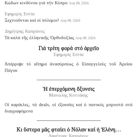
Κώδων κινδύνου γιά τήν Κύπρο
Αυγ 08, 2026
Εφημερίς Εστία
Ξεχνιοῦνται καί οἱ πόλεμοι!
Αυγ 08, 2026
Δημήτρης Καπράνος
Τά καλά τῆς ἑλληνικῆς Ὀρθοδοξίας
Αυγ 08, 2026
Γιά τρίτη φορά στό ἀρχεῖο
Εφημερίς Εστία
Ἀπέρριψε τό αἴτημα ἀνασύρσεως ὁ Εἰσαγγελεύς τοῦ Ἀρείου
Πάγου
Ἡ ἐπερχόμενη ὄξυνσις
Μανώλης Κοττάκης
Οἱ καρέκλες, τά deals, οἱ ἐξουσίες καί ὁ πανικός μπροστά στά
διαγραφόμενα
Κι ὕστερα μᾶς φταίει ὁ Νόλαν καί ἡ Ἑλένη…
Δημήτρης Καπράνος