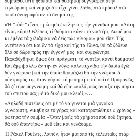
συμπαθέστατη ἠθοποιό καί θεατρική συγγραφέα στήν
τηλεόραση καί νόμιζα ὅτι εἶχε γίνει λάθος στό κρόουλ στό
ὁποῖο ἀναγραφόταν τό ὄνομά της.
«Ἡ “τάδε” εἶναι;» ρώτησα ἔκπληκτος τήν γυναῖκά μου. «Αὐτή
εἶναι, κύριε! Βλέπεις τί θαύματα κάνει τό νυστέρι; Δῶσέ μου
κι ἐμένα τά χιλιάρικα νά δεῖς πῶς γίνομαι» μοῦ εἶπε. Τῆς
ἀντέτεινα ὅτι καί ἄν τά εἶχα καί τῆς τά ἔδινα, θά τά ξόδευε
ὅλα σέ δῶρα πρός τήν ἐγγονή μας, καί συμφώνησε.
Παραδέχθηκα, ὅμως ὅτι, πράγματι, τό νυστέρι κάνει θαύματα!
Καί ἀμφιβάλλω ἄν τήν ἐν λόγῳ καλλιτέχνιδα τήν ὁποία ἐγώ
δέν γνώρισα (καί τήν ὁποία θαυμάζω) θά τήν γνώρισε ὁ
σύντροφός της ὅταν γύρισε τό μεσημέρι στό σπίτι! Προφανῶς,
θά ζήτησε συγγνώμη καί θά εἶπε «καλά, πῶς ἄνοιξα τήν πόρτα
τοῦ σπιτιοῦ σας μέ τό δικό μου κλειδί;»…
«Δηλαδή πιστεύεις ὅτι μέ τό νά γίνεται μιά γυναῖκα
ἀγνώριστη, νικήθηκε τό γῆρας καί κατατροπώθηκε ὁ χρόνος;»
ρώτησα τήν συμβία. «Ὅταν βρεῖς τά χρήματα πού σοῦ ζήτησα,
θά σοῦ ἀπαντήσω» μοῦ εἶπε καί γελάσαμε.
Ἡ Ράκελ Γουέλτς, λοιπόν, ἦταν μία ἀπό τίς τελευταῖες στάρ