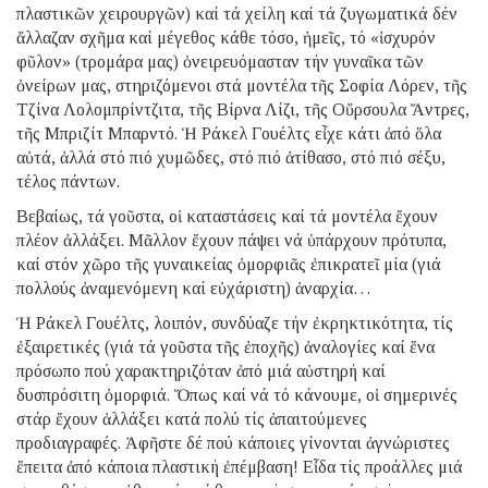
πλαστικῶν χειρουργῶν) καί τά χείλη καί τά ζυγωματικά δέν
ἄλλαζαν σχῆμα καί μέγεθος κάθε τόσο, ἡμεῖς, τό «ἰσχυρόν
φῦλον» (τρομάρα μας) ὀνειρευόμασταν τήν γυναῖκα τῶν
ὀνείρων μας, στηριζόμενοι στά μοντέλα τῆς Σοφία Λόρεν, τῆς
Τζίνα Λολομπρίντζιτα, τῆς Βίρνα Λίζι, τῆς Οὔρσουλα Ἄντρες,
τῆς Μπριζίτ Μπαρντό. Ἡ Ράκελ Γουέλτς εἶχε κάτι ἀπό ὅλα
αὐτά, ἀλλά στό πιό χυμῶδες, στό πιό ἀτίθασο, στό πιό σέξυ,
τέλος πάντων.
Βεβαίως, τά γοῦστα, οἱ καταστάσεις καί τά μοντέλα ἔχουν
πλέον ἀλλάξει. Μᾶλλον ἔχουν πάψει νά ὑπάρχουν πρότυπα,
καί στόν χῶρο τῆς γυναικείας ὀμορφιᾶς ἐπικρατεῖ μία (γιά
πολλούς ἀναμενόμενη καί εὐχάριστη) ἀναρχία…
Ἡ Ράκελ Γουέλτς, λοιπόν, συνδύαζε τήν ἐκρηκτικότητα, τίς
ἐξαιρετικές (γιά τά γοῦστα τῆς ἐποχῆς) ἀναλογίες καί ἕνα
πρόσωπο πού χαρακτηριζόταν ἀπό μιά αὐστηρή καί
δυσπρόσιτη ὀμορφιά. Ὅπως καί νά τό κάνουμε, οἱ σημερινές
στάρ ἔχουν ἀλλάξει κατά πολύ τίς ἀπαιτούμενες
προδιαγραφές. Ἀφῆστε δέ πού κάποιες γίνονται ἀγνώριστες
ἔπειτα ἀπό κάποια πλαστική ἐπέμβαση! Εἶδα τίς προάλλες μιά