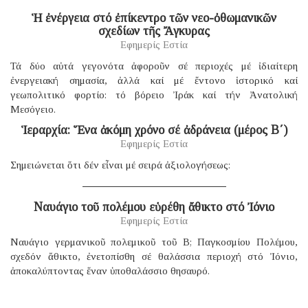
Ἡ ἐνέργεια στό ἐπίκεντρο τῶν νεο-ὀθωμανικῶν
σχεδίων τῆς Ἄγκυρας
Εφημερίς Εστία
Τά δύο αὐτά γεγονότα ἀφοροῦν σέ περιοχές μέ ἰδιαίτερη
ἐνεργειακή σημασία, ἀλλά καί μέ ἔντονο ἱστορικό καί
γεωπολιτικό φορτίο: τό βόρειο Ἰράκ καί τήν Ἀνατολική
Μεσόγειο.
Ἱεραρχία: Ἕνα ἀκόμη χρόνο σέ ἀδράνεια (μέρος B΄)
Εφημερίς Εστία
Σημειώνεται ὅτι δέν εἶναι μέ σειρά ἀξιολογήσεως:
Ναυάγιο τοῦ πολέμου εὑρέθη ἄθικτο στό Ἰόνιο
Εφημερίς Εστία
Ναυάγιο γερμανικοῦ πολεμικοῦ τοῦ B; Παγκοσμίου Πολέμου,
σχεδόν ἄθικτο, ἐνετοπίσθη σέ θαλάσσια περιοχή στό Ἰόνιο,
ἀποκαλύπτοντας ἕναν ὑποθαλάσσιο θησαυρό.