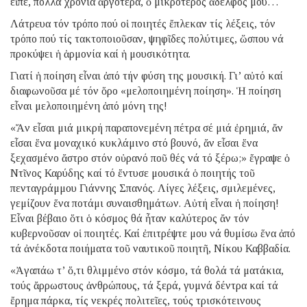
εἶπε, πολλά χρόνια ἀργότερα, ὁ μικρότερος ἀδελφός μου…
Λάτρευα τόν τρόπο πού οἱ ποιητές ἔπλεκαν τίς λέξεις, τόν
τρόπο πού τίς τακτοποιοῦσαν, ψηφῖδες πολύτιμες, ὥσπου νά
προκύψει ἡ ἁρμονία καί ἡ μουσικότητα.
Γιατί ἡ ποίηση εἶναι ἀπό τήν φύση της μουσική. Γι’ αὐτό καί
διαφωνοῦσα μέ τόν ὅρο «μελοποιημένη ποίηση». Ἡ ποίηση
εἶναι μελοποιημένη ἀπό μόνη της!
«Ἄν εἶσαι μιά μικρή παραπονεμένη πέτρα σέ μιά ἐρημιά, ἄν
εἶσαι ἕνα μοναχικό κυκλάμινο στό βουνό, ἄν εἶσαι ἕνα
ξεχασμένο ἄστρο στόν οὐρανό ποῦ θές νά τό ξέρω;» ἔγραψε ὁ
Ντῖνος Καρύδης καί τό ἔντυσε μουσικά ὁ ποιητής τοῦ
πενταγράμμου Γιάννης Σπανός. Λίγες λέξεις, σμιλεμένες,
γεμίζουν ἕνα ποτάμι συναισθημάτων. Αὐτή εἶναι ἡ ποίηση!
Εἶναι βέβαιο ὅτι ὁ κόσμος θά ἦταν καλύτερος ἄν τόν
κυβερνοῦσαν οἱ ποιητές. Καί ἐπιτρέψτε μου νά θυμίσω ἕνα ἀπό
τά ἀνέκδοτα ποιήματα τοῦ ναυτικοῦ ποιητῆ, Νίκου Καββαδία.
«Ἀγαπάω τ’ ὅ,τι θλιμμένο στόν κόσμο, τά θολά τά ματάκια,
τούς ἄρρωστους ἀνθρώπους, τά ξερά, γυμνά δέντρα καί τά
ἔρημα πάρκα, τίς νεκρές πολιτεῖες, τούς τρισκότεινους