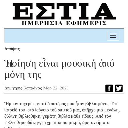
Toggle
navigati
Απόψεις
Ἡ ποίηση εἶναι μουσική ἀπό
μόνη της
Δημήτρης Καπράνος
Μαρ 22, 2023
Ἤμουν τυχερός, γιατί ὁ πατέρας μου ἦταν βιβλιοφάγος. Στό
ἰατρεῖό του, στό ἰσόγειο τοῦ σπιτιοῦ μας, ὑπῆρχε μιά μεγάλη,
ξύλινη βιβλιοθήκη, γεμάτη βιβλία κάθε εἴδους. Ἀπό τόν
«Ἐλευθερουδάκη», μέχρι κάποια μικρά, ἀμεταχείριστα