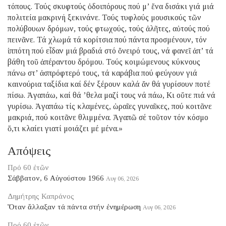
τόπους. Τούς σκυφτούς ὁδοιπόρους πού μ’ ἕνα δισάκι γιά μιά
πολιτεία μακρινή ξεκινάνε. Τούς τυφλούς μουσικούς τῶν
πολύβουων δρόμων, τούς φτωχούς, τούς ἀλῆτες, αὐτούς πού
πεινᾶνε. Τά χλωμά τά κορίτσια πού πάντα προσμένουν, τόν
ἱππότη πού εἶδαν μιά βραδιά στό ὄνειρό τους, νά φανεῖ ἀπ’ τά
βάθη τοῦ ἀπέραντου δρόμου. Τούς κοιμώμενους κύκνους
πάνω στ’ ἀσπρόφτερό τους, τά καράβια πού φεύγουν γιά
καινούρια ταξίδια καί δέν ξέρουν καλά ἄν θά γυρίσουν ποτέ
πίσω. Ἀγαπάω, καί θά ’θελα μαζί τους νά πάω, Κι οὔτε πιά νά
γυρίσω. Ἀγαπάω τίς κλαμένες, ὡραῖες γυναῖκες, πού κοιτᾶνε
μακριά, πού κοιτᾶνε θλιμμένα. Ἀγαπῶ σέ τοῦτον τόν κόσμο
ὅ,τι κλαίει γιατί μοιάζει μέ μένα.»
Απόψεις
Πρό 60 ἐτῶν
Σάββατον, 6 Αὐγούστου 1966
Αυγ 06, 2026
Δημήτρης Καπράνος
Ὅταν ἄλλαξαν τά πάντα στήν ἐνημέρωση
Αυγ 06, 2026
Πρό 60 ἐτῶν