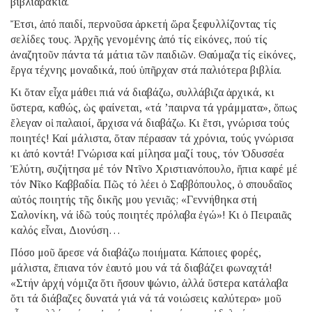
βιβλιαράκια.
Ἔτσι, ἀπό παιδί, περνοῦσα ἀρκετή ὥρα ξεφυλλίζοντας τίς
σελίδες τους. Ἀρχῆς γενομένης ἀπό τίς εἰκόνες, πού τίς
ἀναζητοῦν πάντα τά μάτια τῶν παιδιῶν. Θαύμαζα τίς εἰκόνες,
ἔργα τέχνης μοναδικά, πού ὑπῆρχαν στά παλιότερα βιβλία.
Κι ὅταν εἶχα μάθει πιά νά διαβάζω, συλλάβιζα ἀρχικά, κι
ὕστερα, καθώς, ὡς φαίνεται, «τά ’παιρνα τά γράμματα», ὅπως
ἔλεγαν οἱ παλαιοί, ἄρχισα νά διαβάζω. Κι ἔτσι, γνώρισα τούς
ποιητές! Καί μάλιστα, ὅταν πέρασαν τά χρόνια, τούς γνώρισα
κι ἀπό κοντά! Γνώρισα καί μίλησα μαζί τους, τόν Ὀδυσσέα
Ἐλύτη, συζήτησα μέ τόν Ντῖνο Χριστιανόπουλο, ἤπια καφέ μέ
τόν Νῖκο Καββαδία. Πῶς τό λέει ὁ Σαββόπουλος, ὁ σπουδαῖος
αὐτός ποιητής τῆς δικῆς μου γενιᾶς; «Γεννήθηκα στή
Σαλονίκη, νά ἰδῶ τούς ποιητές πρόλαβα ἐγώ»! Κι ὁ Πειραιᾶς
καλός εἶναι, Διονύση…
Πόσο μοῦ ἄρεσε νά διαβάζω ποιήματα. Κάποιες φορές,
μάλιστα, ἔπιανα τόν ἑαυτό μου νά τά διαβάζει φωναχτά!
«Στήν ἀρχή νόμιζα ὅτι ἤσουν ψώνιο, ἀλλά ὕστερα κατάλαβα
ὅτι τά διάβαζες δυνατά γιά νά τά νοιώσεις καλύτερα» μοῦ