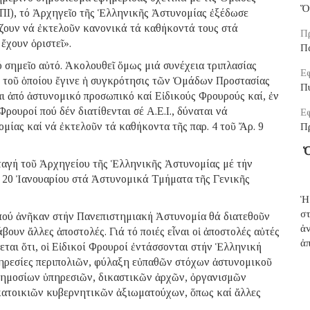
Ὅ
Ι), τό Ἀρχηγεῖο τῆς Ἑλληνικῆς Ἀστυνομίας ἐξέδωσε
ίζουν νά ἐκτελοῦν κανονικά τά καθήκοντά τους στά
Π
χουν ὁριστεῖ».
Π
ό σημεῖο αὐτό. Ἀκολουθεῖ ὅμως μιά συνέχεια τριπλασίας
Εφ
ι τοῦ ὁποίου ἔγινε ἡ συγκρότησις τῶν Ὁμάδων Προστασίας
Π
 ἀπό ἀστυνομικό προσωπικό καί Εἰδικούς Φρουρούς καί, ἐν
Φρουροί πού δέν διατίθενται σέ Α.Ε.Ι., δύναται νά
Εφ
ίας καί νά ἐκτελοῦν τά καθήκοντα τῆς παρ. 4 τοῦ Ἄρ. 9
Π
Ὁ
αταγή τοῦ Ἀρχηγείου τῆς Ἑλληνικῆς Ἀστυνομίας μέ τήν
ίς 20 Ἰανουαρίου στά Ἀστυνομικά Τμήματα τῆς Γενικῆς
Ἡ
σ
πού ἀνῆκαν στήν Πανεπιστημιακή Ἀστυνομία θά διατεθοῦν
ἀ
ουν ἄλλες ἀποστολές. Γιά τό ποιές εἶναι οἱ ἀποστολές αὐτές
ἀπ
ται ὅτι, οἱ Εἰδικοί Φρουροί ἐντάσσονται στήν Ἑλληνική
ηρεσίες περιπολιῶν, φύλαξη εὐπαθῶν στόχων ἀστυνομικοῦ
 δημοσίων ὑπηρεσιῶν, δικαστικῶν ἀρχῶν, ὀργανισμῶν
κατοικιῶν κυβερνητικῶν ἀξιωματούχων, ὅπως καί ἄλλες