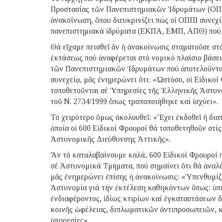
Προστασίας τῶν Πανεπιστημιακῶν Ἱδρυμάτων (ΟΠΠ
ἀνακοίνωση, ὅπου διευκρινίζει πώς οἱ ΟΠΠΙ συνεχ
πανεπιστημιακά ἱδρύματα (ΕΚΠΑ, ΕΜΠ, ΑΠΘ) πού ἔ
Θά εἴχαμε πεισθεῖ ἄν ἡ ἀνακοίνωσις σταματοῦσε στ
ἐκτάσεως πού ἀναφέρεται στό νομικό πλαίσιο βάσε
τῶν Πανεπιστημιακῶν Ἱδρυμάτων πού ἀποτελοῦνται
συνεχείᾳ, μᾶς ἐνημερώνει ὅτι: «Ὡστόσο, οἱ Εἰδικοί 
τοποθετοῦνται σέ Ὑπηρεσίες τῆς Ἑλληνικῆς Ἀστυνομ
τοῦ Ν. 2734/1999 ὅπως τροποποιήθηκε καί ἰσχύει».
Τό χειρότερο ὅμως ἀκολουθεῖ: «Ἔχει ἐκδοθεῖ ἡ δι
ὁποία οἱ 600 Εἰδικοί Φρουροί θά τοποθετηθοῦν στ
Ἀστυνομικῆς Διεύθυνσης Ἀττικῆς».
Ἄν τό καταλαβαίνουμε καλά, 600 Εἰδικοί Φρουροί 
σέ Ἀστυνομικά Τμήματα, πού σημαίνει ὅτι θά ἀναλάβ
μᾶς ἐνημερώνει ἐπίσης ἡ ἀνακοίνωσις: «Ὑπενθυμίζε
Ἀστυνομία γιά τήν ἐκτέλεση καθηκόντων ὅπως: ὑπ
ἐνδιαφέροντος, ἰδίως κτιρίων καί ἐγκαταστάσεων
κοινῆς ὠφέλειας, διπλωματικῶν ἀντιπροσωπειῶν, 
ὑπηρεσίες».