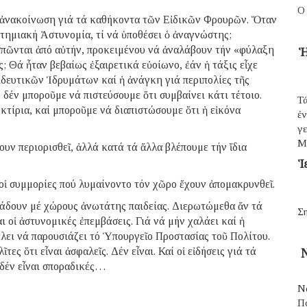
Ο
η ἀνακοίνωση γιά τά καθήκοντα τῶν Εἰδικῶν Φρουρῶν. Ὅταν
τημιακή Ἀστυνομία, τί νά ὑποθέσει ὁ ἀναγνώστης;
σπῶνται ἀπό αὐτήν, προκειμένου νά ἀναλάβουν τήν «φύλαξη
Ἡ
 Θά ἦταν βεβαίως ἐξαιρετικά εὐοίωνο, ἐάν ἡ τάξις εἶχε
ευτικῶν Ἱδρυμάτων καί ἡ ἀνάγκη γιά περιπολίες τῆς
δέν μποροῦμε νά πιστεύσουμε ὅτι συμβαίνει κάτι τέτοιο.
Τά
τίρια, καί μποροῦμε νά διαπιστώσουμε ὅτι ἡ εἰκόνα
ἐ
γε
Μ
υν περιορισθεῖ, ἀλλά κατά τά ἄλλα βλέπουμε τήν ἴδια
Ἱ
 οἱ συμμορίες πού λυμαίνοντο τόν χῶρο ἔχουν ἀπομακρυνθεῖ.
νάδουν μέ χώρους ἀνωτάτης παιδείας. Διερωτώμεθα ἄν τά
Ση
ι οἱ ἀστυνομικές ἐπεμβάσεις. Γιά νά μήν χαλάει καί ἡ
λει νά παρουσιάζει τό Ὑπουργεῖο Προστασίας τοῦ Πολίτου.
τες ὅτι εἶναι ἀσφαλεῖς. Δέν εἶναι. Καί οἱ εἰδήσεις γιά τά
Ν
δέν εἶναι σποραδικές…
Ν
Π