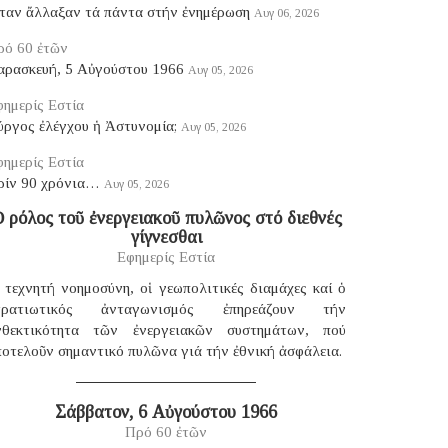
ταν ἄλλαξαν τά πάντα στήν ἐνημέρωση
Αυγ 06, 2026
ρό 60 ἐτῶν
αρασκευή, 5 Αὐγούστου 1966
Αυγ 05, 2026
ημερίς Εστία
ύργος ἐλέγχου ἡ Ἀστυνομία;
Αυγ 05, 2026
ημερίς Εστία
ρίν 90 χρόνια…
Αυγ 05, 2026
 ρόλος τοῦ ἐνεργειακοῦ πυλῶνος στό διεθνές
γίγνεσθαι
Εφημερίς Εστία
 τεχνητή νοημοσύνη, οἱ γεωπολιτικές διαμάχες καί ὁ
τρατιωτικός ἀνταγωνισμός ἐπηρεάζουν τήν
νθεκτικότητα τῶν ἐνεργειακῶν συστημάτων, πού
οτελοῦν σημαντικό πυλῶνα γιά τήν ἐθνική ἀσφάλεια.
Σάββατον, 6 Αὐγούστου 1966
Πρό 60 ἐτῶν