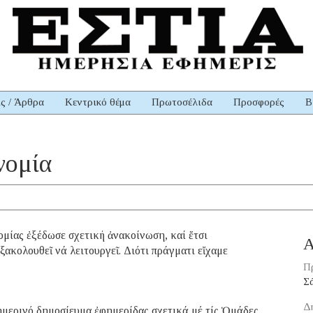
ις / Άρθρα
Κεντρικό θέμα
Πρωτοσέλιδα
Προσφορές
Β
νομία
ίας ἐξέδωσε σχετική ἀνακοίνωση, καί ἔτσι
Α
ακολουθεῖ νά λειτουργεῖ. Διότι πράγματι εἴχαμε
Π
Σ
Δ
μερινό δημοσίευμα ἐφημερίδας σχετικά μέ τίς Ὁμάδες