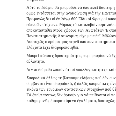
Αὐτό τό ἐδάφιο θά μποροῦσε νά ἀποτελεῖ ἰδιαίτερ
ὅμως ἐντάσσεται στήν ἀνακοίνωση γιά τήν Πανεπισ
Προφανῶς ὅτι οἱ ἐν λόγῳ 600 Εἰδικοί Φρουροί ἀπο
εὐπαθῶν στόχων». Μήπως τό καταλαβαίνουμε λάθος;
ἀποκατασταθεῖ στούς χώρους τῶν Ἀνωτάτων Ἐκπαιδ
Πανεπιστημιακῆς Ἀστυνομίας εἶχε μειωθεῖ. Μᾶλλον 
Δυστυχῶς ὁ δρόμος μας περνᾶ ἀπό πανεπιστημιακά κ
ἐλάχιστα ἔχει διαφοροποιηθεῖ.
Μπορεῖ κάποιες δραστηριότητες παρεμπορίου νά ἔχο
ἀθλιότητα.
Δέν πειθόμεθα λοιπόν ὅτι οἱ «συλλογικότητες» καί
Σποραδικά ἄλλως τε βλέπουμε εἰδήσεις πού δέν συ
συμβάντα εἶναι σποραδικά, ἤ ἁπλῶς σποραδικές εἶνα
εἰκόνα τῶν εὐνοϊκῶν στατιστικῶν στοιχείων πού θέ
Τά ὁποῖα πάντως δέν ἀρκοῦν γιά νά πείθονται οἱ πολῖ
καθημερινῶς διαπραττόμενα ἐγκλήματα, δυστυχῶς 