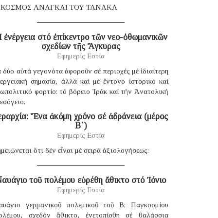
 ΚΟΣΜΟΣ ΑΝΑΓΚΑΙ ΤΟΥ ΤΑΝΑΚΑ
 ἐνέργεια στό ἐπίκεντρο τῶν νεο-ὀθωμανικῶν
σχεδίων τῆς Ἄγκυρας
Εφημερίς Εστία
 δύο αὐτά γεγονότα ἀφοροῦν σέ περιοχές μέ ἰδιαίτερη
νεργειακή σημασία, ἀλλά καί μέ ἔντονο ἱστορικό καί
ωπολιτικό φορτίο: τό βόρειο Ἰράκ καί τήν Ἀνατολική
εσόγειο.
εραρχία: Ἕνα ἀκόμη χρόνο σέ ἀδράνεια (μέρος
B΄)
Εφημερίς Εστία
μειώνεται ὅτι δέν εἶναι μέ σειρά ἀξιολογήσεως:
αυάγιο τοῦ πολέμου εὑρέθη ἄθικτο στό Ἰόνιο
Εφημερίς Εστία
αυάγιο γερμανικοῦ πολεμικοῦ τοῦ B; Παγκοσμίου
ολέμου, σχεδόν ἄθικτο, ἐνετοπίσθη σέ θαλάσσια