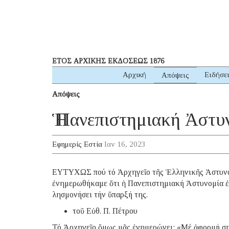
ΕΤΟΣ ΑΡΧΙΚΗΣ ΕΚΔΟΣΕΩΣ 1876
Αρχική
Ειδήσε
Απόψεις
Απόψεις
Ἡ Πανεπιστημιακή Ἀστυ
Εφημερίς Εστία
Ιαν 16, 2023
ΕΥΤΥΧΩΣ πού τό Ἀρχηγεῖο τῆς Ἑλληνικῆς Ἀστυνομ
ἐνημερωθήκαμε ὅτι ἡ Πανεπιστημιακή Ἀστυνομία ἐξ
λησμονήσει τήν ὕπαρξή της.
τοῦ Εὐθ. Π. Πέτρου
Τό Ἀρχηγεῖο ὅμως μᾶς ἐνημερώνει: «Μέ ἀφορμή ση