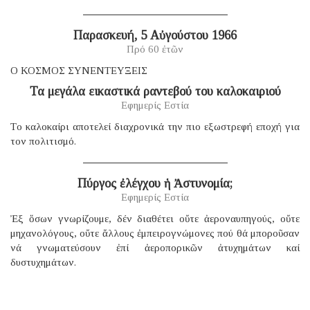
Παρασκευή, 5 Αὐγούστου 1966
Πρό 60 ἐτῶν
Ο ΚΟΣΜΟΣ ΣΥΝΕΝΤΕΥΞΕΙΣ
Τα μεγάλα εικαστικά ραντεβού του καλοκαιριού
Εφημερίς Εστία
Tο καλοκαίρι αποτελεί διαχρονικά την πιο εξωστρεφή εποχή για
τον πολιτισμό.
Πύργος ἐλέγχου ἡ Ἀστυνομία;
Εφημερίς Εστία
Ἐξ ὅσων γνωρίζουμε, δέν διαθέτει οὔτε ἀεροναυπηγούς, οὔτε
μηχανολόγους, οὔτε ἄλλους ἐμπειρογνώμονες πού θά μποροῦσαν
νά γνωματεύσουν ἐπί ἀεροπορικῶν ἀτυχημάτων καί
δυστυχημάτων.