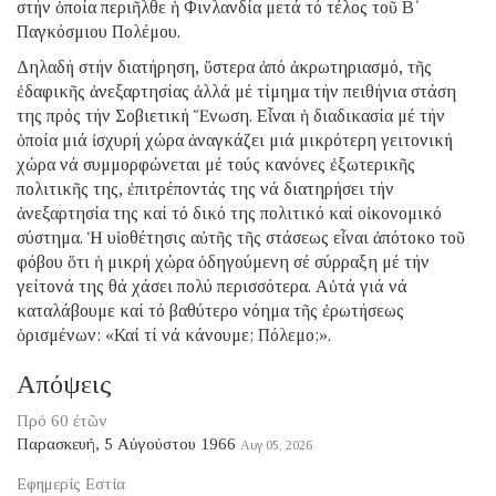
στήν ὁποία περιῆλθε ἡ Φινλανδία μετά τό τέλος τοῦ Β΄
Παγκόσμιου Πολέμου.
Δηλαδή στήν διατήρηση, ὕστερα ἀπό ἀκρωτηριασμό, τῆς
ἐδαφικῆς ἀνεξαρτησίας ἀλλά μέ τίμημα τήν πειθήνια στάση
της πρός τήν Σοβιετική Ἕνωση. Εἶναι ἡ διαδικασία μέ τήν
ὁποία μιά ἰσχυρή χώρα ἀναγκάζει μιά μικρότερη γειτονική
χώρα νά συμμορφώνεται μέ τούς κανόνες ἐξωτερικῆς
πολιτικῆς της, ἐπιτρέποντάς της νά διατηρήσει τήν
ἀνεξαρτησία της καί τό δικό της πολιτικό καί οἰκονομικό
σύστημα. Ἡ υἱοθέτησις αὐτῆς τῆς στάσεως εἶναι ἀπότοκο τοῦ
φόβου ὅτι ἡ μικρή χώρα ὁδηγούμενη σέ σύρραξη μέ τήν
γείτονά της θά χάσει πολύ περισσότερα. Αὐτά γιά νά
καταλάβουμε καί τό βαθύτερο νόημα τῆς ἐρωτήσεως
ὁρισμένων: «Καί τί νά κάνουμε; Πόλεμο;».
Απόψεις
Πρό 60 ἐτῶν
Παρασκευή, 5 Αὐγούστου 1966
Αυγ 05, 2026
Εφημερίς Εστία