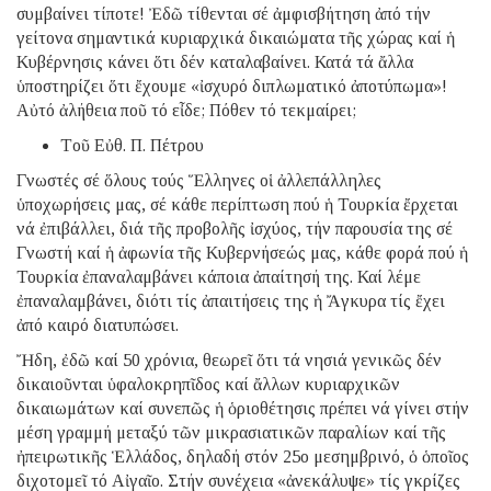
συμβαίνει τίποτε! Ἐδῶ τίθενται σέ ἀμφισβήτηση ἀπό τήν
γείτονα σημαντικά κυριαρχικά δικαιώματα τῆς χώρας καί ἡ
Κυβέρνησις κάνει ὅτι δέν καταλαβαίνει. Κατά τά ἄλλα
ὑποστηρίζει ὅτι ἔχουμε «ἰσχυρό διπλωματικό ἀποτύπωμα»!
Αὐτό ἀλήθεια ποῦ τό εἶδε; Πόθεν τό τεκμαίρει;
Tοῦ Εὐθ. Π. Πέτρου
Γνωστές σέ ὅλους τούς Ἕλληνες οἱ ἀλλεπάλληλες
ὑποχωρήσεις μας, σέ κάθε περίπτωση πού ἡ Τουρκία ἔρχεται
νά ἐπιβάλλει, διά τῆς προβολῆς ἰσχύος, τήν παρουσία της σέ
Γνωστή καί ἡ ἀφωνία τῆς Κυβερνήσεώς μας, κάθε φορά πού ἡ
Τουρκία ἐπαναλαμβάνει κάποια ἀπαίτησή της. Καί λέμε
ἐπαναλαμβάνει, διότι τίς ἀπαιτήσεις της ἡ Ἄγκυρα τίς ἔχει
ἀπό καιρό διατυπώσει.
Ἤδη, ἐδῶ καί 50 χρόνια, θεωρεῖ ὅτι τά νησιά γενικῶς δέν
δικαιοῦνται ὑφαλοκρηπῖδος καί ἄλλων κυριαρχικῶν
δικαιωμάτων καί συνεπῶς ἡ ὁριοθέτησις πρέπει νά γίνει στήν
μέση γραμμή μεταξύ τῶν μικρασιατικῶν παραλίων καί τῆς
ἠπειρωτικῆς Ἑλλάδος, δηλαδή στόν 25ο μεσημβρινό, ὁ ὁποῖος
διχοτομεῖ τό Αἰγαῖο. Στήν συνέχεια «ἀνεκάλυψε» τίς γκρίζες