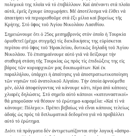
πολεμικά της πλοῖα νά τό ἐπιβάλλουν. Καί ἀπέναντι στά πλοῖα
αὐτά, ἐμεῖς ἔχουμε ὑποχωρήσει. Μέ ἀποτέλεσμα νά ἔλθει νά
ἀπαιτήσει νά περιορισθοῦμε στά ἕξι μίλια καί βορείως τῆς
Κρήτης. Στό ὕψος τοῦ Ἁγίου Νικολάου Λασιθίου.
Σημειώνουμε ὅτι ὁ 25ος μεσημβρινός στόν ὁποῖο ἡ Τουρκία
ὁριοθετεῖ (μέχρι στιγμῆς) τίς διεκδικήσεις της εὑρίσκεται
περίπου στό ὕψος τοῦ Ἡρακλείου, δυτικῶς δηλαδή τοῦ Ἁγίου
Νικολάου. Τό ἐπισημαίνουμε αὐτό γιά νά δείξουμε τήν
σταθερή στάση τῆς Τουρκίας ὡς πρός τίς ἐπιδιώξεις της εἰς
βάρος τῶν κυριαρχικῶν μας δικαιωμάτων. Καί ἐκ
παραλλήλου, ὑπάρχει ἡ ἀπαίτησις γιά ἀποστρατιωτικοποίηση
τῶν νησιῶν τοῦ ἀνατολικοῦ Αἰγαίου. Τήν ὁποία ἀρνούμεθα
μέν, ἀλλά ἀποφεύγοντας νά κάνουμε κάτι, πέρα ἀπό κάποιες
χλιαρές δηλώσεις. Στό σημεῖο αὐτό κάποιοι «κατευναστικοί»
θά μποροῦσαν νά θέσουν τό ἐρώτημα-καραμέλα: «Καί τί νά
κάνουμε; Πόλεμο;». Πρέπει βεβαίως νά εἶναι κάποιος τελείως
ἀδαής ὡς πρός τά διπλωματικά δεδομένα γιά νά προβάλλει
αὐτό τό ἐρώτημα.
Διότι τά πράγματα δέν ἀντιμετωπίζονται στήν λογική «ἄσπρο-