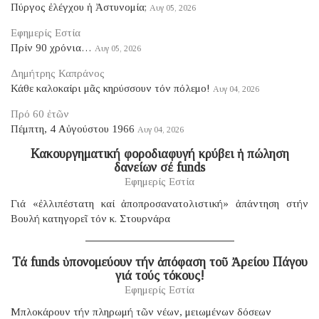
Πύργος ἐλέγχου ἡ Ἀστυνομία;
Αυγ 05, 2026
Εφημερίς Εστία
Πρίν 90 χρόνια…
Αυγ 05, 2026
Δημήτρης Καπράνος
Κάθε καλοκαίρι μᾶς κηρύσσουν τόν πόλεμο!
Αυγ 04, 2026
Πρό 60 ἐτῶν
Πέμπτη, 4 Αὐγούστου 1966
Αυγ 04, 2026
Κακουργηματική φοροδιαφυγή κρύβει ἡ πώληση
δανείων σέ funds
Εφημερίς Εστία
Γιά «ἐλλιπέστατη καί ἀποπροσανατολιστική» ἀπάντηση στήν
Βουλή κατηγορεῖ τόν κ. Στουρνάρα
Τά funds ὑπονομεύουν τήν ἀπόφαση τοῦ Ἀρείου Πάγου
γιά τούς τόκους!
Εφημερίς Εστία
Μπλοκάρουν τήν πληρωμή τῶν νέων, μειωμένων δόσεων