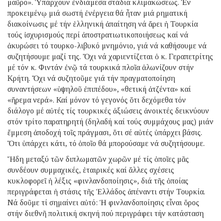
μαῦρο». Ὑπάρχουν ἐνδιάμεσα στάδια κλιμακώσεως. Ἐν
προκειμένῳ μιά σωστή ἐνέργεια θά ἦταν μιά ρηματική
διακοίνωσις μέ τήν ἑλληνική ἀπαίτηση νά ἄρει ἡ Τουρκία
τούς ἰσχυρισμούς περί ἀποστρατιωτικοποιήσεως καί νά
ἀκυρώσει τό τουρκο-λιβυκό μνημόνιο, γιά νά καθήσουμε νά
συζητήσουμε μαζί της. Ὄχι νά χαριεντίζεται ὁ κ. Γεραπετρίτης
μέ τόν κ. Φιντάν ἐνῷ τά τουρκικά πλοῖα ἁλωνίζουν στήν
Κρήτη. Ὄχι νά συζητοῦμε γιά τήν πραγματοποίηση
συναντήσεων «ὑψηλοῦ ἐπιπέδου», «θετική ἀτζέντα» καί
«ἤρεμα νερά». Καί μόνον τό γεγονός ὅτι δεχόμεθα τόν
διάλογο μέ αὐτές τίς τουρκικές ἀξιώσεις ἀνοικτές δεικνύουν
στόν τρίτο παρατηρητή (δηλαδή καί τούς συμμάχους μας) μιάν
ἔμμεση ἀποδοχή τοῖς πράγμασι, ὅτι σέ αὐτές ὑπάρχει βάσις.
Ὅτι ὑπάρχει κάτι, τό ὁποῖο θά μπορούσαμε νά συζητήσουμε.
Ἤδη μεταξύ τῶν διπλωματῶν χωρῶν μέ τίς ὁποῖες μᾶς
συνδέουν συμμαχικές, ἑταιρικές καί ἄλλες σχέσεις
κυκλοφορεῖ ἡ λέξις «φινλανδοποίησις», διά τῆς ὁποίας
περιγράφεται ἡ στάσις τῆς Ἑλλάδος ἀπέναντι στήν Τουρκία.
Νά δοῦμε τί σημαίνει αὐτό: Ἡ φινλανδοποίησις εἶναι ὅρος
στήν διεθνῆ πολιτική σκηνή πού περιγράφει τήν κατάσταση