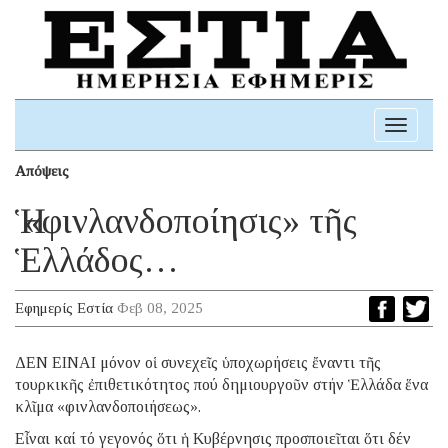
Toggle
navigati
Απόψεις
Ἡ «φινλανδοποίησις» τῆς
Ἑλλάδος…
Εφημερίς Εστία
Φεβ 08, 2025
ΔΕΝ ΕΙΝΑΙ μόνον οἱ συνεχεῖς ὑποχωρήσεις ἔναντι τῆς
τουρκικῆς ἐπιθετικότητος πού δημιουργοῦν στήν Ἑλλάδα ἕνα
κλῖμα «φινλανδοποιήσεως».
Εἶναι καί τό γεγονός ὅτι ἡ Κυβέρνησις προσποιεῖται ὅτι δέν