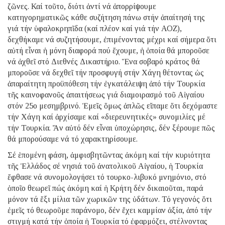
ζῶνες. Καί τοῦτο, διότι ἀντί νά ἀπορρίψουμε
κατηγορηματικῶς κάθε συζήτηση πάνω στήν ἀπαίτησή της
γιά τήν ὑφαλοκρηπῖδα (καί πλέον καί γιά τήν ΑΟΖ),
δεχθήκαμε νά συζητήσουμε, ἐπιμένοντας μέχρι καί σήμερα ὅτι
αὐτή εἶναι ἡ μόνη διαφορά πού ἔχουμε, ἡ ὁποία θά μποροῦσε
νά ἀχθεῖ στό Διεθνές Δικαστήριο. Ἕνα σοβαρό κράτος θά
μποροῦσε νά δεχθεῖ τήν προσφυγή στήν Χάγη θέτοντας ὡς
ἀπαραίτητη προϋπόθεση τήν ἐγκατάλειψη ἀπό τήν Τουρκία
τῆς καινοφανοῦς ἀπαιτήσεως γιά διαμοιρασμό τοῦ Αἰγαίου
στόν 25ο μεσημβρινό. Ἐμεῖς ὅμως ἁπλῶς εἴπαμε ὅτι δεχόμαστε
τήν Χάγη καί ἀρχίσαμε καί «διερευνητικές» συνομιλίες μέ
τήν Τουρκία. Ἄν αὐτό δέν εἶναι ὑποχώρησις, δέν ξέρουμε πῶς
θά μπορούσαμε νά τό χαρακτηρίσουμε.
Σέ ἑπομένη φάση, ἀμφισβητῶντας ἀκόμη καί τήν κυριότητα
τῆς Ἑλλάδος σέ νησιά τοῦ ἀνατολικοῦ Αἰγαίου, ἡ Τουρκία
ἔφθασε νά συνομολογήσει τό τουρκο-λιβυκό μνημόνιο, στό
ὁποῖο θεωρεῖ πώς ἀκόμη καί ἡ Κρήτη δέν δικαιοῦται, παρά
μόνον τά ἕξι μίλια τῶν χωρικῶν της ὑδάτων. Τό γεγονός ὅτι
ἐμεῖς τό θεωροῦμε παράνομο, δέν ἔχει καμμίαν ἀξία, ἀπό τήν
στιγμή κατά τήν ὁποία ἡ Τουρκία τό ἐφαρμόζει, στέλνοντας