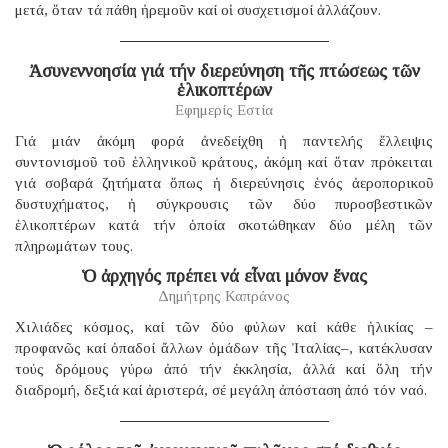
μετά, ὅταν τά πάθη ἠρεμοῦν καί οἱ συσχετισμοί ἀλλάζουν.
Ἀσυνεννοησία γιά τήν διερεύνηση τῆς πτώσεως τῶν
ἑλικοπτέρων
Εφημερίς Εστία
Γιά μιάν ἀκόμη φορά ἀνεδείχθη ἡ παντελής ἔλλειψις
συντονισμοῦ τοῦ ἑλληνικοῦ κράτους, ἀκόμη καί ὅταν πρόκειται
γιά σοβαρά ζητήματα ὅπως ἡ διερεύνησις ἑνός ἀεροπορικοῦ
δυστυχήματος, ἡ σύγκρουσις τῶν δύο πυροσβεστικῶν
ἑλικοπτέρων κατά τήν ὁποία σκοτώθηκαν δύο μέλη τῶν
πληρωμάτων τους.
Ὁ ἀρχηγός πρέπει νά εἶναι μόνον ἕνας
Δημήτρης Καπράνος
Χιλιάδες κόσμος, καί τῶν δύο φύλων καί κάθε ἡλικίας –
προφανῶς καί ὀπαδοί ἄλλων ὁμάδων τῆς Ἰταλίας–, κατέκλυσαν
τούς δρόμους γύρω ἀπό τήν ἐκκλησία, ἀλλά καί ὅλη τήν
διαδρομή, δεξιά καί ἀριστερά, σέ μεγάλη ἀπόσταση ἀπό τόν ναό.