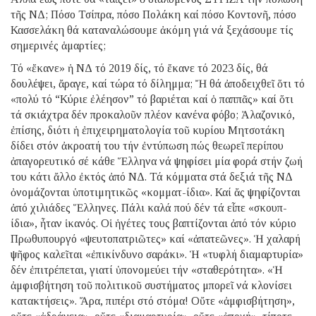
τῆς ΝΔ; Πόσο Τσίπρα, πόσο Πολάκη καί πόσο Κοντονῆ, πόσο
Κασσελάκη θά καταναλώσουμε ἀκόμη γιά νά ξεχάσουμε τίς
σημερινές ἁμαρτίες;
Τό «ἔκανε» ἡ ΝΔ τό 2019 δίς, τό ἔκανε τό 2023 δίς, θά
δουλέψει, ἄραγε, καί τώρα τό δίλημμα; Ἤ θά ἀποδειχθεῖ ὅτι τό
«πολύ τό “Κύριε ἐλέησον” τό βαριέται καί ὁ παππᾶς» καί ὅτι
τά σκιάχτρα δέν προκαλοῦν πλέον κανένα φόβο; Ἀλαζονικό,
ἐπίσης, διότι ἡ ἐπιχειρηματολογία τοῦ κυρίου Μητσοτάκη
δίδει στόν ἀκροατή του τήν ἐντύπωση πώς θεωρεῖ περίπου
ἀπαγορευτικό σέ κάθε Ἕλληνα νά ψηφίσει μία φορά στήν ζωή
του κάτι ἄλλο ἐκτός ἀπό ΝΔ. Τά κόμματα στά δεξιά τῆς ΝΔ
ὀνομάζονται ὑποτιμητικῶς «κομματ-ίδια». Καί ἄς ψηφίζονται
ἀπό χιλιάδες Ἕλληνες. Πάλι καλά πού δέν τά εἶπε «σκουπ-
ίδια», ἦταν ἱκανός. Οἱ ἡγέτες τους βαπτίζονται ἀπό τόν κύριο
Πρωθυπουργό «ψευτοπατριῶτες» καί «ἀπατεῶνες». Ἡ χαλαρή
ψῆφος καλεῖται «ἐπικίνδυνο σαράκι». Ἡ «τυφλή διαμαρτυρία»
δέν ἐπιτρέπεται, γιατί ὑπονομεύει τήν «σταθερότητα». «Ἡ
ἀμφισβήτηση τοῦ πολιτικοῦ συστήματος μπορεῖ νά κλονίσει
κατακτήσεις». Ἄρα, πιπέρι στό στόμα! Οὔτε «ἀμφισβήτηση»,