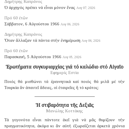
Δημήτρης Καπράνος
Ὁ ἀρχηγός πρέπει νά εἶναι μόνον ἕνας
Αυγ 07, 2026
Πρό 60 ἐτῶν
Σάββατον, 6 Αὐγούστου 1966
Αυγ 06, 2026
Δημήτρης Καπράνος
Ὅταν ἄλλαξαν τά πάντα στήν ἐνημέρωση
Αυγ 06, 2026
Πρό 60 ἐτῶν
Παρασκευή, 5 Αὐγούστου 1966
Αυγ 05, 2026
Ἐρωτήματα συγκυριαρχίας γιά τό καλώδιο στό Αἰγαῖο
Εφημερίς Εστία
Ποιός θά μισθώνει τά ἐρευνητικά καί ποιός θά μιλᾶ μέ τήν
Τουρκία ἄν ἀπαιτεῖ ἄδειες, οἱ ἑταιρεῖες ἤ τό κράτος;
Ἡ στιβαρότητα τῆς Δεξιᾶς
Μανώλης Κοττάκης
Τά γεγονότα εἶναι πάντοτε ἐκεῖ γιά νά μᾶς θυμίζουν τήν
πραγματικότητα, ἀκόμα κι ἄν αὐτή ἐξωραΐζεται ἀρκετά χρόνια