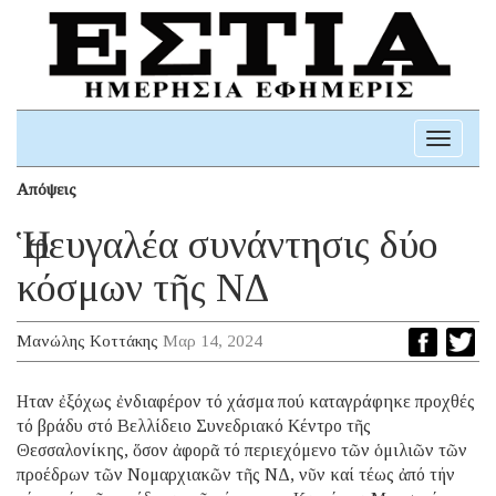
Toggle
navigati
Απόψεις
Ἡ φευγαλέα συνάντησις δύο
κόσμων τῆς ΝΔ
Μανώλης Κοττάκης
Μαρ 14, 2024
Ηταν ἐξόχως ἐνδιαφέρον τό χάσμα πού καταγράφηκε προχθές
τό βράδυ στό Βελλίδειο Συνεδριακό Κέντρο τῆς
Θεσσαλονίκης, ὅσον ἀφορᾶ τό περιεχόμενο τῶν ὁμιλιῶν τῶν
προέδρων τῶν Νομαρχιακῶν τῆς ΝΔ, νῦν καί τέως ἀπό τήν