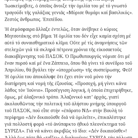
Ἰωακείμοβιτς, ὁ ὁποῖος ἄνοιξε τήν ὁμιλία του μέ τό γνωστό
τραγούδι τῆς γαλάζιας γενιᾶς «Μύρισε θυμάρι καί βασιλικός».
Ζεστός ἄνθρωπος. Ἐπιπέδου.
Ἡ ἀτμόσφαιρα ἄλλαξε ἐντελῶς, ὅταν ἀνέβηκε ὁ κύριος
Μητσοτάκης στό βῆμα. Ἡ ὁμιλία του δέν εἶχε καμία σχέση μέ
αὐτό τό συναισθηματικό κλῖμα. Οὔτε μέ τίς ἀναμνήσεις τῶν
στελεχῶν γιά τά σκληρά πέτρινα χρόνια τῆς εἰκοσαετοῦς
διακυβέρνησης τοῦ ΠΑΣΟΚ. Ὁ Πρωθυπουργός νόμισε ὅτι μέ
ἕναν πυρσό καί μέ ἕνα Ζάππειο, ὅπου θά γίνει τό συνέδριο τοῦ
Ἀπριλίου, θά βγάλει τήν «ὑποχρέωση» τῆς συσπείρωσης. Φεῦ!
Ἡ ὁμιλία του ἀποκάλυψε ὅτι ἔχει στόν νοῦ μόνο τήν
διατήρηση καί νομή τῆς ἐξουσίας. «Προσοχή, μή γίνει κάνα
λάθος τόν Ἰούνιο». Προσέγγιση λογική, ἡ ὁποία ἐπιχειρήθηκε,
ὅμως, μέ ἀλαζονικό τρόπο. Ἀλαζονικό κατ’ ἀρχάς, γιατί
ἀκολουθῶντας τήν πολιτική τοῦ ἀλήστου μνήμης ὑπουργοῦ
τοῦ ΠΑΣΟΚ, πού εἶπε στήν «ἐπάρατο ΝΔ» στήν Βουλή τό
περίφημο «Δέν δικαιοῦσθε διά νά ὁμιλεῖτε», ἐπικαλέστηκε
γιά πολλοστή φορά «τό ἀνύπαρκτο ἠθικό πλεονέκτημα τοῦ
ΣΥΡΙΖΑ». Γιά νά κάνει ἀκριβῶς τό ἴδιο: «Δέν δικαιοῦσθε»!
Ἀλλά ἕως πότε θά «ταΐζει» ὁ διαλυμένος ΣΥΡΙΖΑ τήν πόλωση