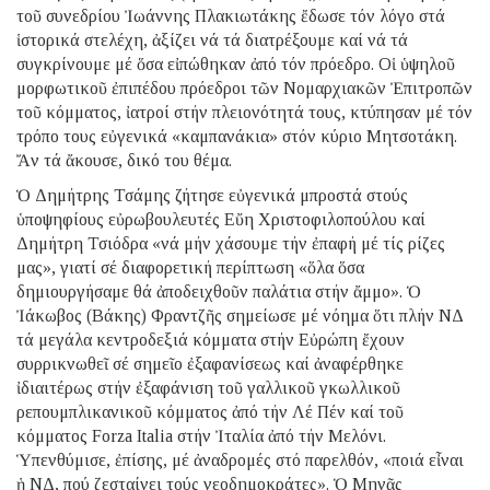
τοῦ συνεδρίου Ἰωάννης Πλακιωτάκης ἔδωσε τόν λόγο στά
ἱστορικά στελέχη, ἀξίζει νά τά διατρέξουμε καί νά τά
συγκρίνουμε μέ ὅσα εἰπώθηκαν ἀπό τόν πρόεδρο. Οἱ ὑψηλοῦ
μορφωτικοῦ ἐπιπέδου πρόεδροι τῶν Νομαρχιακῶν Ἐπιτροπῶν
τοῦ κόμματος, ἰατροί στήν πλειονότητά τους, κτύπησαν μέ τόν
τρόπο τους εὐγενικά «καμπανάκια» στόν κύριο Μητσοτάκη.
Ἄν τά ἄκουσε, δικό του θέμα.
Ὁ Δημήτρης Τσάμης ζήτησε εὐγενικά μπροστά στούς
ὑποψηφίους εὐρωβουλευτές Εὔη Χριστοφιλοπούλου καί
Δημήτρη Τσιόδρα «νά μήν χάσουμε τήν ἐπαφή μέ τίς ρίζες
μας», γιατί σέ διαφορετική περίπτωση «ὅλα ὅσα
δημιουργήσαμε θά ἀποδειχθοῦν παλάτια στήν ἄμμο». Ὁ
Ἰάκωβος (Βάκης) Φραντζῆς σημείωσε μέ νόημα ὅτι πλήν ΝΔ
τά μεγάλα κεντροδεξιά κόμματα στήν Εὐρώπη ἔχουν
συρρικνωθεῖ σέ σημεῖο ἐξαφανίσεως καί ἀναφέρθηκε
ἰδιαιτέρως στήν ἐξαφάνιση τοῦ γαλλικοῦ γκωλλικοῦ
ρεπουμπλικανικοῦ κόμματος ἀπό τήν Λέ Πέν καί τοῦ
κόμματος Forza Italia στήν Ἰταλία ἀπό τήν Μελόνι.
Ὑπενθύμισε, ἐπίσης, μέ ἀναδρομές στό παρελθόν, «ποιά εἶναι
ἡ ΝΔ, πού ζεσταίνει τούς νεοδημοκράτες». Ὁ Μηνᾶς