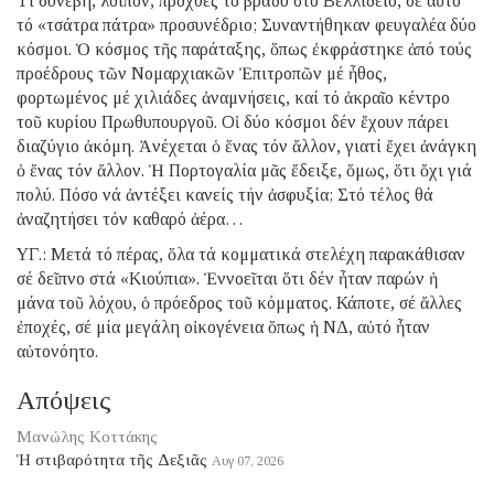
Τί συνέβη, λοιπόν, προχθές τό βράδυ στό Βελλίδειο, σέ αὐτό
τό «τσάτρα πάτρα» προσυνέδριο; Συναντήθηκαν φευγαλέα δύο
κόσμοι. Ὁ κόσμος τῆς παράταξης, ὅπως ἐκφράστηκε ἀπό τούς
προέδρους τῶν Νομαρχιακῶν Ἐπιτροπῶν μέ ἦθος,
φορτωμένος μέ χιλιάδες ἀναμνήσεις, καί τό ἀκραῖο κέντρο
τοῦ κυρίου Πρωθυπουργοῦ. Οἱ δύο κόσμοι δέν ἔχουν πάρει
διαζύγιο ἀκόμη. Ἀνέχεται ὁ ἕνας τόν ἄλλον, γιατί ἔχει ἀνάγκη
ὁ ἕνας τόν ἄλλον. Ἡ Πορτογαλία μᾶς ἔδειξε, ὅμως, ὅτι ὄχι γιά
πολύ. Πόσο νά ἀντέξει κανείς τήν ἀσφυξία; Στό τέλος θά
ἀναζητήσει τόν καθαρό ἀέρα…
ΥΓ.: Μετά τό πέρας, ὅλα τά κομματικά στελέχη παρακάθισαν
σέ δεῖπνο στά «Κιούπια». Ἐννοεῖται ὅτι δέν ἦταν παρών ἡ
μάνα τοῦ λόχου, ὁ πρόεδρος τοῦ κόμματος. Κάποτε, σέ ἄλλες
ἐποχές, σέ μία μεγάλη οἰκογένεια ὅπως ἡ ΝΔ, αὐτό ἦταν
αὐτονόητο.
Απόψεις
Μανώλης Κοττάκης
Ἡ στιβαρότητα τῆς Δεξιᾶς
Αυγ 07, 2026