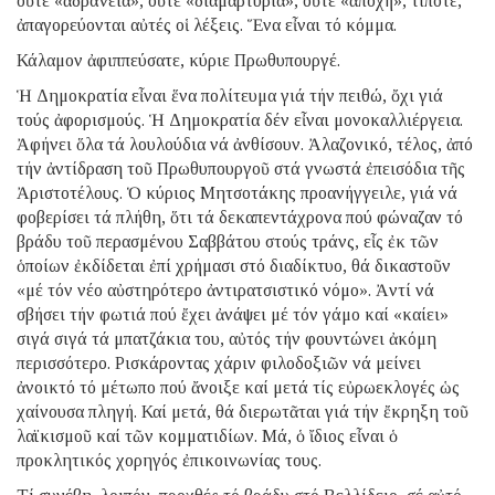
οὔτε «ἀδράνεια», οὔτε «διαμαρτυρία», οὔτε «ἀποχή», τίποτε,
ἀπαγορεύονται αὐτές οἱ λέξεις. Ἕνα εἶναι τό κόμμα.
Κάλαμον ἀφιππεύσατε, κύριε Πρωθυπουργέ.
Ἡ Δημοκρατία εἶναι ἕνα πολίτευμα γιά τήν πειθώ, ὄχι γιά
τούς ἀφορισμούς. Ἡ Δημοκρατία δέν εἶναι μονοκαλλιέργεια.
Ἀφήνει ὅλα τά λουλούδια νά ἀνθίσουν. Ἀλαζονικό, τέλος, ἀπό
τήν ἀντίδραση τοῦ Πρωθυπουργοῦ στά γνωστά ἐπεισόδια τῆς
Ἀριστοτέλους. Ὁ κύριος Μητσοτάκης προανήγγειλε, γιά νά
φοβερίσει τά πλήθη, ὅτι τά δεκαπεντάχρονα πού φώναζαν τό
βράδυ τοῦ περασμένου Σαββάτου στούς τράνς, εἷς ἐκ τῶν
ὁποίων ἐκδίδεται ἐπί χρήμασι στό διαδίκτυο, θά δικαστοῦν
«μέ τόν νέο αὐστηρότερο ἀντιρατσιστικό νόμο». Ἀντί νά
σβήσει τήν φωτιά πού ἔχει ἀνάψει μέ τόν γάμο καί «καίει»
σιγά σιγά τά μπατζάκια του, αὐτός τήν φουντώνει ἀκόμη
περισσότερο. Ρισκάροντας χάριν φιλοδοξιῶν νά μείνει
ἀνοικτό τό μέτωπο πού ἄνοιξε καί μετά τίς εὐρωεκλογές ὡς
χαίνουσα πληγή. Καί μετά, θά διερωτᾶται γιά τήν ἔκρηξη τοῦ
λαϊκισμοῦ καί τῶν κομματιδίων. Μά, ὁ ἴδιος εἶναι ὁ
προκλητικός χορηγός ἐπικοινωνίας τους.