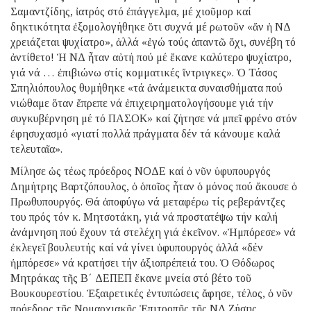
Σαμαντζίδης, ἰατρός στό ἐπάγγελμα, μέ χιοῦμορ καί
δηκτικότητα ἐξομολογήθηκε ὅτι συχνά μέ ρωτοῦν «ἄν ἡ ΝΔ
χρειάζεται ψυχίατρο», ἀλλά «ἐγώ τούς ἀπαντῶ ὄχι, συνέβη τό
ἀντίθετο! Ἡ ΝΔ ἦταν αὐτή πού μέ ἔκανε καλύτερο ψυχίατρο,
γιά νά … ἐπιβιώνω στίς κομματικές ἴντριγκες». Ὁ Τάσος
Σπηλιόπουλος θυμήθηκε «τά ἀνάμεικτα συναισθήματα πού
νιώθαμε ὅταν ἔπρεπε νά ἐπιχειρηματολογήσουμε γιά τήν
συγκυβέρνηση μέ τό ΠΑΣΟΚ» καί ζήτησε νά μπεῖ φρένο στόν
ἐφησυχασμό «γιατί πολλά πράγματα δέν τά κάνουμε καλά
τελευταῖα».
Μίλησε ὡς τέως πρόεδρος ΝΟΔΕ καί ὁ νῦν ὑφυπουργός
Δημήτρης Βαρτζόπουλος, ὁ ὁποῖος ἦταν ὁ μόνος πού ἄκουσε ὁ
Πρωθυπουργός. Θά ἀποφύγω νά μεταφέρω τίς ρεβεράντζες
του πρός τόν κ. Μητσοτάκη, γιά νά προστατέψω τήν καλή
ἀνάμνηση πού ἔχουν τά στελέχη γιά ἐκεῖνον. «Ἠμπόρεσε» νά
ἐκλεγεῖ βουλευτής καί νά γίνει ὑφυπουργός ἀλλά «δέν
ἠμπόρεσε» νά κρατήσει τήν ἀξιοπρέπειά του. Ὁ Θόδωρος
Μητράκας τῆς Β΄ ΔΕΠΕΠ ἔκανε μνεία στό βέτο τοῦ
Βουκουρεστίου. Ἐξαιρετικές ἐντυπώσεις ἄφησε, τέλος, ὁ νῦν
πρόεδρος τῆς Νομαρχιακῆς Ἐπιτροπῆς τῆς ΝΔ Ζήσης