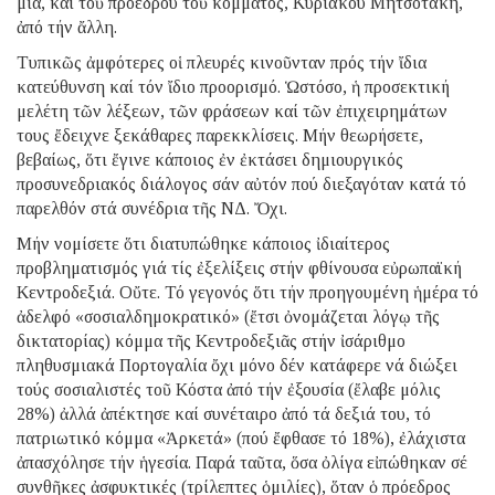
μία, καί τοῦ προέδρου τοῦ κόμματος, Κυριάκου Μητσοτάκη,
ἀπό τήν ἄλλη.
Τυπικῶς ἀμφότερες οἱ πλευρές κινοῦνταν πρός τήν ἴδια
κατεύθυνση καί τόν ἴδιο προορισμό. Ὡστόσο, ἡ προσεκτική
μελέτη τῶν λέξεων, τῶν φράσεων καί τῶν ἐπιχειρημάτων
τους ἔδειχνε ξεκάθαρες παρεκκλίσεις. Μήν θεωρήσετε,
βεβαίως, ὅτι ἔγινε κάποιος ἐν ἐκτάσει δημιουργικός
προσυνεδριακός διάλογος σάν αὐτόν πού διεξαγόταν κατά τό
παρελθόν στά συνέδρια τῆς ΝΔ. Ὄχι.
Μήν νομίσετε ὅτι διατυπώθηκε κάποιος ἰδιαίτερος
προβληματισμός γιά τίς ἐξελίξεις στήν φθίνουσα εὐρωπαϊκή
Κεντροδεξιά. Οὔτε. Τό γεγονός ὅτι τήν προηγουμένη ἡμέρα τό
ἀδελφό «σοσιαλδημοκρατικό» (ἔτσι ὀνομάζεται λόγῳ τῆς
δικτατορίας) κόμμα τῆς Κεντροδεξιᾶς στήν ἰσάριθμο
πληθυσμιακά Πορτογαλία ὄχι μόνο δέν κατάφερε νά διώξει
τούς σοσιαλιστές τοῦ Κόστα ἀπό τήν ἐξουσία (ἔλαβε μόλις
28%) ἀλλά ἀπέκτησε καί συνέταιρο ἀπό τά δεξιά του, τό
πατριωτικό κόμμα «Ἀρκετά» (πού ἔφθασε τό 18%), ἐλάχιστα
ἀπασχόλησε τήν ἡγεσία. Παρά ταῦτα, ὅσα ὀλίγα εἰπώθηκαν σέ
συνθῆκες ἀσφυκτικές (τρίλεπτες ὁμιλίες), ὅταν ὁ πρόεδρος