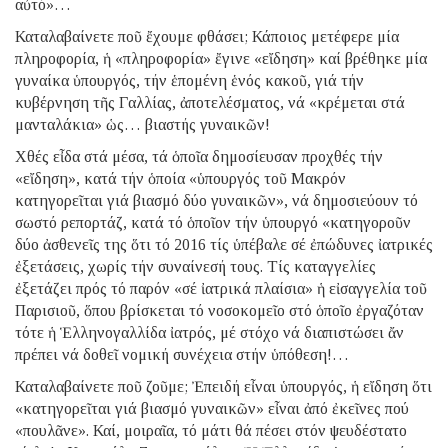
αὐτό»…
Καταλαβαίνετε ποῦ ἔχουμε φθάσει; Κάποιος μετέφερε μία
πληροφορία, ἡ «πληροφορία» ἔγινε «εἴδηση» καί βρέθηκε μία
γυναίκα ὑπουργός, τήν ἑπομένη ἑνός κακοῦ, γιά τήν
κυβέρνηση τῆς Γαλλίας, ἀποτελέσματος, νά «κρέμεται στά
μανταλάκια» ὡς… βιαστής γυναικῶν!
Χθές εἶδα στά μέσα, τά ὁποῖα δημοσίευσαν προχθές τήν
«εἴδηση», κατά τήν ὁποία «ὑπουργός τοῦ Μακρόν
κατηγορεῖται γιά βιασμό δύο γυναικῶν», νά δημοσιεύουν τό
σωστό ρεπορτάζ, κατά τό ὁποῖον τήν ὑπουργό «κατηγοροῦν
δύο ἀσθενεῖς της ὅτι τό 2016 τίς ὑπέβαλε σέ ἐπώδυνες ἰατρικές
ἐξετάσεις, χωρίς τήν συναίνεσή τους. Τίς καταγγελίες
ἐξετάζει πρός τό παρόν «σέ ἰατρικά πλαίσια» ἡ εἰσαγγελία τοῦ
Παρισιοῦ, ὅπου βρίσκεται τό νοσοκομεῖο στό ὁποῖο ἐργαζόταν
τότε ἡ Ἑλληνογαλλίδα ἰατρός, μέ στόχο νά διαπιστώσει ἄν
πρέπει νά δοθεῖ νομική συνέχεια στήν ὑπόθεση!…
Καταλαβαίνετε ποῦ ζοῦμε; Ἐπειδή εἶναι ὑπουργός, ἡ εἴδηση ὅτι
«κατηγορεῖται γιά βιασμό γυναικῶν» εἶναι ἀπό ἐκεῖνες πού
«πουλᾶνε». Καί, μοιραῖα, τό μάτι θά πέσει στόν ψευδέστατο