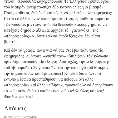
τίτλο! «Χρυσούλα Ζαχαροπούλου: Ἡ Ἑλληνίδα ὑφυπουργός
τοῦ Μακρόν ἀντιμετωπίζει δύο καταγγελίες γιά βιασμό»!
Ποιός κάθεται, ἀπό ’κεῖ καί πέρα, νά μελετήσει λεπτομέρειες;
Πετάει ὁ ἄλλος ἕναν «πιασάρικο» τίτλο, ὁρμοῦν τά κοράκια
τῶν «σόσιαλ μίντια», τά ὁποῖα θεωροῦν κακούργημα τό νά
κατέχεις δημόσιο ἀξίωμα, ἀρχίζει τό «γαϊτανάκι» τῆς
«πληροφορίας» κι ἄντε ἐσύ νά ἀποδείξεις ὅτι δέν εἶσαι
βιαστής!
Καί δέν τά γράφω αὐτά γιά νά σᾶς στρέψω πάλι πρός τίς
ἐφημερίδες, οἱ ὁποῖες –ὑποτίθεται– «διυλίζουν τόν κώνωπα»
πρίν δημοσιεύσουν μία εἴδηση. Δυστυχῶς, τήν «εἴδηση» περί
τοῦ «βιασμοῦ» τῶν γυναικῶν ἀπό τήν ὑπουργό τοῦ Μακρόν
τήν δημοσίευσαν καί ἐφημερίδες! Κι αὐτό διότι ἀντί τά
ἔντυπα μέσα νά προσπαθήσουν νά πείσουν ὅτι ἄλλο
«πληροφορία» καί ἄλλο «εἴδηση», προσπαθοῦν νά ξεπεράσουν
τά «σόσιαλ», ἀπό τά ὁποῖα κινδυνεύουν! Φαῦλος κύκλος!
Φαυλεπίφαυλος!
Απόψεις
Μανώλης Κοττάκης