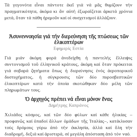
Τά γεγονότα εἶναι πάντοτε ἐκεῖ γιά νά μᾶς θυμίζουν τήν
πραγματικότητα, ἀκόμα κι ἄν αὐτή ἐξωραΐζεται ἀρκετά χρόνια
μετά, ὅταν τά πάθη ἠρεμοῦν καί οἱ συσχετισμοί ἀλλάζουν.
Ἀσυνεννοησία γιά τήν διερεύνηση τῆς πτώσεως τῶν
ἑλικοπτέρων
Εφημερίς Εστία
Γιά μιάν ἀκόμη φορά ἀνεδείχθη ἡ παντελής ἔλλειψις
συντονισμοῦ τοῦ ἑλληνικοῦ κράτους, ἀκόμη καί ὅταν πρόκειται
γιά σοβαρά ζητήματα ὅπως ἡ διερεύνησις ἑνός ἀεροπορικοῦ
δυστυχήματος, ἡ σύγκρουσις τῶν δύο πυροσβεστικῶν
ἑλικοπτέρων κατά τήν ὁποία σκοτώθηκαν δύο μέλη τῶν
πληρωμάτων τους.
Ὁ ἀρχηγός πρέπει νά εἶναι μόνον ἕνας
Δημήτρης Καπράνος
Χιλιάδες κόσμος, καί τῶν δύο φύλων καί κάθε ἡλικίας –
προφανῶς καί ὀπαδοί ἄλλων ὁμάδων τῆς Ἰταλίας–, κατέκλυσαν
τούς δρόμους γύρω ἀπό τήν ἐκκλησία, ἀλλά καί ὅλη τήν
διαδρομή, δεξιά καί ἀριστερά, σέ μεγάλη ἀπόσταση ἀπό τόν ναό.