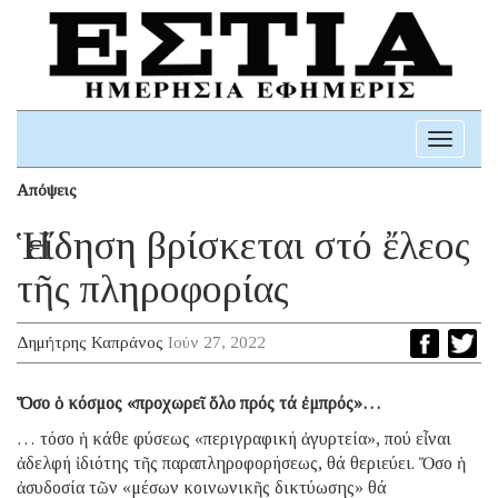
Toggle
navigati
Απόψεις
Ἡ εἴδηση βρίσκεται στό ἔλεος
τῆς πληροφορίας
Δημήτρης Καπράνος
Ιούν 27, 2022
Ὅσο ὁ κόσμος «προχωρεῖ ὅλο πρός τά ἐμπρός»…
… τόσο ἡ κάθε φύσεως «περιγραφική ἀγυρτεία», πού εἶναι
ἀδελφή ἰδιότης τῆς παραπληροφορήσεως, θά θεριεύει. Ὅσο ἡ
ἀσυδοσία τῶν «μέσων κοινωνικῆς δικτύωσης» θά