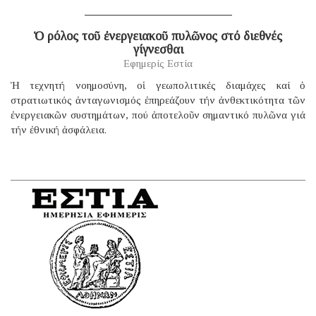
Ὁ ρόλος τοῦ ἐνεργειακοῦ πυλῶνος στό διεθνές
γίγνεσθαι
Εφημερίς Εστία
Ἡ τεχνητή νοημοσύνη, οἱ γεωπολιτικές διαμάχες καί ὁ
στρατιωτικός ἀνταγωνισμός ἐπηρεάζουν τήν ἀνθεκτικότητα τῶν
ἐνεργειακῶν συστημάτων, πού ἀποτελοῦν σημαντικό πυλῶνα γιά
τήν ἐθνική ἀσφάλεια.