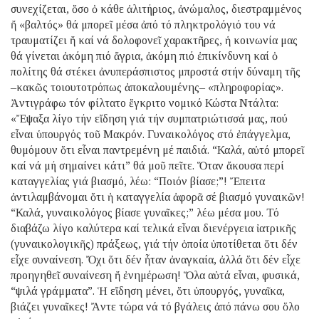
συνεχίζεται, ὅσο ὁ κάθε ἀλιτήριος, ἀνώμαλος, διεστραμμένος
ἤ «βαλτός» θά μπορεῖ μέσα ἀπό τό πληκτρολόγιό του νά
τραυματίζει ἤ καί νά δολοφονεῖ χαρακτῆρες, ἡ κοινωνία μας
θά γίνεται ἀκόμη πιό ἄγρια, ἀκόμη πιό ἐπικίνδυνη καί ὁ
πολίτης θά στέκει ἀνυπεράσπιστος μπροστά στήν δύναμη τῆς
–κακῶς τοιουτοτρόπως ἀποκαλουμένης– «πληροφορίας».
Ἀντιγράφω τόν φίλτατο ἔγκριτο νομικό Κώστα Ντάλτα:
«Ἔψαξα λίγο τήν εἴδηση γιά τήν συμπατριώτισσά μας, πού
εἶναι ὑπουργός τοῦ Μακρόν. Γυναικολόγος στό ἐπάγγελμα,
θυμόμουν ὅτι εἶναι παντρεμένη μέ παιδιά. “Καλά, αὐτό μπορεῖ
καί νά μή σημαίνει κάτι” θά μοῦ πεῖτε. Ὅταν ἄκουσα περί
καταγγελίας γιά βιασμό, λέω: “Ποιόν βίασε;”! Ἔπειτα
ἀντιλαμβάνομαι ὅτι ἡ καταγγελία ἀφορᾶ σέ βιασμό γυναικῶν!
“Καλά, γυναικολόγος βίασε γυναῖκες;” λέω μέσα μου. Τό
διαβάζω λίγο καλύτερα καί τελικά εἶναι διενέργεια ἰατρικῆς
(γυναικολογικῆς) πράξεως, γιά τήν ὁποία ὑποτίθεται ὅτι δέν
εἶχε συναίνεση. Ὄχι ὅτι δέν ἦταν ἀναγκαία, ἀλλά ὅτι δέν εἶχε
προηγηθεῖ συναίνεση ἤ ἐνημέρωση! Ὅλα αὐτά εἶναι, φυσικά,
“ψιλά γράμματα”. Ἡ εἴδηση μένει, ὅτι ὑπουργός, γυναῖκα,
βιάζει γυναῖκες! Ἄντε τώρα νά τό βγάλεις ἀπό πάνω σου ὅλο