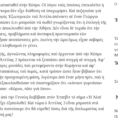
Ο
ατασταθεῖ στήν Κύπρο. Οἱ λόγοι τούς ὁποίους ἐπεκαλεῖτο ἡ
γκυρα δέν εἶχε διάθεση νά ὑποχωρήσει. Καί συζητοῦσε γιά
υργός Ἐξωτερικῶν τοῦ Ἀττίλα ἀπέναντι σέ ἕναν Γεώργιο
Ἡ
ώσει ὅ,τι μποροῦσε νά σωθεῖ γνωρίζοντας ὅτι ἡ ἐπιλογή τῆς
ἀποκλεισθεῖ ἀπό τήν Ἀθήνα. Δέν εἶναι δέ τυχαῖο ὅτι τήν
ψεις, προβλήματα καί ἀνεπαρκῆ προετοιμασία τῶν
Τά
αν ἀνυπόστατες μέν, ἐκείνη τήν ὥρα ὅμως εἶχαν σοβαρές
ἐ
ῦ πληθυσμοῦ ἐν γένει.
γε
χῆς, ἀγνοῶντας πληροφορίες πού ἔρχονταν ἀπό τήν Κύπρο
Μ
 Ἀττίλας 2 πρόκειται νά ξεσπάσει ἀπό στιγμή σέ στιγμή. Ἀφ’
Ἱ
τερες μονάδες πού μετεφέροντο στήν Κυρήνεια καί ἀφ’
ταπαύσεως τοῦ πυρός, κατά τρόπον ὥστε ἦταν βέβαιον ὅτι
ήν προηγουμένη φάση, λιγώτερο ἀπό ἕναν μῆνα πρίν, πού ἡ
Ση
 ἐξακολουθοῦσαν νά ὑποστηρίζουν ὅτι «κάνουν γυμνάσια»
αν: «Κύριοι, πᾶτε γιά ὕπνο».
 ἀπό τήν Γενεύη διεβίβασε στόν Ἐτσεβίτ τό σῆμα «Ἡ Ἀϊσέ
Ν
εἶχε ἐξαπολυθεῖ. Καί τώρα ὁ Ἀττίλας 3 εἶναι μπροστά στά
λι πιστεύουμε ὅτι θά εὑρεθεῖ λύσις διά τῆς διπλωματίας καί
Ν
πή μας!
Π