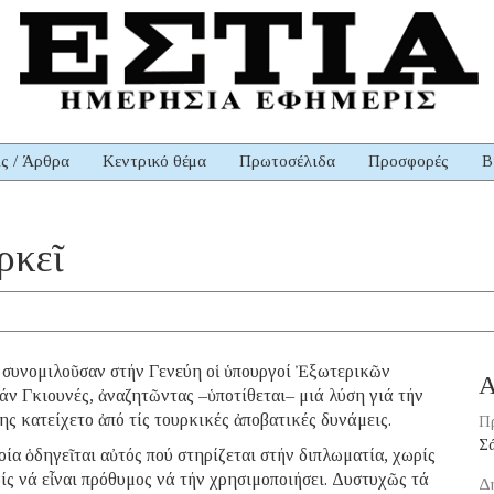
ις / Άρθρα
Κεντρικό θέμα
Πρωτοσέλιδα
Προσφορές
Β
ρκεῖ
ύ συνομιλοῦσαν στήν Γενεύη οἱ ὑπουργοί Ἐξωτερικῶν
Α
ν Γκιουνές, ἀναζητῶντας –ὑποτίθεται– μιά λύση γιά τήν
ς κατείχετο ἀπό τίς τουρκικές ἀποβατικές δυνάμεις.
Π
Σ
ία ὁδηγεῖται αὐτός πού στηρίζεται στήν διπλωματία, χωρίς
ρίς νά εἶναι πρόθυμος νά τήν χρησιμοποιήσει. Δυστυχῶς τά
Δ