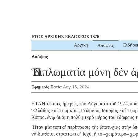
ΕΤΟΣ ΑΡΧΙΚΗΣ ΕΚΔΟΣΕΩΣ 1876
Αρχική
Ειδήσε
Απόψεις
Απόψεις
Ἡ διπλωματία μόνη δέν ἀ
Εφημερίς Εστία
Αυγ 15, 2024
ΗΤΑΝ τέτοιες ἡμέρες, τόν Αὔγουστο τοῦ 1974, πο
Ἑλλάδος καί Τουρκίας, Γεώργιος Μαῦρος καί Τουρά
Κύπρο, ἐνῷ ἀκόμη πολύ μικρό μέρος τοῦ ἐδάφους τη
Ἦταν μία τυπική περίπτωσις τῆς ἀποτυχίας στήν ὁπο
νά διαθέτει στρατιωτική ἰσχύ, ἤ τό –χειρότερο– χω