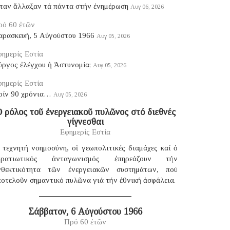
ταν ἄλλαξαν τά πάντα στήν ἐνημέρωση
Αυγ 06, 2026
ρό 60 ἐτῶν
αρασκευή, 5 Αὐγούστου 1966
Αυγ 05, 2026
ημερίς Εστία
ύργος ἐλέγχου ἡ Ἀστυνομία;
Αυγ 05, 2026
ημερίς Εστία
ρίν 90 χρόνια…
Αυγ 05, 2026
 ρόλος τοῦ ἐνεργειακοῦ πυλῶνος στό διεθνές
γίγνεσθαι
Εφημερίς Εστία
 τεχνητή νοημοσύνη, οἱ γεωπολιτικές διαμάχες καί ὁ
τρατιωτικός ἀνταγωνισμός ἐπηρεάζουν τήν
νθεκτικότητα τῶν ἐνεργειακῶν συστημάτων, πού
οτελοῦν σημαντικό πυλῶνα γιά τήν ἐθνική ἀσφάλεια.
Σάββατον, 6 Αὐγούστου 1966
Πρό 60 ἐτῶν