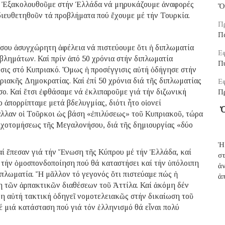
α. Ἐξακολουθοῦμε στήν Ἑλλάδα νά μηρυκάζουμε ἀναφορές
Ὅ
 διευθετηθοῦν τά προβλήματα πού ἔχουμε μέ τήν Τουρκία.
Π
Π
ἴσου ἀσυγχώρητη ἀφέλεια νά πιστεύουμε ὅτι ἡ διπλωματία
Εφ
οβλημάτων. Καί πρίν ἀπό 50 χρόνια στήν διπλωματία
Π
ύσις στό Κυπριακό. Ὅμως ἡ προσέγγισις αὐτή ὁδήγησε στήν
ιακῆς Δημοκρατίας. Καί ἐπί 50 χρόνια διά τῆς διπλωματίας
Εφ
ο. Καί ἔτσι ἐφθάσαμε νά ἐκλιπαροῦμε γιά τήν διζωνική
Π
 ἀπορρίπταμε μετά βδελυγμίας, διότι ἦτο οἱονεί
Ὁ
βαλλαν οἱ Τοῦρκοι ὡς βάση «ἐπιλύσεως» τοῦ Κυπριακοῦ, τώρα
ιχοτομήσεως τῆς Μεγαλονήσου, διά τῆς δημιουργίας «δύο
Ἡ
αί ἔπεσαν γιά τήν Ἕνωση τῆς Κύπρου μέ τήν Ἑλλάδα, καί
σ
τήν ὁμοσπονδοποίηση πού θά καταστήσει καί τήν ὑπόλοιπη
ἀ
ιπλωματία. Ἤ μᾶλλον τό γεγονός ὅτι πιστεύαμε πώς ἡ
ἀπ
ση τῶν ἁρπακτικῶν διαθέσεων τοῦ Ἀττίλα. Καί ἀκόμη δέν
ρη αὐτή τακτική ὁδηγεῖ νομοτελειακῶς στήν δικαίωση τοῦ
έ μιά κατάσταση πού γιά τόν ἑλληνισμό θά εἶναι πολύ