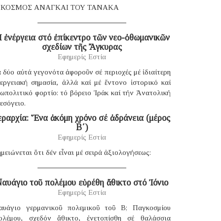
 ΚΟΣΜΟΣ ΑΝΑΓΚΑΙ ΤΟΥ ΤΑΝΑΚΑ
 ἐνέργεια στό ἐπίκεντρο τῶν νεο-ὀθωμανικῶν
σχεδίων τῆς Ἄγκυρας
Εφημερίς Εστία
 δύο αὐτά γεγονότα ἀφοροῦν σέ περιοχές μέ ἰδιαίτερη
νεργειακή σημασία, ἀλλά καί μέ ἔντονο ἱστορικό καί
ωπολιτικό φορτίο: τό βόρειο Ἰράκ καί τήν Ἀνατολική
εσόγειο.
εραρχία: Ἕνα ἀκόμη χρόνο σέ ἀδράνεια (μέρος
B΄)
Εφημερίς Εστία
μειώνεται ὅτι δέν εἶναι μέ σειρά ἀξιολογήσεως:
αυάγιο τοῦ πολέμου εὑρέθη ἄθικτο στό Ἰόνιο
Εφημερίς Εστία
αυάγιο γερμανικοῦ πολεμικοῦ τοῦ B; Παγκοσμίου
ολέμου, σχεδόν ἄθικτο, ἐνετοπίσθη σέ θαλάσσια