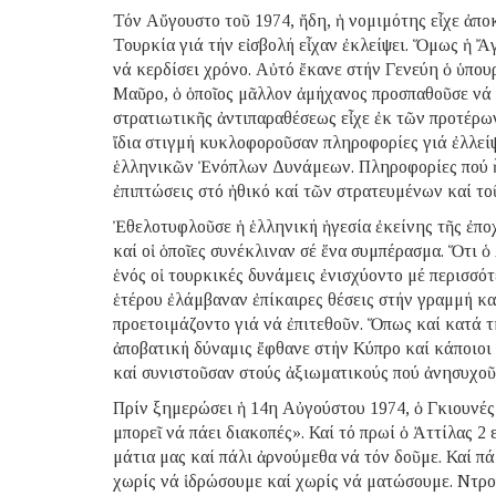
Τόν Αὔγουστο τοῦ 1974, ἤδη, ἡ νομιμότης εἶχε ἀποκ
Τουρκία γιά τήν εἰσβολή εἶχαν ἐκλείψει. Ὅμως ἡ Ἄ
νά κερδίσει χρόνο. Αὐτό ἔκανε στήν Γενεύη ὁ ὑπο
Μαῦρο, ὁ ὁποῖος μᾶλλον ἀμήχανος προσπαθοῦσε νά σ
στρατιωτικῆς ἀντιπαραθέσεως εἶχε ἐκ τῶν προτέρων 
ἴδια στιγμή κυκλοφοροῦσαν πληροφορίες γιά ἐλλεί
ἑλληνικῶν Ἐνόπλων Δυνάμεων. Πληροφορίες πού ἦσ
ἐπιπτώσεις στό ἠθικό καί τῶν στρατευμένων καί το
Ἐθελοτυφλοῦσε ἡ ἑλληνική ἡγεσία ἐκείνης τῆς ἐπο
καί οἱ ὁποῖες συνέκλιναν σέ ἕνα συμπέρασμα. Ὅτι ὁ
ἑνός οἱ τουρκικές δυνάμεις ἐνισχύοντο μέ περισσό
ἑτέρου ἐλάμβαναν ἐπίκαιρες θέσεις στήν γραμμή κα
προετοιμάζοντο γιά νά ἐπιτεθοῦν. Ὅπως καί κατά τ
ἀποβατική δύναμις ἔφθανε στήν Κύπρο καί κάποιοι
καί συνιστοῦσαν στούς ἀξιωματικούς πού ἀνησυχοῦσ
Πρίν ξημερώσει ἡ 14η Αὐγούστου 1974, ὁ Γκιουνές
μπορεῖ νά πάει διακοπές». Καί τό πρωί ὁ Ἀττίλας 2 
μάτια μας καί πάλι ἀρνούμεθα νά τόν δοῦμε. Καί πά
χωρίς νά ἱδρώσουμε καί χωρίς νά ματώσουμε. Ντρο