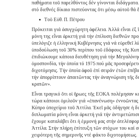
παθήματα τοῦ παρελθόντος δέν γίνονται διδάγματ
στό διεθνές δίκαιο πιστεύοντας ὅτι μέσῳ αὐτοῦ θά
Tοῦ Εὐθ. Π. Πέτρου
Πρόκειται γιά ἀσυγχώρητη ἀφέλεια. Ἀλλά εἶναι ἐξ 
μόνη της εἶναι ἀρκετή γιά τήν ἐπίλυση διεθνῶν πρ
ὑπελόγιζε ἡ ἑλληνική Κυβέρνησις γιά νά εὑρεθεῖ λ
ὑποδούλωση τοῦ 30% περίπου τοῦ ἐδάφους τῆς Κυπρ
ἐπιδιώκουμε κάποια διευθέτηση γιά τήν Μεγαλόνησ
ὁμοσπονδία, τήν ὁποία τό 1975 πού μᾶς προσεφέρετο
διχοτόμησις. Τήν ὁποία ἀφοῦ ἐπί σειράν ἐτῶν ἐπέ
τήν ἀπορρίπτουν ἀπαιτῶντας τήν ἀναγνώριση τῆς δ
κρατῶν».
Εἶναι τραγικό ὅτι οἱ ἥρωες τῆς ΕΟΚΑ πολέμησαν κ
τώρα κάποιοι ὁμιλοῦν γιά «ἐπανένωση» ἐννοῶντας 
Κύπρο ὑποχείριο τοῦ Ἀττίλα. Ἐκεῖ μᾶς ὁδήγησε ἡ δ
διπλωματία μόνη εἶναι ἀρκετή γιά τήν ἀντιμετώπι
ἔχουμε καταλάβει ὅτι ἡ ἐμμονή μας στήν ἀτελέσφο
Ἀττίλα. Στήν πλήρη ἐπίτευξη τῶν στόχων του καί σ
χειρότερη τῆς σημερινῆς ντέ φάκτο διχοτομήσεως.