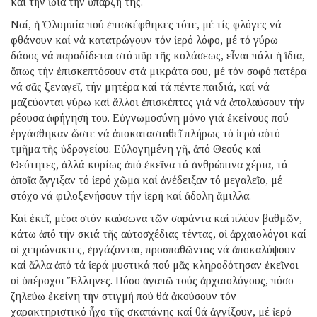
καί τήν ἴδια τήν ὕπαρξή της.
Ναί, ἡ Ὀλυμπία πού ἐπισκέφθηκες τότε, μέ τίς φλόγες νά
φθάνουν καί νά κατατρώγουν τόν ἱερό λόφο, μέ τό γύρω
δάσος νά παραδίδεται στό πῦρ τῆς κολάσεως, εἶναι πάλι ἡ ἴδια,
ὅπως τήν ἐπισκεπτόσουν στά μικράτα σου, μέ τόν σοφό πατέρα
νά σᾶς ξεναγεῖ, τήν μητέρα καί τά πέντε παιδιά, καί νά
μαζεύονται γύρω καί ἄλλοι ἐπισκέπτες γιά νά ἀπολαύσουν τήν
ρέουσα ἀφήγησή του. Εὐγνωμοσύνη μόνο γιά ἐκείνους πού
ἐργάσθηκαν ὥστε νά ἀποκατασταθεῖ πλήρως τό ἱερό αὐτό
τμῆμα τῆς ὑδρογείου. Εὐλογημένη γῆ, ἀπό Θεούς καί
Θεότητες, ἀλλά κυρίως ἀπό ἐκεῖνα τά ἀνθρώπινα χέρια, τά
ὁποῖα ἄγγιξαν τό ἱερό χῶμα καί ἀνέδειξαν τό μεγαλεῖο, μέ
στόχο νά φιλοξενήσουν τήν ἱερή καί ἄδολη ἅμιλλα.
Καί ἐκεῖ, μέσα στόν καύσωνα τῶν σαράντα καί πλέον βαθμῶν,
κάτω ἀπό τήν σκιά τῆς αὐτοσχέδιας τέντας, οἱ ἀρχαιολόγοι καί
οἱ χειρώνακτες, ἐργάζονται, προσπαθῶντας νά ἀποκαλύψουν
καί ἄλλα ἀπό τά ἱερά μυστικά πού μᾶς κληροδότησαν ἐκεῖνοι
οἱ ὑπέροχοι Ἕλληνες. Πόσο ἀγαπῶ τούς ἀρχαιολόγους, πόσο
ζηλεύω ἐκείνη τήν στιγμή πού θά ἀκούσουν τόν
χαρακτηριστικό ἦχο τῆς σκαπάνης καί θά ἀγγίξουν, μέ ἱερό