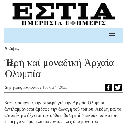
Toggle
navigati
Απόψεις
Ἡ ἱερή καί μοναδική Ἀρχαία
Ὀλυμπία
Δημήτρης Καπράνος
Ιούλ 24, 2023
Καθώς παίρνεις τήν στροφή γιά τήν Ἀρχαία Ὀλυμπία,
ἀντιλαμβάνεσαι ἀμέσως τήν ἀλλαγή τοῦ τοπίου. Ἀκόμη καί τό
αὐτοκίνητο δέχεται τήν αὐθυποβολή καί ὑπακούει σέ κάποιο
περίεργο νεῦμα, ἐλαττώνοντας –λές ἀπό μόνο του–