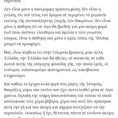
ταχύτητα…
Δέν εἶναι μόνο ἡ πανέμορφη πράσινη φύση, δέν εἶναι ἡ
γνώση, ὅτι στό τέλος τοῦ δρόμου σέ περιμένει τό μεγαλεῖο
ἐκείνης τῆς ἀνεπανάληπτης ἐποχῆς τῶν θαυμάτων, δέν εἶναι
μόνο ἡ αἴσθηση ὅτι σέ λίγο θά βρεθεῖς γιά μία ἀκόμη φορά
ἐκεῖ ὅπου ἀνέπνεε ἐλευθερία καί ἅμιλλα ὁ τότε γνωστός
κόσμος, εἶναι ἡ αἴσθηση πού μόνο ὁ ἱερός τόπος τῆς Ἤλιδας
μπορεῖ νά προσφέρει.
Ναί, εἶναι ἀλήθεια ὅτι στήν Ὀλυμπία βρίσκεις μίαν ἄλλη
Ἑλλάδα, τήν Ἑλλάδα πού θά ἤθελες νά συναντᾶς σέ κάθε
γωνιά αὐτῆς τῆς ὑπέροχης φλούδας γῆς, τήν ὁποία ἐμεῖς, οἱ
νεότεροι, ταλαιπωροῦμε συστηματικά, ὡς κακόβουλοι
κληρονόμοι.
Καί καθώς τό ὄχημα κυλᾶ ἀργά στίς ρᾶγες τῆς Ἱστορίας,
θαυμάζεις γύρω σου ἐκεῖνο πού ἔχει συντελεσθεῖ μέσα σέ λίγα
χρόνια, δηλαδή τήν πλήρη ἀποκατάσταση τοῦ τοπίου τό ὁποῖο
κατέκαυσαν τότε χέρια βέβηλα, χέρια πού ποτέ δέν ἀγάπησαν
αὐτή τήν γῆ καί πού ἀκόμη καί σήμερα συνεχίζουν νά τήν
πυρπολοῦν, ἑκουσίως ἤ ὄχι, θέτοντας πάντα σέ κίνδυνο ἀκόμη