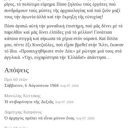
ρῖγος, τό πολύτιμο εὕρημα. Πόσο ζηλεύω τούς ἐργάτες πού
συνδράμουν τούς μύστες τῆς ἀρχαιολογίας καί πού ζοῦν μαζί
τους τήν ἀγωνία ἀλλά καί τήν ἔκρηξη τῆς εὐτυχίας!
Πόσο ἀγαπῶ αὐτή τήν μοναδική ἐπιστήμη, πού μᾶς δένει μέ τό
παρελθόν καί μᾶς δίνει ἐλπίδες γιά τό μέλλον! Γονάτισα
κάποια στιγμή καί σήκωσα τά χέρια στόν οὐρανό. Καί δίπλα
μου, πέντε ἕξι Κινεζοῦλες, πού εἶχαν βρεθεῖ στήν Ἄλτι, ἔκαναν
τό ἴδιο. «Προσευχηθήκατε στόν Δία;» μέ ρώτησε μιά τους στά
ἀγγλικά. «Ὄχι, εὐχαρίστησα τήν Ἑλλάδα!» ἀπάντησα…
Απόψεις
Πρό 60 ἐτῶν
Σάββατον, 6 Αὐγούστου 1966
Αυγ 07, 2026
Μανώλης Κοττάκης
Ἡ στιβαρότητα τῆς Δεξιᾶς
Αυγ 07, 2026
Δημήτρης Καπράνος
Ὁ ἀρχηγός πρέπει νά εἶναι μόνον ἕνας
Αυγ 07, 2026