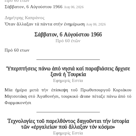
Πρό 60 ἐτῶν
Σάββατον, 6 Αὐγούστου 1966
Αυγ 06, 2026
Δημήτρης Καπράνος
Ὅταν ἄλλαξαν τά πάντα στήν ἐνημέρωση
Αυγ 06, 2026
Σάββατον, 6 Αὐγούστου 1966
Πρό 60 ἐτῶν
Πρό 60 ετων
Ὑπερπτήσεις πάνω ἀπό νησιά καί παραβιάσεις ἄρχισε
ξανά ἡ Τουρκία
Εφημερίς Εστία
Μία ἡμέρα μετά τήν ἐπίσκεψη τοῦ Πρωθυπουργοῦ Κυριάκου
Μητσοτάκη στό Ἀγαθονήσι, τουρκικό drone πέταξε πάνω ἀπό τό
Φαρμακονήσι
Τεχνολογίες τοῦ παρελθόντος διηγοῦνται τήν ἱστορία
τῶν «ἐργαλείων πού ἄλλαξαν τόν κόσμο»
Εφημερίς Εστία