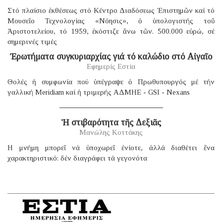
Στό πλαίσιο ἐκθέσεως στό Κέντρο Διαδόσεως Ἐπιστημῶν καί τό
Μουσεῖο Τεχνολογίας «Νόησις», ὁ ὑπολογιστής τοῦ
Ἀριστοτελείου, τό 1959, ἐκόστιζε ἄνω τῶν. 500.000 εὐρώ, σέ
σημερινές τιμές
Ἐρωτήματα συγκυριαρχίας γιά τό καλώδιο στό Αἰγαῖο
Εφημερίς Εστία
Θολές ἡ συμφωνία πού ὑπέγραψε ὁ Πρωθυπουργός μέ τήν
γαλλική Μeridiam καί ἡ τριμερής ΑΔΜΗΕ - GSI - Nexans
Ἡ στιβαρότητα τῆς Δεξιᾶς
Μανώλης Κοττάκης
H μνήμη μπορεῖ νά ὑποχωρεῖ ἐνίοτε, ἀλλά διαθέτει ἕνα
χαρακτηριστικό: δέν διαγράφει τά γεγονότα