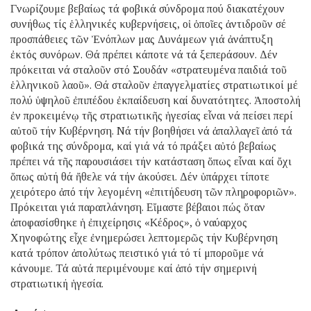
Γνωρίζουμε βεβαίως τά φοβικά σύνδρομα πού διακατέχουν
συνήθως τίς ἑλληνικές κυβερνήσεις, οἱ ὁποῖες ἀντιδροῦν σέ
προσπάθειες τῶν Ἐνόπλων μας Δυνάμεων γιά ἀνάπτυξη
ἐκτός συνόρων. Θά πρέπει κάποτε νά τά ξεπεράσουν. Δέν
πρόκειται νά σταλοῦν στό Σουδάν «στρατευμένα παιδιά τοῦ
ἑλληνικοῦ λαοῦ». Θά σταλοῦν ἐπαγγελματίες στρατιωτικοί μέ
πολύ ὑψηλοῦ ἐπιπέδου ἐκπαίδευση καί δυνατότητες. Ἀποστολή
ἐν προκειμένῳ τῆς στρατιωτικῆς ἡγεσίας εἶναι νά πείσει περί
αὐτοῦ τήν Κυβέρνηση. Νά τήν βοηθήσει νά ἀπαλλαγεῖ ἀπό τά
φοβικά της σύνδρομα, καί γιά νά τό πράξει αὐτό βεβαίως
πρέπει νά τῆς παρουσιάσει τήν κατάσταση ὅπως εἶναι καί ὄχι
ὅπως αὐτή θά ἤθελε νά τήν ἀκούσει. Δέν ὑπάρχει τίποτε
χειρότερο ἀπό τήν λεγομένη «ἐπιτήδευση τῶν πληροφοριῶν».
Πρόκειται γιά παραπλάνηση. Εἴμαστε βέβαιοι πώς ὅταν
ἀποφασίσθηκε ἡ ἐπιχείρησις «Κέδρος», ὁ ναύαρχος
Χηνοφώτης εἶχε ἐνημερώσει λεπτομερῶς τήν Κυβέρνηση
κατά τρόπον ἀπολύτως πειστικό γιά τό τί μποροῦμε νά
κάνουμε. Τά αὐτά περιμένουμε καί ἀπό τήν σημερινή
στρατιωτική ἡγεσία.