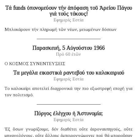
Τά funds ὑπονομεύουν τήν ἀπόφαση τοῦ Ἀρείου Πάγου
γιά τούς τόκους!
Εφημερίς Εστία
Μπλοκάρουν τήν πληρωμή τῶν νέων, μειωμένων δόσεων
Παρασκευή, 5 Αὐγούστου 1966
Πρό 60 ἐτῶν
Ο ΚΟΣΜΟΣ ΣΥΝΕΝΤΕΥΞΕΙΣ
Τα μεγάλα εικαστικά ραντεβού του καλοκαιριού
Εφημερίς Εστία
Tο καλοκαίρι αποτελεί διαχρονικά την πιο εξωστρεφή εποχή για
τον πολιτισμό.
Πύργος ἐλέγχου ἡ Ἀστυνομία;
Εφημερίς Εστία
Ἐξ ὅσων γνωρίζουμε, δέν διαθέτει οὔτε ἀεροναυπηγούς, οὔτε
μηχανολόγους, οὔτε ἄλλους ἐμπειρογνώμονες πού θά μποροῦσαν