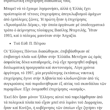
στρατιωτική ἐπιχείρηση διασώσεώς τους.
Μπορεῖ νά τό ἔχουμε λησμονήσει, ἀλλά ἡ Ἑλλάς ἔχει
προϊστορία σέ τέτοιες ἐπιχειρήσεις ἀπεγκλωβισμοῦ ἀμάχων
ἀπό ἐμπόλεμες ζῶνες. Ἡ πρώτη ἦταν ἡ ἐπιχείρησις
«Χρυσόμαλλο Δέρας», τήν ὁποία ὀργάνωσε μέ ὑποδειγματικό
τρόπο ὁ ἀείμνηστος πλοίαρχος Βασίλης Ντερτιλῆς. Ἦταν
1993, καί ὁ πόλεμος μαινόταν στήν Ἀπχαζία.
Tοῦ Εὐθ. Π. Πέτρου
Οἱ Ἕλληνες Πόντιοι διασώθηκαν, ἐπιβιβάσθηκαν σέ
ἐπιβατηγό πλοῖο καί ἦλθαν στήν Ἑλλάδα. Μετεῖχαν ὡς ὁμάς
ἀσφαλείας δέκα καταδρομεῖς, ἐνῷ εἶχε προηγηθεῖ σοβαρή
διπλωματική προεργασία καί συντονισμός. Λίγα χρόνια
ἀργότερα, τό 1997, μία μεγαλύτερης ἐκτάσεως ναυτική
ἐπιχείρησις ἔγινε στήν Ἀλβανία πού κλυδωνιζόταν ἀπό τίς
συγκρούσεις πού πυροδοτήθηκαν ἐξ αἰτίας τοῦ σκανδάλου τῶν
πυραμίδων. Εἶχε ὀνομασθεῖ ἐπιχείρησις «κοσμᾶς».
Ἐκεῖ δέν ἦσαν μόνον Ἕλληνες αὐτοί πού παρελήφθησαν ἀπό
τά πολεμικά πλοῖα πού εἶχαν μπεῖ στό λιμάνι τοῦ Δυρραχίου,
ἦσαν καί Κινέζοι, ἡ κυβέρνησις τῶν ὁποίων εἶχε ζητήσει τήν