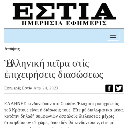
Toggle
navigati
Απόψεις
Ἡ ἑλληνική πεῖρα στίς
ἐπιχειρήσεις διασώσεως
Εφημερίς Εστία
Απρ 24, 2023
ΕΛΛΗΝΕΣ κινδυνεύουν στό Σουδάν. Ἐλαχίστη ὑποχρέωσις
τοῦ Κράτους εἶναι ἡ διάσωσίς τους. Εἴτε μέ διπλωματικά μέσα,
κατόπιν δηλαδή συμφωνιῶν ἀσφαλοῦς διελεύσεως μέχρις
ὅτου φθάσουν σέ χῶρες ὅπου δέν θά κινδυνεύουν, εἴτε μέ