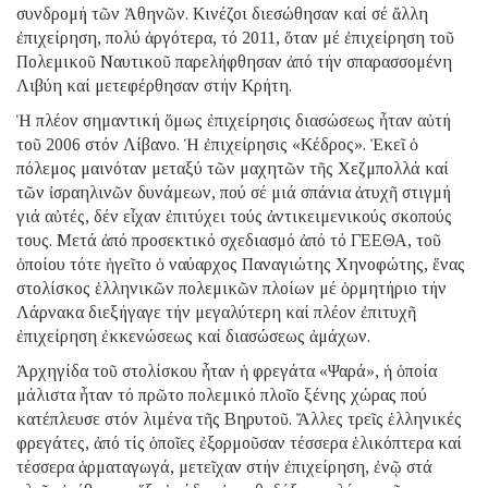
συνδρομή τῶν Ἀθηνῶν. Κινέζοι διεσώθησαν καί σέ ἄλλη
ἐπιχείρηση, πολύ ἀργότερα, τό 2011, ὅταν μέ ἐπιχείρηση τοῦ
Πολεμικοῦ Ναυτικοῦ παρελήφθησαν ἀπό τήν σπαρασσομένη
Λιβύη καί μετεφέρθησαν στήν Κρήτη.
Ἡ πλέον σημαντική ὅμως ἐπιχείρησις διασώσεως ἦταν αὐτή
τοῦ 2006 στόν Λίβανο. Ἡ ἐπιχείρησις «Κέδρος». Ἐκεῖ ὁ
πόλεμος μαινόταν μεταξύ τῶν μαχητῶν τῆς Χεζμπολλά καί
τῶν ἰσραηλινῶν δυνάμεων, πού σέ μιά σπάνια ἀτυχῆ στιγμή
γιά αὐτές, δέν εἶχαν ἐπιτύχει τούς ἀντικειμενικούς σκοπούς
τους. Μετά ἀπό προσεκτικό σχεδιασμό ἀπό τό ΓΕΕΘΑ, τοῦ
ὁποίου τότε ἡγεῖτο ὁ ναύαρχος Παναγιώτης Χηνοφώτης, ἕνας
στολίσκος ἑλληνικῶν πολεμικῶν πλοίων μέ ὁρμητήριο τήν
Λάρνακα διεξήγαγε τήν μεγαλύτερη καί πλέον ἐπιτυχῆ
ἐπιχείρηση ἐκκενώσεως καί διασώσεως ἀμάχων.
Ἀρχηγίδα τοῦ στολίσκου ἦταν ἡ φρεγάτα «Ψαρά», ἡ ὁποία
μάλιστα ἦταν τό πρῶτο πολεμικό πλοῖο ξένης χώρας πού
κατέπλευσε στόν λιμένα τῆς Βηρυτοῦ. Ἄλλες τρεῖς ἑλληνικές
φρεγάτες, ἀπό τίς ὁποῖες ἐξορμοῦσαν τέσσερα ἑλικόπτερα καί
τέσσερα ἁρματαγωγά, μετεῖχαν στήν ἐπιχείρηση, ἐνῷ στά