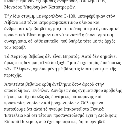
πλοῖα ἐπέβαιναν ἕξι ὁμάδες ἀνορθοδόξου πολέμου τῆς
Μονάδος Ὑποβρυχίων Καταστροφῶν.
Τήν ἴδια στιγμή, μέ ἀεροπλάνα C-130, μεταφέρθηκαν στόν
Λίβανο 310 τόνοι ἰατροφαρμακευτικοῦ ὑλικοῦ καί
ἀνθρωπιστικῆς βοηθείας, μαζί μέ τό ἀπαραίτητο ὑγειονομικό
προσωπικό. Εἶναι σημαντικό νά τονισθεῖ ἡ ὑποδειγματική
συνεργασία, σέ κάθε ἐπίπεδο, πού ὑπῆρξε τότε μέ τίς ἀρχές
τοῦ Ἰσραήλ.
Τό Χαρτούμ βεβαίως δέν εἶναι Βηρυτός. Αὐτό δέν σημαίνει
ὅμως πώς δέν μπορεῖ νά διεξαχθεῖ μιά ἐπιχείρησις διασώσεως
τῶν Ἑλλήνων, σχεδιασμένη μέ βάση τίς ἰδιαιτερότητες τῆς
περιοχῆς.
Ἀπαιτεῖται βεβαίως ὀρθή ἀντίληψις ὅσον ἀφορᾶ στήν
ἀποστολή τῶν Ἐνόπλων Δυνάμεων ὡς σχηματισμοῦ προβολῆς
ἰσχύος καί ὄχι ἁπλῶς ὡς δυνάμεως αὐτοαμύνης καί
προστασίας νησίδων καί βραχονησίδων. Θέλουμε νά
πιστεύουμε ὅτι αὐτό τό πνεῦμα ἐπικρατεῖ στά Γενικά
Ἐπιτελεῖα καί ὅτι τέτοιον προσανατολισμό ἔχει ἡ Διοίκησις
Εἰδικοῦ Πολέμου, πού ἔχει προσφάτως δημιουργηθεῖ.