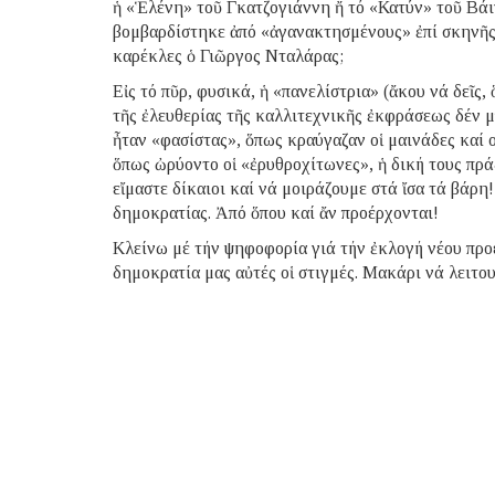
ἡ «Ἑλένη» τοῦ Γκατζογιάννη ἤ τό «Κατύν» τοῦ Βά
βομβαρδίστηκε ἀπό «ἀγανακτησμένους» ἐπί σκηνῆ
καρέκλες ὁ Γιῶργος Νταλάρας;
Εἰς τό πῦρ, φυσικά, ἡ «πανελίστρια» (ἄκου νά δεῖς
τῆς ἐλευθερίας τῆς καλλιτεχνικῆς ἐκφράσεως δέν μπ
ἦταν «φασίστας», ὅπως κραύγαζαν οἱ μαινάδες καί 
ὅπως ὠρύοντο οἱ «ἐρυθροχίτωνες», ἡ δική τους πράξ
εἴμαστε δίκαιοι καί νά μοιράζουμε στά ἴσα τά βάρη
δημοκρατίας. Ἀπό ὅπου καί ἄν προέρχονται!
Κλείνω μέ τήν ψηφοφορία γιά τήν ἐκλογή νέου προ
δημοκρατία μας αὐτές οἱ στιγμές. Μακάρι νά λειτ