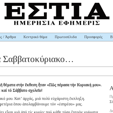
ις / Άρθρα
Κεντρικό θέμα
Πρωτοσέλιδα
Προσφορές
Β
τα Σαββατοκύριακο…
λῆ θέματα στήν ἔκθεση ἦταν «Πῶς πέρασα τήν Κυριακή μου».
Α
 καί τό Σάββατο σχολεῖο!
Π
κό μου. Κατ’ ἀρχάς, μιά πολύ εὐχάριστη ἔκπληξη.
Σ
αφετέρια ὅπου ἀπολαμβάνουμε τόν «ἐσπρέσο» μας.
Δ
ι εἶναι μιά ἀπό τίς κυρίες πού κάθε τόσο ζητοῦν χρήματα