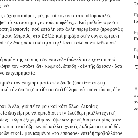
Ὅ
ς, νά
Π
χι, εὐχαριστοῦμε», μᾶς ρωτᾶ εὐγενέστατα: «Παρακαλῶ,
Π
ψε” τό κατάστημα γιά τούς καφέδες;». Καί μαθαίνουμε ὅτι
τη δεσποινίς, πού ἐστάλη ἀπό ἄλλη περιφέρεια (προφανῶς
Εφ
στήματα. Μπράβο, στό ΣΔΟΕ καί μπράβο στήν συγκεκριμένη
Π
καί τήν ἀποφασιστικότητά της! Κάτι καλό συντελεῖται στό
Εφ
Π
ιδρομή» τῆς κυρίας τῶν «πάνελ» (πάνελ-κι ἔρχονται πού
όψει τόν «στάντ-ἄπ» κωμικό, ἐπειδή «δέν τῆς ἄρεσαν» ὅσα
Ὁ
νο ἐπιχειρηματία.
μιά στόν ἐπιχειρηματία τόν ὁποῖο (ὑποτίθεται ὅτι)
Ἡ
κό τόν ὁποῖο (ὑποτίθεται ὅτι) θέλησε νά «συνετίσει», δέν
σ
ἀ
οι. Ἀλλά, γιά πεῖτε μου καί κάτι ἄλλο. Δικαίως
ἀπ
οία ἐπιχείρησε νά ἐμποδίσει τήν ἐλεύθερη καλλιτεχνική
αίως– τώρα ἐξηγέρθησαν, ὕψωσαν φωνή διαμαρτυρίας ὅταν
ακισμοῦ καί ὕβρεων σέ καλλιτεχνικές ἐκδηλώσεις πού δέν
ροοδευτικοί» μανιασμένοι «τά ἔσπασαν» ἐπειδή προβαλλόταν