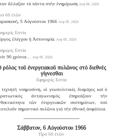
ταν ἄλλαξαν τά πάντα στήν ἐνημέρωση
Αυγ 06, 2026
ρό 60 ἐτῶν
αρασκευή, 5 Αὐγούστου 1966
Αυγ 05, 2026
ημερίς Εστία
ύργος ἐλέγχου ἡ Ἀστυνομία;
Αυγ 05, 2026
ημερίς Εστία
ρίν 90 χρόνια…
Αυγ 05, 2026
 ρόλος τοῦ ἐνεργειακοῦ πυλῶνος στό διεθνές
γίγνεσθαι
Εφημερίς Εστία
 τεχνητή νοημοσύνη, οἱ γεωπολιτικές διαμάχες καί ὁ
τρατιωτικός ἀνταγωνισμός ἐπηρεάζουν τήν
νθεκτικότητα τῶν ἐνεργειακῶν συστημάτων, πού
οτελοῦν σημαντικό πυλῶνα γιά τήν ἐθνική ἀσφάλεια.
Σάββατον, 6 Αὐγούστου 1966
Πρό 60 ἐτῶν