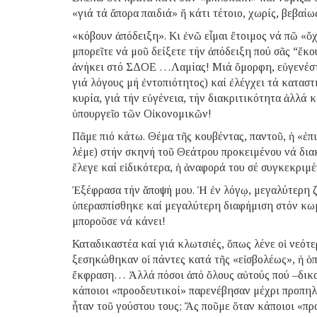
«γιά τά ἄπορα παιδιά» ἤ κάτι τέτοιο, χωρίς, βεβαίω
«κόβουν ἀπόδειξη». Κι ἐνῶ εἶμαι ἕτοιμος νά πῶ «ὄ
μπορεῖτε νά μοῦ δείξετε τήν ἀπόδειξη πού σᾶς “ἔκο
ἀνήκει στό ΣΔΟΕ …Λαμίας! Μιά ὄμορφη, εὐγενέστα
γιά λόγους μή ἐντοπιότητος) καί ἐλέγχει τά κατα
κυρία, γιά τήν εὐγένεια, τήν διακριτικότητα ἀλλά 
ὑπουργεῖο τῶν Οἰκονομικῶν!
Πᾶμε πιό κάτω. Θέμα τῆς κουβέντας, παντοῦ, ἡ «ἐπ
λέμε) στήν σκηνή τοῦ Θεάτρου προκειμένου νά διακ
ἔλεγε καί εἰδικότερα, ἡ ἀναφορά του σέ συγκεκριμέ
Ἐξέφρασα τήν ἄποψή μου. Ἡ ἐν λόγῳ, μεγαλύτερη ζη
ὑπερασπίσθηκε καί μεγαλύτερη διαφήμιση στόν κωμι
μποροῦσε νά κάνει!
Καταδικαστέα καί γιά κλωτσιές, ὅπως λένε οἱ νεότερ
ξεσηκώθηκαν οἱ πάντες κατά τῆς «εἰσβολέως», ἡ ὁπ
ἔκφραση… Ἀλλά πόσοι ἀπό ὅλους αὐτούς πού –δικ
κάποιοι «προοδευτικοί» παρενέβησαν μέχρι προπηλ
ἦταν τοῦ γούστου τους; Ἄς ποῦμε ὅταν κάποιοι «π