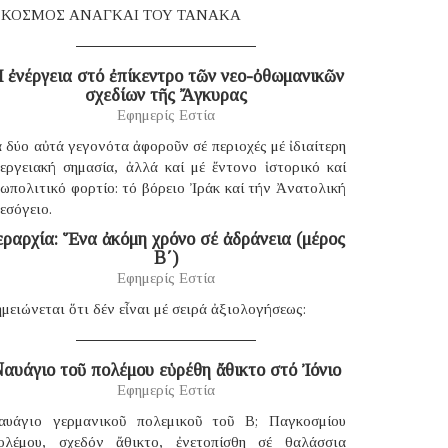
 ΚΟΣΜΟΣ ΑΝΑΓΚΑΙ ΤΟΥ ΤΑΝΑΚΑ
 ἐνέργεια στό ἐπίκεντρο τῶν νεο-ὀθωμανικῶν
σχεδίων τῆς Ἄγκυρας
Εφημερίς Εστία
 δύο αὐτά γεγονότα ἀφοροῦν σέ περιοχές μέ ἰδιαίτερη
νεργειακή σημασία, ἀλλά καί μέ ἔντονο ἱστορικό καί
ωπολιτικό φορτίο: τό βόρειο Ἰράκ καί τήν Ἀνατολική
εσόγειο.
εραρχία: Ἕνα ἀκόμη χρόνο σέ ἀδράνεια (μέρος
B΄)
Εφημερίς Εστία
μειώνεται ὅτι δέν εἶναι μέ σειρά ἀξιολογήσεως:
αυάγιο τοῦ πολέμου εὑρέθη ἄθικτο στό Ἰόνιο
Εφημερίς Εστία
αυάγιο γερμανικοῦ πολεμικοῦ τοῦ B; Παγκοσμίου
ολέμου, σχεδόν ἄθικτο, ἐνετοπίσθη σέ θαλάσσια