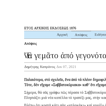
ΕΤΟΣ ΑΡΧΙΚΗΣ ΕΚΔΟΣΕΩΣ 1876
Αρχική
Ειδήσε
Απόψεις
Απόψεις
Ἕνα γεμᾶτο ἀπό γεγονό
Δημήτρης Καπράνος
Δεκ 07, 2021
Παλαιότερα, στό σχολεῖο, ἕνα ἀπό τά πλέον δημοφι
Τότε, δέν εἴχαμε «Σαββατοκύριακα» καθ’ ὅτι εἴχαμε
Σήμερα, θά σᾶς γράψω πῶς πέρασα τό Σαββατοκύρια
Πλησιάζει μιά νέα κοπέλλα τό τραπέζι μας, στήν κ
Βλέπω ὅτι κρατᾶ κάτι σάν «μπλοκάκι» καί νομίζω ὅτ