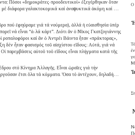
ιντα; Πόσοι «δημοκράτες-προοδευτικοί» ἐξεγέρθηκαν ὅταν
Ο
ς μέ διάφορα γαλακτοκομικά καί ἀναψυκτικά ἀκόμη καί …
Ἡ
, ὅρο πού ἐφηύραμε γιά τά νούμερα), ἀλλά ἡ εὐαισθησία ὑπέρ
ορεῖ νά εἶναι “ἀ-λά κάρτ”. Διότι ἄν ὁ Νῖκος Γκατζογιάννης
οἱ ροπαλοφόροι καί ἄν ὁ Ἀντρέι Βάιντα ἦταν «πράκτορας»,
Τά
η δέν ἦταν φασισμός τοῦ αἰσχίστου εἴδους; Αὐτά, γιά νά
ἐ
! Οἱ παρεμβάσεις αὐτοῦ τοῦ εἴδους εἶναι πλήγματα κατά τῆς
γε
Μ
έδρου στό Κίνημα Ἀλλαγῆς. Εἶναι ὡραῖες γιά τήν
Ἱ
ουργοῦσαν ἔτσι ὅλα τά κόμματα. Ὅσα τό ἀντέχουν, δηλαδή…
Ση
Ν
Ν
Π