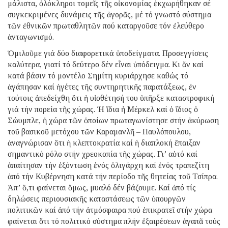
μάλιστα, ὁλόκληροι τομεῖς τῆς οἰκονομίας ἐκχωρήθηκαν σέ
συγκεκριμένες δυνάμεις τῆς ἀγορᾶς, μέ τό γνωστό σύστημα
τῶν ἐθνικῶν πρωταθλητῶν πού καταργοῦσε τόν ἐλεύθερο
ἀνταγωνισμό.
Ὁμιλοῦμε γιά δύο διαφορετικά ὑποδείγματα. Προσεγγίσεις
καλύτερα, γιατί τό δεύτερο δέν εἶναι ὑπόδειγμα. Κι ἄν καί
κατά βάσιν τό μοντέλο Σημίτη κυριάρχησε καθώς τό
ἀγάπησαν καί ἡγέτες τῆς συντηρητικῆς παρατάξεως, ἐν
τούτοις ἀπεδείχθη ὅτι ἡ υἱοθέτησή του ὑπῆρξε καταστροφική
γιά τήν πορεία τῆς χώρας. Ἡ ἴδια ἡ Μέρκελ καί ὁ ἴδιος ὁ
Σώυμπλε, ἡ χώρα τῶν ὁποίων πρωταγωνίστησε στήν ἀκύρωση
τοῦ βασικοῦ μετόχου τῶν Καραμανλῆ – Παυλόπουλου,
ἀναγνώρισαν ὅτι ἡ κλεπτοκρατία καί ἡ διαπλοκή ἔπαιξαν
σημαντικό ρόλο στήν χρεοκοπία τῆς χώρας. Γι’ αὐτό καί
ἀπαίτησαν τήν ἐξόντωση ἑνός ὀλιγάρχη καί ἑνός τραπεζίτη
ἀπό τήν Κυβέρνηση κατά τήν περίοδο τῆς θητείας τοῦ Τσίπρα.
Ἀπ’ ὅ,τι φαίνεται ὅμως, μυαλό δέν βάζουμε. Καί ἀπό τίς
δηλώσεις περιουσιακῆς καταστάσεως τῶν ὑπουργῶν
πολιτικῶν καί ἀπό τήν ἀτμόσφαιρα πού ἐπικρατεῖ στήν χώρα
φαίνεται ὅτι τό πολιτικό σύστημα πλήν ἐξαιρέσεων ἀγαπᾶ τούς