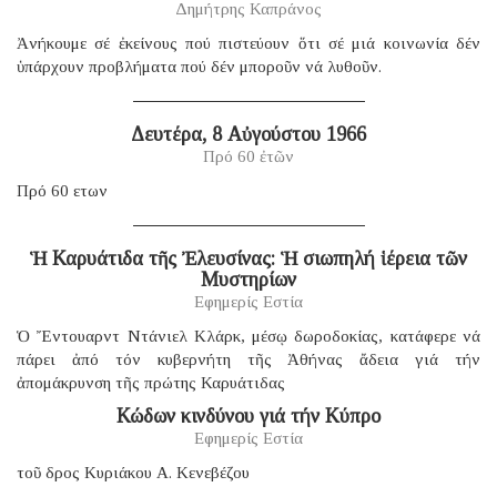
Δημήτρης Καπράνος
Ἀνήκουμε σέ ἐκείνους πού πιστεύουν ὅτι σέ μιά κοινωνία δέν
ὑπάρχουν προβλήματα πού δέν μποροῦν νά λυθοῦν.
Δευτέρα, 8 Αὐγούστου 1966
Πρό 60 ἐτῶν
Πρό 60 ετων
Ἡ Καρυάτιδα τῆς Ἐλευσίνας: Ἡ σιωπηλή ἱέρεια τῶν
Μυστηρίων
Εφημερίς Εστία
Ὁ Ἔντουαρντ Ντάνιελ Κλάρκ, μέσῳ δωροδοκίας, κατάφερε νά
πάρει ἀπό τόν κυβερνήτη τῆς Ἀθήνας ἄδεια γιά τήν
ἀπομάκρυνση τῆς πρώτης Καρυάτιδας
Κώδων κινδύνου γιά τήν Κύπρο
Εφημερίς Εστία
τοῦ δρος Κυριάκου Α. Κενεβέζου