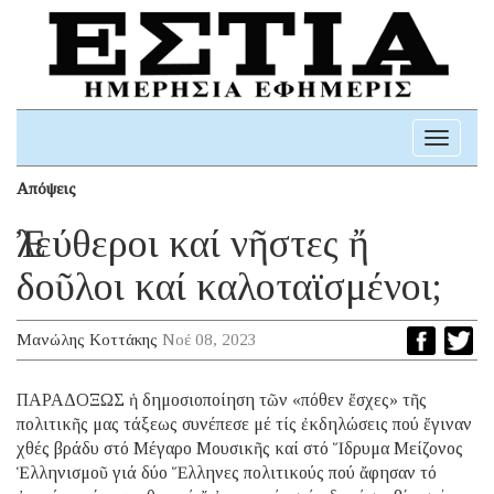
Toggle
navigati
Απόψεις
Ἐλεύθεροι καί νῆστες ἤ
δοῦλοι καί καλοταϊσμένοι;
Μανώλης Κοττάκης
Νοέ 08, 2023
ΠΑΡΑΔΟΞΩΣ ἡ δημοσιοποίηση τῶν «πόθεν ἔσχες» τῆς
πολιτικῆς μας τάξεως συνέπεσε μέ τίς ἐκδηλώσεις πού ἔγιναν
χθές βράδυ στό Μέγαρο Μουσικῆς καί στό Ἵδρυμα Μείζονος
Ἑλληνισμοῦ γιά δύο Ἕλληνες πολιτικούς πού ἄφησαν τό