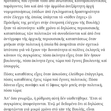
προτάσεις πού ἔγιναν τόσο ἀπό ἀνώτατους κοινοβουλευτικούς
παράγοντες ὅσο καί ἀπό τήν ἁρμόδια ἀνεξάρτητη ἀρχή
νομιμοποιήσεως ἐσόδων ἀπό ἐγκληματική δραστηριότητα
στόν ἔλεγχο τῆς ὁποίας ὑπάγεται τό «πόθεν ἔσχες» (ὁ
Πρόεδρός της μετέχει στήν ἐπιτροπή ἐλέγχου τῆς Βουλῆς)
ἦταν τό αὐτονόητο: κάθε χρόνο οἱ δηλώσεις περιουσιακῆς
καταστάσεως τῶν πολιτικῶν νά συνοδεύονται καί ἀπό ἕνα
ἀντίγραφο τῆς ἀρχικῆς περιουσιακῆς καταστάσεως ὅταν
μπῆκαν στήν πολιτική ἡ ὁποία θά ἀναρτᾶται στόν σχετικό
ἱστότοπο γιά νά ἔχουν τήν δυνατότητα οἱ πολῖτες ἐκλογεῖς νά
κάνουν τίς συγκρίσεις: πόσα ἀκίνητα εἶχες ὅταν δέν ἤσουν
βουλευτής, πόσα ἀκίνητα ἔχεις τώρα πού ἔγινες βουλευτής καί
ὑπουργός.
Πόσες καταθέσεις εἶχες ὅταν ἀσκοῦσες ἐλεύθερο ἐπάγγελμα,
πόσες καταθέσεις ἔχεις τώρα πού ἔγινες πολιτικός; Πόσα
δάνεια εἶχες συνάψει καί τί ὕψους πρίν μπεῖς στήν πολιτική,
πόσα τώρα;
Ἀπ’ ὅσο γνωρίζω, ἡ ρύθμιση αὐτή δέν υἱοθετήθηκε. Ἔτσι οἱ
συγκρίσεις ἀποφεύγονται. Ἐνῷ μέ δεδομένο ὅτι οἱ δηλώσεις
ἀναρτῶνται γιά μικρό χρόνο στό site τῆς Βουλῆς, εἶναι