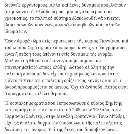
διεθνεῖς ὀργανισμούς. Ἀλλά καί ξένες δυνάμεις πού βλέπουν
ὅτι μολονότι ἡ Ἑλλάδα πέρασε μία μεγάλη περιπέτεια
χρεοκοπίας, τό πολιτικό σύστημα ἐξακολουθεῖ νά κινεῖται
βάσει παλαιῶν κανόνων, παλαιῶν συνηθειῶν καί παλαιῶν
ἰδιωμάτων.
Ὅσον ἀφορᾶ τώρα στίς περιπτώσεις τῆς κυρίας Γιαννάκου καί
τοῦ κυρίου Σημίτη, αὐτό πού μπορεῖ κανείς νά ὑπογραμμίσει
εἶναι ἡ στάση τους ἀπέναντι στίς δυνάμεις τῆς ἀγορᾶς.
Μολονότι ἡ Μαριέττα ἔκανε γάμο μέ σημαντικό
ἐπιχειρηματία (ὁ ὁποῖος ἐλύθη), ὡστόσο σέ ὅλη της τήν
πολιτική διαδρομή δέν εἶχε ποτέ χορηγούς καί προστάτες.
Πάντα πίστευε ὅτι ἡ πολιτική ὁρίζει τούς κανόνες καί ὅτι ἡ
ἀγορά προσαρμόζεται σέ αὐτούς. Ὄχι τό ἀνάποδο. Αὐτός εἶναι
ὁ πραγματικός φιλελευθερισμός.
Ἡ σοσιαλδημοκρατία πού ἐκπροσωποῦσε ὁ κύριος Σημίτης
καί κυριάρχησε τήν δεκαετία τοῦ 2000 στήν Ἑλλάδα, στήν
Γερμανία (Σρέντερ), στήν Μεγάλη Βρεταννία (Τόνυ Μπλέρ),
εἶχε ὡς ἀπόλυτο δόγμα τήν ὑποδούλωση τῆς πολιτικῆς στίς
δυνάμεις τῆς ἀγορᾶς. Ἐπί τῆς δικῆς του διακυβερνήσεως,