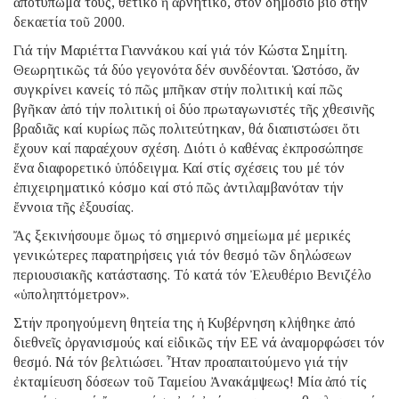
ἀποτύπωμά τους, θετικό ἤ ἀρνητικό, στόν δημόσιο βίο στήν
δεκαετία τοῦ 2000.
Γιά τήν Μαριέττα Γιαννάκου καί γιά τόν Κώστα Σημίτη.
Θεωρητικῶς τά δύο γεγονότα δέν συνδέονται. Ὡστόσο, ἄν
συγκρίνει κανείς τό πῶς μπῆκαν στήν πολιτική καί πῶς
βγῆκαν ἀπό τήν πολιτική οἱ δύο πρωταγωνιστές τῆς χθεσινῆς
βραδιᾶς καί κυρίως πῶς πολιτεύτηκαν, θά διαπιστώσει ὅτι
ἔχουν καί παραέχουν σχέση. Διότι ὁ καθένας ἐκπροσώπησε
ἕνα διαφορετικό ὑπόδειγμα. Καί στίς σχέσεις του μέ τόν
ἐπιχειρηματικό κόσμο καί στό πῶς ἀντιλαμβανόταν τήν
ἔννοια τῆς ἐξουσίας.
Ἄς ξεκινήσουμε ὅμως τό σημερινό σημείωμα μέ μερικές
γενικώτερες παρατηρήσεις γιά τόν θεσμό τῶν δηλώσεων
περιουσιακῆς κατάστασης. Τό κατά τόν Ἐλευθέριο Βενιζέλο
«ὑποληπτόμετρον».
Στήν προηγούμενη θητεία της ἡ Kυβέρνηση κλήθηκε ἀπό
διεθνεῖς ὀργανισμούς καί εἰδικῶς τήν ΕΕ νά ἀναμορφώσει τόν
θεσμό. Νά τόν βελτιώσει. Ἦταν προαπαιτούμενο γιά τήν
ἐκταμίευση δόσεων τοῦ Ταμείου Ἀνακάμψεως! Μία ἀπό τίς