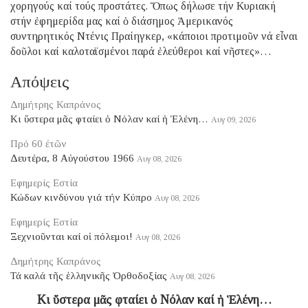
χορηγούς καί τούς προστάτες. Ὅπως δήλωσε τήν Κυριακή
στήν ἐφημερίδα μας καί ὁ διάσημος Ἀμερικανός
συντηρητικός Ντένις Πραίηγκερ, «κάποιοι προτιμοῦν νά εἶναι
δοῦλοι καί καλοταϊσμένοι παρά ἐλεύθεροι καί νῆστες»…
Απόψεις
Δημήτρης Καπράνος
Κι ὕστερα μᾶς φταίει ὁ Νόλαν καί ἡ Ἑλένη…
Αυγ 09, 2026
Πρό 60 ἐτῶν
Δευτέρα, 8 Αὐγούστου 1966
Αυγ 08, 2026
Εφημερίς Εστία
Κώδων κινδύνου γιά τήν Κύπρο
Αυγ 08, 2026
Εφημερίς Εστία
Ξεχνιοῦνται καί οἱ πόλεμοι!
Αυγ 08, 2026
Δημήτρης Καπράνος
Τά καλά τῆς ἑλληνικῆς Ὀρθοδοξίας
Αυγ 08, 2026
Κι ὕστερα μᾶς φταίει ὁ Νόλαν καί ἡ Ἑλένη…