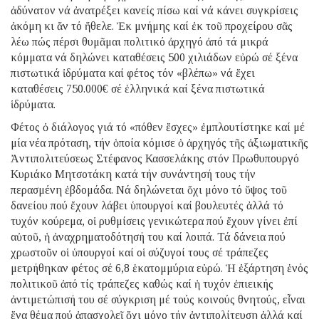
ἀδύνατον νά ἀνατρέξει κανείς πίσω καί νά κάνει συγκρίσεις
ἀκόμη κι ἄν τό ἤθελε. Ἐκ μνήμης καί ἐκ τοῦ προχείρου σᾶς
λέω πώς πέρσι θυμᾶμαι πολιτικό ἀρχηγό ἀπό τά μικρά
κόμματα νά δηλώνει καταθέσεις 500 χιλιάδων εὐρώ σέ ξένα
πιστωτικά ἱδρύματα καί φέτος τόν «βλέπω» νά ἔχει
καταθέσεις 750.000€ σέ ἑλληνικά καί ξένα πιστωτικά
ἱδρύματα.
Φέτος ὁ διάλογος γιά τό «πόθεν ἔσχες» ἐμπλουτίστηκε καί μέ
μία νέα πρόταση, τήν ὁποία κόμισε ὁ ἀρχηγός τῆς ἀξιωματικῆς
Ἀντιπολιτεύσεως Στέφανος Κασσελάκης στόν Πρωθυπουργό
Κυριάκο Μητσοτάκη κατά τήν συνάντησή τους τήν
περασμένη ἑβδομάδα. Νά δηλώνεται ὄχι μόνο τό ὕψος τοῦ
δανείου πού ἔχουν λάβει ὑπουργοί καί βουλευτές ἀλλά τό
τυχόν κούρεμα, οἱ ρυθμίσεις γενικώτερα πού ἔχουν γίνει ἐπί
αὐτοῦ, ἡ ἀναχρηματοδότησή του καί λοιπά. Τά δάνεια πού
χρωστοῦν οἱ ὑπουργοί καί οἱ σύζυγοί τους σέ τράπεζες
μετρήθηκαν φέτος σέ 6,8 ἑκατομμύρια εὐρώ. Ἡ ἐξάρτηση ἑνός
πολιτικοῦ ἀπό τίς τράπεζες καθώς καί ἡ τυχόν ἐπιεικής
ἀντιμετώπισή του σέ σύγκριση μέ τούς κοινούς θνητούς, εἶναι
ἕνα θέμα πού ἀπασχολεῖ ὄχι μόνο τήν ἀντιπολίτευση ἀλλά καί