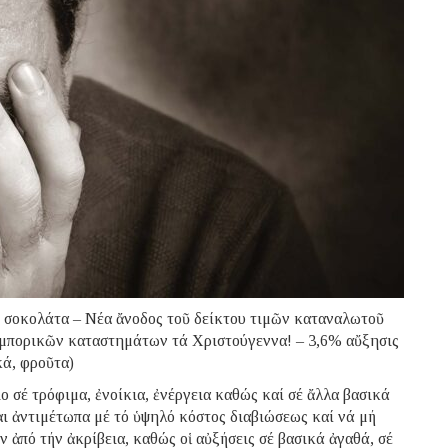
, σοκολάτα – Νέα ἄνοδος τοῦ δείκτου τιμῶν καταναλωτοῦ
 ἐμπορικῶν καταστημάτων τά Χριστούγεννα! – 3,6% αὔξησις
κά, φροῦτα)
έ τρόφιμα, ἐνοίκια, ἐνέργεια καθώς καί σέ ἄλλα βασικά
αι ἀντιμέτωπα μέ τό ὑψηλό κόστος διαβιώσεως καί νά μή
 ἀπό τήν ἀκρίβεια, καθώς οἱ αὐξήσεις σέ βασικά ἀγαθά, σέ