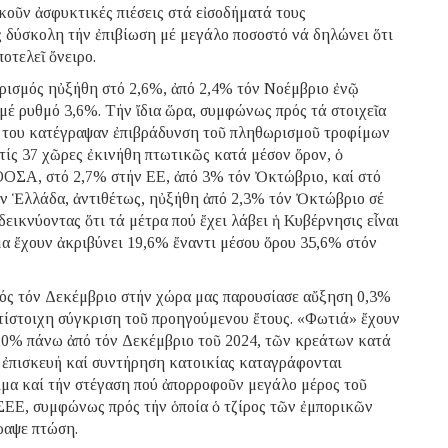
σκοῦν ἀσφυκτικές πιέσεις στά εἰσοδήματά τους
ς δύσκολη τήν ἐπιβίωση μέ μεγάλο ποσοστό νά δηλώνει ὅτι
οτελεῖ ὄνειρο.
ισμός ηὐξήθη στό 2,6%, ἀπό 2,4% τόν Νοέμβριο ἐνῷ
μέ ρυθμό 3,6%. Τήν ἴδια ὥρα, συμφώνως πρός τά στοιχεῖα
η του κατέγραψαν ἐπιβράδυνση τοῦ πληθωρισμοῦ τροφίμων
τίς 37 χῶρες ἐκινήθη πτωτικῶς κατά μέσον ὅρον, ὁ
ΟΣΑ, στό 2,7% στήν ΕΕ, ἀπό 3% τόν Ὀκτώβριο, καί στό
ν Ἑλλάδα, ἀντιθέτως, ηὐξήθη ἀπό 2,3% τόν Ὀκτώβριο σέ
εικνύοντας ὅτι τά μέτρα πού ἔχει λάβει ἡ Κυβέρνησις εἶναι
μα ἔχουν ἀκριβύνει 19,6% ἔναντι μέσου ὅρου 35,6% στόν
μός τόν Δεκέμβριο στήν χώρα μας παρουσίασε αὔξηση 0,3%
τίστοιχη σύγκριση τοῦ προηγούμενου ἔτους. «Φωτιά» ἔχουν
ι 20% πάνω ἀπό τόν Δεκέμβριο τοῦ 2024, τῶν κρεάτων κατά
ν ἐπισκευή καί συντήρηση κατοικίας καταγράφονται
ιμα καί τήν στέγαση πού ἀπορροφοῦν μεγάλο μέρος τοῦ
ΕΣΕΕ, συμφώνως πρός τήν ὁποία ὁ τζίρος τῶν ἐμπορικῶν
ραψε πτώση.