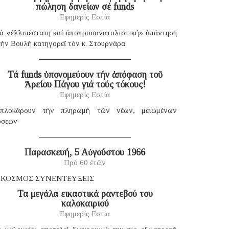
πώληση δανείων σέ funds
Εφημερίς Εστία
ιά «ἐλλιπέστατη καί ἀποπροσανατολιστική» ἀπάντηση
ήν Βουλή κατηγορεῖ τόν κ. Στουρνάρα
Τά funds ὑπονομεύουν τήν ἀπόφαση τοῦ
Ἀρείου Πάγου γιά τούς τόκους!
Εφημερίς Εστία
πλοκάρουν τήν πληρωμή τῶν νέων, μειωμένων
όσεων
Παρασκευή, 5 Αὐγούστου 1966
Πρό 60 ἐτῶν
 ΚΟΣΜΟΣ ΣΥΝΕΝΤΕΥΞΕΙΣ
Τα μεγάλα εικαστικά ραντεβού του
καλοκαιριού
Εφημερίς Εστία