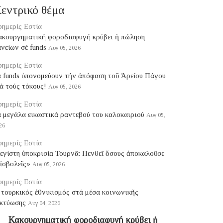
εντρικό θέμα
ημερίς Εστία
ακουργηματική φοροδιαφυγή κρύβει ἡ πώληση
νείων σέ funds
Αυγ 05, 2026
ημερίς Εστία
ά funds ὑπονομεύουν τήν ἀπόφαση τοῦ Ἀρείου Πάγου
ά τούς τόκους!
Αυγ 05, 2026
ημερίς Εστία
 μεγάλα εικαστικά ραντεβού του καλοκαιριού
Αυγ 05,
26
ημερίς Εστία
εγίστη ὑποκρισία Τουρνᾶ: Πενθεῖ ὅσους ἀποκαλοῦσε
ἰσβολεῖς»
Αυγ 05, 2026
ημερίς Εστία
τουρκικός ἐθνικισμός στά μέσα κοινωνικῆς
ικτύωσης
Αυγ 04, 2026
Κακουργηματική φοροδιαφυγή κρύβει ἡ