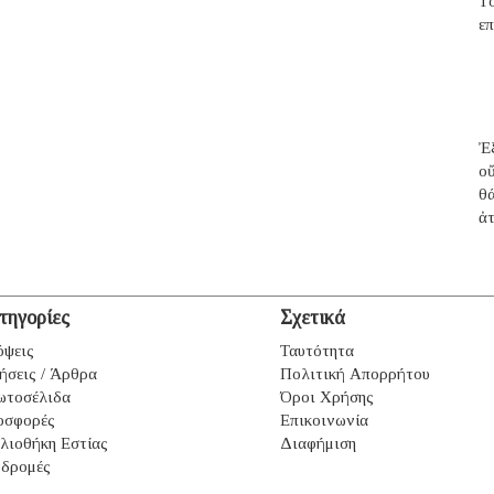
T
επ
Ἐξ
ο
θ
ἀ
τηγορίες
Σχετικά
ψεις
Ταυτότητα
ήσεις / Άρθρα
Πολιτική Απορρήτου
ωτοσέλιδα
Όροι Χρήσης
οσφορές
Επικοινωνία
λιοθήκη Εστίας
Διαφήμιση
δρομές