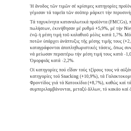
Ἡ ἄνοδος τῶν τιμῶν σέ κρίσιμες κατηγορίες προϊ
γέμισαν τά ταμεῖα τῶν σοῦπερ μάρκετ τήν περυσινή
Τά ταχυκίνητα καταναλωτικά προϊόντα (FMCGs), π
πωλήσεων, ἐκινήθησαν μέ ρυθμό +5,9%, μέ τήν Nie
ἐνῷ ἡ μέση τιμή τοῦ καλαθιοῦ μόλις κατά 1,7%. M
ποτῶν ὑπάρχει ἀνάπτυξις τῆς μέσης τιμῆς τους (+2
καταγράφονται ἀποπληθωριστικές τάσεις, ὅπως συνέ
νά μείωσαν περαιτέρω τήν μέση τιμή τους κατά -1
Ὀμορφιᾶς κατά -2,2%.
Οἱ κατηγορίες πού εἶδαν τούς τζίρους τους νά αὐξά
κατηγορίες τοῦ Snacking (+10,9%), τά Γαλακτοκομ
Φροντίδος γιά τά Κατοικίδια (+8,7%), καθώς καί 
συμπεριλαμβάνονται, μεταξύ ἄλλων, τό κακάο καί 