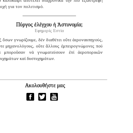
ο καλοκαίρι αποτελεί διαχρονικά την πιο εξωστρεφή
οχή για τον πολιτισμό.
Πύργος ἐλέγχου ἡ Ἀστυνομία;
Εφημερίς Εστία
 ὅσων γνωρίζουμε, δέν διαθέτει οὔτε ἀεροναυπηγούς,
ὔτε μηχανολόγους, οὔτε ἄλλους ἐμπειρογνώμονες πού
ά μποροῦσαν νά γνωματεύσουν ἐπί ἀεροπορικῶν
τυχημάτων καί δυστυχημάτων.
Ακολουθήστε μας