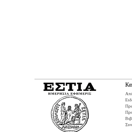
Κα
Από
Ειδ
Πρ
Πρ
Βιβ
Συν