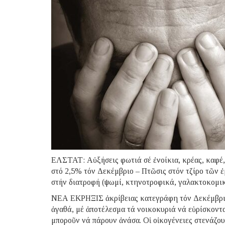
ΕΛΣΤΑΤ: Αὐξήσεις φωτιά σέ ἐνοίκια, κρέας, καφέ
στό 2,5% τόν Δεκέμβριο – Πτῶσις στόν τζίρο τῶν
στήν διατροφή (ψωμί, κτηνοτροφικά, γαλακτοκομι
ΝΕΑ ΕΚΡΗΞΙΣ ἀκρίβειας κατεγράφη τόν Δεκέμβριο σ
ἀγαθά, μέ ἀποτέλεσμα τά νοικοκυριά νά εὑρίσκοντ
μποροῦν νά πάρουν ἀνάσα. Oἱ οἰκογένειες στενάζουν