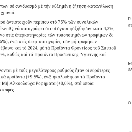
όντων σέ συνδυασμό μέ τήν αὐξημένη ζήτηση-κατανάλωση
 χρονιά.
Γ
ού ἀντιστοιχοῦν περίπου στό 75% τῶν συνολικῶν
στ
lsenIQ νά καταγράφει ὅτι οἱ ὄγκοι ηὐξήθησαν κατά 4,2%,
όνο στίς ὑπερκατηγορίες τῶν τυποποιημένων τροφίμων &
,6%), ἐνῷ στίς ὑπερ-κατηγορίες τῶν μή τροφίμων
βαινε καί τό 2024, μέ τά Προϊόντα Φροντίδος τοῦ Σπιτιοῦ
,0%, καθώς καί τά Προϊόντα Προσωπικῆς Ὑγιεινῆς καί
Μ
δ
νονται μέ τούς μεγαλύτερους ρυθμούς ἦταν οἱ εὐρύτερες
ικά προϊόντα (+9,5%), ἐνῷ ἠκολούθησαν τά Προϊόντα
τά Μή Ἀλκοολοῦχα Ροφήματα (+8,0%), στά ὁποῖα
ὁ καφές.
Ο