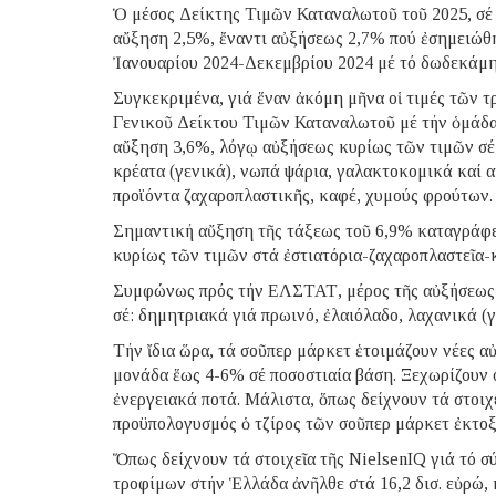
Ὁ μέσος Δείκτης Τιμῶν Καταναλωτοῦ τοῦ 2025, σέ 
αὔξηση 2,5%, ἔναντι αὐξήσεως 2,7% πού ἐσημειώθ
Ἰανουαρίου 2024-Δεκεμβρίου 2024 μέ τό δωδεκάμη
Συγκεκριμένα, γιά ἕναν ἀκόμη μῆνα οἱ τιμές τῶν 
Γενικοῦ Δείκτου Τιμῶν Καταναλωτοῦ μέ τήν ὁμάδα
αὔξηση 3,6%, λόγῳ αὐξήσεως κυρίως τῶν τιμῶν σέ:
κρέατα (γενικά), νωπά ψάρια, γαλακτοκομικά καί α
προϊόντα ζαχαροπλαστικῆς, καφέ, χυμούς φρούτων.
Σημαντική αὔξηση τῆς τάξεως τοῦ 6,9% καταγράφε
κυρίως τῶν τιμῶν στά ἐστιατόρια-ζαχαροπλαστεῖα-
Συμφώνως πρός τήν ΕΛΣΤΑΤ, μέρος τῆς αὐξήσεως 
σέ: δημητριακά γιά πρωινό, ἐλαιόλαδο, λαχανικά (γ
Τήν ἴδια ὥρα, τά σοῦπερ μάρκετ ἑτοιμάζουν νέες α
μονάδα ἕως 4-6% σέ ποσοστιαία βάση. Ξεχωρίζουν ο
ἐνεργειακά ποτά. Μάλιστα, ὅπως δείχνουν τά στοιχ
προϋπολογυσμός ὁ τζίρος τῶν σοῦπερ μάρκετ ἐκτοξ
Ὅπως δείχνουν τά στοιχεῖα τῆς NielsenIQ γιά τό σ
τροφίμων στήν Ἑλλάδα ἀνῆλθε στά 16,2 δισ. εὐρώ,