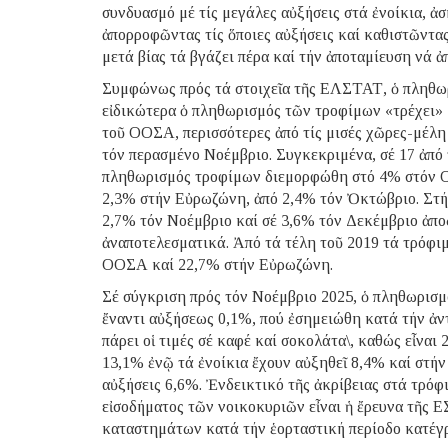
συνδυασμό μέ τίς μεγάλες αὐξήσεις στά ἐνοίκια, ἀ
ἀπορροφῶντας τίς ὅποιες αὐξήσεις καί καθιστῶντα
μετά βίας τά βγάζει πέρα καί τήν ἀποταμίευση νά ἀπ
Συμφώνως πρός τά στοιχεῖα τῆς ΕΛΣΤΑΤ, ὁ πληθωρ
εἰδικώτερα ὁ πληθωρισμός τῶν τροφίμων «τρέχει» 
τοῦ ΟΟΣΑ, περισσότερες ἀπό τίς μισές χῶρες-μέλ
τόν περασμένο Νοέμβριο. Συγκεκριμένα, σέ 17 ἀπό 
πληθωρισμός τροφίμων διεμορφώθη στό 4% στόν Ο
2,3% στήν Εὐρωζώνη, ἀπό 2,4% τόν Ὀκτώβριο. Στή
2,7% τόν Νοέμβριο καί σέ 3,6% τόν Δεκέμβριο ἀποδ
ἀναποτελεσματικά. Ἀπό τά τέλη τοῦ 2019 τά τρόφι
ΟΟΣΑ καί 22,7% στήν Εὐρωζώνη.
Σέ σύγκριση πρός τόν Νοέμβριο 2025, ὁ πληθωρισ
ἔναντι αὐξήσεως 0,1%, πού ἐσημειώθη κατά τήν ἀν
πάρει οἱ τιμές σέ καφέ καί σοκολάτα\, καθώς εἶνα
13,1% ἐνῷ τά ἐνοίκια ἔχουν αὐξηθεῖ 8,4% καί στή
αὐξήσεις 6,6%. Ἐνδεικτικό τῆς ἀκρίβειας στά τρόφ
εἰσοδήματος τῶν νοικοκυριῶν εἶναι ἡ ἔρευνα τῆς 
καταστημάτων κατά τήν ἑορταστική περίοδο κατέγ