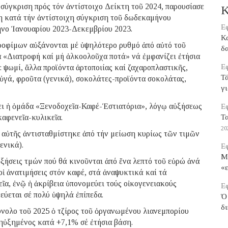
σύγκριση πρός τόν ἀντίστοιχο Δείκτη τοῦ 2024, παρουσίασε
Κ
η κατά τήν ἀντίστοιχη σύγκριση τοῦ δωδεκαμήνου
Εφ
νο Ἰανουαρίου 2023-Δεκεμβρίου 2023.
Κ
τροφίμων αὐξάνονται μέ ὑψηλότερο ρυθμό ἀπό αὐτό τοῦ
δα
 «Διατροφή καί μή ἀλκοολοῦχα ποτά» νά ἐμφανίζει ἐτήσια
Εφ
 ψωμί, ἄλλα προϊόντα ἀρτοποιίας καί ζαχαροπλαστικῆς,
Τ
ὐγά, φροῦτα (γενικά), σοκολάτες-προϊόντα σοκολάτας,
γι
ι ἡ ὁμάδα «Ξενοδοχεῖα-Καφέ-Ἑστιατόρια», λόγῳ αὐξήσεως
Εφ
καφενεῖα-κυλικεῖα.
Τα
20
αὐτῆς ἀντισταθμίστηκε ἀπό τήν μείωση κυρίως τῶν τιμῶν
ενικά).
Εφ
Μ
ὐξήσεις τμών πού θά κινοῦνται ἀπό ἕνα λεπτό τοῦ εὐρώ ἀνά
«ε
ἱ ἀνατιμήσεις στόν καφέ, στά ἀναψυκτικά καί τά
εῖα, ἐνῷ ἡ ἀκρίβεια ὑπονομεύει τούς οἰκογενειακούς
Εφ
εύεται σέ πολύ ὑψηλά ἐπίπεδα.
Ὁ 
δ
ύνολο τοῦ 2025 ὁ τζίρος τοῦ ὀργανωμένου λιανεμπορίου
 ηὐξημένος κατά +7,1% σέ ἐτήσια βάση.