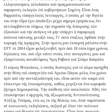
ἑλληνοποιήσεις ἀλλοδαπῶν πού πραγματοποιοῦνταν
παραμονές ἐκλογῶν ἐπί κυβερνήσεων Σημίτη. Εἶναι ἕνας
θαρραλέος εἰσαγγελικός λειτουργός, ὁ ὁποῖος μέ τήν θητεία
του στήν ἕδρα ἔχει ἀποδείξει μέχρι σήμερα ἐμπράκτως ὅτι
ἀντιλαμβάνεται πλήρως τήν σημασία τῆς διάκρισης τῶν
ἐξουσιῶν καί τήν ἀνάγκη νά μήν ὑπάρχει ἡ παραμικρή
ὑπόνοια ταύτισης μεταξύ τους. Γι’ αὐτό ἐπαξίως ἔφθασε στήν
κορυφή τῆς ἱεραρχίας. Στήν πρώτη μου ἐκπομπή μάλιστα στήν
ΕΡΤ τό 2004 εἶχαν φιλοξενηθεῖ, πρίν ἀπό 18 ὁλόκληρα χρόνια,
δηλώσεις του, πού εἶχε κάνει στούς τότε συνεργάτες μου καί
ἐξαιρετικούς συναδέλφους Ἄρη Ραβανό καί Σπῦρο Καπράλο.
Ὁ κύριος Ντογιάκος, ὁ ὁποῖος δυστυχῶς γιά τό σῶμα προήχθη
στήν θέση τοῦ εἰσαγγελέα τοῦ Ἀρείου Πάγου μόλις ἕνα χρόνο
πρίν ἀπό τήν συνταξιοδότησή του, εἶναι αὐτόν τόν καιρό στό
ἐπίκεντρο τῆς ἐπικαιρότητας, καθώς χειρίζεται ἕνα κορυφαῖο
ζήτημα Δημοκρατίας. Τήν ὑπόθεση τῶν ὑποκλοπῶν. Χθές τόν
ἐπισκέφτηκε ὁ ἀρχηγός τῆς ἀξιωματικῆς Ἀντιπολίτευσης
Ἀλέξης Τσίπρας, ἐνῶ ὡς ἐκ τῆς θέσεώς του, ὅταν παρίσταται
σέ κοινωνικές ἐκδηλώσεις, συζητᾶ μέ ὅλον τόν πολιτικό
κόσμο γιά θέματα τῆς ἐπικαιρότητας. Εἶναι ἕνας ἀνοιχτός