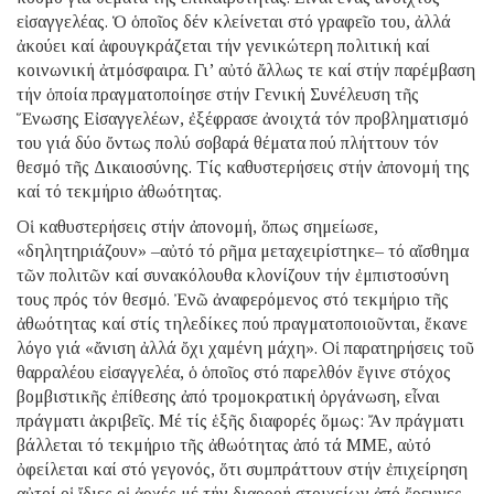
εἰσαγγελέας. Ὁ ὁποῖος δέν κλείνεται στό γραφεῖο του, ἀλλά
ἀκούει καί ἀφουγκράζεται τήν γενικώτερη πολιτική καί
κοινωνική ἀτμόσφαιρα. Γι’ αὐτό ἄλλως τε καί στήν παρέμβαση
τήν ὁποία πραγματοποίησε στήν Γενική Συνέλευση τῆς
Ἕνωσης Εἰσαγγελέων, ἐξέφρασε ἀνοιχτά τόν προβληματισμό
του γιά δύο ὄντως πολύ σοβαρά θέματα πού πλήττουν τόν
θεσμό τῆς Δικαιοσύνης. Τίς καθυστερήσεις στήν ἀπονομή της
καί τό τεκμήριο ἀθωότητας.
Οἱ καθυστερήσεις στήν ἀπονομή, ὅπως σημείωσε,
«δηλητηριάζουν» –αὐτό τό ρῆμα μεταχειρίστηκε– τό αἴσθημα
τῶν πολιτῶν καί συνακόλουθα κλονίζουν τήν ἐμπιστοσύνη
τους πρός τόν θεσμό. Ἐνῶ ἀναφερόμενος στό τεκμήριο τῆς
ἀθωότητας καί στίς τηλεδίκες πού πραγματοποιοῦνται, ἔκανε
λόγο γιά «ἄνιση ἀλλά ὄχι χαμένη μάχη». Οἱ παρατηρήσεις τοῦ
θαρραλέου εἰσαγγελέα, ὁ ὁποῖος στό παρελθόν ἔγινε στόχος
βομβιστικῆς ἐπίθεσης ἀπό τρομοκρατική ὀργάνωση, εἶναι
πράγματι ἀκριβεῖς. Μέ τίς ἑξῆς διαφορές ὅμως: Ἄν πράγματι
βάλλεται τό τεκμήριο τῆς ἀθωότητας ἀπό τά ΜΜΕ, αὐτό
ὀφείλεται καί στό γεγονός, ὅτι συμπράττουν στήν ἐπιχείρηση
αὐτοί οἱ ἴδιες οἱ ἀρχές μέ τήν διαρροή στοιχείων ἀπό ἔρευνες,