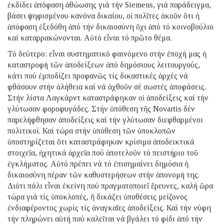
ἐκδίδει ἀπόφαση ἀθώωσης γιά τήν Siemens, γιά παράδειγμα,
βάσει ψηφισμένου κανόνα δικαίου, οἱ πολῖτες ἀκοῦν ὅτι ἡ
ἀπόφαση ἐξεδόθη ἀπό τήν δικαιοσύνη ὄχι ἀπό τό κοινοβούλιο
καί καταρρακώνονται. Αὐτό εἶναι τό πρῶτο θέμα.
Τό δεύτερο: εἶναι συστηματικό φαινόμενο στήν ἐποχή μας ἡ
καταστροφή τῶν ἀποδείξεων ἀπό δημόσιους λειτουργούς,
κάτι πού ἐμποδίζει προφανῶς τίς δικαστικές ἀρχές νά
φθάσουν στήν ἀλήθεια καί νά ἀχθοῦν σέ σωστές ἀποφάσεις.
Στήν λίστα Λαγκάρντ καταστράφηκαν οἱ ἀποδείξεις καί τήν
γλύτωσαν φοροφυγάδες. Στήν ὑπόθεση τῆς Novartis δέν
παρελήφθησαν ἀποδείξεις καί τήν γλύτωσαν διεφθαρμένοι
πολιτικοί. Καί τώρα στήν ὑπόθεση τῶν ὑποκλοπῶν
ὑποστηρίζεται ὅτι καταστράφηκαν κρίσιμα ἀποδεικτικά
στοιχεῖα, ἠχητικά ἀρχεῖα πού ἀποτελοῦν τό πειστήριο τοῦ
ἐγκλήματος. Αὐτό πρέπει νά τό ἐπισημαίνει δημόσια ἡ
δικαιοσύνη πέραν τῶν καθυστερήσεων στήν ἀπονομή της.
Διότι πάλι εἶναι ἐκείνη πού πραγματοποιεῖ ἔρευνες, καλή ὥρα
τώρα γιά τίς ὑποκλοπές, ἤ δικάζει ὑποθέσεις μείζονος
ἐνδιαφέροντος χωρίς τίς ἀναγκαῖες ἀποδείξεις. Καί τήν νύφη
τήν πληρώνει αὐτή πού καλεῖται νά βγάλει τό φίδι ἀπό τήν