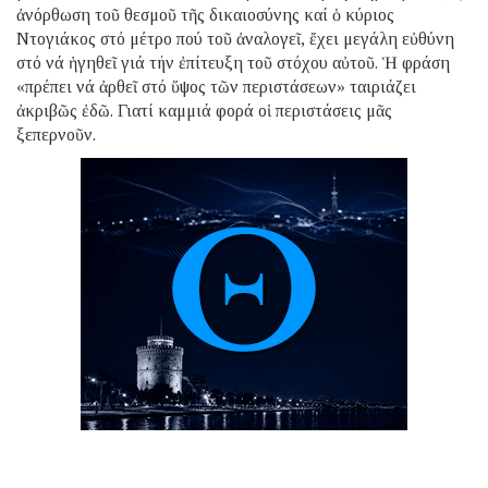
ἀνόρθωση τοῦ θεσμοῦ τῆς δικαιοσύνης καί ὁ κύριος
Ντογιάκος στό μέτρο πού τοῦ ἀναλογεῖ, ἔχει μεγάλη εὐθύνη
στό νά ἡγηθεῖ γιά τήν ἐπίτευξη τοῦ στόχου αὐτοῦ. Ἡ φράση
«πρέπει νά ἀρθεῖ στό ὕψος τῶν περιστάσεων» ταιριάζει
ἀκριβῶς ἐδῶ. Γιατί καμμιά φορά οἱ περιστάσεις μᾶς
ξεπερνοῦν.