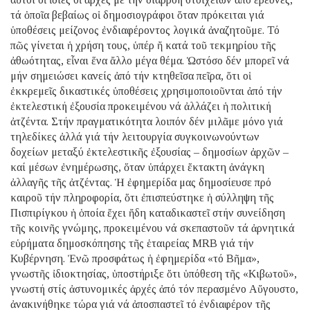
τά ὁποῖα βεβαίως οἱ δημοσιογράφοι ὅταν πρόκειται γιά
ὑποθέσεις μείζονος ἐνδιαφέροντος λογικά ἀναζητοῦμε. Τό
πῶς γίνεται ἡ χρήση τους, ὑπέρ ἤ κατά τοῦ τεκμηρίου τῆς
ἀθωότητας, εἶναι ἕνα ἄλλο μέγα θέμα. Ὡστόσο δέν μπορεῖ νά
μήν σημειώσει κανείς ἀπό τήν κτηθεῖσα πεῖρα, ὅτι οἱ
ἐκκρεμεῖς δικαστικές ὑποθέσεις χρησιμοποιοῦνται ἀπό τήν
ἐκτελεστική ἐξουσία προκειμένου νά ἀλλάζει ἡ πολιτική
ἀτζέντα. Στήν πραγματικότητα λοιπόν δέν μιλᾶμε μόνο γιά
τηλεδίκες ἀλλά γιά τήν λειτουργία συγκοινωνούντων
δοχείων μεταξύ ἐκτελεστικῆς ἐξουσίας – δημοσίων ἀρχῶν –
καί μέσων ἐνημέρωσης, ὅταν ὑπάρχει ἔκτακτη ἀνάγκη
ἀλλαγῆς τῆς ἀτζέντας. Ἡ ἐφημερίδα μας δημοσίευσε πρό
καιροῦ τήν πληροφορία, ὅτι ἐπισπεύστηκε ἡ σύλληψη τῆς
Πισπιρίγκου ἡ ὁποία ἔχει ἤδη καταδικαστεῖ στήν συνείδηση
τῆς κοινῆς γνώμης, προκειμένου νά σκεπαστοῦν τά ἀρνητικά
εὑρήματα δημοσκόπησης τῆς ἑταιρείας MRB γιά τήν
Κυβέρνηση. Ἐνῶ προσφάτως ἡ ἐφημερίδα «τό Βῆμα»,
γνωστῆς ἰδιοκτησίας, ὑποστήριξε ὅτι ὑπόθεση τῆς «Κιβωτοῦ»,
γνωστή στίς ἀστυνομικές ἀρχές ἀπό τόν περασμένο Αὔγουστο,
ἀνακινήθηκε τώρα γιά νά ἀποσπαστεῖ τό ἐνδιαφέρον τῆς