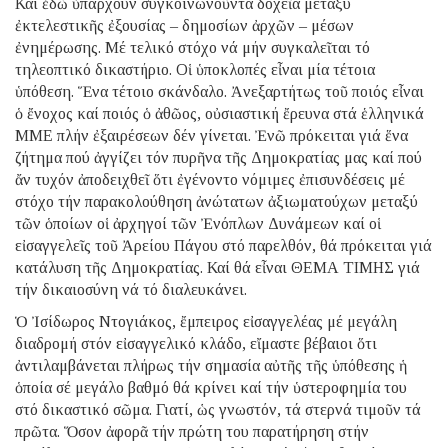
Καί ἐδῶ ὑπάρχουν συγκοινωνοῦντα δοχεῖα μεταξύ
ἐκτελεστικῆς ἐξουσίας – δημοσίων ἀρχῶν – μέσων
ἐνημέρωσης. Μέ τελικό στόχο νά μήν συγκαλεῖται τό
τηλεοπτικό δικαστήριο. Οἱ ὑποκλοπές εἶναι μία τέτοια
ὑπόθεση. Ἕνα τέτοιο σκάνδαλο. Ἀνεξαρτήτως τοῦ ποιός εἶναι
ὁ ἔνοχος καί ποιός ὁ ἀθῶος, οὐσιαστική ἔρευνα στά ἑλληνικά
ΜΜΕ πλήν ἐξαιρέσεων δέν γίνεται. Ἐνῶ πρόκειται γιά ἕνα
ζήτημα πού ἀγγίζει τόν πυρῆνα τῆς Δημοκρατίας μας καί πού
ἄν τυχόν ἀποδειχθεῖ ὅτι ἐγένοντο νόμιμες ἐπισυνδέσεις μέ
στόχο τήν παρακολούθηση ἀνώτατων ἀξιωματούχων μεταξύ
τῶν ὁποίων οἱ ἀρχηγοί τῶν Ἐνόπλων Δυνάμεων καί οἱ
εἰσαγγελεῖς τοῦ Ἀρείου Πάγου στό παρελθόν, θά πρόκειται γιά
κατάλυση τῆς Δημοκρατίας. Καί θά εἶναι ΘΕΜΑ ΤΙΜΗΣ γιά
τήν δικαιοσύνη νά τό διαλευκάνει.
Ὁ Ἰσίδωρος Ντογιάκος, ἔμπειρος εἰσαγγελέας μέ μεγάλη
διαδρομή στόν εἰσαγγελικό κλάδο, εἴμαστε βέβαιοι ὅτι
ἀντιλαμβάνεται πλήρως τήν σημασία αὐτῆς τῆς ὑπόθεσης ἡ
ὁποία σέ μεγάλο βαθμό θά κρίνει καί τήν ὑστεροφημία του
στό δικαστικό σῶμα. Γιατί, ὡς γνωστόν, τά στερνά τιμοῦν τά
πρῶτα. Ὅσον ἀφορᾶ τήν πρώτη του παρατήρηση στήν