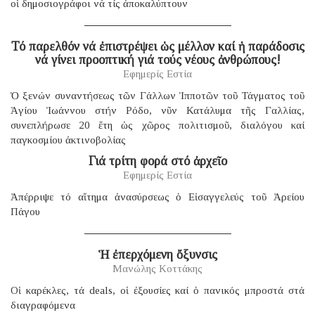
οἱ δημοσιογράφοι νά τίς ἀποκαλύπτουν
Τό παρελθόν νά ἐπιστρέψει ὡς μέλλον καί ἡ παράδοσις
νά γίνει προοπτική γιά τούς νέους ἀνθρώπους!
Εφημερίς Εστία
Ὁ ξενών συναντήσεως τῶν Γάλλων Ἱπποτῶν τοῦ Τάγματος τοῦ
Ἁγίου Ἰωάννου στήν Ρόδο, νῦν Κατάλυμα τῆς Γαλλίας,
συνεπλήρωσε 20 ἔτη ὡς χῶρος πολιτισμοῦ, διαλόγου καί
παγκοσμίου ἀκτινοβολίας
Γιά τρίτη φορά στό ἀρχεῖο
Εφημερίς Εστία
Ἀπέρριψε τό αἴτημα ἀνασύρσεως ὁ Εἰσαγγελεύς τοῦ Ἀρείου
Πάγου
Ἡ ἐπερχόμενη ὄξυνσις
Μανώλης Κοττάκης
Οἱ καρέκλες, τά deals, οἱ ἐξουσίες καί ὁ πανικός μπροστά στά
διαγραφόμενα