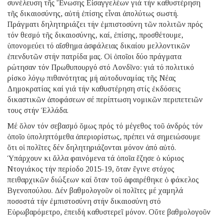
συνέλευση τῆς Ἕνωσης Εἰσαγγελέων γιά τήν καθυστέρηση
τῆς δικαιοσύνης, αὐτή ἐπίσης εἶναι ἀπολύτως σωστή.
Πράγματι δηλητηριάζει τήν ἐμπιστοσύνη τῶν πολιτῶν πρός
τόν θεσμό τῆς δικαιοσύνης, καί, ἐπίσης, προσθέτουμε,
ὑπονομεύει τό αἴσθημα ἀσφάλειας δικαίου μελλοντικῶν
ἐπενδυτῶν στήν πατρίδα μας. Οἱ ὁποῖοι δύο πράγματα
ρώτησαν τόν Πρωθυπουργό στό Λονδῖνο: γιά τό πολιτικό
ρίσκο λόγῳ πιθανότητας μή αὐτοδυναμίας τῆς Νέας
Δημοκρατίας καί γιά τήν καθυστέρηση στίς ἐκδόσεις
δικαστικῶν ἀποφάσεων σέ περίπτωση νομικῶν περιπετειῶν
τους στήν Ἑλλάδα.
Μέ ὅλον τόν σεβασμό ὅμως πρός τό μέγεθος τοῦ ἀνδρός τόν
ὁποῖο ὑποληπτόμεθα ἀπεριορίστως, πρέπει νά σημειώσουμε
ὅτι οἱ πολῖτες δέν δηλητηριάζονται μόνον ἀπό αὐτό.
Ὑπάρχουν κι ἄλλα φαινόμενα τά ὁποῖα ἔζησε ὁ κύριος
Ντογιάκος τήν περίοδο 2015-19, ὅταν ἔγινε στόχος
πειθαρχικῶν διώξεων καί ὅταν τοῦ ἀφαιρέθηκε ὁ φάκελος
Βγενοπούλου. Δέν βαθμολογοῦν οἱ πολῖτες μέ χαμηλά
ποσοστά τήν ἐμπιστοσύνη στήν δικαιοσύνη στό
Εὐρωβαρόμετρο, ἐπειδή καθυστερεῖ μόνον. Οὔτε βαθμολογοῦν