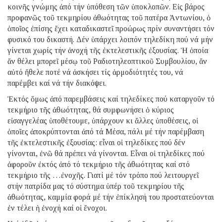
κοινῆς γνώμης ἀπό τήν ὑπόθεση τῶν ὑποκλοπῶν. Εἰς βάρος
προφανῶς τοῦ τεκμηρίου ἀθωότητας τοῦ πατέρα Ἀντωνίου, ὁ
ὁποῖος ἐπίσης ἔχει καταδικαστεῖ προώρως πρίν συναντήσει τόν
φυσικό του δικαστή. Δέν ὑπάρχει λοιπόν τηλεδίκη πού νά μήν
γίνεται χωρίς τήν ἀνοχή τῆς ἐκτελεστικῆς ἐξουσίας. Ἡ ὁποία
ἄν θέλει μπορεῖ μέσῳ τοῦ Ραδιοτηλεοπτικοῦ Συμβουλίου, ἄν
αὐτό ἤθελε ποτέ νά ἀσκήσει τίς ἁρμοδιότητές του, νά
παρέμβει καί νά τήν διακόψει.
Ἐκτός ὅμως ἀπό παρεμβάσεις καί τηλεδίκες πού καταργοῦν τό
τεκμήριο τῆς ἀθωότητας, θά συμφωνήσει ὁ κύριος
εἰσαγγελέας ὑποθέτουμε, ὑπάρχουν κι ἄλλες ὑποθέσεις, οἱ
ὁποῖες ἀποκρύπτονται ἀπό τά Μέσα, πάλι μέ τήν παρέμβαση
τῆς ἐκτελεστικῆς ἐξουσίας: εἶναι οἱ τηλεδίκες πού δέν
γίνονται, ἐνῶ θά πρέπει νά γίνονται. Εἶναι οἱ τηλεδίκες πού
ἀφοροῦν ἐκτός ἀπό τό τεκμήριο τῆς ἀθωότητας καί στό
τεκμήριο τῆς …ἐνοχῆς. Γιατί μέ τόν τρόπο πού λειτουργεῖ
στήν πατρίδα μας τό σύστημα ὑπέρ τοῦ τεκμηρίου τῆς
ἀθωότητας, καμμία φορά μέ τήν ἐπίκλησή του προστατεύονται
ἐν τέλει ἡ ἐνοχή καί οἱ ἔνοχοι.