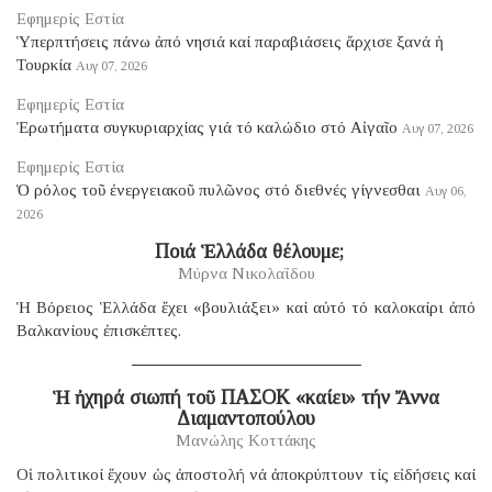
Εφημερίς Εστία
Ὑπερπτήσεις πάνω ἀπό νησιά καί παραβιάσεις ἄρχισε ξανά ἡ
Τουρκία
Αυγ 07, 2026
Εφημερίς Εστία
Ἐρωτήματα συγκυριαρχίας γιά τό καλώδιο στό Αἰγαῖο
Αυγ 07, 2026
Εφημερίς Εστία
Ὁ ρόλος τοῦ ἐνεργειακοῦ πυλῶνος στό διεθνές γίγνεσθαι
Αυγ 06,
2026
​ Ποιά Ἑλλάδα θέλουμε;
Μύρνα Νικολαΐδου
Ἡ Βόρειος Ἑλλάδα ἔχει «βουλιάξει» καί αὐτό τό καλοκαίρι ἀπό
Βαλκανίους ἐπισκέπτες.
Ἡ ἠχηρά σιωπή τοῦ ΠΑΣΟΚ «καίει» τήν Ἄννα
Διαμαντοπούλου
Μανώλης Κοττάκης
Οἱ πολιτικοί ἔχουν ὡς ἀποστολή νά ἀποκρύπτουν τίς εἰδήσεις καί