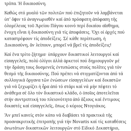
τρῦπα. Ἡ δικαιοσύνη.
Καθώς στό μυαλό τῶν πολιτῶν πού ἐπιζητοῦν νά λαμβάνεται
ὑπ’ ὄψιν τό ἀναγνωρισθέν καί ἀπό πρόσφατη ἀπόφαση τῆς
ὁλομέλειας τοῦ Ἀρείου Πάγου κοινό περί δικαίου αἴσθημα,
ἔνοχη εἶναι ἡ δικαιοσύνη γιά τίς ἀποφάσεις. Ὄχι οἱ ἀρχές πού
καταστρέφουν τίς ἀποδείξεις. Σέ κάθε περίπτωση, ἡ
Δικαιοσύνη, ἄν λείπουν, μπορεῖ νά βρεῖ τίς ἀποδείξεις!
Καί ἕνα τρίτο ζήτημα· ὑπάρχουν δικαστικοί λειτουργοί καί
εἰσαγγελεῖς, πολύ ὀλίγοι ἀλλά ἀρκετοί πού δημιουργοῦν μέ
τήν δράση τους δυσμενεῖς ἐντυπώσεις στούς πολῖτες γιά τόν
θεσμό τῆς δικαιοσύνης. Πού πρέπει νά στιγματίζονται ἀπό τά
συλλογικά ὄργανα τῶν ἑνώσεων εἰσαγγελέων καί δικαστῶν
γιά νά ξεχωρίζει ἡ ἦρα ἀπό τό στάρι καί νά μήν πέφτει τό
ἀνάθεμα σέ ὅλο τόν δικαστικό κλάδο, ὁ ὁποῖος ἀποτελεῖται
στήν συντριπτική του πλειονότητα ἀπό ἄξιους καί ἔντιμους
δικαστές καί εἰσαγγελεῖς, ὅπως ὁ κύριος Ντογιάκος.
Ἄν μπεῖ κανείς στόν κόπο νά διαβάσει τά πρακτικά τῆς
προανακριτικῆς ἐπιτροπῆς γιά τήν Novartis καί τίς καταθέσεις
ἀνωτάτων δικαστικῶν λειτουργῶν στό Εἰδικό Δικαστήριο,