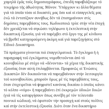
χαμηλά ἐμᾶς τούς δημοσιογράφους, ἐπειδή παραβιάζουμε τό
τεκμήριο τῆς ἀθωότητας. Μόνον. Ὑπάρχουν κι ἄλλα θέματα
γιά τά ὁποῖα τόσο οἱ δικαστές μας ὅσο καί οἱ εἰσαγγελεῖς μας
ἐνῶ τά ἐντοπίζουν συνήθως δέν τά ἐπισημαίνουν στίς
δημόσιες παρεμβάσεις τους. Κωδικοποιῶ τρία: στήν νέα ἐποχή
δέν χρειάζεται νά σηκώσει τηλέφωνο ἡ ἐκτελεστική στήν
δικαστική ἐξουσία, γιά νά παρέμβει στό ἔργο της μέ κίνδυνο
νά βρεθεῖ κατηγορούμενη ἀκόμη καί γιά παρεξηγήσεις στό
Εἰδικό Δικαστήριο.
Τά πράγματα γίνονται πιό ἐπαγγελματικά. Τό ἔγκλημα ἤ ἡ
παραγραφή τοῦ ἐγκλήματος νομοθετοῦνται ἀπό τό
κοινοβούλιο μέ στόχο νά «δένονται» τά χέρια τῆς δικαστικῆς
ἐξουσίας ὅταν αὐτή ἐπιλαμβάνεται. Προφανῶς οἱ Ἑνώσεις
Δικαστῶν δέν δικαιοῦνται νά παρεμβαίνουν στήν λειτουργία
τοῦ κοινοβουλίου, μποροῦν ὅμως μέ τίς παρεμβάσεις τους,
ὅταν ἐπιχειρεῖται νά ψηφιστεῖ κανόνας δικαίου ὁ ὁποῖος κάνει
τό κόλπο «νόμο» ἤ παρεμβαίνει ἐπί ἐκκρεμῶν ὁδικῶν δικῶν
(γιά νά τίς καταργήσουν ὅπως συνέβη μέ τόν τελευταῖο
ποινικό κώδικα), νά ἐφιστοῦν τήν προσοχή καί στούς πολῖτες
καί στήν ἐκτελεστική ἐξουσία. Διότι ὅταν ἕνα δικαστήριο