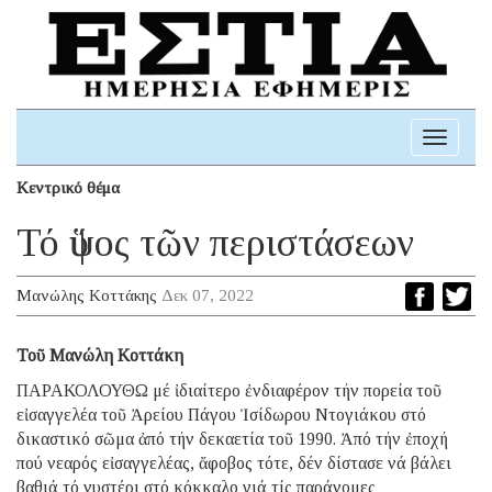
Toggle
navigati
Κεντρικό θέμα
Τό ὕψος τῶν περιστάσεων
Μανώλης Κοττάκης
Δεκ 07, 2022
Τοῦ Μανώλη Κοττάκη
ΠΑΡΑΚΟΛΟΥΘΩ μέ ἰδιαίτερο ἐνδιαφέρον τήν πορεία τοῦ
εἰσαγγελέα τοῦ Ἀρείου Πάγου Ἰσίδωρου Ντογιάκου στό
δικαστικό σῶμα ἀπό τήν δεκαετία τοῦ 1990. Ἀπό τήν ἐποχή
πού νεαρός εἰσαγγελέας, ἄφοβος τότε, δέν δίστασε νά βάλει
βαθιά τό νυστέρι στό κόκκαλο γιά τίς παράνομες