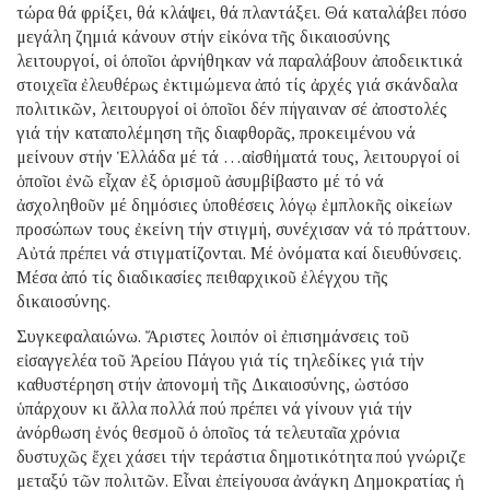
τώρα θά φρίξει, θά κλάψει, θά πλαντάξει. Θά καταλάβει πόσο
μεγάλη ζημιά κάνουν στήν εἰκόνα τῆς δικαιοσύνης
λειτουργοί, οἱ ὁποῖοι ἀρνήθηκαν νά παραλάβουν ἀποδεικτικά
στοιχεῖα ἐλευθέρως ἐκτιμώμενα ἀπό τίς ἀρχές γιά σκάνδαλα
πολιτικῶν, λειτουργοί οἱ ὁποῖοι δέν πήγαιναν σέ ἀποστολές
γιά τήν καταπολέμηση τῆς διαφθορᾶς, προκειμένου νά
μείνουν στήν Ἑλλάδα μέ τά …αἰσθήματά τους, λειτουργοί οἱ
ὁποῖοι ἐνῶ εἶχαν ἐξ ὁρισμοῦ ἀσυμβίβαστο μέ τό νά
ἀσχοληθοῦν μέ δημόσιες ὑποθέσεις λόγῳ ἐμπλοκῆς οἰκείων
προσώπων τους ἐκείνη τήν στιγμή, συνέχισαν νά τό πράττουν.
Αὐτά πρέπει νά στιγματίζονται. Μέ ὀνόματα καί διευθύνσεις.
Μέσα ἀπό τίς διαδικασίες πειθαρχικοῦ ἐλέγχου τῆς
δικαιοσύνης.
Συγκεφαλαιώνω. Ἄριστες λοιπόν οἱ ἐπισημάνσεις τοῦ
εἰσαγγελέα τοῦ Ἀρείου Πάγου γιά τίς τηλεδίκες γιά τήν
καθυστέρηση στήν ἀπονομή τῆς Δικαιοσύνης, ὡστόσο
ὑπάρχουν κι ἄλλα πολλά πού πρέπει νά γίνουν γιά τήν
ἀνόρθωση ἑνός θεσμοῦ ὁ ὁποῖος τά τελευταῖα χρόνια
δυστυχῶς ἔχει χάσει τήν τεράστια δημοτικότητα πού γνώριζε
μεταξύ τῶν πολιτῶν. Εἶναι ἐπείγουσα ἀνάγκη Δημοκρατίας ἡ