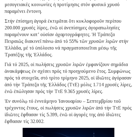
μεσογειακές κοινωνίες ἡ προτίμησις στόν φυσικό χρυσό
παραμένει ἔντονη.
Στήν ἐπίσημη ἀγορά ἐκτιμᾶται ὅτι κυκλοφοροῦν περίπου
200.000 χρυσές λίρες, ἐνῶ οἱ ἀνεπίσημες ἀγοραπωλησίες
παραμένουν κατ’ οὐσίαν ἀχαρτογράφητες. Ἡ Τράπεζα
Πειραιῶς διακινεῖ πάνω ἀπό τό 55% τῶν χρυσῶν λιρῶν στήν
Ἑλλάδα, μέ τό ὑπόλοιπο νά πραγματοποιεῖται μέσῳ τῆς
Τραπέζης τῆς Ἑλλάδος.
Γιά τό 2025, οἱ πωλήσεις χρυσῶν λιρῶν ἐμφανίζουν σημάδια
ἀνακάμψεως ἐν σχέσει πρός τό προηγούμενο ἔτος. Συμφώνως
πρός τά στοιχεῖα, στό τρίτο τρίμηνο 2025, οἱ ἰδιῶτες ἀγόρασαν
ἀπό τήν Τράπεζα τῆς Ἑλλάδος (ΤτΕ) μόλις 1.714 χρυσές λίρες,
ἐνῶ ἐπώλησαν πρός τήν ΤτΕ 9.365 χρυσές λίρες.
Ἐν συνόλῳ τό ἐννεάμηνο Ἰανουαρίου – Σεπτεμβρίου τοῦ
τρέχοντος ἔτους, οἱ πωλήσεις χρυσῶν λιρῶν ἀπό τήν ΤτΕ πρός
ἰδιῶτες ἔφθασαν τίς 5.399, ἐνῶ οἱ ἀγορές της ἀπό ἰδιῶτες
ἔφθασαν τίς 32.002.