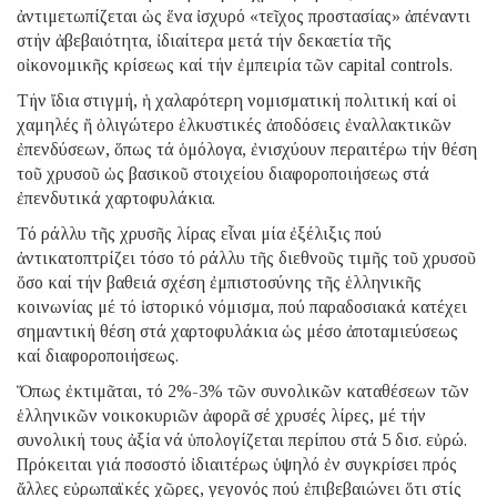
ἀντιμετωπίζεται ὡς ἕνα ἰσχυρό «τεῖχος προστασίας» ἀπέναντι
στήν ἀβεβαιότητα, ἰδιαίτερα μετά τήν δεκαετία τῆς
οἰκονομικῆς κρίσεως καί τήν ἐμπειρία τῶν capital controls.
Τήν ἴδια στιγμή, ἡ χαλαρότερη νομισματική πολιτική καί οἱ
χαμηλές ἤ ὀλιγώτερο ἑλκυστικές ἀποδόσεις ἐναλλακτικῶν
ἐπενδύσεων, ὅπως τά ὁμόλογα, ἐνισχύουν περαιτέρω τήν θέση
τοῦ χρυσοῦ ὡς βασικοῦ στοιχείου διαφοροποιήσεως στά
ἐπενδυτικά χαρτοφυλάκια.
Τό ράλλυ τῆς χρυσῆς λίρας εἶναι μία ἐξέλιξις πού
ἀντικατοπτρίζει τόσο τό ράλλυ τῆς διεθνοῦς τιμῆς τοῦ χρυσοῦ
ὅσο καί τήν βαθειά σχέση ἐμπιστοσύνης τῆς ἑλληνικῆς
κοινωνίας μέ τό ἱστορικό νόμισμα, πού παραδοσιακά κατέχει
σημαντική θέση στά χαρτοφυλάκια ὡς μέσο ἀποταμιεύσεως
καί διαφοροποιήσεως.
Ὅπως ἐκτιμᾶται, τό 2%-3% τῶν συνολικῶν καταθέσεων τῶν
ἑλληνικῶν νοικοκυριῶν ἀφορᾶ σέ χρυσές λίρες, μέ τήν
συνολική τους ἀξία νά ὑπολογίζεται περίπου στά 5 δισ. εὐρώ.
Πρόκειται γιά ποσοστό ἰδιαιτέρως ὑψηλό ἐν συγκρίσει πρός
ἄλλες εὐρωπαϊκές χῶρες, γεγονός πού ἐπιβεβαιώνει ὅτι στίς