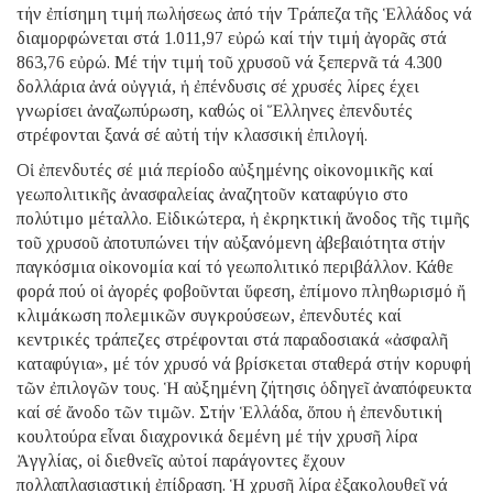
τήν ἐπίσημη τιμή πωλήσεως ἀπό τήν Τράπεζα τῆς Ἑλλάδος νά
διαμορφώνεται στά 1.011,97 εὐρώ καί τήν τιμή ἀγορᾶς στά
863,76 εὐρώ. Μέ τήν τιμή τοῦ χρυσοῦ νά ξεπερνᾶ τά 4.300
δολλάρια ἀνά οὐγγιά, ἡ ἐπένδυσις σέ χρυσές λίρες έχει
γνωρίσει ἀναζωπύρωση, καθώς οἱ Ἕλληνες ἐπενδυτές
στρέφονται ξανά σέ αὐτή τήν κλασσική ἐπιλογή.
Οἱ ἐπενδυτές σέ μιά περίοδο αὐξημένης οἰκονομικῆς καί
γεωπολιτικῆς ἀνασφαλείας ἀναζητοῦν καταφύγιο στο
πολύτιμο μέταλλο. Εἰδικώτερα, ἡ ἐκρηκτική ἄνοδος τῆς τιμῆς
τοῦ χρυσοῦ ἀποτυπώνει τήν αὐξανόμενη ἀβεβαιότητα στήν
παγκόσμια οἰκονομία καί τό γεωπολιτικό περιβάλλον. Κάθε
φορά πού οἱ ἀγορές φοβοῦνται ὕφεση, ἐπίμονο πληθωρισμό ἤ
κλιμάκωση πολεμικῶν συγκρούσεων, ἐπενδυτές καί
κεντρικές τράπεζες στρέφονται στά παραδοσιακά «ἀσφαλῆ
καταφύγια», μέ τόν χρυσό νά βρίσκεται σταθερά στήν κορυφή
τῶν ἐπιλογῶν τους. Ἡ αὐξημένη ζήτησις ὁδηγεῖ ἀναπόφευκτα
καί σέ ἄνοδο τῶν τιμῶν. Στήν Ἑλλάδα, ὅπου ἡ ἐπενδυτική
κουλτούρα εἶναι διαχρονικά δεμένη μέ τήν χρυσῆ λίρα
Ἀγγλίας, οἱ διεθνεῖς αὐτοί παράγοντες ἔχουν
πολλαπλασιαστική ἐπίδραση. Ἡ χρυσῆ λίρα ἐξακολουθεῖ νά