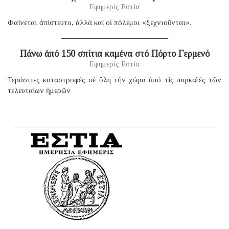
Εφημερίς Εστία
Φαίνεται ἀπίστευτο, ἀλλά καί οἱ πόλεμοι «ξεχνιοῦνται».
Πάνω ἀπό 150 σπίτια καμένα στό Πόρτο Γερμενό
Εφημερίς Εστία
Τεράστιες καταστροφές σέ ὅλη τήν χώρα ἀπό τίς πυρκαϊές τῶν
τελευταίων ἡμερῶν