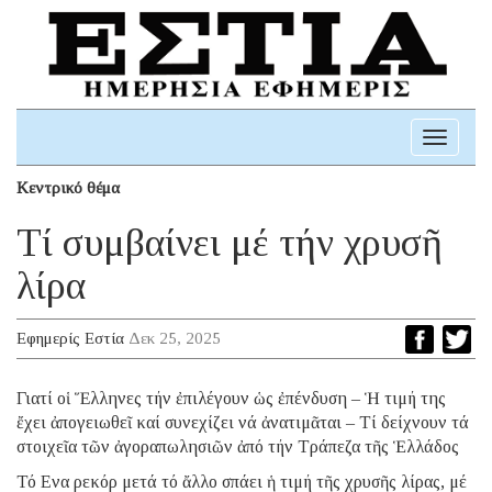
Toggle
navigati
Κεντρικό θέμα
Τί συμβαίνει μέ τήν χρυσῆ
λίρα
Εφημερίς Εστία
Δεκ 25, 2025
Γιατί οἱ Ἕλληνες τήν ἐπιλέγουν ὡς ἐπένδυση – Ἡ τιμή της
ἔχει ἀπογειωθεῖ καί συνεχίζει νά ἀνατιμᾶται – Τί δείχνουν τά
στοιχεῖα τῶν ἀγοραπωλησιῶν ἀπό τήν Τράπεζα τῆς Ἑλλάδος
Τό Eνα ρεκόρ μετά τό ἄλλο σπάει ἡ τιμή τῆς χρυσῆς λίρας, μέ