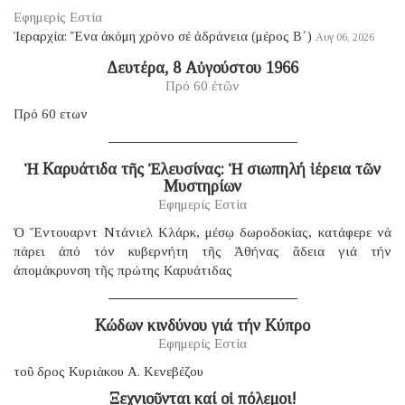
Εφημερίς Εστία
Ἱεραρχία: Ἕνα ἀκόμη χρόνο σέ ἀδράνεια (μέρος B΄)
Αυγ 06, 2026
Δευτέρα, 8 Αὐγούστου 1966
Πρό 60 ἐτῶν
Πρό 60 ετων
Ἡ Καρυάτιδα τῆς Ἐλευσίνας: Ἡ σιωπηλή ἱέρεια τῶν
Μυστηρίων
Εφημερίς Εστία
Ὁ Ἔντουαρντ Ντάνιελ Κλάρκ, μέσῳ δωροδοκίας, κατάφερε νά
πάρει ἀπό τόν κυβερνήτη τῆς Ἀθήνας ἄδεια γιά τήν
ἀπομάκρυνση τῆς πρώτης Καρυάτιδας
Κώδων κινδύνου γιά τήν Κύπρο
Εφημερίς Εστία
τοῦ δρος Κυριάκου Α. Κενεβέζου
Ξεχνιοῦνται καί οἱ πόλεμοι!