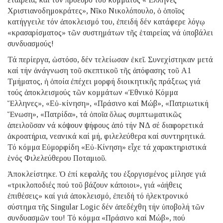
Χριστιανοδημοκράτες», Νῖκο Νικολόπουλο, ὁ ὁποῖος
κατήγγειλε τόν ἀποκλεισμό του, ἐπειδή δέν κατάφερε λόγῳ
«κρασαρίσματος» τῶν συστημάτων τῆς ἑταιρείας νά ὑποβάλει
συνδυασμούς!
Τά περίεργα, ὡστόσο, δέν τελείωσαν ἐκεῖ. Συνεχίστηκαν μετά
καί τήν ἀνάγνωση τοῦ σκεπτικοῦ τῆς ἀπόφασης τοῦ Α1
Τμήματος, ἡ ὁποία ἐπέχει μορφή διοικητικῆς πράξεως γιά
τούς ἀποκλεισμούς τῶν κομμάτων «Ἐθνικό Κόμμα
Ἕλληνες», «Εὐ-κίνηση», «Πράσινο καί Μώβ», «Πατριωτική
Ἕνωση», «Πατρίδα», τά ὁποῖα ὅλως συμπτωματικῶς
ἀπειλοῦσαν νά κόψουν ψήφους ἀπό τήν ΝΔ σέ διαφορετικά
ἀκροατήρια, νεανικά καί μή, φιλελεύθερα καί συντηρητικά.
Τό κόμμα Εὐμορφίδη «Εὐ-Κίνηση» εἶχε τά χαρακτηριστικά
ἑνός Φιλελεύθερου Ποταμιοῦ.
Ἀποκλείστηκε. Ὁ ἐπί κεφαλῆς του ἐξοργισμένος μίλησε γιά
«τρικλοποδιές πού τοῦ βάζουν κάποιοι», γιά «ἀήθεις
ἐπιθέσεις» καί γιά ἀποκλεισμό, ἐπειδή τό ἠλεκτρονικό
σύστημα τῆς Singular Logic δέν ἀπεδέχθη τήν ὑποβολή τῶν
συνδυασμῶν του! Τό κόμμα «Πράσινο καί Μώβ», πού