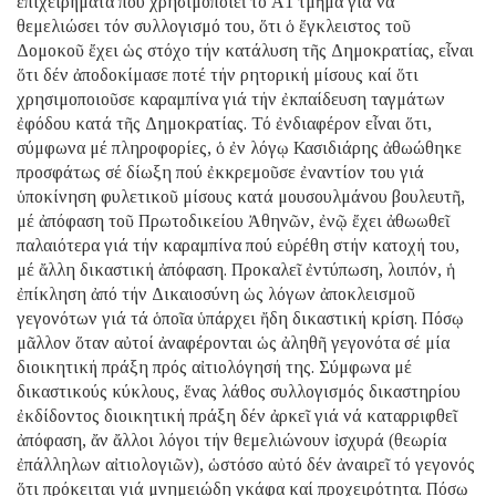
ἐπιχειρήματα πού χρησιμοποιεῖ τό Α1 τμῆμα γιά νά
θεμελιώσει τόν συλλογισμό του, ὅτι ὁ ἔγκλειστος τοῦ
Δομοκοῦ ἔχει ὡς στόχο τήν κατάλυση τῆς Δημοκρατίας, εἶναι
ὅτι δέν ἀποδοκίμασε ποτέ τήν ρητορική μίσους καί ὅτι
χρησιμοποιοῦσε καραμπίνα γιά τήν ἐκπαίδευση ταγμάτων
ἐφόδου κατά τῆς Δημοκρατίας. Τό ἐνδιαφέρον εἶναι ὅτι,
σύμφωνα μέ πληροφορίες, ὁ ἐν λόγῳ Κασιδιάρης ἀθωώθηκε
προσφάτως σέ δίωξη πού ἐκκρεμοῦσε ἐναντίον του γιά
ὑποκίνηση φυλετικοῦ μίσους κατά μουσουλμάνου βουλευτῆ,
μέ ἀπόφαση τοῦ Πρωτοδικείου Ἀθηνῶν, ἐνῷ ἔχει ἀθωωθεῖ
παλαιότερα γιά τήν καραμπίνα πού εὑρέθη στήν κατοχή του,
μέ ἄλλη δικαστική ἀπόφαση. Προκαλεῖ ἐντύπωση, λοιπόν, ἡ
ἐπίκληση ἀπό τήν Δικαιοσύνη ὡς λόγων ἀποκλεισμοῦ
γεγονότων γιά τά ὁποῖα ὑπάρχει ἤδη δικαστική κρίση. Πόσῳ
μᾶλλον ὅταν αὐτοί ἀναφέρονται ὡς ἀληθῆ γεγονότα σέ μία
διοικητική πράξη πρός αἰτιολόγησή της. Σύμφωνα μέ
δικαστικούς κύκλους, ἕνας λάθος συλλογισμός δικαστηρίου
ἐκδίδοντος διοικητική πράξη δέν ἀρκεῖ γιά νά καταρριφθεῖ
ἀπόφαση, ἄν ἄλλοι λόγοι τήν θεμελιώνουν ἰσχυρά (θεωρία
ἐπάλληλων αἰτιολογιῶν), ὡστόσο αὐτό δέν ἀναιρεῖ τό γεγονός
ὅτι πρόκειται γιά μνημειώδη γκάφα καί προχειρότητα. Πόσῳ