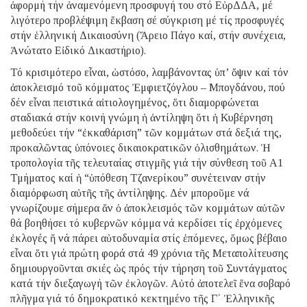
ἀφορμή τήν ἀναμενόμενη προσφυγή του στό ΕὐρΔΔΑ, μέ
λιγότερο προβλέψιμη ἔκβαση σέ σύγκριση μέ τίς προσφυγές
στήν ἑλληνική Δικαιοσύνη (Ἄρειο Πάγο καί, στήν συνέχεια,
Ἀνώτατο Εἰδικό Δικαστήριο).
Τό κρισιμότερο εἶναι, ὡστόσο, λαμβάνοντας ὑπ’ ὄψιν καί τόν
ἀποκλεισμό τοῦ κόμματος Ἐμφιετζόγλου – Μπογδάνου, πού
δέν εἶναι πειστικά αἰτιολογημένος, ὅτι διαμορφώνεται
σταδιακά στήν κοινή γνώμη ἡ ἀντίληψη ὅτι ἡ Κυβέρνηση
μεθοδεύει τήν “ἐκκαθάριση” τῶν κομμάτων στά δεξιά της,
προκαλῶντας ὑπόνοιες δικαιοκρατικῶν ὀλισθημάτων. Ἡ
τροπολογία τῆς τελευταίας στιγμῆς γιά τήν σύνθεση τοῦ Α1
Τμήματος καί ἡ “ὑπόθεση Τζανερίκου” συνέτειναν στήν
διαμόρφωση αὐτῆς τῆς ἀντίληψης. Δέν μποροῦμε νά
γνωρίζουμε σήμερα ἄν ὁ ἀποκλεισμός τῶν κομμάτων αὐτῶν
θά βοηθήσει τό κυβερνῶν κόμμα νά κερδίσει τίς ἐρχόμενες
ἐκλογές ἤ νά πάρει αὐτοδυναμία στίς ἑπόμενες, ὅμως βέβαιο
εἶναι ὅτι γιά πρώτη φορά στά 49 χρόνια τῆς Μεταπολίτευσης
δημιουργοῦνται σκιές ὡς πρός τήν τήρηση τοῦ Συντάγματος
κατά τήν διεξαγωγή τῶν ἐκλογῶν. Αὐτό ἀποτελεῖ ἕνα σοβαρό
πλῆγμα γιά τό δημοκρατικό κεκτημένο τῆς Γ΄ Ἑλληνικῆς