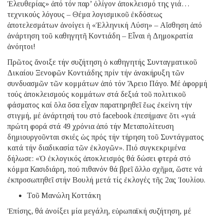
Ἐλευθερίας» ἀπό τόν παρ’ ὀλίγον ἀποκλεισμό της γιά…
τεχνικούς λόγους – Θέμα λογισμικοῦ ἐκδόσεως
ἀποτελεσμάτων ἀνοίγει ἡ «Ἑλληνική Λύση» – Αἴσθηση ἀπό
ἀνάρτηση τοῦ καθηγητῆ Κοντιάδη – Εἶναι ἡ Δημοκρατία
ἀνόητοι!
Πρῶτος ἄνοιξε τήν συζήτηση ὁ καθηγητής Συνταγματικοῦ
Δικαίου Ξενοφῶν Κοντιάδης πρίν τήν ἀνακήρυξη τῶν
συνδυασμῶν τῶν κομμάτων ἀπό τόν Ἄρειο Πάγο. Μέ ἀφορμή
τούς ἀποκλεισμούς κομμάτων στά δεξιά τοῦ πολιτικοῦ
φάσματος καί ὅλα ὅσα εἶχαν παρατηρηθεῖ ἕως ἐκείνη τήν
στιγμή, μέ ἀνάρτησή του στό facebook ἐπεσήμανε ὅτι «γιά
πρώτη φορά στά 49 χρόνια ἀπό τήν Μεταπολίτευση
δημιουργοῦνται σκιές ὡς πρός τήν τήρηση τοῦ Συντάγματος
κατά τήν διαδικασία τῶν ἐκλογῶν». Πιό συγκεκριμένα
δήλωσε: «Ὁ ἐκλογικός ἀποκλεισμός θά δώσει φτερά στό
κόμμα Κασιδιάρη, πού πιθανόν θά βρεῖ ἄλλο σχῆμα, ὥστε νά
ἐκπροσωπηθεῖ στήν Βουλή μετά τίς ἐκλογές τῆς 2ας Ἰουλίου.
Τοῦ Μανώλη Κοττάκη
Ἐπίσης, θά ἀνοίξει μία μεγάλη, εὐρωπαϊκή συζήτηση, μέ