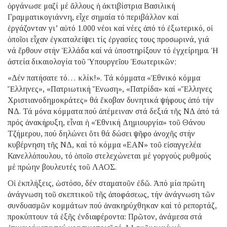
ὀργάνωσε μαζί μέ ἄλλους ἡ ἀκτιβίστρια Βασιλική
Γραμματικογιάννη, εἶχε σημαία τό περιβάλλον καί
ἐργάζονταν γι’ αὐτό 1.000 νέοι καί νέες ἀπό τό ἐξωτερικό, οἱ
ὁποῖοι εἶχαν ἐγκαταλείψει τίς ἐργασίες τους προσωρινά, γιά
νά ἔρθουν στήν Ἑλλάδα καί νά ὑποστηρίξουν τό ἐγχείρημα. Ἡ
ἀστεία δικαιολογία τοῦ Ὑπουργεῖου Ἐσωτερικῶν;
«Δέν πατήσατε τό… κλίκ!». Τά κόμματα «Ἐθνικό κόμμα
Ἕλληνες», «Πατριωτική Ἕνωση», «Πατρίδα» καί «Ἕλληνες
Χριστιανοδημοκράτες» θά ἔκοβαν δυνητικά ψήφους ἀπό τήν
ΝΔ. Τά μόνα κόμματα πού ἀπέμειναν στά δεξιά τῆς ΝΔ ἀπό τά
πρός ἀνακήρυξη, εἶναι ἡ «Ἐθνική Δημιουργία» τοῦ Θάνου
Τζήμερου, πού δηλώνει ὅτι θά δώσει ψῆφο ἀνοχῆς στήν
κυβέρνηση τῆς ΝΔ, καί τό κόμμα «ΕΑΝ» τοῦ εἰσαγγελέα
Κανελλόπουλου, τό ὁποῖο στελεχώνεται μέ γοργούς ρυθμούς
μέ πρώην βουλευτές τοῦ ΛΑΟΣ.
Οἱ ἐκπλήξεις, ὡστόσο, δέν σταματοῦν ἐδῶ. Ἀπό μία πρώτη
ἀνάγνωση τοῦ σκεπτικοῦ τῆς ἀποφάσεως, τήν ἀνάγνωση τῶν
συνδυασμῶν κομμάτων πού ἀνακηρύχθηκαν καί τό ρεπορτάζ,
προκύπτουν τά ἑξῆς ἐνδιαφέροντα: Πρῶτον, ἀνάμεσα στά