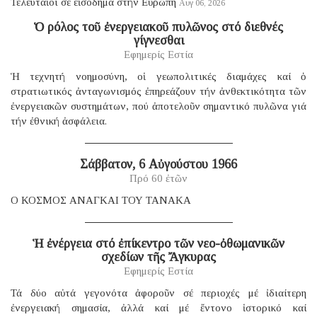
Τελευταῖοι σέ εἰσόδημα στήν Εὐρώπη
Αυγ 06, 2026
Ὁ ρόλος τοῦ ἐνεργειακοῦ πυλῶνος στό διεθνές
γίγνεσθαι
Εφημερίς Εστία
Ἡ τεχνητή νοημοσύνη, οἱ γεωπολιτικές διαμάχες καί ὁ
στρατιωτικός ἀνταγωνισμός ἐπηρεάζουν τήν ἀνθεκτικότητα τῶν
ἐνεργειακῶν συστημάτων, πού ἀποτελοῦν σημαντικό πυλῶνα γιά
τήν ἐθνική ἀσφάλεια.
Σάββατον, 6 Αὐγούστου 1966
Πρό 60 ἐτῶν
Ο ΚΟΣΜΟΣ ΑΝΑΓΚΑΙ ΤΟΥ ΤΑΝΑΚΑ
Ἡ ἐνέργεια στό ἐπίκεντρο τῶν νεο-ὀθωμανικῶν
σχεδίων τῆς Ἄγκυρας
Εφημερίς Εστία
Τά δύο αὐτά γεγονότα ἀφοροῦν σέ περιοχές μέ ἰδιαίτερη
ἐνεργειακή σημασία, ἀλλά καί μέ ἔντονο ἱστορικό καί