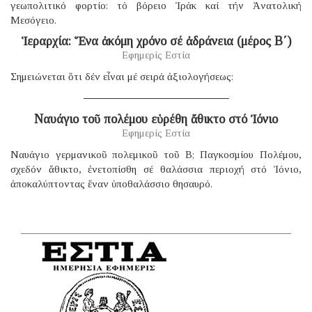
γεωπολιτικό φορτίο: τό βόρειο Ἰράκ καί τήν Ἀνατολική
Μεσόγειο.
Ἱεραρχία: Ἕνα ἀκόμη χρόνο σέ ἀδράνεια (μέρος B΄)
Εφημερίς Εστία
Σημειώνεται ὅτι δέν εἶναι μέ σειρά ἀξιολογήσεως:
Ναυάγιο τοῦ πολέμου εὑρέθη ἄθικτο στό Ἰόνιο
Εφημερίς Εστία
Ναυάγιο γερμανικοῦ πολεμικοῦ τοῦ B; Παγκοσμίου Πολέμου,
σχεδόν ἄθικτο, ἐνετοπίσθη σέ θαλάσσια περιοχή στό Ἰόνιο,
ἀποκαλύπτοντας ἕναν ὑποθαλάσσιο θησαυρό.