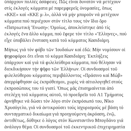
ὑπάρχουν πολλές ἀσάφειες. Πῶς εἶναι δυνατόν νά μετέχουν
στίς ἐκλογές κόμματα μέ παρεμφερεῖς ὀνομασίες, ὅπως
«ΚΚΕ» καί «ΚΚΕ μ-λ», ἀλλά νά μήν μποροῦν νά μετέχουν
κόμματα πού περιέχουν στόν τίτλο τους τόν ἴδιο ὅρο
«Πατριωτική Ἕνωση»; Ὁμοίως, ἀποκλείστηκε ἀπό τίς
ἐκλογές ἕνα ἄλλο κόμμα, πού ἔφερε τόν τίτλο «Ἕλληνες», πού
εἶχε ὑποβάλει ἔνσταση κατά τοῦ κόμματος Κασιδιάρη.
Μήπως γιά τόν φόβο τῶν Ἰουδαίων καί ἐδῶ; Μήν νομίσουν οἱ
ψηφοφόροι ὅτι εἶναι τό κόμμα Κασιδιάρη; Ἐκπλήξεις
ὑπάρχουν καί γιά τά φιλελεύθερα κόμματα, πού θέλησαν νά
διεκδικήσουν τήν ψῆφο τῶν Ἑλλήνων. Οἱ συνδυασμοί τοῦ
φιλελεύθερου κόμματος περιβάλλοντος «Πράσινο καί Μώβ»
ἀπερρίφθησαν ὡς ἐκπρόθεσμοι, χωρίς νά αἰτιολογηθεῖ στούς
ἐκπροσώπους του τό γιατί. Ὅπως μᾶς ἐπισημαίνεται ἀπό
στελέχη τοῦ κόμματος αὐτοῦ, τό προεδρεῖο τοῦ Α1 Τμήματος
ἀρνήθηκε νά δώσει τόν λόγο στόν ἐκπρόσωπό του, Νῖκο
Χρυσόγελο, γιά νά ἀντικρούσει τούς ἰσχυρισμούς μέ βάση τό
συνταγματικό δικαίωμα γιά προηγούμενη ἀκρόαση, ἐνῷ,
ἀντιθέτως, δόθηκε ὁ λόγος στόν Κωνσταντῖνο Μπογδάνο γιά
ἀνάλογο θέμα. Οἱ συνδυασμοί τοῦ ἐκκεντρικοῦ ἐπιχειρηματία