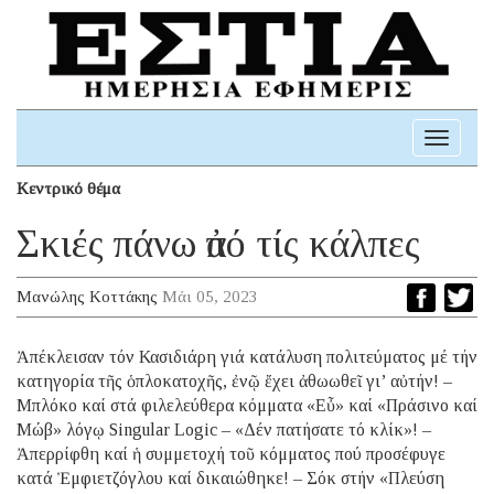
Toggle
navigati
Κεντρικό θέμα
Σκιές πάνω ἀπό τίς κάλπες
Μανώλης Κοττάκης
Μάι 05, 2023
Ἀπέκλεισαν τόν Κασιδιάρη γιά κατάλυση πολιτεύματος μέ τήν
κατηγορία τῆς ὁπλοκατοχῆς, ἐνῷ ἔχει ἀθωωθεῖ γι’ αὐτήν! –
Μπλόκο καί στά φιλελεύθερα κόμματα «Εὖ» καί «Πράσινο καί
Μώβ» λόγῳ Singular Logic – «Δέν πατήσατε τό κλίκ»! –
Ἀπερρίφθη καί ἡ συμμετοχή τοῦ κόμματος πού προσέφυγε
κατά Ἐμφιετζόγλου καί δικαιώθηκε! – Σόκ στήν «Πλεύση