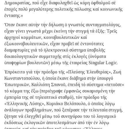
Δημοκρατίας, πού εἶχε διαφυλαχθεῖ ὡς κόρη ὀφθαλμοῦ σέ
ἐποχές πολύ μεγαλύτερης πολιτικῆς πόλωσης καί κοινωνικῆς
ἔντασης.»
Ὅταν ἔκανε αὐτήν τήν δήλωση ὁ γνωστός συνταγματολόγος,
εἶχαν γίνει γνωστά μέχρι ἐκείνη τήν στιγμή τά ἑξῆς: Τρεῖς
ἀρχηγοί κομμάτων, κοινοβουλευτικῶν καί
ἐξωκοινοβουλευτικῶν, εἶχαν προβεῖ σέ ἐντονότατες
διαμαρτυρίες γιά τό ἠλεκτρονικό σύστημα ὑποβολῆς
δικαιολογητικῶν συμμετοχῆς στίς ἐκλογές (ὀνόματα
ὑποψηφίων βουλευτῶν) μέσῳ τῆς ἑταιρείας Singular Logic.
Ἐπρόκειτο γιά τήν πρόεδρο τῆς «Πλεύσης Ἐλευθερίας», Ζωή
Κωνσταντοπούλου, ἡ ὁποία ἔκανε διάβημα στήν ὑπουργό
Ἐσωτερικῶν, Καλλιόπη Σπανοῦ, ἐπειδή τό σύστημα «πετοῦσε»
τό κόμμα της ἔξω (περιέγραψε ἐμφανῶς σοκαρισμένη τήν
ἐμπειρία της σέ τηλεοπτικό σταθμό), τόν πρόεδρο τῆς
«Ἑλληνικῆς Λύσης», Κυριάκο Βελόπουλο, ὁ ὁποῖος λόγῳ
ἀνάλογων προβλημάτων, πού ξεπέρασε τήν τελευταία στιγμή,
ζήτησε νά ἐλεγχθεῖ μέσῳ τοῦ συνηγόρου του τό λογισμικό
ἐκδόσεως ἐκλογικῶν ἀποτελεσμάτων ἀπό τήν ἐν λόγῳ
ἑταιρεία, καί τόν πρόεδρο τοῦ κόμματος «Ἕλληνες