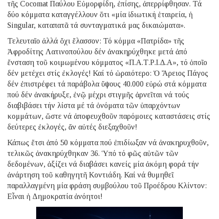
τῆς Cocomat Παύλου Εὐμορφίδη, ἐπίσης, ἀπερρίφθησαν. Τά
δύο κόμματα καταγγέλλουν ὅτι «μία ἰδιωτική ἑταιρεία, ἡ
Singular, καταπατᾶ τά συνταγματικά μας δικαιώματα».
Τελευταῖο ἀλλά ὄχι ἔλασσον: Τό κόμμα «Πατρίδα» τῆς
Ἀφροδίτης Λατινοπούλου δέν ἀνακηρύχθηκε μετά ἀπό
ἔνσταση τοῦ κοιμωμένου κόμματος «Π.Α.Τ.Ρ.Ι.Δ.Α», τό ὁποῖο
δέν μετέχει στίς ἐκλογές! Καί τό ὡραιότερο: Ὁ Ἄρειος Πάγος
δέν ἐπιστρέφει τά παράβολα ὕψους 40.000 εὐρώ στά κόμματα
πού δέν ἀνακήρυξε, ἐνῷ μέχρι στιγμῆς ἀρνεῖται νά τούς
διαβιβάσει τήν λίστα μέ τά ὀνόματα τῶν ὑπαρχόντων
κομμάτων, ὥστε νά ἀποφευχθοῦν παρόμοιες καταστάσεις στίς
δεύτερες ἐκλογές, ἄν αὐτές διεξαχθοῦν!
Κάπως ἔτσι ἀπό 50 κόμματα πού ἐπιδίωξαν νά ἀνακηρυχθοῦν,
τελικῶς ἀνακηρύχθηκαν 36. Ὑπό τό φῶς αὐτῶν τῶν
δεδομένων, ἀξίζει νά διαβάσει κανείς μία ἀκόμη φορά τήν
ἀνάρτηση τοῦ καθηγητῆ Κοντιάδη. Καί νά θυμηθεῖ
παραλλαγμένη μία φράση συμβούλου τοῦ Προέδρου Κλίντον:
Εἶναι ἡ Δημοκρατία ἀνόητοι!