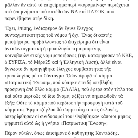
μᾶλλον ἄν αὐτό τό ἐπιχείρημα περί «καραμπίνας» περιέχεται
στά ὑπομνήματα πού κατέθεσαν ΝΔ καί ΠΑΣΟΚ, πού
παρενέβησαν στήν δίκη.
Ἔχει, ἐπίσης, ἐνδιαφέρον ἄν ἔγινε ἔλεγχος
συνταγματικότητας τοῦ νόμου ἤ ὄχι. Ἕνας δικαστής
μειοψήφησε, προβάλλοντας τό ἐπιχείρημα ὅτι εἶναι
ἀντισυνταγματική ἡ τροπολογία περιορισμένης
κοινοβουλευτικῆς νομιμοποιήσεως (τήν καταψήφισαν τό ΚΚΕ,
ὁ ΣΥΡΙΖΑ, τό Μέρα25 καί ἡ Ἑλληνική Λύση), ἀλλά εἶναι
ἄγνωστο ἄν προηγήθηκε ἔλεγχος συμβατότητας τῆς
τροπολογίας μέ τό Σύνταγμα. Ὅσον ἀφορᾶ τό κόμμα
«Πατριωτική Ἕνωση», πού κόπηκε ἐπειδή ὑπεβλήθη
προσφυγή ἀπό ἄλλο κόμμα (ΕΛΛΙΑ), πού ἔφερε στόν τίτλο του
καί αὐτό μερικῶς τό ἴδιο ὄνομα, ἀξίζει νά σημειωθοῦν τά
ἑξῆς: Οὔτε τό κόμμα πού κέρδισε τήν προσφυγή κατά τοῦ
κόμματος Ἐμφιετζόγλου θά συμμετάσχει στίς ἐκλογές,
ἀπερρίφθησαν οἱ συνδυασμοί του! Φοβήθηκαν κάποιοι μήπως
ψηφιστεῖ αὐτό ὡς ἡ γνήσια «Πατριωτική Ἕνωση»;
Πέραν αὐτῶν, ὅπως ἐπισήμανε ὁ καθηγητής Κοντιάδης,