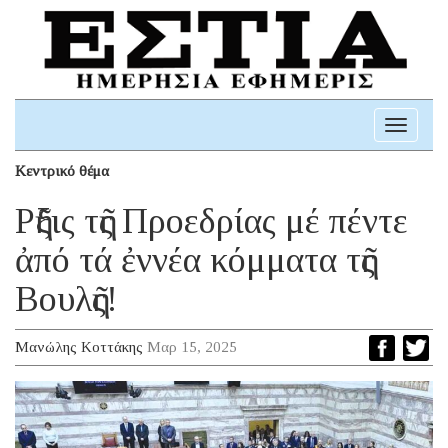
Toggle
navigati
Κεντρικό θέμα
Ρῆξις τῆς Προεδρίας μέ πέντε
ἀπό τά ἐννέα κόμματα τῆς
Βουλῆς!
Μανώλης Κοττάκης
Μαρ 15, 2025