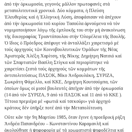
ἀπό τήν ὁρκωμοσία, γεγονός μᾶλλον πρωτοφανές στά
μεταπολιτευτικά χρονικά. Δύο κόμματα, ἡ Πλεύση
Ἐλευθερίας καί ἡ Ἑλληνική Λύση, ἀποφάσισαν νά ἀπέχουν
ἀπό τήν ὁρκωμοσία τοῦ κυρίου Τασούλα ἀρνούμενα νά τόν
νομιμοποιήσουν λόγῳ τῆς ἐμπλοκῆς του στήν μή ἀνακοίνωση
τῆς δικογραφίας Τριαντόπουλου στήν Ὁλομέλεια τῆς Βουλῆς.
Ὁ ἴδιος ὁ Πρόεδρος ἀπέφυγε νά ἀνταλλάξει χαιρετισμό μέ
τούς ἀρχηγούς τῶν Κοινοβουλευτικῶν Ὁμάδων τῆς Νέας
Ἀριστερᾶς Ἀλέξη Χαρίτση, τῆς Νίκης Δημήτρη Νατσιό καί
τῶν Σπαρτιατῶν Βασίλη Στίγκα καί περιορίστηκε νά
χαιρετίσει ζεστά τούς ἀρχηγούς τῶν κομμάτων τῆς
ἀντιπολιτεύσεως ΠΑΣΟΚ, Νῖκο Ἀνδρουλάκη, ΣΥΡΙΖΑ,
Σωκράτη Φάμελλο, καί ΚΚΕ, Δημήτρη Κουτσούμπα, τῶν
ὁποίων ὅμως οἱ μισοί βουλευτές ἀπεῖχαν ἀπό τήν ὁρκωμοσία
(14 ἀπό τόν ΣΥΡΙΖΑ, 9 ἀπό τό ΠΑΣΟΚ καί 11 ἀπό τό ΚΚΕ ).
Τέτοια πρεμιέρα μέ «φωτιά καί τσεκούρι» γιά ἀρχηγό
κράτους δέν ὑπῆρξε ποτέ ἀπό τήν Μεταπολίτευση.
Οὔτε κἄν τήν 9η Μαρτίου 1985, ὅταν ἔγινε ἡ προεδρική ρήξη
Ἀνδρέα Παπανδρέου – Κωνσταντίνου Καραμανλῆ καί
ἀκολούθησε ἡ ψηφοφορία μέ τά χρωματιστά ψηφοδέλτια καί