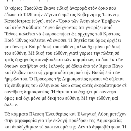
Ὁ κύριος Τασούλας ἔκανε εἰδική ἀναφορά στόν ὅρκο πού
ἔδωσε τό 1828 στήν Αἴγινα ὁ πρῶτος Κυβερνήτης Ἰωάννης
Καποδίστριας (εὖγε), στόν «Ὅρκο τῶν Ἀθηναίων Ἐφήβων»
καί στόν Ἀκάθιστο Ὕμνο δείχνοντας ὅτι γνωρίζει ποιό
Ἔθνος καλεῖται νά ἐκπροσωπήσει ὡς ἀρχηγός τοῦ Κράτους.
Ποιό Ἔθνος καλεῖται νά ἑνώσει. Ἡ θητεία του ὅμως ἀρχίζει
μέ σύννεφα. Καί μέ δική του εὐθύνη, ἀλλά ὄχι μόνο μέ δική
του εὐθύνη. Μέ δική του εὐθύνη γιατί γύρισε τήν πλάτη σέ
τρεῖς ἀρχηγούς κοινοβουλευτικῶν κομμάτων, τά δύο ἐκ τῶν
ὁποίων κατῆλθαν στίς ἐκλογές μέ ἄδεια ἀπό τόν Ἄρειο Πάγο
καί ἔλαβαν τακτική χρηματοδότηση ἀπό τήν Βουλή ἐπί τῶν
ἡμερῶν του. Ὁ Πρόεδρος τῆς Δημοκρατίας πρέπει νά σέβεται
τίς ἐπιθυμίες τοῦ ἑλληνικοῦ λαοῦ ὅπως αὐτές ἐκφράστηκαν σέ
συνθῆκες δημοκρατίας. Ἡ θητεία του ἀρχίζει μέ σύννεφα
ὅμως καί ὄχι μόνο μέ δική του εὐθύνη. Μέ τήν εὐθύνη καί
ἄλλων.
Τά κόμματα Πλεύση Ἐλευθερίας καί Ἑλληνική Λύση μετεῖχαν
στήν ψηφοφορία γιά τήν ἐκλογή Προέδρου τῆς Δημοκρατίας
καί ἀποδέχθηκαν τό ἀποτέλεσμά της. Δέν τό ἀμφισβήτησαν. Ἡ