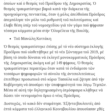
ὁποίων καί ὁ θεσμός τοῦ Προέδρου τῆς Δημοκρατίας. Ὁ
θεσμός τραυματίστηκε βαριά κατά τήν διάρκεια τῆς
προηγούμενης πενταετίας, ὅταν ἡ μόλις ἀπελθοῦσα Πρόεδρος
ἀπεμπόλησε τόν ρόλο τοῦ ρυθμιστῆ τοῦ πολιτεύματος καί
ἔλαβε θέση ὑπέρ τοῦ νομοσχεδίου γιά τόν γάμο πού ψήφισαν
τέσσερα κόμματα μέσα στήν Ὁλομέλεια τῆς Βουλῆς.
Τοῦ Μανώλη Κοττάκη
Ὁ θεσμός τραυματίστηκε ἐπίσης μέ τό νέο σύστημα ἐκλογῆς
Προέδρου πού υἱοθετήθηκε μέ τό νέο Σύνταγμα τοῦ 2019, μέ
βάση τό ὁποῖο δύναται νά ἐκλεγεῖ μονοκομματικός Πρόεδρος
τῆς Δημοκρατίας ἀκόμη καί μέ 149 ψήφους. Ὁ θεσμός
τραυματίστηκε περαιτέρω ὅταν κατά τό ἐνδιάμεσο τῶν
τεσσάρων ψηφοφοριῶν τό σύνολο τῆς ἀντιπολιτεύσεως
ἐπιτέθηκε προσωπικά στό κύριο Τασούλα καί ζήτησε ἀπό τήν
Κυβέρνηση νά ἀποσύρει τήν ὑποψηφιότητά του λόγῳ Τεμπῶν.
Μέσα σέ αὐτή τήν δηλητηριασμένη ἀτμόσφαιρα κλήθηκε νά
δώσει τόν νενομισμένο ὅρκο ὁ νέος Πρόεδρος.
Δυστυχῶς, τό κακό δέν σταμάτησε. Ἑξῆντα βουλευτές ἀπό
ἑπτά κόμματα τοῦ ἑλληνικοῦ Κοινοβουλίου ἀπουσίασαν χθές