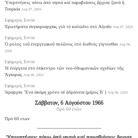
Ὑπερπτήσεις πάνω ἀπό νησιά καί παραβιάσεις ἄρχισε ξανά ἡ
Τουρκία
Αυγ 07, 2026
Εφημερίς Εστία
Ἐρωτήματα συγκυριαρχίας γιά τό καλώδιο στό Αἰγαῖο
Αυγ 07, 2026
Εφημερίς Εστία
Ὁ ρόλος τοῦ ἐνεργειακοῦ πυλῶνος στό διεθνές γίγνεσθαι
Αυγ 06,
2026
Εφημερίς Εστία
Ἡ ἐνέργεια στό ἐπίκεντρο τῶν νεο-ὀθωμανικῶν σχεδίων τῆς
Ἄγκυρας
Αυγ 06, 2026
Εφημερίς Εστία
Ἱεραρχία: Ἕνα ἀκόμη χρόνο σέ ἀδράνεια (μέρος B΄)
Αυγ 06, 2026
Σάββατον, 6 Αὐγούστου 1966
Πρό 60 ἐτῶν
Πρό 60 ετων
Ὑπερπτήσεις πάνω ἀπό νησιά καί παραβιάσεις ἄρχισε