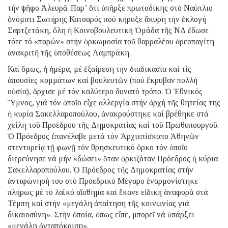
τήν ψῆφο Ἀλευρᾶ. Παρ’ ὅτι ὑπῆρξε πρωτοδίκης στό Ναύπλιο
ὀνόματι Σωτήρης Κατσαρός πού κήρυξε ἄκυρη τήν ἐκλογή
Σαρτζετάκη, ὅλη ἡ Κοινοβουλευτική Ὁμάδα τῆς ΝΔ ἔδωσε
τότε τό «παρών» στήν ὁρκωμοσία τοῦ θαρραλέου ἀρεοπαγίτη
ἀνακριτῆ τῆς ὑποθέσεως Λαμπράκη.
Καί ὅμως, ἡ ἡμέρα, μέ ἐξαίρεση τήν διαδικασία καί τίς
ἀπουσίες κομμάτων καί βουλευτῶν (πού ἔκρυβαν πολλή
οὐσία), ἄρχισε μέ τόν καλύτερο δυνατό τρόπο. Ὁ Ἐθνικός
Ὕμνος, γιά τόν ὁποῖο εἶχε ἀλλεργία στήν ἀρχή τῆς θητείας της
ἡ κυρία Σακελλαροπούλου, ἀνακρούστηκε καί βρέθηκε στά
χείλη τοῦ Προέδρου τῆς Δημοκρατίας καί τοῦ Πρωθυπουργοῦ.
Ὁ Πρόεδρος ἐπανέλαβε μετά τόν Ἀρχιεπίσκοπο Ἀθηνῶν
στεντορείᾳ τῇ φωνῇ τόν θρησκευτικό ὅρκο τόν ὁποῖο
διερεύνησε νά μήν «δώσει» ὅταν ὁρκιζόταν Πρόεδρος ἡ κύρια
Σακελλαροπούλου. Ὁ Πρόεδρος τῆς Δημοκρατίας στήν
ἀντιφώνησή του στό Προεδρικό Μέγαρο ἐναρμονίστηκε
πλήρως μέ τό λαϊκό αἴσθημα καί ἔκανε εἰδική ἀναφορά στά
Τέμπη καί στήν «μεγάλη ἀπαίτηση τῆς κοινωνίας γιά
δικαιοσύνη». Στήν ὁποία, ὅπως εἶπε, μπορεῖ νά ὑπάρξει
«μεγάλη ἀνταπόκριση».