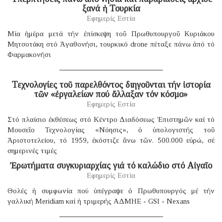
ξανά ἡ Τουρκία
Εφημερίς Εστία
Μία ἡμέρα μετά τήν ἐπίσκεψη τοῦ Πρωθυπουργοῦ Κυριάκου
Μητσοτάκη στό Ἀγαθονήσι, τουρκικό drone πέταξε πάνω ἀπό τό
Φαρμακονήσι
Τεχνολογίες τοῦ παρελθόντος διηγοῦνται τήν ἱστορία
τῶν «ἐργαλείων πού ἄλλαξαν τόν κόσμο»
Εφημερίς Εστία
Στό πλαίσιο ἐκθέσεως στό Κέντρο Διαδόσεως Ἐπιστημῶν καί τό
Μουσεῖο Τεχνολογίας «Νόησις», ὁ ὑπολογιστής τοῦ
Ἀριστοτελείου, τό 1959, ἐκόστιζε ἄνω τῶν. 500.000 εὐρώ, σέ
σημερινές τιμές
Ἐρωτήματα συγκυριαρχίας γιά τό καλώδιο στό Αἰγαῖο
Εφημερίς Εστία
Θολές ἡ συμφωνία πού ὑπέγραψε ὁ Πρωθυπουργός μέ τήν
γαλλική Μeridiam καί ἡ τριμερής ΑΔΜΗΕ - GSI - Nexans