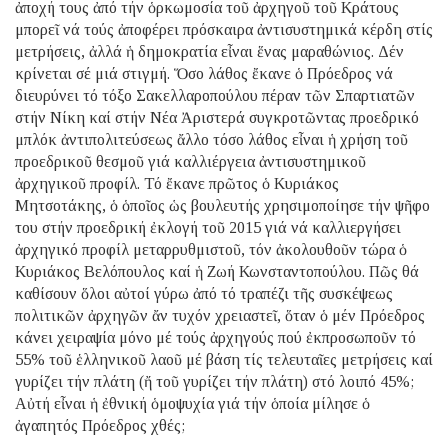
ἀποχή τους ἀπό τήν ὁρκωμοσία τοῦ ἀρχηγοῦ τοῦ Κράτους
μπορεῖ νά τούς ἀποφέρει πρόσκαιρα ἀντισυστημικά κέρδη στίς
μετρήσεις, ἀλλά ἡ δημοκρατία εἶναι ἕνας μαραθώνιος. Δέν
κρίνεται σέ μιά στιγμή. Ὅσο λάθος ἔκανε ὁ Πρόεδρος νά
διευρύνει τό τόξο Σακελλαροπούλου πέραν τῶν Σπαρτιατῶν
στήν Νίκη καί στήν Νέα Ἀριστερά συγκροτῶντας προεδρικό
μπλόκ ἀντιπολιτεύσεως ἄλλο τόσο λάθος εἶναι ἡ χρήση τοῦ
προεδρικοῦ θεσμοῦ γιά καλλιέργεια ἀντισυστημικοῦ
ἀρχηγικοῦ προφίλ. Τό ἔκανε πρῶτος ὁ Κυριάκος
Μητσοτάκης, ὁ ὁποῖος ὡς βουλευτής χρησιμοποίησε τήν ψῆφο
του στήν προεδρική ἐκλογή τοῦ 2015 γιά νά καλλιεργήσει
ἀρχηγικό προφίλ μεταρρυθμιστοῦ, τόν ἀκολουθοῦν τώρα ὁ
Κυριάκος Βελόπουλος καί ἡ Ζωή Κωνσταντοπούλου. Πῶς θά
καθίσουν ὅλοι αὐτοί γύρω ἀπό τό τραπέζι τῆς συσκέψεως
πολιτικῶν ἀρχηγῶν ἄν τυχόν χρειαστεῖ, ὅταν ὁ μέν Πρόεδρος
κάνει χειραψία μόνο μέ τούς ἀρχηγούς πού ἐκπροσωποῦν τό
55% τοῦ ἑλληνικοῦ λαοῦ μέ βάση τίς τελευταῖες μετρήσεις καί
γυρίζει τήν πλάτη (ἤ τοῦ γυρίζει τήν πλάτη) στό λοιπό 45%;
Αὐτή εἶναι ἡ ἐθνική ὁμοψυχία γιά τήν ὁποία μίλησε ὁ
ἀγαπητός Πρόεδρος χθές;