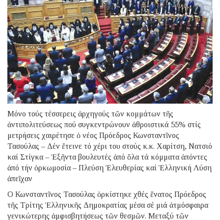
Μόνο τούς τέσσερεις ἀρχηγούς τῶν κομμάτων τῆς
ἀντιπολιτεύσεως πού συγκεντρώνουν ἀθροιστικά 55% στίς
μετρήσεις χαιρέτησε ὁ νέος Πρόεδρος Κωνσταντῖνος
Τασούλας – Δέν ἔτεινε τό χέρι του στούς κ.κ. Χαρίτση, Νατσιό
καί Στίγκα – Ἑξῆντα βουλευτές ἀπό ὅλα τά κόμματα ἀπόντες
ἀπό τήν ὁρκωμοσία – Πλεύση Ἐλευθερίας καί Ἑλληνική Λύση
ἀπεῖχαν
Ο Κωνσταντῖνος Τασούλας ὁρκίστηκε χθές ἔνατος Πρόεδρος
τῆς Τρίτης Ἑλληνικῆς Δημοκρατίας μέσα σέ μιά ἀτμόσφαιρα
γενικώτερης ἀμφισβητήσεως τῶν θεσμῶν. Μεταξύ τῶν