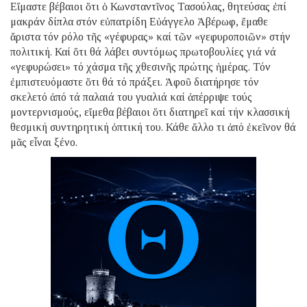
Εἴμαστε βέβαιοι ὅτι ὁ Κωνσταντῖνος Τασούλας, θητεύσας ἐπί
μακράν δίπλα στόν εὐπατρίδη Εὐάγγελο Ἀβέρωφ, ἔμαθε
ἄριστα τόν ρόλο τῆς «γέφυρας» καί τῶν «γεφυροποιῶν» στήν
πολιτική. Καί ὅτι θά λάβει συντόμως πρωτοβουλίες γιά νά
«γεφυρώσει» τό χάσμα τῆς χθεσινῆς πρώτης ἡμέρας. Τόν
ἐμπιστευόμαστε ὅτι θά τό πράξει. Ἀφοῦ διατήρησε τόν
σκελετό ἀπό τά παλαιά του γυαλιά καί ἀπέρριψε τούς
μοντερνισμούς, εἴμεθα βέβαιοι ὅτι διατηρεῖ καί τήν κλασσική
θεσμική συντηρητική ὀπτική του. Κάθε ἄλλο τι ἀπό ἐκεῖνον θά
μᾶς εἶναι ξένο.