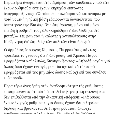
Περαιτέρω ἀναφέρεται στήν ἐξαίρεση τῶν ὑποθέσεων πού εἴτε
ἔχουν ρυθμισθεῖ εἴτε ἔχουν κηρυχθεῖ ἔκπτωτες
ὑπογραμμίζοντας: «Ὡστόσο δυσκολεύομαι νά κατανοήσω μέ
ποιά νομική ἤ ἠθική βάση ἐξαιροῦνται δανειολῆπτες πού
ὑπέστησαν τήν ἴδια ἀκριβῶς ἐπιβάρυνση, μόνο καί μόνο
ἐπειδή ἡ ρύθμισή τους ὁλοκληρώθηκε ἤ ἀπολέσθηκε στό
μεταξύ». Ὡς φαίνεται ἡ καλύτερη ἀντιπολίτευσις στήν
Κυβέρνηση ἐπ’ ὠφελείᾳ τῶν πολιτῶν εἶναι ἡ δεξιά.
Ὁ ἁρμόδιος ὑπουργός Κυριάκος Πιερρακάκης πάντως
προέβαλε τό γεγονός ὅτι ἡ ἀπόφασις τοῦ Ἀρείου Πάγου
ἐφαρμόζεται καθολικῶς, διευκρινίζοντας: «Δηλαδή, ἰσχύει γιά
ὅλους ὅσοι ἔχουν ἐνεργές ρυθμίσεις» καί «ὁ τόκος θά
ἐφαρμόζεται ἐπί τῆς μηνιαίας δόσης καί ὄχι ἐπί τοῦ συνόλου
τοῦ ποσοῦ».
Περαιτέρω ἀνεφέρθη στήν ἀναδρομικότητα τῆς ρυθμίσεως
ἐπισημαίνοντας ὅτι αὐτή ἀποτελεῖ κυβερνητική ἐπιλογή καί
δέν ἐπιβάλλεται ἀπό τήν δικαστική ἀπόφαση: «Γιά ὅσους
ἔχουν ἐνεργές ρυθμίσεις, γιά ὅσους ἔχουν ἤδη πληρώσει
δηλαδή καί βρίσκονται σέ ἐνεργή ρύθμιση, ὑπάρχει
ἀναδρομικότητα. Αὐτό, νά πῶ, δέν μᾶς τό ἐπιβάλλει ἡ