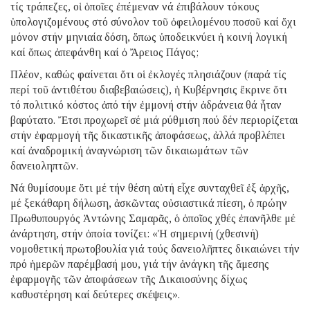
τίς τράπεζες, οἱ ὁποῖες ἐπέμεναν νά ἐπιβάλουν τόκους
ὑπολογιζομένους στό σύνολον τοῦ ὀφειλομένου ποσοῦ καί ὄχι
μόνον στήν μηνιαία δόση, ὅπως ὑποδεικνύει ἡ κοινή λογική
καί ὅπως ἀπεφάνθη καί ὁ Ἄρειος Πάγος;
Πλέον, καθώς φαίνεται ὅτι οἱ ἐκλογές πλησιάζουν (παρά τίς
περί τοῦ ἀντιθέτου διαβεβαιώσεις), ἡ Κυβέρνησις ἔκρινε ὅτι
τό πολιτικό κόστος ἀπό τήν ἐμμονή στήν ἀδράνεια θά ἦταν
βαρύτατο. Ἔτσι προχωρεῖ σέ μιά ρύθμιση πού δέν περιορίζεται
στήν ἐφαρμογή τῆς δικαστικῆς ἀποφάσεως, ἀλλά προβλέπει
καί ἀναδρομική ἀναγνώριση τῶν δικαιωμάτων τῶν
δανειοληπτῶν.
Νά θυμίσουμε ὅτι μέ τήν θέση αὐτή εἶχε συνταχθεῖ ἐξ ἀρχῆς,
μέ ξεκάθαρη δήλωση, ἀσκῶντας οὐσιαστικά πίεση, ὁ πρώην
Πρωθυπουργός Ἀντώνης Σαμαρᾶς, ὁ ὁποῖος χθές ἐπανῆλθε μέ
ἀνάρτηση, στήν ὁποία τονίζει: «Ἡ σημερινή (χθεσινή)
νομοθετική πρωτοβουλία γιά τούς δανειολῆπτες δικαιώνει τήν
πρό ἡμερῶν παρέμβασή μου, γιά τήν ἀνάγκη τῆς ἄμεσης
ἐφαρμογῆς τῶν ἀποφάσεων τῆς Δικαιοσύνης δίχως
καθυστέρηση καί δεύτερες σκέψεις».