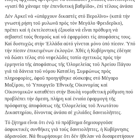
«γιατί θά χάναμε τήν ἐπενδυτική βαθμίδα», ἐπί τέλους ἀνάσα
Δέν Αρκεῖ νά «ὑπάρχουν δικαστές στό Βερολῖνο» (κατά τήν
γνωστή ρήση τοῦ μυλωνᾶ πρός τόν Μεγάλο Φρειδερῖκο),
πρέπει καί ἡ ἐκτελεστική ἐξουσία νά εἶναι πρόθυμη νά
σεβαστεῖ τούς θεσμούς καί νά ἐφαρμόσει τίς ἀποφάσεις τους.
Καί δυστυχῶς στήν Ἑλλάδα αὐτό γίνεται μόνο ὑπό πίεσιν. Ὑπό
τήν πίεσιν ἐπικειμένων ἐκλογῶν. Χθές ἡ Κυβέρνησις ἐδέησε
νά δώσει τέλος στό νεφελῶδες τοπίο σχετικῶς πρός τήν
ἑρμηνεία τῆς ἀποφάσεως τῆς Ὁλομελείας τοῦ Ἀρείου Πάγου
γιά τά δάνεια τοῦ νόμου Κατσέλη. Συμφώνως πρός
πληροφορίες, ἀφοῦ προηγήθηκε σύσκεψις στό Μέγαρο
Μαξίμου, τό Ὑπουργεῖο Ἐθνικῆς Οἰκονομίας καί
Οἰκονομικῶν καταθέτει στήν Βουλή νομοθετική ρύθμιση πού
προβλέπει τήν ἄμεση, πλήρη καί ἑνιαία ἐφαρμογή τῆς
πρόσφατης ἀποφάσεως τῆς Ὁλομελείας τοῦ Ἀνωτάτου
Δικαστηρίου, δίνοντας ἀνάσα σέ χιλιάδες δανειολῆπτες.
Τό ζήτημα εἶναι ὅτι ἐνῷ τό πρόβλημα δημιουργοῦσε
ἀσφυκτικές συνθῆκες γιά τούς δανειολῆπτες, ἡ Κυβέρνησις
ἀδρανοῦσε. Νά θεωρήσουμε ὅτι δέν ἤθελαν νά δυσαρεστήσουν