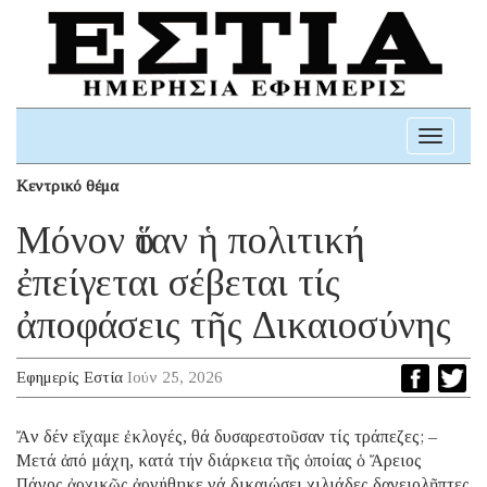
Toggle
navigati
Κεντρικό θέμα
Μόνον ὅταν ἡ πολιτική
ἐπείγεται σέβεται τίς
ἀποφάσεις τῆς Δικαιοσύνης
Εφημερίς Εστία
Ιούν 25, 2026
Ἄν δέν εἴχαμε ἐκλογές, θά δυσαρεστοῦσαν τίς τράπεζες; –
Μετά ἀπό μάχη, κατά τήν διάρκεια τῆς ὁποίας ὁ Ἄρειος
Πάγος ἀρχικῶς ἀρνήθηκε νά δικαιώσει χιλιάδες δανειολῆπτες