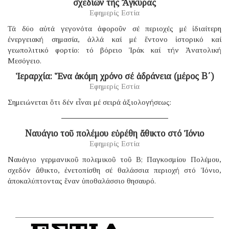
σχεδίων τῆς Ἄγκυρας
Εφημερίς Εστία
Τά δύο αὐτά γεγονότα ἀφοροῦν σέ περιοχές μέ ἰδιαίτερη
ἐνεργειακή σημασία, ἀλλά καί μέ ἔντονο ἱστορικό καί
γεωπολιτικό φορτίο: τό βόρειο Ἰράκ καί τήν Ἀνατολική
Μεσόγειο.
Ἱεραρχία: Ἕνα ἀκόμη χρόνο σέ ἀδράνεια (μέρος B΄)
Εφημερίς Εστία
Σημειώνεται ὅτι δέν εἶναι μέ σειρά ἀξιολογήσεως:
Ναυάγιο τοῦ πολέμου εὑρέθη ἄθικτο στό Ἰόνιο
Εφημερίς Εστία
Ναυάγιο γερμανικοῦ πολεμικοῦ τοῦ B; Παγκοσμίου Πολέμου,
σχεδόν ἄθικτο, ἐνετοπίσθη σέ θαλάσσια περιοχή στό Ἰόνιο,
ἀποκαλύπτοντας ἕναν ὑποθαλάσσιο θησαυρό.