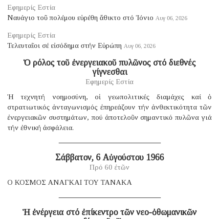
Εφημερίς Εστία
Ναυάγιο τοῦ πολέμου εὑρέθη ἄθικτο στό Ἰόνιο
Αυγ 06, 2026
Εφημερίς Εστία
Τελευταῖοι σέ εἰσόδημα στήν Εὐρώπη
Αυγ 06, 2026
Ὁ ρόλος τοῦ ἐνεργειακοῦ πυλῶνος στό διεθνές
γίγνεσθαι
Εφημερίς Εστία
Ἡ τεχνητή νοημοσύνη, οἱ γεωπολιτικές διαμάχες καί ὁ
στρατιωτικός ἀνταγωνισμός ἐπηρεάζουν τήν ἀνθεκτικότητα τῶν
ἐνεργειακῶν συστημάτων, πού ἀποτελοῦν σημαντικό πυλῶνα γιά
τήν ἐθνική ἀσφάλεια.
Σάββατον, 6 Αὐγούστου 1966
Πρό 60 ἐτῶν
Ο ΚΟΣΜΟΣ ΑΝΑΓΚΑΙ ΤΟΥ ΤΑΝΑΚΑ
Ἡ ἐνέργεια στό ἐπίκεντρο τῶν νεο-ὀθωμανικῶν