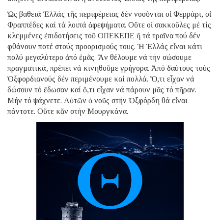
Ὡς βαθειά Ἑλλάς τῆς περιφέρειας δέν νοοῦνται οἱ Φερράρι, οἱ
Φραππέδες
καί τά λοιπά ἀφεψήματα. Οὔτε οἱ σακκοῦλες μέ τίς
κλεμμένες ἐπιδοτήσεις
τοῦ ΟΠΕΚΕΠΕ ἤ τά τραῖνα πού δέν
φθάνουν ποτέ στούς προορισμούς τους. Ἡ
Ἑλλάς εἶναι κάτι
πολύ μεγαλύτερο ἀπό ἐμᾶς. Ἄν θέλουμε νά τήν σώσουμε
πραγματικά, πρέπει νά κινηθοῦμε γρήγορα. Ἀπό δαύτους τούς
Ὀξφορδιανούς
δέν περιμένουμε καί πολλά. Ὅ,τι εἶχαν νά
δώσουν τό ἔδωσαν καί ὅ,τι εἶχαν
νά πάρουν μᾶς τό πῆραν.
Μήν τό ψάχνετε. Αὐτῶν ὁ νοῦς στήν Ὀξφόρδη θά
εἶναι
πάντοτε. Οὔτε κἄν στήν Μουργκάνα.