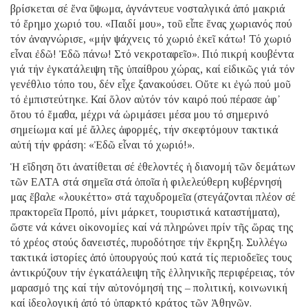
βρίσκεται σέ ἕνα ὕψωμα, ἀγνάντευε νοσταλγικά ἀπό
μακριά
τό ἔρημο χωριό του. «Παιδί μου», τοῦ εἶπε ἕνας χωριανός πού
τόν
ἀναγνώρισε, «μήν ψάχνεις τό χωριό ἐκεῖ κάτω! Τό χωριό
εἶναι ἐδῶ! Ἐδῶ
πάνω! Στό νεκροταφεῖο». Πιό πικρή κουβέντα
γιά τήν ἐγκατάλειψη τῆς
ὑπαίθρου χώρας, καί εἰδικῶς γιά τόν
γενέθλιο τόπο του, δέν εἶχε
ξανακούσει. Οὔτε κι ἐγώ πού μοῦ
τό ἐμπιστεύτηκε. Καί ὅλον αὐτόν τόν
καιρό πού πέρασε ἀφ᾿
ὅτου τό ἔμαθα, μέχρι νά ὡριμάσει μέσα μου τό
σημερινό
σημείωμα καί μέ ἄλλες ἀφορμές, τήν σκεφτόμουν τακτικά
αὐτή τήν
φράση: «Ἐδῶ εἶναι τό χωριό!».
Ἡ εἴδηση ὅτι ἀνατίθεται σέ ἐθελοντές ἡ διανομή τῶν δεμάτων
τῶν ΕΛΤΑ
στά σημεῖα στά ὁποῖα ἡ φιλελεύθερη κυβέρνησή
μας ἔβαλε «λουκέττο» στά
ταχυδρομεῖα (στεγάζονται πλέον σέ
πρακτορεῖα Προπό, μίνι μάρκετ,
τουριστικά καταστήματα),
ὥστε νά κάνει οἰκονομίες καί νά πληρώνει πρίν
τῆς ὥρας της
τό χρέος στούς δανειστές, πυροδότησε τήν ἔκρηξη. Συλλέγω
τακτικά ἱστορίες ἀπό ὑπουργούς πού κατά τίς περιοδεῖες τους
ἀντικρύζουν
τήν ἐγκατάλειψη τῆς ἑλληνικῆς περιφέρειας, τόν
μαρασμό της καί τήν
αὐτονόμησή της – πολιτική, κοινωνική
καί ἰδεολογική ἀπό τό ὑπαρκτό
κράτος τῶν Ἀθηνῶν.