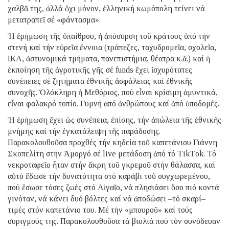
χαλβᾶ
της, ἀλλά ὄχι μόνον, ἑλληνική κωμόπολη τείνει νά
μετατραπεῖ σέ
«φάντασμα».
Ἡ ἐρήμωση τῆς ὑπαίθρου, ἡ ἀπόσυρση τοῦ κράτους ὑπό τήν
στενή
καί τήν εὐρεῖα ἔννοια (τράπεζες, ταχυδρομεῖα, σχολεῖα,
ΙΚΑ, ἀστυνομικά
τμήματα, πανεπιστήμια, θέατρα κ.ἄ.) καί ἡ
ἐκποίηση τῆς ἀγροτικῆς γῆς σέ
funds ἔχει ἰσχυρότατες
συνέπειες σέ ζητήματα ἐθνικῆς ἀσφάλειας καί
ἐθνικῆς
συνοχῆς. Ὁλόκληρη ἡ Μεθόριος, πού εἶναι κρίσιμη ἀμυντικά,
εἶναι
φαλακρό τοπίο. Γυμνή ἀπό ἀνθρώπους καί ἀπό ὑποδομές.
Ἡ ἐρήμωση ἔχει ὡς συνέπεια, ἐπίσης, τήν ἀπώλεια τῆς ἐθνικῆς
μνήμης καί
τήν ἐγκατάλειψη τῆς παράδοσης.
Παρακολουθοῦσα προχθές τήν κηδεία τοῦ
καπετάνιου Γιάννη
Σκοπελίτη στήν Ἀμοργό σέ live μετάδοση ἀπό τό ΤikΤok.
Τό
νεκροταφεῖο ἦταν στήν ἄκρη τοῦ γκρεμοῦ στήν θάλασσα, καί
αὐτό ἔδωσε
τήν δυνατότητα στό καράβι τοῦ συγχωρεμένου,
πού ἔσωσε τόσες ζωές στό
Αἰγαῖο, νά πλησιάσει ὅσο πιό κοντά
γινόταν, νά κάνει δυό βόλτες καί νά
ἀποδώσει
–τό σκαρί–
τιμές στόν καπετάνιο του. Μέ τήν «μπουροῦ» καί τούς
συριγμούς
της.
Παρακολουθοῦσα τά βιολιά πού τόν συνόδευαν