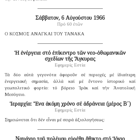
Σάββατον, 6 Αὐγούστου 1966
Πρό 60 ἐτῶν
Ο ΚΟΣΜΟΣ ΑΝΑΓΚΑΙ ΤΟΥ ΤΑΝΑΚΑ
Ἡ ἐνέργεια στό ἐπίκεντρο τῶν νεο-ὀθωμανικῶν
σχεδίων τῆς Ἄγκυρας
Εφημερίς Εστία
Τά δύο αὐτά γεγονότα ἀφοροῦν σέ περιοχές μέ ἰδιαίτερη
ἐνεργειακή σημασία, ἀλλά καί μέ ἔντονο ἱστορικό καί
γεωπολιτικό φορτίο: τό βόρειο Ἰράκ καί τήν Ἀνατολική
Μεσόγειο.
Ἱεραρχία: Ἕνα ἀκόμη χρόνο σέ ἀδράνεια (μέρος B΄)
Εφημερίς Εστία
Σημειώνεται ὅτι δέν εἶναι μέ σειρά ἀξιολογήσεως:
Ναυάγιο τοῦ πολέμου εὑρέθη ἄθικτο στό Ἰόνιο