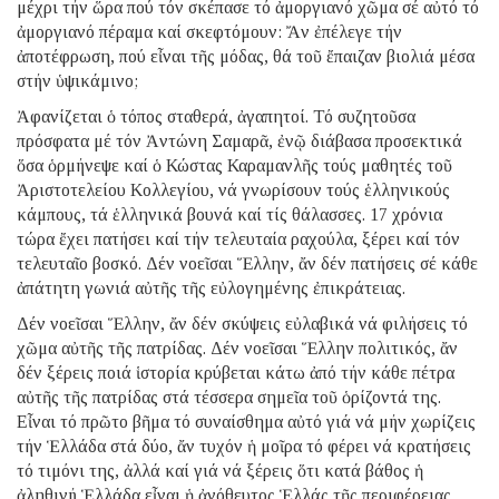
μέχρι τήν ὥρα πού τόν
σκέπασε τό ἀμοργιανό χῶμα σέ αὐτό τό
ἀμοργιανό πέραμα καί σκεφτόμουν: Ἄν
ἐπέλεγε τήν
ἀποτέφρωση, πού εἶναι τῆς μόδας, θά τοῦ ἔπαιζαν βιολιά μέσα
στήν ὑψικάμινο;
Ἀφανίζεται ὁ τόπος σταθερά, ἀγαπητοί. Τό συζητοῦσα
πρόσφατα μέ τόν
Ἀντώνη Σαμαρᾶ, ἐνῷ διάβασα προσεκτικά
ὅσα ὁρμήνεψε καί ὁ Κώστας
Καραμανλῆς τούς μαθητές τοῦ
Ἀριστοτελείου Κολλεγίου, νά γνωρίσουν τούς
ἑλληνικούς
κάμπους, τά ἑλληνικά βουνά καί τίς θάλασσες. 17 χρόνια
τώρα
ἔχει πατήσει καί τήν τελευταία ραχούλα, ξέρει καί τόν
τελευταῖο βοσκό.
Δέν νοεῖσαι Ἕλλην, ἄν δέν πατήσεις σέ κάθε
ἀπάτητη γωνιά αὐτῆς τῆς
εὐλογημένης ἐπικράτειας.
Δέν νοεῖσαι Ἕλλην, ἄν δέν σκύψεις εὐλαβικά νά
φιλήσεις τό
χῶμα αὐτῆς τῆς πατρίδας. Δέν νοεῖσαι Ἕλλην πολιτικός, ἄν
δέν
ξέρεις ποιά ἱστορία κρύβεται κάτω ἀπό τήν κάθε πέτρα
αὐτῆς τῆς πατρίδας
στά τέσσερα σημεῖα τοῦ ὁρίζοντά της.
Εἶναι τό πρῶτο βῆμα τό συναίσθημα
αὐτό γιά νά μήν χωρίζεις
τήν Ἑλλάδα στά δύο, ἄν τυχόν ἡ μοῖρα τό φέρει
νά κρατήσεις
τό τιμόνι της, ἀλλά καί γιά νά ξέρεις ὅτι κατά βάθος ἡ
ἀληθινή Ἑλλάδα εἶναι ἡ ἀνόθευτος Ἑλλάς τῆς περιφέρειας.