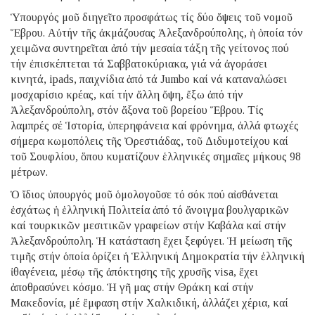
Ὑπουργός μοῦ διηγεῖτο προσφάτως τίς δύο ὄψεις τοῦ
νομοῦ
Ἕβρου. Αὐτήν τῆς ἀκμάζουσας Ἀλεξανδρούπολης, ἡ ὁποία τόν
χειμῶνα
συντηρεῖται ἀπό τήν μεσαία τάξη τῆς γείτονος πού
τήν ἐπισκέπτεται τά
Σαββατοκύριακα, γιά νά ἀγοράσει
κινητά, ipads, παιχνίδια ἀπό τά Jumbo
καί νά καταναλώσει
μοσχαρίσιο κρέας, καί τήν ἄλλη ὄψη, ἔξω ἀπό τήν
Ἀλεξανδρούπολη, στόν ἄξονα τοῦ βορείου Ἕβρου. Τίς
λαμπρές σέ Ἱστορία,
ὑπερηφάνεια καί φρόνημα, ἀλλά φτωχές
σήμερα κωμοπόλεις τῆς Ὀρεστιάδας,
τοῦ Διδυμοτείχου καί
τοῦ Σουφλίου, ὅπου κυματίζουν ἑλληνικές σημαῖες
μήκους 98
μέτρων.
Ὁ ἴδιος ὑπουργός μοῦ ὁμολογοῦσε τό σόκ πού αἰσθάνεται
ἐσχάτως ἡ ἑλληνική
Πολιτεία ἀπό τό ἄνοιγμα βουλγαρικῶν
καί τουρκικῶν μεσιτικῶν γραφείων
στήν Καβάλα καί στήν
Ἀλεξανδρούπολη. Ἡ κατάσταση ἔχει ξεφύγει. Ἡ μείωση
τῆς
τιμῆς στήν ὁποία ὁρίζει ἡ Ἑλληνική Δημοκρατία τήν ἑλληνική
ἰθαγένεια, μέσῳ τῆς ἀπόκτησης τῆς χρυσῆς visa, ἔχει
ἀποθρασύνει κόσμο. Ἡ
γῆ μας στήν Θράκη καί στήν
Μακεδονία, μέ ἔμφαση στήν Χαλκιδική, ἀλλάζει
χέρια, καί