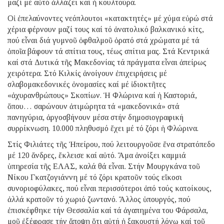
μαζί μέ αὐτό ἀλλάζει καί ἡ κουλτούρα.
Οἱ ἐπελαύνοντες
νεόπλουτοι «κατακτητές» μέ χύμα εὐρώ στά
χέρια φέρνουν μαζί τους καί τό
ἀνατολικό βαλκανικό κίτς,
πού εἶναι διά γυμνοῦ ὀφθαλμοῦ ὁρατό στά
χρώματα μέ τά
ὁποῖα βάφουν τά σπίτια τους, τέως σπίτια μας. Στά Κεντρικά
καί στά Δυτικά τῆς Μακεδονίας τά πράγματα εἶναι ἀπείρως
χειρότερα. Στό
Κιλκίς ἀνοίγουν ἐπιχειρήσεις μέ
σλαβομακεδονικές ὀνομασίες καί μέ
ἰδιοκτῆτες
«ἀχυρανθρώπους» Σκοπίων. Ἡ Φλώρινα καί ἡ Καστοριά,
ὅπου…
σαρώνουν ἀτιμώρητα τά «μακεδονικά» στά
πανηγύρια, ἀργοσβήνουν μέσα στήν
δημοσιογραφική
συρρίκνωση. 10.000 πληθυσμό ἔχει μέ τό ζόρι ἡ Φλώρινα.
Στίς Φιλιάτες τῆς Ἠπείρου, πού λειτουργοῦσε ἕνα στρατόπεδο
μέ 120
ἄνδρες, ἔκλεισε καί αὐτό. Ἅμα ἀνοίξει καμμιά
ὑπηρεσία τῆς ΕΛΑΣ, καλά θά
εἶναι. Στήν Μουργκάνα τοῦ
Νίκου Γκατζογιάννη μέ τό ζόρι κρατοῦν τούς
εἴκοσι
συνοριοφύλακες, πού εἶναι περισσότεροι ἀπό τούς κατοίκους,
ἀλλά
κρατοῦν τό χωριό ζωντανό.
Ἄλλος ὑπουργός, πού
ἐπισκέφθηκε τήν Θεσσαλία καί τά ἀγαπημένα του
Φάρσαλα,
μοῦ ἐξέφρασε τήν ἄποψη ὅτι αὐτή ἡ ξακουστή λόγῳ καί τοῦ