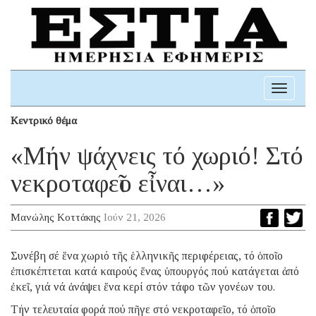
Toggle
navigati
Κεντρικό θέμα
«Μήν ψάχνεις τό χωριό! Στό
νεκροταφεῖο εἶναι…»
Μανώλης Κοττάκης
Ιούν 21, 2026
Συνέβη σέ ἕνα χωριό τῆς ἑλληνικῆς περιφέρειας, τό ὁποῖο
ἐπισκέπτεται
κατά καιρούς ἕνας ὑπουργός πού κατάγεται ἀπό
ἐκεῖ, γιά νά ἀνάψει ἕνα
κερί στόν τάφο τῶν γονέων του.
Τήν τελευταία φορά πού πῆγε στό
νεκροταφεῖο, τό ὁποῖο