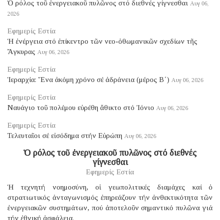
Ὁ ρόλος τοῦ ἐνεργειακοῦ πυλῶνος στό διεθνές γίγνεσθαι
Αυγ 06,
2026
Εφημερίς Εστία
Ἡ ἐνέργεια στό ἐπίκεντρο τῶν νεο-ὀθωμανικῶν σχεδίων τῆς
Ἄγκυρας
Αυγ 06, 2026
Εφημερίς Εστία
Ἱεραρχία: Ἕνα ἀκόμη χρόνο σέ ἀδράνεια (μέρος B΄)
Αυγ 06, 2026
Εφημερίς Εστία
Ναυάγιο τοῦ πολέμου εὑρέθη ἄθικτο στό Ἰόνιο
Αυγ 06, 2026
Εφημερίς Εστία
Τελευταῖοι σέ εἰσόδημα στήν Εὐρώπη
Αυγ 06, 2026
Ὁ ρόλος τοῦ ἐνεργειακοῦ πυλῶνος στό διεθνές
γίγνεσθαι
Εφημερίς Εστία
Ἡ τεχνητή νοημοσύνη, οἱ γεωπολιτικές διαμάχες καί ὁ
στρατιωτικός ἀνταγωνισμός ἐπηρεάζουν τήν ἀνθεκτικότητα τῶν
ἐνεργειακῶν συστημάτων, πού ἀποτελοῦν σημαντικό πυλῶνα γιά
τήν ἐθνική ἀσφάλεια.