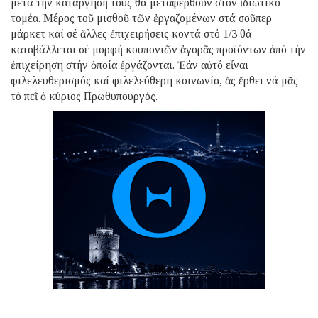
μετά τήν κατάργησή τους θά μεταφερθοῦν στόν ἰδιωτικό
τομέα. Μέρος τοῦ μισθοῦ τῶν ἐργαζομένων στά σοῦπερ
μάρκετ καί σέ ἄλλες ἐπιχειρήσεις κοντά στό 1/3 θά
καταβάλλεται σέ μορφή κουπονιῶν ἀγορᾶς προϊόντων ἀπό τήν
ἐπιχείρηση στήν ὁποία ἐργάζονται. Ἐάν αὐτό εἶναι
φιλελευθερισμός καί φιλελεύθερη κοινωνία, ἄς ἔρθει νά μᾶς
τό πεῖ ὁ κύριος Πρωθυπουργός.