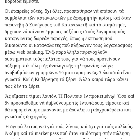
κορόιδα εἴμαστε.
Οἱ ἑταιρεῖες αὐτές, ὄχι ὅλες, προσπάθησαν νά σπάσουν τά
συμβόλαια τῶν καταναλωτῶν μέ ἀφορμή τήν κρίση, καί ὅταν
παρενέβη ὁ Συνήγορος τοῦ Καταναλωτῆ καί τό σταμάτησε,
ἄρχισαν νά κάνουν ἔμμεσες αὐξήσεις στούς λογαριασμούς
καταργῶντας δωρεάν παροχές, ὅπως ἡ ἔκπτωση πού
δικαιοῦντο οἱ καταναλωτές πού πλήρωναν τούς λογαριασμούς
μέσῳ web banking. Ἐνῷ παράλληλα παρενοχλοῦν
συστηματικά τούς πελάτες τους γιά νά τούς προτείνουν
αὔξηση στά τέλη τῆς ἀναλογικῆς τηλεφωνίας «λόγῳ
ἀναβαθμίσεων γραμμῶν». Ψέματα προφανῶς. Ὅλα αὐτά εἶναι
γνωστά. Καί ἡ Κυβέρνηση τά ξέρει. Ἀλλά καιρό τώρα κάνει
πώς δέν τά ξέρει.
Ἄς εἴμαστε τίμιοι λοιπόν. Ἡ Πολιτεία ἐν προκειμένῳ! Ὅσο καί
ἄν προσπαθοῦμε νά ἀμβλύνουμε τίς ἐντυπώσεις, εἴμαστε καί
θά παραμείνουμε μπανανία, μέ ἀσύλληπτη αἰσχροκέρδεια καί
γνωστούς ἀρχηγούς.
Ἡ ἀγορά λειτουργεῖ γιά τούς λίγους καί ὄχι γιά τούς πολλούς.
Ἀκόμη καί τά market pass πού ἦταν ἐπιδότηση στήν πώληση