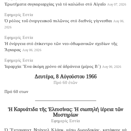
Ἐρωτήματα συγκυριαρχίας γιά τό καλώδιο στό Αἰγαῖο
Αυγ 07, 2026
Εφημερίς Εστία
Ὁ ρόλος τοῦ ἐνεργειακοῦ πυλῶνος στό διεθνές γίγνεσθαι
Αυγ 06,
2026
Εφημερίς Εστία
Ἡ ἐνέργεια στό ἐπίκεντρο τῶν νεο-ὀθωμανικῶν σχεδίων τῆς
Ἄγκυρας
Αυγ 06, 2026
Εφημερίς Εστία
Ἱεραρχία: Ἕνα ἀκόμη χρόνο σέ ἀδράνεια (μέρος B΄)
Αυγ 06, 2026
Δευτέρα, 8 Αὐγούστου 1966
Πρό 60 ἐτῶν
Πρό 60 ετων
Ἡ Καρυάτιδα τῆς Ἐλευσίνας: Ἡ σιωπηλή ἱέρεια τῶν
Μυστηρίων
Εφημερίς Εστία
Ὁ Ἔντουαρντ Ντάνιελ Κλάρκ, μέσῳ δωροδοκίας, κατάφερε νά