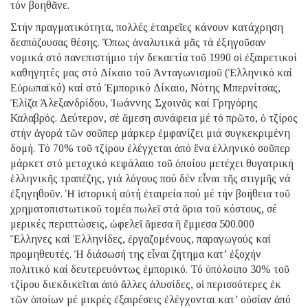
τόν βοηθᾶνε.
Στήν πραγματικότητα, πολλές ἑταιρεῖες κάνουν κατάχρηση
δεσπόζουσας θέσης. Ὅπως ἀναλυτικά μᾶς τά ἐξηγοῦσαν
νομικά στό πανεπιστήμιο τήν δεκαετία τοῦ 1990 οἱ ἐξαιρετικοί
καθηγητές μας στό Δίκαιο τοῦ Ἀνταγωνισμοῦ (Ἑλληνικό καί
Εὐρωπαϊκό) καί στό Ἐμπορικό Δίκαιο, Νότης Μπερνίτσας,
Ἐλίζα Ἀλεξανδρίδου, Ἰωάννης Σχοινᾶς καί Γρηγόρης
Καλαβρός. Δεύτερον, σέ ἄμεση συνάφεια μέ τό πρῶτο, ὁ τζίρος
στήν ἀγορά τῶν σοῦπερ μάρκερ ἐμφανίζει μιά συγκεκριμένη
δομή. Τό 70% τοῦ τζίρου ἐλέγχεται ἀπό ἕνα ἑλληνικό σοῦπερ
μάρκετ στό μετοχικό κεφάλαιο τοῦ ὁποίου μετέχει θυγατρική
ἑλληνικῆς τραπέζης, γιά λόγους πού δέν εἶναι τῆς στιγμῆς νά
ἐξηγηθοῦν. Ἡ ἱστορική αὐτή ἑταιρεία πού μέ τήν βοήθεια τοῦ
χρηματοπιστωτικοῦ τομέα πωλεῖ στά ὅρια τοῦ κόστους, σέ
μερικές περιπτώσεις, ὠφελεῖ ἄμεσα ἤ ἔμμεσα 500.000
Ἕλληνες καί Ἑλληνίδες, ἐργαζομένους, παραγωγούς καί
προμηθευτές. Ἡ διάσωσή της εἶναι ζήτημα κατ’ ἐξοχήν
πολιτικό καί δευτερευόντως ἐμπορικό. Τό ὑπόλοιπο 30% τοῦ
τζίρου διεκδικεῖται ἀπό ἄλλες ἁλυσίδες, οἱ περισσότερες ἐκ
τῶν ὁποίων μέ μικρές ἐξαιρέσεις ἐλέγχονται κατ’ οὐσίαν ἀπό