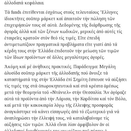
ἀλλοδαπά κεφάλαια.
Τά funds ἐπιτίθενται ἐσχάτως στούς τελευταίους Ἕλληνες
ἰδιοκτῆτες σοῦπερ μάρκετ καί ἀπαιτοῦν τήν πώληση τῶν
ἐπιχειρήσεών τους σέ αὐτά. Δεδομένης τῆς διάρθρωσης τῆς
ἀγορᾶς ἀλλά καί τῶν ξένων κωδικῶν, μερικές ἀπό αὐτές τίς
ἑταιρεῖες κρατοῦν στόν θεό τίς τιμές. Εἴτε ἐπειδή
ἀντιμετωπίζουν πραγματικά προβλήματα εἴτε γιατί ἀπό τά
κέρδη τους στήν Ἑλλάδα ἐπιδοτοῦν τήν μείωση τῶν τιμῶν
τῶν ἴδιων προϊόντων σέ ἄλλες μεγαλύτερες ἀγορές.
Ἀκόμη καί μέ ἀνήθικες πρακτικές. Παράδειγμα: Μεγάλη
ἁλυσίδα σοῦπερ μάρκετ τῆς ἀλλοδαπῆς πού ἄνοιξε τά
καταστήματά της στήν Ἑλλάδα ἐπί Σημίτη ἔσπευσε νά αὐξήσει
τίς τιμές της στά ὀπωροκηπευτικά καί στά κρέατα ἀμέσως
μετά τήν θεομηνία τοῦ «Ντάνιελ» στήν Θεσσαλία. Ἄν ἀγόραζε
αὐτά τά προϊόντα ἀπό τήν Λάρισα, τήν Καρδίτσα καί τόν Βόλο,
καί μετά τήν κακοκαιρία λόγῳ τῆς ἔλλειψης προσφορᾶς
ἀναγκάστηκε νά κάνει εἰσαγωγές ἀπό τό ἐξωτερικό γιά νά
ἀναπληρώσει τήν ἔλλειψή τους, νά καταλαβαίναμε τίς
αὐξήσεις τῶν τιμῶν. Ἀλλά εἶναι λίαν ἀμφίβολον ἄν οἱ
ἀλλοδαποί διευθύνοντές της γνωρίζουν ποῦ πέφτει ὁ