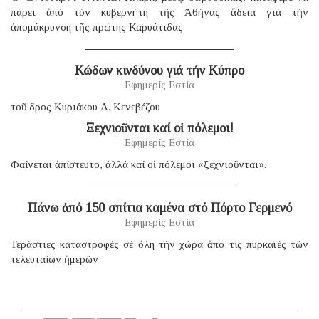
πάρει ἀπό τόν κυβερνήτη τῆς Ἀθήνας ἄδεια γιά τήν
ἀπομάκρυνση τῆς πρώτης Καρυάτιδας
Κώδων κινδύνου γιά τήν Κύπρο
Εφημερίς Εστία
τοῦ δρος Κυριάκου Α. Κενεβέζου
Ξεχνιοῦνται καί οἱ πόλεμοι!
Εφημερίς Εστία
Φαίνεται ἀπίστευτο, ἀλλά καί οἱ πόλεμοι «ξεχνιοῦνται».
Πάνω ἀπό 150 σπίτια καμένα στό Πόρτο Γερμενό
Εφημερίς Εστία
Τεράστιες καταστροφές σέ ὅλη τήν χώρα ἀπό τίς πυρκαϊές τῶν
τελευταίων ἡμερῶν