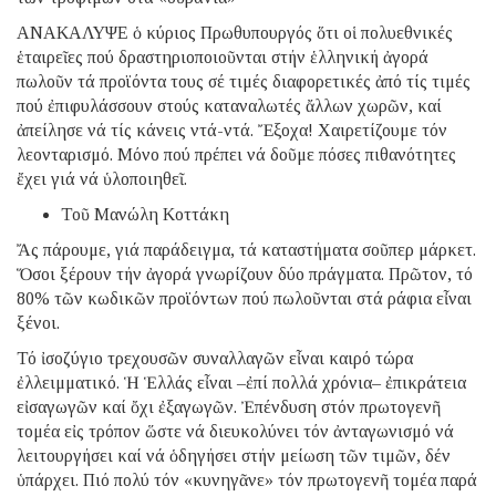
ΑΝΑΚΑΛΥΨΕ ὁ κύριος Πρωθυπουργός ὅτι οἱ πολυεθνικές
ἑταιρεῖες πού δραστηριοποιοῦνται στήν ἑλληνική ἀγορά
πωλοῦν τά προϊόντα τους σέ τιμές διαφορετικές ἀπό τίς τιμές
πού ἐπιφυλάσσουν στούς καταναλωτές ἄλλων χωρῶν, καί
ἀπείλησε νά τίς κάνεις ντά-ντά. Ἔξοχα! Χαιρετίζουμε τόν
λεονταρισμό. Μόνο πού πρέπει νά δοῦμε πόσες πιθανότητες
ἔχει γιά νά ὑλοποιηθεῖ.
Τοῦ Μανώλη Κοττάκη
Ἄς πάρουμε, γιά παράδειγμα, τά καταστήματα σοῦπερ μάρκετ.
Ὅσοι ξέρουν τήν ἀγορά γνωρίζουν δύο πράγματα. Πρῶτον, τό
80% τῶν κωδικῶν προϊόντων πού πωλοῦνται στά ράφια εἶναι
ξένοι.
Τό ἰσοζύγιο τρεχουσῶν συναλλαγῶν εἶναι καιρό τώρα
ἐλλειμματικό. Ἡ Ἑλλάς εἶναι –ἐπί πολλά χρόνια– ἐπικράτεια
εἰσαγωγῶν καί ὄχι ἐξαγωγῶν. Ἐπένδυση στόν πρωτογενῆ
τομέα εἰς τρόπον ὥστε νά διευκολύνει τόν ἀνταγωνισμό νά
λειτουργήσει καί νά ὁδηγήσει στήν μείωση τῶν τιμῶν, δέν
ὑπάρχει. Πιό πολύ τόν «κυνηγᾶνε» τόν πρωτογενῆ τομέα παρά