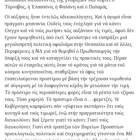
Τύρναβος, ἡ Ἐλασσόνα, ἡ Φαλάνη καί ὁ Παλαμᾶς.
Οἱ αὐξήσεις ἦταν ἐντελῶς ἀδικαιολόγητες. Καί ἡ ἀγορά εἶναι
πράγματι μπανανία. Οὐδείς τούς ἐνόχλησε γιά νά κάνει
ἔλεγχο καί νά τούς ρωτήσει πῶς αὐξάνουν τίς τιμές, ἀφοῦ δέν
ἔχουν προμηθευτές ἀπό ἐκεῖ. Χρειάστηκε νά εἰσπράξει μιά
μεγαλοπρεπῆ πολιτική σφαλιάρα στήν Θεσσαλία καί σέ ἄλλες
Περιφέρειες ἡ ΝΔ γιά νά θυμηθεῖ ὁ Πρωθυπουργός τήν
ὕπαρξή τους καί νά καταγγείλει τίς πρακτικές τους. Πέραν
αὐτῶν οἱ ἑταιρεῖες αὐτές ὅταν τό κράτος γιά τά μάτια τοῦ
κόσμου κινητοποιεῖται, σταθμίζουν τό ὕψος τοῦ
ἐπαπειλούμενου προστίμου μέ βάση τήν τρέχουσα νομοθεσία
σέ σύγκριση μέ τά διαφυγόντα κέρδη ἄν μειώσουν τήν τιμή.
Τό πρόστιμο τίς περισσότερες φορές εἶναι τά ρέστα τοῦ τζίρου
τους. Τόσο χαμηλό. Τό πρόστιμο εἶναι ὁ …φερετζές. Ἡ
Κυβέρνηση καμαρώνει σάν «γύφτικο σκεπάρνι» ὅτι τούς
κυνηγᾶ καί τούς τιμωρεῖ, ἐνῷ στήν πραγματικότητα τούς
διευκολύνει. Καί ξέρετε γιατί τό κάνει; Γιατί τούς
διευκολύνει; Γιατί στά τραπέζια τῶν Βορείων Προαστίων
προεκλογικῶς πολιτικοί καί ἐπιχειρηματίες γίνονται ἕνα. Μέ