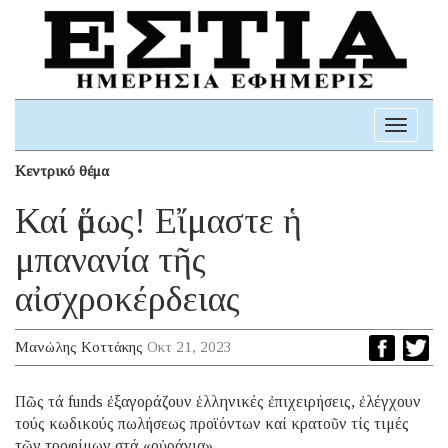
Toggle
navigati
Κεντρικό θέμα
Καί ὅμως! Εἴμαστε ἡ
μπανανία τῆς
αἰσχροκέρδειας
Μανώλης Κοττάκης
Οκτ 21, 2023
Πῶς τά funds ἐξαγοράζουν ἑλληνικές ἐπιχειρήσεις, ἐλέγχουν
τούς κωδικούς πωλήσεως προϊόντων καί κρατοῦν τίς τιμές
τῶν τροφίμων στά «οὐράνια»