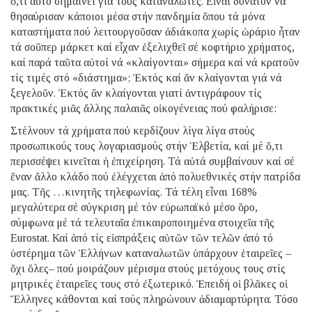
ὅ,τι αὐτό σημαίνει γιά τούς καταναλωτές. Εἶναι δυνατόν νά
θησαύρισαν κάποιοι μέσα στήν πανδημία ὅπου τά μόνα
καταστήματα πού λειτουργοῦσαν ἀδιάκοπα χωρίς ὡράριο ἦταν
τά σοῦπερ μάρκετ καί εἶχαν ἐξελιχθεῖ σέ κοφτήριο χρήματος,
καί παρά ταῦτα αὐτοί νά «κλαίγονται» σήμερα καί νά κρατοῦν
τίς τιμές στό «διάστημα»; Ἐκτός καί ἄν κλαίγονται γιά νά
ξεγελοῦν. Ἐκτός ἄν κλαίγονται γιατί ἀντιγράφουν τίς
πρακτικές μιᾶς ἄλλης παλαιᾶς οἰκογένειας πού φαλήρισε:
Στέλνουν τά χρήματα πού κερδίζουν λίγα λίγα στούς
προσωπικούς τους λογαριασμούς στήν Ἑλβετία, καί μέ ὅ,τι
περισσέψει κινεῖται ἡ ἐπιχείρηση. Τά αὐτά συμβαίνουν καί σέ
ἕναν ἄλλο κλάδο πού ἐλέγχεται ἀπό πολυεθνικές στήν πατρίδα
μας. Τῆς …κινητῆς τηλεφωνίας. Τά τέλη εἶναι 168%
μεγαλύτερα σέ σύγκριση μέ τόν εὐρωπαϊκό μέσο ὅρο,
σύμφωνα μέ τά τελευταῖα ἐπικαιροποιημένα στοιχεῖα τῆς
Eurostat. Καί ἀπό τίς εἰσπράξεις αὐτῶν τῶν τελῶν ἀπό τό
ὑστέρημα τῶν Ἑλλήνων καταναλωτῶν ὑπάρχουν ἑταιρεῖες –
ὄχι ὅλες– πού μοιράζουν μέρισμα στούς μετόχους τους στίς
μητρικές ἑταιρεῖες τους στό ἐξωτερικό. Ἐπειδή οἱ βλᾶκες οἱ
Ἕλληνες κάθονται καί τούς πληρώνουν ἀδιαμαρτύρητα. Τόσο