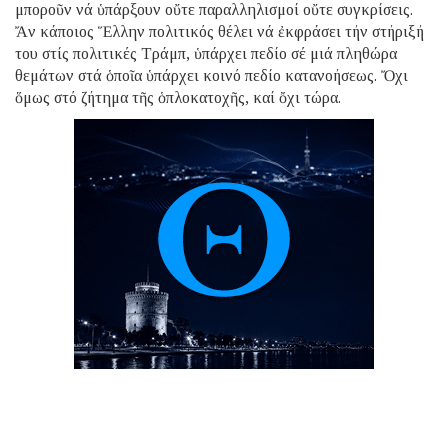
μποροῦν νά ὑπάρξουν οὔτε παραλληλισμοί οὔτε συγκρίσεις.
Ἄν κάποιος Ἕλλην πολιτικός θέλει νά ἐκφράσει τήν στήριξή
του στίς πολιτικές Τράμπ, ὑπάρχει πεδίο σέ μιά πληθώρα
θεμάτων στά ὁποῖα ὑπάρχει κοινό πεδίο κατανοήσεως. Ὄχι
ὅμως στό ζήτημα τῆς ὁπλοκατοχῆς, καί ὄχι τώρα.