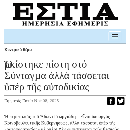
Toggle
navigati
Κεντρικό θέμα
Ὁρκίστηκε πίστη στό
Σύνταγµα ἀλλά τάσσεται
ὑπέρ τῆς αὐτοδικίας
Εφημερίς Εστία
Νοέ 08, 2025
Ἡ περίπτωσις τοῦ Ἄδωνι Γεωργιάδη – Εἶναι ὑπουργός
Κοινοβουλευτικῆς Κυβερνήσεως, ἀλλά τάσσεται ὑπέρ τῆς
«αὐτοπροστασίας» μέ ὅπλα! ∆έν ἐμπιστεύεται τούς θεσμούς,