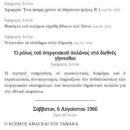
Εφημερίς Εστία
Ἱεραρχία: Ἕνα ἀκόμη χρόνο σέ ἀδράνεια (μέρος B΄)
Αυγ 06, 2026
Εφημερίς Εστία
Ναυάγιο τοῦ πολέμου εὑρέθη ἄθικτο στό Ἰόνιο
Αυγ 06, 2026
Εφημερίς Εστία
Τελευταῖοι σέ εἰσόδημα στήν Εὐρώπη
Αυγ 06, 2026
Ὁ ρόλος τοῦ ἐνεργειακοῦ πυλῶνος στό διεθνές
γίγνεσθαι
Εφημερίς Εστία
Ἡ τεχνητή νοημοσύνη, οἱ γεωπολιτικές διαμάχες καί ὁ
στρατιωτικός ἀνταγωνισμός ἐπηρεάζουν τήν ἀνθεκτικότητα τῶν
ἐνεργειακῶν συστημάτων, πού ἀποτελοῦν σημαντικό πυλῶνα γιά
τήν ἐθνική ἀσφάλεια.
Σάββατον, 6 Αὐγούστου 1966
Πρό 60 ἐτῶν
Ο ΚΟΣΜΟΣ ΑΝΑΓΚΑΙ ΤΟΥ ΤΑΝΑΚΑ