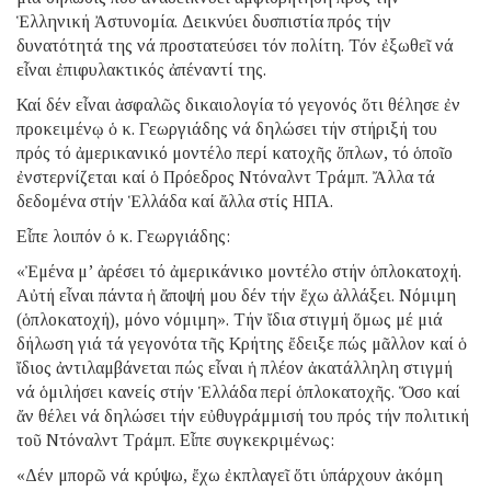
Ἑλληνική Ἀστυνομία. Δεικνύει δυσπιστία πρός τήν
δυνατότητά της νά προστατεύσει τόν πολίτη. Τόν ἐξωθεῖ νά
εἶναι ἐπιφυλακτικός ἀπέναντί της.
Καί δέν εἶναι ἀσφαλῶς δικαιολογία τό γεγονός ὅτι θέλησε ἐν
προκειμένῳ ὁ κ. Γεωργιάδης νά δηλώσει τήν στήριξή του
πρός τό ἀμερικανικό μοντέλο περί κατοχῆς ὅπλων, τό ὁποῖο
ἐνστερνίζεται καί ὁ Πρόεδρος Ντόναλντ Τράμπ. Ἄλλα τά
δεδομένα στήν Ἑλλάδα καί ἄλλα στίς ΗΠΑ.
Εἶπε λοιπόν ὁ κ. Γεωργιάδης:
«Ἐμένα μ’ ἀρέσει τό ἀμερικάνικο μοντέλο στήν ὁπλοκατοχή.
Αὐτή εἶναι πάντα ἡ ἄποψή μου δέν τήν ἔχω ἀλλάξει. Νόμιμη
(ὁπλοκατοχή), μόνο νόμιμη». Τήν ἴδια στιγμή ὅμως μέ μιά
δήλωση γιά τά γεγονότα τῆς Κρήτης ἔδειξε πώς μᾶλλον καί ὁ
ἴδιος ἀντιλαμβάνεται πώς εἶναι ἡ πλέον ἀκατάλληλη στιγμή
νά ὁμιλήσει κανείς στήν Ἑλλάδα περί ὁπλοκατοχῆς. Ὅσο καί
ἄν θέλει νά δηλώσει τήν εὐθυγράμμισή του πρός τήν πολιτική
τοῦ Ντόναλντ Τράμπ. Εἶπε συγκεκριμένως:
«Δέν μπορῶ νά κρύψω, ἔχω ἐκπλαγεῖ ὅτι ὑπάρχουν ἀκόμη