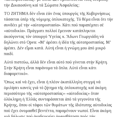
τήν ∆ικαιοσύνη καί τά Σώματα Ἀσφαλείας;
TO ZHTHMA δέν εἶναι ἐάν ἕνας ὑπουργός τῆς Κυβερνήσεως
τάσσεται ὑπέρ τῆς νόμιμης ὁπλοκατοχῆς. Τό θέμα εἶναι ὅτι τήν
συνδέει μέ τήν «αὐτοπροστασία». Κάτι πού παραπέμπει σέ
«αὐτοδικία». Πράγματι πολλοί ἔμειναν κατάπληκτοι
ἀκούγοντας τόν ὑπουργό Ὑγείας κ. Ἄδωνι Γεωργιάδη νά
δηλώνει στό Open: «Μ’ ἀρέσει ἡ ἰδέα τῆς αὐτοπροστασίας. Μ’
ἀρέσει. Δέν εἶμαι κατά. Αὐτή εἶναι ἡ γνώμη μου ἀπό μικρό
παιδί.
Αὐτό πιστεύω, ἀλλά δέν εἶναι αὐτό πού γίνεται στήν Κρήτη.
Στήν Κρήτη εἶναι παράνομα τά ὅπλα. Αὐτό εἶναι κάτι
διαφορετικό».
Ὅπως καί νά ἔχει, εἶναι ἡ πλέον ἀκατάλληλη στιγμή νά
ὁμιλήσει κανείς γιά τό ζήτημα τῆς ὁπλοκατοχῆς καί ἀκόμη
περισσότερο τῆς «αὐτοπροστασίας»-«αὐτοδικίας» ὅταν
ὁλόκληρη ἡ Ἑλλάς συνταράσσεται ἀπό τά γεγονότα τῆς
Κρήτης, ὅπου οἱ τάφοι τῶν θυμάτων τῆς ἰδιότυπης αὐτοδικίας
πού ἔχει ὀνομασθεῖ βεντέττα, παραμένουν νωποί. Εἶναι ἀκόμη
μιά δήλωσις πού ἀναδεικνύει ἀμφισβήτηση πρός τήν