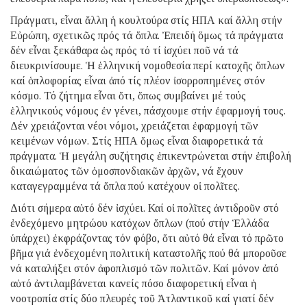
Πράγματι, εἶναι ἄλλη ἡ κουλτούρα στίς ΗΠΑ καί ἄλλη στήν
Εὐρώπη, σχετικῶς πρός τά ὅπλα. Ἐπειδή ὅμως τά πράγματα
δέν εἶναι ξεκάθαρα ὡς πρός τό τί ἰσχύει ποῦ νά τά
διευκρινίσουμε. Ἡ ἑλληνική νομοθεσία περί κατοχῆς ὅπλων
καί ὁπλοφορίας εἶναι ἀπό τίς πλέον ἰσορροπημένες στόν
κόσμο. Τό ζήτημα εἶναι ὅτι, ὅπως συμβαίνει μέ τούς
ἑλληνικούς νόμους ἐν γένει, πάσχουμε στήν ἐφαρμογή τους.
Δέν χρειάζονται νέοι νόμοι, χρειάζεται ἐφαρμογή τῶν
κειμένων νόμων. Στίς ΗΠΑ ὅμως εἶναι διαφορετικά τά
πράγματα. Ἡ μεγάλη συζήτησις ἐπικεντρώνεται στήν ἐπιβολή
δικαιώματος τῶν ὁμοσπονδιακῶν ἀρχῶν, νά ἔχουν
καταγεγραμμένα τά ὅπλα πού κατέχουν οἱ πολῖτες.
Διότι σήμερα αὐτό δέν ἰσχύει. Καί οἱ πολῖτες ἀντιδροῦν στό
ἐνδεχόμενο μητρώου κατόχων ὅπλων (πού στήν Ἑλλάδα
ὑπάρχει) ἐκφράζοντας τόν φόβο, ὅτι αὐτό θά εἶναι τό πρῶτο
βῆμα γιά ἐνδεχομένη πολιτική καταστολῆς πού θά μποροῦσε
νά καταλήξει στόν ἀφοπλισμό τῶν πολιτῶν. Καί μόνον ἀπό
αὐτό ἀντιλαμβάνεται κανείς πόσο διαφορετική εἶναι ἡ
νοοτροπία στίς δύο πλευρές τοῦ Ἀτλαντικοῦ καί γιατί δέν