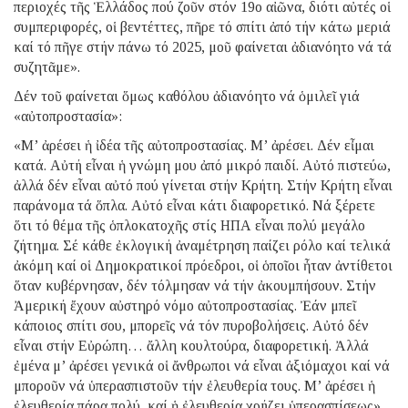
περιοχές τῆς Ἑλλάδος πού ζοῦν στόν 19ο αἰῶνα, διότι αὐτές οἱ
συμπεριφορές, οἱ βεντέττες, πῆρε τό σπίτι ἀπό τήν κάτω μεριά
καί τό πῆγε στήν πάνω τό 2025, μοῦ φαίνεται ἀδιανόητο νά τά
συζητᾶμε».
Δέν τοῦ φαίνεται ὅμως καθόλου ἀδιανόητο νά ὁμιλεῖ γιά
«αὐτοπροστασία»:
«Μ’ ἀρέσει ἡ ἰδέα τῆς αὐτοπροστασίας. Μ’ ἀρέσει. Δέν εἶμαι
κατά. Αὐτή εἶναι ἡ γνώμη μου ἀπό μικρό παιδί. Αὐτό πιστεύω,
ἀλλά δέν εἶναι αὐτό πού γίνεται στήν Κρήτη. Στήν Κρήτη εἶναι
παράνομα τά ὅπλα. Αὐτό εἶναι κάτι διαφορετικό. Νά ξέρετε
ὅτι τό θέμα τῆς ὁπλοκατοχῆς στίς ΗΠΑ εἶναι πολύ μεγάλο
ζήτημα. Σέ κάθε ἐκλογική ἀναμέτρηση παίζει ρόλο καί τελικά
ἀκόμη καί οἱ Δημοκρατικοί πρόεδροι, οἱ ὁποῖοι ἦταν ἀντίθετοι
ὅταν κυβέρνησαν, δέν τόλμησαν νά τήν ἀκουμπήσουν. Στήν
Ἀμερική ἔχουν αὐστηρό νόμο αὐτοπροστασίας. Ἐάν μπεῖ
κάποιος σπίτι σου, μπορεῖς νά τόν πυροβολήσεις. Αὐτό δέν
εἶναι στήν Εὐρώπη… ἄλλη κουλτούρα, διαφορετική. Ἀλλά
ἐμένα μ’ ἀρέσει γενικά οἱ ἄνθρωποι νά εἶναι ἀξιόμαχοι καί νά
μποροῦν νά ὑπερασπιστοῦν τήν ἐλευθερία τους. Μ’ ἀρέσει ἡ
ἐλευθερία πάρα πολύ, καί ἡ ἐλευθερία χρήζει ὑπερασπίσεως».