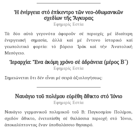
Ἡ ἐνέργεια στό ἐπίκεντρο τῶν νεο-ὀθωμανικῶν
σχεδίων τῆς Ἄγκυρας
Εφημερίς Εστία
Τά δύο αὐτά γεγονότα ἀφοροῦν σέ περιοχές μέ ἰδιαίτερη
ἐνεργειακή σημασία, ἀλλά καί μέ ἔντονο ἱστορικό καί
γεωπολιτικό φορτίο: τό βόρειο Ἰράκ καί τήν Ἀνατολική
Μεσόγειο.
Ἱεραρχία: Ἕνα ἀκόμη χρόνο σέ ἀδράνεια (μέρος B΄)
Εφημερίς Εστία
Σημειώνεται ὅτι δέν εἶναι μέ σειρά ἀξιολογήσεως:
Ναυάγιο τοῦ πολέμου εὑρέθη ἄθικτο στό Ἰόνιο
Εφημερίς Εστία
Ναυάγιο γερμανικοῦ πολεμικοῦ τοῦ B; Παγκοσμίου Πολέμου,
σχεδόν ἄθικτο, ἐνετοπίσθη σέ θαλάσσια περιοχή στό Ἰόνιο,
ἀποκαλύπτοντας ἕναν ὑποθαλάσσιο θησαυρό.