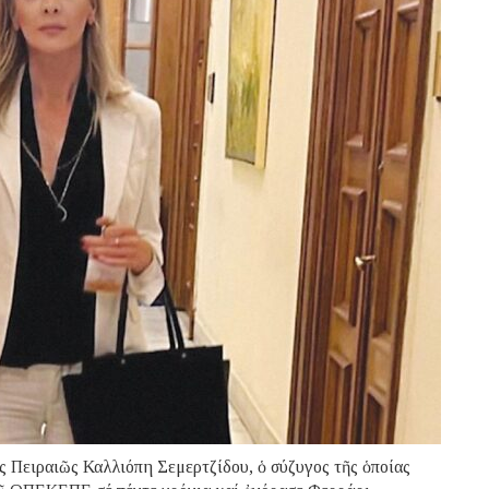
 Πειραιῶς Καλλιόπη Σεμερτζίδου, ὁ σύζυγος τῆς ὁποίας