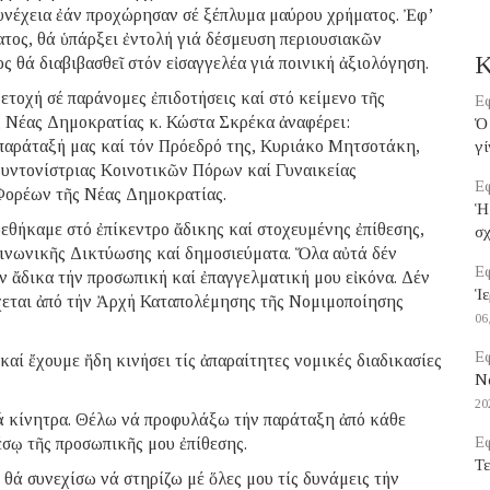
συνέχεια ἐάν προχώρησαν σέ ξέπλυμα μαύρου χρήματος. Ἐφ’
ατος, θά ὑπάρξει ἐντολή γιά δέσμευση περιουσιακῶν
Κ
 θά διαβιβασθεῖ στόν εἰσαγγελέα γιά ποινική ἀξιολόγηση.
ετοχή σέ παράνομες ἐπιδοτήσεις καί στό κείμενο τῆς
Εφ
ς Νέας Δημοκρατίας κ. Κώστα Σκρέκα ἀναφέρει:
Ὁ 
 παράταξή μας καί τόν Πρόεδρό της, Κυριάκο Μητσοτάκη,
γί
Συντονίστριας Κοινοτικῶν Πόρων καί Γυναικείας
Εφ
Φορέων τῆς Νέας Δημοκρατίας.
Ἡ
ρεθήκαμε στό ἐπίκεντρο ἄδικης καί στοχευμένης ἐπίθεσης,
σ
οινωνικῆς Δικτύωσης καί δημοσιεύματα. Ὅλα αὐτά δέν
Εφ
ν ἄδικα τήν προσωπική καί ἐπαγγελματική μου εἰκόνα. Δέν
Ἱε
γχεται ἀπό τήν Ἀρχή Καταπολέμησης τῆς Νομιμοποίησης
06
Εφ
 καί ἔχουμε ἤδη κινήσει τίς ἀπαραίτητες νομικές διαδικασίες
Να
20
ά κίνητρα. Θέλω νά προφυλάξω τήν παράταξη ἀπό κάθε
Εφ
σῳ τῆς προσωπικῆς μου ἐπίθεσης.
Τε
θά συνεχίσω νά στηρίζω μέ ὅλες μου τίς δυνάμεις τήν