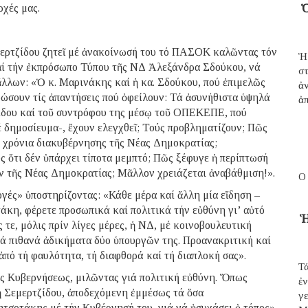
Ὁ
ρχές μας.
μερτζίδου ζητεῖ μέ ἀνακοίνωσή του τό ΠΑΣΟΚ καλῶντας τόν
Ἡ
ί τήν ἐκπρόσωπο Τύπου τῆς ΝΔ Ἀλεξάνδρα Σδούκου, νά
σ
λλων: «Ὁ κ. Μαρινάκης καί ἡ κα. Σδούκου, πού ἐπιμελῶς
ἀ
δώσουν τίς ἀπαντήσεις πού ὀφείλουν: Τά ἀσυνήθιστα ὑψηλά
ἀπ
ίδου καί τοῦ συντρόφου της μέσῳ τοῦ ΟΠΕΚΕΠΕ, πού
 δημοσίευμα-, ἔχουν ελεγχθεῖ; Τούς προβληματίζουν; Πῶς
 χρόνια διακυβέρνησης τῆς Νέας Δημοκρατίας;
υς ὅτι δέν ὑπάρχει τίποτα μεμπτό; Πῶς ξέφυγε ἡ περίπτωσή
ν τῆς Νέας Δημοκρατίας; Μᾶλλον χρειάζεται ἀναβάθμιση!».
Ο
γές» ὑποστηρίζοντας: «Κάθε μέρα καί ἄλλη μία εἴδηση –
κη, φέρετε προσωπικά καί πολιτικά τήν εὐθύνη γι’ αὐτό
Ἡ
τε, μόλις πρίν λίγες μέρες, ἡ ΝΔ, μέ κοινοβουλευτική
ά πιθανά ἀδικήματα δύο ὑπουργῶν της. Προανακριτική καί
ἀπό τή φαυλότητα, τή διαφθορά καί τή διαπλοκή σας».
Τά
ῆς Κυβερνήσεως, μιλῶντας γιά πολιτική εὐθύνη. Ὅπως
ἐ
ἡ Σεμερτζίδου, ἀποδεχόμενη ἐμμέσως τά ὅσα
γε
ητσοτάκης μέ τήν Κυβέρνησή του, γιά νά ἡσυχάσει ὁ τόπος».