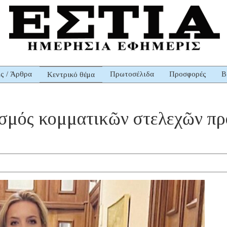
ις / Άρθρα
Πρωτοσέλιδα
Προσφορές
Β
Κεντρικό θέμα
τισμός κομματικῶν στελεχῶν πρ