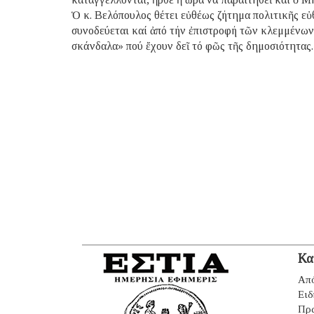
Ὁ κ. Βελόπουλος θέτει εὐθέως ζήτημα πολιτικῆς εὐ
συνοδεύεται καί ἀπό τήν ἐπιστροφή τῶν κλεμμένω
σκάνδαλα» πού ἔχουν δεῖ τό φῶς τῆς δημοσιότητας.
Κα
Από
Ειδ
Πρ