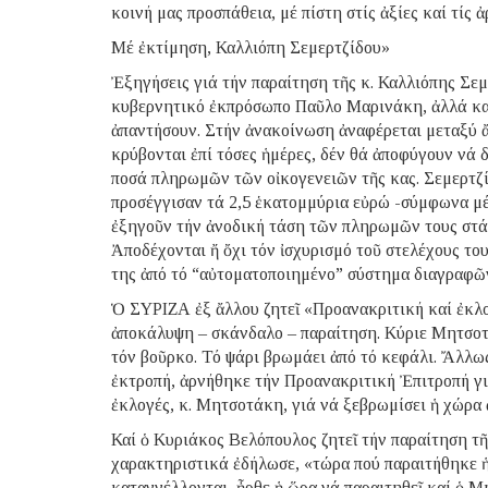
κοινή μας προσπάθεια, μέ πίστη στίς ἀξίες καί τίς ἀ
Μέ ἐκτίμηση, Καλλιόπη Σεμερτζίδου»
Ἐξηγήσεις γιά τήν παραίτηση τῆς κ. Καλλιόπης Σε
κυβερνητικό ἐκπρόσωπο Παῦλο Μαρινάκη, ἀλλά κα
ἀπαντήσουν. Στήν ἀνακοίνωση ἀναφέρεται μεταξύ ἄ
κρύβονται ἐπί τόσες ἡμέρες, δέν θά ἀποφύγουν νά 
ποσά πληρωμῶν τῶν οἰκογενειῶν τῆς κας. Σεμερτζ
προσέγγισαν τά 2,5 ἑκατομμύρια εὐρώ -σύμφωνα μέ
ἐξηγοῦν τήν ἀνοδική τάση τῶν πληρωμῶν τους στά
Ἀποδέχονται ἤ ὄχι τόν ἰσχυρισμό τοῦ στελέχους το
της ἀπό τό “αὐτοματοποιημένο” σύστημα διαγραφῶ
Ὁ ΣΥΡΙΖΑ ἐξ ἄλλου ζητεῖ «Προανακριτική καί ἐκλο
ἀποκάλυψη – σκάνδαλο – παραίτηση. Κύριε Μητσοτά
τόν βοῦρκο. Τό ψάρι βρωμάει ἀπό τό κεφάλι. Ἄλλως 
ἐκτροπή, ἀρνήθηκε τήν Προανακριτική Ἐπιτροπή γι
ἐκλογές, κ. Μητσοτάκη, γιά νά ξεβρωμίσει ἡ χώρα 
Καί ὁ Κυριάκος Βελόπουλος ζητεῖ τήν παραίτηση τ
χαρακτηριστικά ἐδήλωσε, «τώρα πού παραιτήθηκε 
καταγγέλλονται, ἦρθε ἡ ὥρα νά παραιτηθεῖ καί ὁ Μ