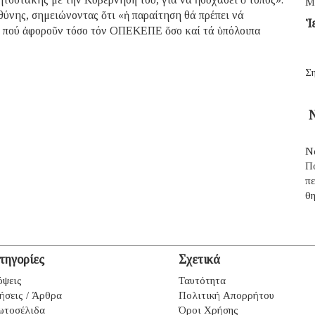
Μ
θύνης, σημειώνοντας ὅτι «ἡ παραίτηση θά πρέπει νά
Ἱ
ν πού ἀφοροῦν τόσο τόν ΟΠΕΚΕΠΕ ὅσο καί τά ὑπόλοιπα
Ση
Ν
Ν
Π
π
θ
τηγορίες
Σχετικά
ψεις
Ταυτότητα
ήσεις / Άρθρα
Πολιτική Απορρήτου
ωτοσέλιδα
Όροι Χρήσης