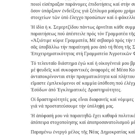
ποιοί εἰσέπραξαν παράνομες ἐπιδοτήσεις καί στήν 
ὅσον ὑπάρξουν ἐνδείξεις γιά ξέπλυμα μαύρου χρήμ
στοιχείων τῶν ὑπό ἔλεγχο προσώπων καί ὁ φάκελλος
Ἡ ἰδία ἡ κ. Σεμερτζίδου πάντως ἀρνεῖται κάθε συμμ
παραιτήσεως πού ἀπέστειλε πρός τόν Γραμματέα τῆ
«Ἀξιότιμε κύριε Γραμματέα, Μέ σεβασμό πρός τήν
σᾶς ὑποβάλλω τήν παραίτησή μου ἀπό τή θέση τῆς 
Ἐπιχειρηματικότητας στή Γραμματεία Ἀγροτικῶν 
Τό τελευταῖο διάστημα ἐγώ καί ἡ οἰκογένειά μου β
μέ ψευδεῖς καί συκοφαντικές ἀναφορές σέ Μέσα Κ
ἀνταποκρίνονται στήν πραγματικότητα καί πλήττου
εἴμαστε ἐμπλεκόμενοι σέ καμμία ὑπόθεση πού ἐλέ
Ἐσόδων ἀπό Ἐγκληματικές Δραστηριότητες.
Οἱ δραστηριότητές μας εἶναι διαφανεῖς καί νόμιμες
γιά νά προστατεύσουμε τήν ὑπόληψή μας.
Ἡ ἀπόφασή μου νά παραιτηθῶ ἔχει καθαρά πολιτικ
ἀπόπειρα στοχοποίησης καί ἀποπροσανατολισμοῦ μέ
Παραμένω ἐνεργό μέλος τῆς Νέας Δημοκρατίας καί 