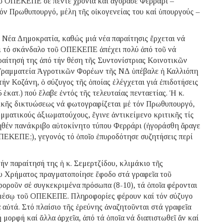
τοῦ ΟΠΕΚΕΠΕ σέ πέντε χρόνια καί ἀγόρασε Φερράρι –
ν Πρωθυπουργό, μέλη τῆς οἰκογενείας του καί ὑπουργούς –
 Νέα Δημοκρατία, καθώς μιά νέα παραίτησις ἔρχεται νά
σει τό σκάνδαλο τοῦ ΟΠΕΚΕΠΕ ἀπέχει πολύ ἀπό τοῦ νά
ραίτησή της ἀπό τήν θέση τῆς Συντονίστριας Κοινοτικῶν
 Γραμματεία Ἀγροτικῶν Φορέων τῆς ΝΔ ὑπέβαλε ἡ Καλλιόπη
ν Κοζάνη, ὁ σύζυγος τῆς ὁποίας ἐλέγχεται γιά ἐπιδοτήσεις
 ἑκατ.) πού ἔλαβε ἐντός τῆς τελευταίας πενταετίας. Ἡ κ.
νικῆς δικτυώσεως νά φωτογραφίζεται μέ τόν Πρωθυπουργό,
ομματικούς ἀξιωματούχους, ἔγινε ἀντικείμενο κριτικῆς τίς
ηθέν πανάκριβο αὐτοκίνητο τύπου Φερράρι (ἠγοράσθη ἄραγε
ΠΕΚΕΠΕ;), γεγονός τό ὁποῖο ἐπυροδότησε συζητήσεις περί
τήν παραίτησή της ἡ κ. Σεμερτζίδου, κλιμάκιο τῆς
 Χρήματος πραγματοποίησε ἔφοδο στά γραφεῖα τοῦ
οροῦν σέ συγκεκριμένα πρόσωπα (8-10), τά ὁποῖα φέρονται
 μέσῳ τοῦ ΟΠΕΚΕΠΕ. Πληροφορίες φέρουν καί τόν σύζυγο
 αὐτά. Στό πλαίσιο τῆς ἐρεύνης ἀναζητοῦνται στά γραφεῖα
ορφή καί ἄλλα ἀρχεῖα, ἀπό τά ὁποῖα νά διαπιστωθεῖ ἄν καί