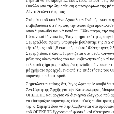
φέρεται νά εἰσέπραξε 1,5 ἑκατ. εὐρώ ἐπιδοτήσεις 
Θύελλα ἀπό τήν δημοσίευση φωτογραφιῶν της μέ τό
Δέν τελειώνει ἡ κρίσις
Στό μάτι τοῦ κυκλῶνα ἐξακολουθεῖ νά εὑρίσκεται ἡ
ἐπιβεβαιώσει ὅτι ἡ κρίσις τήν ὁποία ἔχει προκαλέ
ἀποκλιμακωθεῖ καί νά κοπάσει. Εἰδικώτερα, τήν πα
Πόρων καί Γυναικείας Ἐπιχειρηματικότητας στήν
Σεμερτζίδου, πρώην ὑποψηφία βουλευτής τῆς ΝΔ στή
τῆς τάξεως τοῦ 1,5 ἑκατ. εὐρώ (κατ᾽ ἄλλες πηγές 2,5
Σεμερζτίδου, ἡ ὁποία ἐμφανίζεται στά μέσα κοινω
μέλη τῆς οἰκογενείας του καί κυβερνητικούς καί κ
τελευταῖες ἡμέρες, καθώς ἐνεφανίσθη μέ νεοαποκτ
μέ χρήματα προερχόμενα ἀπό τίς ἐπιδοτήσεις τοῦ Ο
παρανόμου πλουτισμοῦ.
Σημειώνεται ἐπίσης ὅτι, λίγες ὧρες πρίν ὑποβάλει 
Ἀνεξάρτητης Ἀρχῆς γιά τήν Καταπολέμηση Μαύρου
ΟΠΕΚΕΠΕ καί ἄρχισε νά διενεργεῖ ἐλέγχους πού ἀφ
νά εἰσέπραξαν παρανόμως εὐρωπαϊκές ἐπιδοτήσεις
τῆς κ. Σεμερτζίδου νά περιλαμβάνεται στά πρόσωπα
τοῦ ΟΠΕΚΕΠΕ ἔγγραφα σέ φυσική καί ἠλεκτρονική μ