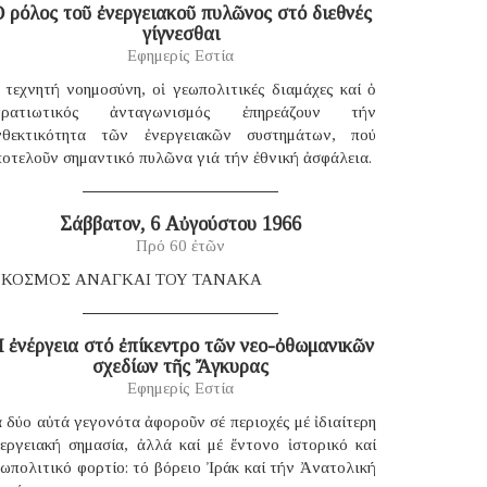
 ρόλος τοῦ ἐνεργειακοῦ πυλῶνος στό διεθνές
γίγνεσθαι
Εφημερίς Εστία
 τεχνητή νοημοσύνη, οἱ γεωπολιτικές διαμάχες καί ὁ
τρατιωτικός ἀνταγωνισμός ἐπηρεάζουν τήν
νθεκτικότητα τῶν ἐνεργειακῶν συστημάτων, πού
οτελοῦν σημαντικό πυλῶνα γιά τήν ἐθνική ἀσφάλεια.
Σάββατον, 6 Αὐγούστου 1966
Πρό 60 ἐτῶν
 ΚΟΣΜΟΣ ΑΝΑΓΚΑΙ ΤΟΥ ΤΑΝΑΚΑ
 ἐνέργεια στό ἐπίκεντρο τῶν νεο-ὀθωμανικῶν
σχεδίων τῆς Ἄγκυρας
Εφημερίς Εστία
 δύο αὐτά γεγονότα ἀφοροῦν σέ περιοχές μέ ἰδιαίτερη
νεργειακή σημασία, ἀλλά καί μέ ἔντονο ἱστορικό καί
ωπολιτικό φορτίο: τό βόρειο Ἰράκ καί τήν Ἀνατολική