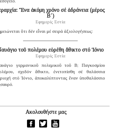
εσόγειο.
εραρχία: Ἕνα ἀκόμη χρόνο σέ ἀδράνεια (μέρος
B΄)
Εφημερίς Εστία
μειώνεται ὅτι δέν εἶναι μέ σειρά ἀξιολογήσεως:
αυάγιο τοῦ πολέμου εὑρέθη ἄθικτο στό Ἰόνιο
Εφημερίς Εστία
αυάγιο γερμανικοῦ πολεμικοῦ τοῦ B; Παγκοσμίου
ολέμου, σχεδόν ἄθικτο, ἐνετοπίσθη σέ θαλάσσια
εριοχή στό Ἰόνιο, ἀποκαλύπτοντας ἕναν ὑποθαλάσσιο
ησαυρό.
Ακολουθήστε μας