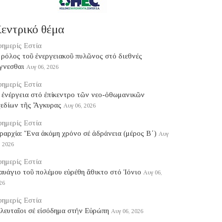
εντρικό θέμα
ημερίς Εστία
ρόλος τοῦ ἐνεργειακοῦ πυλῶνος στό διεθνές
γνεσθαι
Αυγ 06, 2026
ημερίς Εστία
 ἐνέργεια στό ἐπίκεντρο τῶν νεο-ὀθωμανικῶν
χεδίων τῆς Ἄγκυρας
Αυγ 06, 2026
ημερίς Εστία
ραρχία: Ἕνα ἀκόμη χρόνο σέ ἀδράνεια (μέρος B΄)
Αυγ
, 2026
ημερίς Εστία
υάγιο τοῦ πολέμου εὑρέθη ἄθικτο στό Ἰόνιο
Αυγ 06,
26
ημερίς Εστία
λευταῖοι σέ εἰσόδημα στήν Εὐρώπη
Αυγ 06, 2026