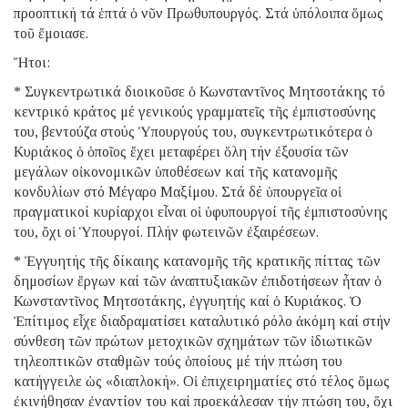
προοπτική τά ἑπτά ὁ νῦν Πρωθυπουργός. Στά ὑπόλοιπα ὅμως
τοῦ ἔμοιασε.
Ἤτοι:
* Συγκεντρωτικά διοικοῦσε ὁ Κωνσταντῖνος Μητσοτάκης τό
κεντρικό κράτος μέ γενικούς γραμματεῖς τῆς ἐμπιστοσύνης
του, βεντούζα στούς Ὑπουργούς του, συγκεντρωτικότερα ὁ
Κυριάκος ὁ ὁποῖος ἔχει μεταφέρει ὅλη τήν ἐξουσία τῶν
μεγάλων οἰκονομικῶν ὑποθέσεων καί τῆς κατανομῆς
κονδυλίων στό Μέγαρο Μαξίμου. Στά δέ ὑπουργεῖα οἱ
πραγματικοί κυρίαρχοι εἶναι οἱ ὑφυπουργοί τῆς ἐμπιστοσύνης
του, ὄχι οἱ Ὑπουργοί. Πλήν φωτεινῶν ἐξαιρέσεων.
* Ἐγγυητής τῆς δίκαιης κατανομῆς τῆς κρατικῆς πίττας τῶν
δημοσίων ἔργων καί τῶν ἀναπτυξιακῶν ἐπιδοτήσεων ἦταν ὁ
Κωνσταντῖνος Μητσοτάκης, ἐγγυητής καί ὁ Κυριάκος. Ὁ
Ἐπίτιμος εἶχε διαδραματίσει καταλυτικό ρόλο ἀκόμη καί στήν
σύνθεση τῶν πρώτων μετοχικῶν σχημάτων τῶν ἰδιωτικῶν
τηλεοπτικῶν σταθμῶν τούς ὁποίους μέ τήν πτώση του
κατήγγειλε ὡς «διαπλοκή». Οἱ ἐπιχειρηματίες στό τέλος ὅμως
ἐκινήθησαν ἐναντίον του καί προεκάλεσαν τήν πτώση του, ὄχι