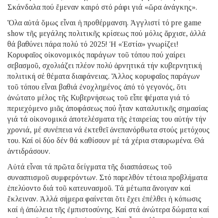
Σκάνδαλα πού ἔμεναν καιρό στό ράφι γιά «ὥρα ἀνάγκης».
Ὅλα αὐτά ὅμως εἶναι ἡ προθέρμανση. Ἀγγλιστί τό pre game
show τῆς μεγάλης πολιτικῆς κρίσεως πού μόλις ἄρχισε, ἀλλά
θά βαθύνει πάρα πολύ τό 2025! Ἡ «Ἑστία» γνωρίζει!
Κορυφαῖος οἰκονομικός παράγων τοῦ τόπου πού χαίρει
σεβασμοῦ, σχολιάζει πλέον πολύ ἀρνητικά τήν κυβερνητική
πολιτική σέ θέματα διαφάνειας. Ἄλλος κορυφαῖος παράγων
τοῦ τόπου εἶναι βαθιά ἐνοχλημένος ἀπό τό γεγονός, ὅτι
ἀνώτατο μέλος τῆς Κυβερνήσεως τοῦ εἶπε ψέματα γιά τό
περιεχόμενο μιᾶς ἀποφάσεως πού ἦταν καταλυτικῆς σημασίας
γιά τά οἰκονομικά ἀποτελέσματα τῆς ἑταιρείας του αὐτήν τήν
χρονιά, μέ συνέπεια νά ἐκτεθεῖ ἀνεπανόρθωτα στούς μετόχους
του. Καί οἱ δύο δέν θά καθίσουν μέ τά χέρια σταυρωμένα. Θά
ἀντιδράσουν.
Αὐτά εἶναι τά πρῶτα δείγματα τῆς διασπάσεως τοῦ
συνασπισμοῦ συμφερόντων. Στό παρελθόν τέτοια προβλήματα
ἐπελύοντο διά τοῦ κατευνασμοῦ. Τά μέτωπα ἄνοιγαν καί
ἔκλειναν. Ἀλλά σήμερα φαίνεται ὅτι ἔχει ἐπέλθει ἡ κόπωσις
καί ἡ ἀπώλεια τῆς ἐμπιστοσύνης. Καί στά ἀνώτερα δώματα καί