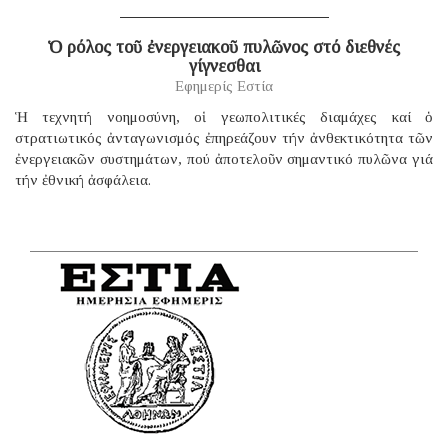
Ὁ ρόλος τοῦ ἐνεργειακοῦ πυλῶνος στό διεθνές
γίγνεσθαι
Εφημερίς Εστία
Ἡ τεχνητή νοημοσύνη, οἱ γεωπολιτικές διαμάχες καί ὁ
στρατιωτικός ἀνταγωνισμός ἐπηρεάζουν τήν ἀνθεκτικότητα τῶν
ἐνεργειακῶν συστημάτων, πού ἀποτελοῦν σημαντικό πυλῶνα γιά
τήν ἐθνική ἀσφάλεια.