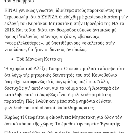
τόν Δεκέμβριο
ΕΙΝΑΙ γενικῶς γνωστόν, ἰδιαίτερα στούς παροικοῦντες τήν
Ἱερουσαλήμ, ὅτι ὁ ΣΥΡΙΖΑ ὑπεδέχθη μέ χαρίεσσα διάθεση τήν
ἐκλογή τοῦ Κυριάκου Μητσοτάκη στήν Προεδρία τῆς ΝΔ τό
2016. Καί τοῦτο, διότι τόν θεωροῦσε εὔκολο ἀντίπαλο μέ
ὅρους ἰδεολογίας: «Γόνος», «τζάκι», «βαρῶνος»,
«νεοφιλελεύθερος», μέ ὑποτιθέμενους «σκελετούς στήν
ντουλάπα», θά ἦταν ὁ ἰδανικός ἀντίπαλος.
Tοῦ Mανώλη Κοττάκη
Ἡ «χαρά» τοῦ Ἀλέξη Τσίπρα. Ὁ ὁποῖος μάλιστα πίστεψε τότε
ὅτι λόγῳ τῆς ρητορικῆς δεινότητός του στό Κοινοβούλιο
ὑπερεῖχε καταφανῶς στίς συγκρίσεις μαζί του. Ἀλλά,
δυστυχῶς γι’ αὐτόν καί γιά τό κόμμα του, ἡ Ἀριστερά δέν
κατάλαβε ποτέ τί ἀκριβῶς εἶναι ἡ φιλελεύθερη ἀστική
παράταξη. Πῶς ἑνώθηκαν μέσα στά μνημόνια οἱ ἀστοί
φιλελεύθεροι καί οἱ ἀστοί σοσιαλδημοκράτες.
Κυρίως τί θεωρεῖται ἡ οἰκογένεια Μητσοτάκη γιά ὅλον τόν
ἀστικό κόσμο τῆς χώρας. Τό ἔμαθε στήν πορεία: Ἐγγυητής.