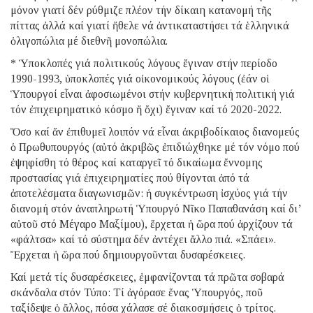
μόνον γιατί δέν ρύθμιζε πλέον τήν δίκαιη κατανομή τῆς
πίττας ἀλλά καί γιατί ἤθελε νά ἀντικαταστήσει τά ἑλληνικά
ὀλιγοπώλια μέ διεθνῆ μονοπώλια.
* Ὑποκλοπές γιά πολιτικούς λόγους ἔγιναν στήν περίοδο
1990-1993, ὑποκλοπές γιά οἰκονομικούς λόγους (ἐάν οἱ
Ὑπουργοί εἶναι ἀφοσιωμένοι στήν κυβερνητική πολιτική γιά
τόν ἐπιχειρηματικό κόσμο ἤ ὄχι) ἔγιναν καί τό 2020-2022.
Ὅσο καί ἄν ἐπιθυμεῖ λοιπόν νά εἶναι ἀκριβοδίκαιος διανομεύς
ὁ Πρωθυπουργός (αὐτό ἀκριβῶς ἐπιδιώχθηκε μέ τόν νόμο πού
ἐψηφίσθη τό θέρος καί καταργεῖ τό δικαίωμα ἔννομης
προστασίας γιά ἐπιχειρηματίες πού θίγονται ἀπό τά
ἀποτελέσματα διαγωνισμῶν: ἡ συγκέντρωση ἰσχύος γιά τήν
διανομή στόν ἀναπληρωτή Ὑπουργό Νῖκο Παπαθανάση καί δι’
αὐτοῦ στό Μέγαρο Μαξίμου), ἔρχεται ἡ ὥρα πού ἀρχίζουν τά
«φάλτσα» καί τό σύστημα δέν ἀντέχει ἄλλο πιά. «Σπάει».
Ἔρχεται ἡ ὥρα πού δημιουργοῦνται δυσαρέσκειες.
Καί μετά τίς δυσαρέσκειες, ἐμφανίζονται τά πρῶτα σοβαρά
σκάνδαλα στόν Τύπο: Τί ἀγόρασε ἕνας Ὑπουργός, ποῦ
ταξίδεψε ὁ ἄλλος, πόσα χάλασε σέ διακοσμήσεις ὁ τρίτος.