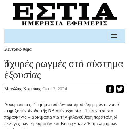
Toggle
navigati
Κεντρικό θέμα
Ἰσχυρές ρωγμές στό σύστημα
ἐξουσίας
Μανώλης Κοττάκης
Οκτ 12, 2024
Δυσαρέσκειες σέ τμῆμα τοῦ συνασπισμοῦ συμφερόντων πού
στήριξε τήν ἄνοδο τῆς ΝΔ στήν ἐξουσία – Τί λέγεται στό
παρασκήνιο – Δοκιμασία γιά τήν φιλελεύθερη παράταξη οἱ
ἐκλογές τῶν Ἐμπορικῶν καί Βιοτεχνικῶν Ἐπιμελητηρίων