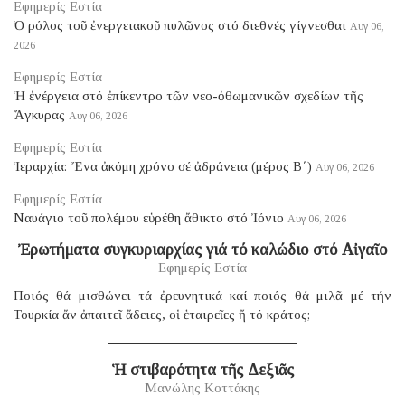
Εφημερίς Εστία
Ὁ ρόλος τοῦ ἐνεργειακοῦ πυλῶνος στό διεθνές γίγνεσθαι
Αυγ 06,
2026
Εφημερίς Εστία
Ἡ ἐνέργεια στό ἐπίκεντρο τῶν νεο-ὀθωμανικῶν σχεδίων τῆς
Ἄγκυρας
Αυγ 06, 2026
Εφημερίς Εστία
Ἱεραρχία: Ἕνα ἀκόμη χρόνο σέ ἀδράνεια (μέρος B΄)
Αυγ 06, 2026
Εφημερίς Εστία
Ναυάγιο τοῦ πολέμου εὑρέθη ἄθικτο στό Ἰόνιο
Αυγ 06, 2026
Ἐρωτήματα συγκυριαρχίας γιά τό καλώδιο στό Αἰγαῖο
Εφημερίς Εστία
Ποιός θά μισθώνει τά ἐρευνητικά καί ποιός θά μιλᾶ μέ τήν
Τουρκία ἄν ἀπαιτεῖ ἄδειες, οἱ ἑταιρεῖες ἤ τό κράτος;
Ἡ στιβαρότητα τῆς Δεξιᾶς
Μανώλης Κοττάκης