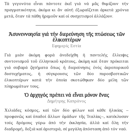
Τά γεγονότα εἶναι πάντοτε ἐκεῖ γιά νά μᾶς θυμίζουν τήν
πραγματικότητα, ἀκόμα κι ἄν αὐτή ἐξωραΐζεται ἀρκετά χρόνια
μετά, ὅταν τά πάθη ἠρεμοῦν καί οἱ συσχετισμοί ἀλλάζουν.
Ἀσυνεννοησία γιά τήν διερεύνηση τῆς πτώσεως τῶν
ἑλικοπτέρων
Εφημερίς Εστία
Γιά μιάν ἀκόμη φορά ἀνεδείχθη ἡ παντελής ἔλλειψις
συντονισμοῦ τοῦ ἑλληνικοῦ κράτους, ἀκόμη καί ὅταν πρόκειται
γιά σοβαρά ζητήματα ὅπως ἡ διερεύνησις ἑνός ἀεροπορικοῦ
δυστυχήματος, ἡ σύγκρουσις τῶν δύο πυροσβεστικῶν
ἑλικοπτέρων κατά τήν ὁποία σκοτώθηκαν δύο μέλη τῶν
πληρωμάτων τους.
Ὁ ἀρχηγός πρέπει νά εἶναι μόνον ἕνας
Δημήτρης Καπράνος
Χιλιάδες κόσμος, καί τῶν δύο φύλων καί κάθε ἡλικίας –
προφανῶς καί ὀπαδοί ἄλλων ὁμάδων τῆς Ἰταλίας–, κατέκλυσαν
τούς δρόμους γύρω ἀπό τήν ἐκκλησία, ἀλλά καί ὅλη τήν
διαδρομή, δεξιά καί ἀριστερά, σέ μεγάλη ἀπόσταση ἀπό τόν ναό.