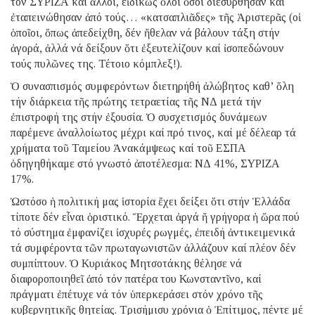
τόν ΣΥΡΙΖΑ καί ἄλλοι, εἰδικῶς ὅλοι ὅσοι διεσύρθησαν καί
ἐταπεινώθησαν ἀπό τούς… «κατσαπλιᾶδες» τῆς Ἀριστερᾶς (οἱ
ὁποῖοι, ὅπως ἀπεδείχθη, δέν ἤθελαν νά βάλουν τάξη στήν
ἀγορά, ἀλλά νά δείξουν ὅτι ἐξευτελίζουν καί ἰσοπεδώνουν
τούς πυλῶνες της. Τέτοιο κόμπλεξ!).
Ὁ συνασπισμός συμφερόντων διετηρήθή ἀλώβητος καθ’ ὅλη
τήν διάρκεια τῆς πρώτης τετραετίας τῆς ΝΔ μετά τήν
ἐπιστροφή της στήν ἐξουσία. Ὁ συσχετισμός δυνάμεων
παρέμενε ἀναλλοίωτος μέχρι καί πρό τινος, καί μέ δέλεαρ τά
χρήματα τοῦ Ταμείου Ἀνακάμψεως καί τοῦ ΕΣΠΑ
ὁδηγηθήκαμε στό γνωστό ἀποτέλεσμα: ΝΔ 41%, ΣΥΡΙΖΑ
17%.
Ὡστόσο ἡ πολιτική μας ἱστορία ἔχει δείξει ὅτι στήν Ἑλλάδα
τίποτε δέν εἶναι ὁριστικό. Ἔρχεται ἀργά ἤ γρήγορα ἡ ὥρα πού
τό σύστημα ἐμφανίζει ἰσχυρές ρωγμές, ἐπειδή ἀντικειμενικά
τά συμφέροντα τῶν πρωταγωνιστῶν ἀλλάζουν καί πλέον δέν
συμπίπτουν. Ὁ Κυριάκος Μητσοτάκης θέλησε νά
διαφοροποιηθεῖ ἀπό τόν πατέρα του Κωνσταντῖνο, καί
πράγματι ἐπέτυχε νά τόν ὑπερκεράσει στόν χρόνο τῆς
κυβερνητικῆς θητείας. Τρισήμισυ χρόνια ὁ Ἐπίτιμος, πέντε μέ