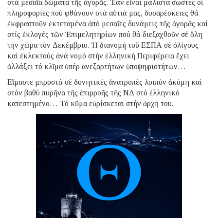
στά μεσαῖα δώματα τῆς ἀγορᾶς. Ἐάν εἶναι μάλιστα σωστές οἱ
πληροφορίες πού φθάνουν στά αὐτιά μας, δυσαρέσκειες θά
ἐκφραστοῦν ἐκτεταμένα ἀπό μεσαῖες δυνάμεις τῆς ἀγορᾶς καί
στίς ἐκλογές τῶν Ἐπιμελητηρίων πού θά διεξαχθοῦν σέ ὅλη
τήν χώρα τόν Δεκέμβριο. Ἡ διανομή τοῦ ΕΣΠΑ σέ ὀλίγους
καί ἐκλεκτούς ἀνά νομό στήν ἑλληνική Περιφέρεια ἔχει
ἀλλάξει τό κλῖμα ὑπέρ ἀνεξαρτήτων ὑποψηφιοτήτων…
Εἴμαστε μπροστά σέ δυνητικές ἀνατροπές λοιπόν ἀκόμη καί
στόν βαθύ πυρῆνα τῆς ἐπιρροῆς τῆς ΝΔ στό ἑλληνικό
κατεστημένο… Τό κῦμα εὑρίσκεται στήν ἀρχή του.