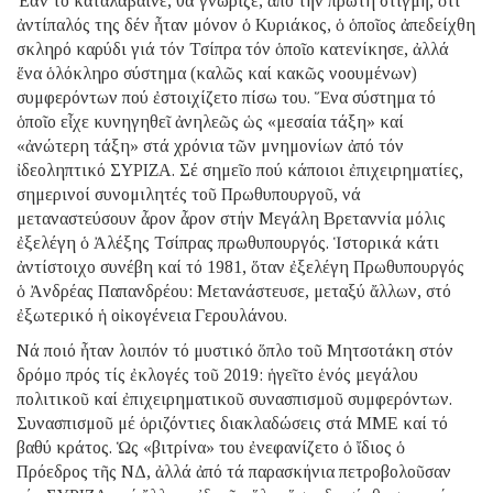
Ἐάν τό καταλάβαινε, θά γνώριζε, ἀπό τήν πρώτη στιγμή, ὅτι
ἀντίπαλός της δέν ἦταν μόνον ὁ Κυριάκος, ὁ ὁποῖος ἀπεδείχθη
σκληρό καρύδι γιά τόν Τσίπρα τόν ὁποῖο κατενίκησε, ἀλλά
ἕνα ὁλόκληρο σύστημα (καλῶς καί κακῶς νοουμένων)
συμφερόντων πού ἐστοιχίζετο πίσω του. Ἕνα σύστημα τό
ὁποῖο εἶχε κυνηγηθεῖ ἀνηλεῶς ὡς «μεσαία τάξη» καί
«ἀνώτερη τάξη» στά χρόνια τῶν μνημονίων ἀπό τόν
ἰδεοληπτικό ΣΥΡΙΖΑ. Σέ σημεῖο πού κάποιοι ἐπιχειρηματίες,
σημερινοί συνομιλητές τοῦ Πρωθυπουργοῦ, νά
μεταναστεύσουν ἆρον ἆρον στήν Μεγάλη Βρεταννία μόλις
ἐξελέγη ὁ Ἀλέξης Τσίπρας πρωθυπουργός. Ἱστορικά κάτι
ἀντίστοιχο συνέβη καί τό 1981, ὅταν ἐξελέγη Πρωθυπουργός
ὁ Ἀνδρέας Παπανδρέου: Μετανάστευσε, μεταξύ ἄλλων, στό
ἐξωτερικό ἡ οἰκογένεια Γερουλάνου.
Νά ποιό ἦταν λοιπόν τό μυστικό ὅπλο τοῦ Μητσοτάκη στόν
δρόμο πρός τίς ἐκλογές τοῦ 2019: ἡγεῖτο ἑνός μεγάλου
πολιτικοῦ καί ἐπιχειρηματικοῦ συνασπισμοῦ συμφερόντων.
Συνασπισμοῦ μέ ὁριζόντιες διακλαδώσεις στά ΜΜΕ καί τό
βαθύ κράτος. Ὡς «βιτρίνα» του ἐνεφανίζετο ὁ ἴδιος ὁ
Πρόεδρος τῆς ΝΔ, ἀλλά ἀπό τά παρασκήνια πετροβολοῦσαν