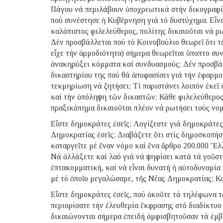
Πάγου νά περιλάβουν ὑποχρεωτικά στήν δικογραφί
πού συνέστησε ἡ Κυβέρνηση γιά τό δυστύχημα. Εἶνα
καλόπιστος φιλελεύθερος, πολίτης δικαιοῦται νά ρω
Δέν προσβάλλεται πού τό Κοινοβούλιο θεωρεῖ ὅτι τ
εἶχε τήν ἁρμοδιότητα) σήμερα θεωρεῖται ὕποπτο συ
ἀνακηρύξει κόμματα καί συνδυασμούς; Δέν προσβάλλ
δικαστηρίου της πού θά ἀποφασίσει γιά τήν ἐφαρμο
τεκμηρίωση νά ζητήσει; Τί παριστάνει λοιπόν ἐκεῖ 
καί τήν ὑπόληψη τῶν δικαστῶν; Κάθε φιλελεύθερος 
πραξικόπημα δικαιοῦται πλέον νά ρωτήσει τούς νομ
Εἶστε δημοκράτες ἐσεῖς; Λογίζεστε γιά δημοκράτες 
Δημοκρατίας ἐσεῖς; Διαβάζετε ὅτι στίς δημοσκοπή
καταργεῖτε μέ ἕναν νόμο καί ἕνα ἄρθρο 200.000 Ἕλλ
Νά ἀλλάξετε καί λαό γιά νά ψηφίσει κατά τά γοῦστ
ἑπτακομματική, καί νά εἶναι δυνατή ἡ αὐτοδυναμία
μέ τό ὁποῖο μεγαλώσαμε, τῆς Νέας Δημοκρατίας; Κ
Εἶστε δημοκράτες ἐσεῖς, πού ἀκοῦτε τά τηλέφωνα τ
περιορίσατε τήν ἐλευθερία ἔκφρασης στό διαδίκτυο
δικαιώνονται σήμερα ἐπειδή ἀμφισβητοῦσαν τά ἐμβ