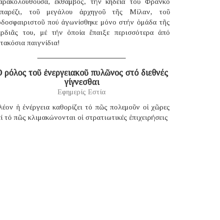
αρακολουθοῦσα, ἔκθαμβος, τήν κηδεία τοῦ Φράνκο
παρέζι, τοῦ μεγάλου ἀρχηγοῦ τῆς Μίλαν, τοῦ
οδοσφαιριστοῦ πού ἀγωνίσθηκε μόνο στήν ὁμάδα τῆς
αρδιᾶς του, μέ τήν ὁποία ἔπαιξε περισσότερα ἀπό
τακόσια παιγνίδια!
 ρόλος τοῦ ἐνεργειακοῦ πυλῶνος στό διεθνές
γίγνεσθαι
Εφημερίς Εστία
λέον ἡ ἐνέργεια καθορίζει τό πῶς πολεμοῦν οἱ χῶρες
ί τό πῶς κλιμακώνονται οἱ στρατιωτικές ἐπιχειρήσεις