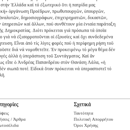
 στήν Ἑλλάδα καί τό ἐξωτερικό ὅτι ἡ πατρίδα μας
τική» ὀργάνωση Προέδρων, πρωθυπουργῶν, ὑπουργῶν,
ἀναλυτῶν, δημοσιογράφων, ἐπιχειρηματιῶν, δικαστῶν,
 ὑπηρεσιῶν καί ἄλλων, πού συνθέτουν μία ἑνιαία παράταξη
ῆς Δημοκρατίας. Διότι πρόκειται γιά πρόσωπα τά ὁποῖα
λο γιά νά ἐξισορροποῦνται οἱ ἐξουσίες καί ὄχι συνδεδεμένα
τευση. Εἶναι ἀπό τίς λίγες φορές πού ἡ περίφημη ρήση τοῦ
ῦστε διά νά νομοθετεῖτε. Ἐν προκειμένῳ τό μέγα θέμα δέν
ογές ἀλλά ἡ ὑπεράσπιση τοῦ Συντάγματος. Καί ἄν
 ὅπως εἶπε ὁ Ἀνδρέας Παπανδρέου στόν Θανάση Λάλα, «ἡ
έν σιωπᾶ ποτέ. Εἰδικά ὅταν πρόκειται νά ὑπερασπιστεῖ τό
λῆ.
τηγορίες
Σχετικά
ψεις
Ταυτότητα
ήσεις / Άρθρα
Πολιτική Απορρήτου
ωτοσέλιδα
Όροι Χρήσης