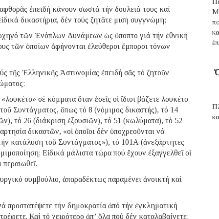
Π
διαφθορᾶς ἐπειδή κάνουν σωστά τήν δουλειά τους καί
Μ
εἰδικά δικαστήρια, δέν τούς ζητᾶτε μισή συγγνώμη;
π
κ
 ἀρχηγό τῶν Ἐνόπλων Δυνάμεων ὡς ὕποπτο γιά τήν ἐθνική
ἑπ
μους τῶν ὁποίων ἀφήνονται ἐλεύθεροι ἔμποροι τόνων
Ὁ
ύς τῆς Ἑλληνικῆς Ἀστυνομίας ἐπειδή σᾶς τό ζητοῦν
σώματος;
ε «λουκέτο» σέ κόμματα ὅταν ἐσεῖς οἱ ἴδιοι βάζετε λουκέτο
Π
τοῦ Συντάγματος, ὅπως τό 8 (νόμιμος δικαστής), τό 14
κα
ν), τό 26 (διάκριση ἐξουσιῶν), τό 51 (κωλύματα), τό 52
αρτησία δικαστῶν, «οἱ ὁποῖοι δέν ὑποχρεοῦνται νά
 τήν κατάλυση τοῦ Συντάγματος»), τό 101Α (ἀνεξάρτητες
μιμοποίηση; Εἰδικά μάλιστα τώρα πού ἔχουν ἐξαγγελθεῖ οἱ
ι περαιωθεῖ.
υργικό συμβούλιο, ἀπαραδέκτως παραμένει ἀνοικτή καί
νά προστατέψετε τήν δημοκρατία ἀπό τήν ἐγκληματική
ρέφετε. Καί τό χειρότερο ἀπ’ ὅλα πού δέν καταλαβαίνετε: