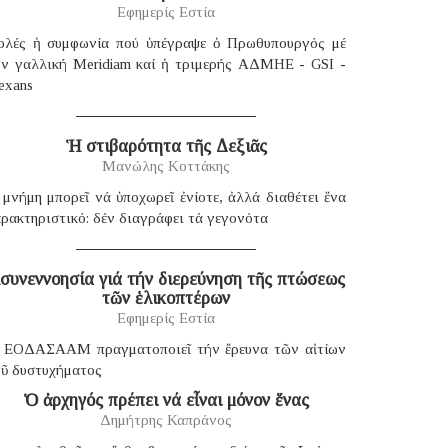
Εφημερίς Εστία
ολές ἡ συμφωνία πού ὑπέγραψε ὁ Πρωθυπουργός μέ
ήν γαλλική Μeridiam καί ἡ τριμερής ΑΔΜΗΕ - GSI -
exans
Ἡ στιβαρότητα τῆς Δεξιᾶς
Μανώλης Κοττάκης
μνήμη μπορεῖ νά ὑποχωρεῖ ἐνίοτε, ἀλλά διαθέτει ἕνα
ρακτηριστικό: δέν διαγράφει τά γεγονότα
συνεννοησία γιά τήν διερεύνηση τῆς πτώσεως
τῶν ἑλικοπτέρων
Εφημερίς Εστία
 ΕΟΔΑΣΑΑΜ πραγματοποιεῖ τήν ἔρευνα τῶν αἰτίων
οῦ δυστυχήματος
Ὁ ἀρχηγός πρέπει νά εἶναι μόνον ἕνας
Δημήτρης Καπράνος