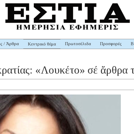
ις / Άρθρα
Πρωτοσέλιδα
Προσφορές
Β
Κεντρικό θέμα
κρατίας: «Λουκέτο» σέ ἄρθρα 