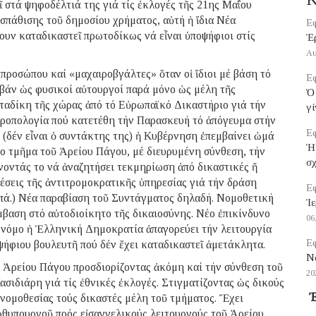
 στά ψηφοδέλτιά της γιά τίς ἐκλογές τῆς 21ης Μαΐου
πάθισης τοῦ δημοσίου χρήματος, αὐτή ἡ ἴδια Νέα
Εφ
ουν καταδικαστεῖ πρωτοδίκως νά εἶναι ὑποψήφιοι στίς
Ἐ
Αυ
προσώπου καί «μαχαιροβγάλτες» ὅταν οἱ ἴδιοι μέ βάση τό
Εφ
μβάν ὡς φυσικοί αὐτουργοί παρά μόνο ὡς μέλη τῆς
Ὁ 
ταδίκη τῆς χώρας ἀπό τό Εὐρωπαϊκό Δικαστήριο γιά τήν
γί
τροπολογία πού κατετέθη τήν Παρασκευή τό ἀπόγευμα στήν
Εφ
δέν εἶναι ὁ συντάκτης της) ἡ Κυβέρνηση ἐπεμβαίνει ὠμά
Ἡ
νέο τμῆμα τοῦ Ἀρείου Πάγου, μέ διευρυμένη σύνθεση, τήν
σ
οντάς το νά ἀναζητήσει τεκμηρίωση ἀπό δικαστικές ἤ
έσεις τῆς ἀντιτρομοκρατικῆς ὑπηρεσίας γιά τήν δράση
Εφ
πά.) Νέα παραβίαση τοῦ Συντάγματος δηλαδή. Νομοθετική
Ἱε
βαση στό αὐτοδιοίκητο τῆς δικαιοσύνης. Νέο ἐπικίνδυνο
06
 νόμο ἡ Ἑλληνική Δημοκρατία ἀπαγορεύει τήν λειτουργία
Εφ
ήφιου βουλευτῆ πού δέν ἔχει καταδικαστεῖ ἀμετάκλητα.
Να
ῦ Ἀρείου Πάγου προσδιορίζοντας ἀκόμη καί τήν σύνθεση τοῦ
20
ασιδιάρη γιά τίς ἐθνικές ἐκλογές. Στιγματίζοντας ὡς δικούς
Ἐ
νομοθεσίας τούς δικαστές μέλη τοῦ τμήματος. Ἔχει
ωθυπουργοῦ πρός εἰσαγγελικούς λειτουργούς τοῦ Ἀρείου