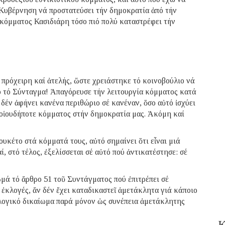
ἡ Κυβέρνηση νά προστατεύσει τήν δημοκρατία ἀπό τήν
κόμματος Κασιδιάρη τόσο πιό πολύ καταστρέφει τήν
πρόχειρη καί ἀτελής, ὥστε χρειάστηκε τό κοινοβούλιο νά
ο τό Σύνταγμα! Ἀπαγόρευσε τήν λειτουργία κόμματος κατά
δέν ἀφήνει κανένα περιθώριο σέ κανέναν, ὅσο αὐτό ἰσχύει
 οἱουδήποτε κόμματος στήν δημοκρατία μας. Ἀκόμη καί
ουκέτο στά κόμματά τους, αὐτό σημαίνει ὅτι εἶναι μιά
, στό τέλος, ἐξελίσσεται σέ αὐτό πού ἀντικατέστησε: σέ
μά τό ἄρθρο 51 τοῦ Συντάγματος πού ἐπιτρέπει σέ
 ἐκλογές, ἄν δέν ἔχει καταδικαστεῖ ἀμετάκλητα γιά κάποιο
ἐκλογικό δικαίωμα παρά μόνον ὡς συνέπεια ἀμετάκλητης
Κ