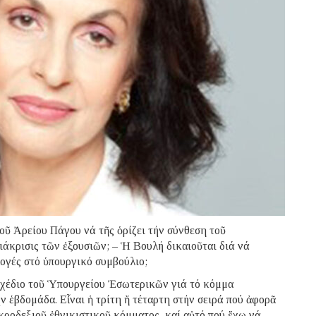
οῦ Ἀρείου Πάγου νά τῆς ὁρίζει τήν σύνθεση τοῦ
ιάκρισις τῶν ἐξουσιῶν; – Ἡ Βουλή δικαιοῦται διά νά
λογές στό ὑπουργικό συμβούλιο;
χέδιο τοῦ Ὑπουργείου Ἐσωτερικῶν γιά τό κόμμα
ν ἑβδομάδα. Εἶναι ἡ τρίτη ἤ τέταρτη στήν σειρά πού ἀφορᾶ
ροδεξιοῦ ἐθνικιστικοῦ κόμματος, καί αὐτό πού ἔχω νά