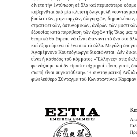
δίνετε τήν ἐντύπωση σέ ὅλο καί περισσότερο κόσμο
κυβερνᾶται ἀπό μία κλειστή ὀλιγομελῆ «συνταγμα
βουλευτῶν, μηντιαρχῶν, ὀλιγαρχῶν, δημοσκόπων, 
στρατιωτικῶν, ἀστυνομικῶν, ἀνδρῶν τῶν μυστικῶν
ἐξουσίας κατά παράβαση τῶν ἀρχῶν τῆς ἴδιας μας τ
θεσμικά θά ἔπρεπε νά εἶναι ἀπέναντι τό ἕνα στό ἄλ
καί ἐξαρτώμενα τό ἕνα ἀπό τό ἄλλο. Μεγάλη ἀπογοή
Ἀγαμέμνονα Κουτσόγιωργα δικαιώνεται: Δέν δικαιο
εἶναι ἡ κάθοδος τοῦ κόμματος «Ἕλληνες» στίς ἐκλ
φωνάζουμε καί ἄν εἴμαστε αἰχμηροί. εἶναι, γιατί,
σιωπή εἶναι συγκατάθεση». Ἡ συνταγματική Δεξιά δ
φιλελεύθερο Σύνταγμα τοῦ Κωνσταντίνου Καραμαν
Κα
Από
Ειδ
Πρ