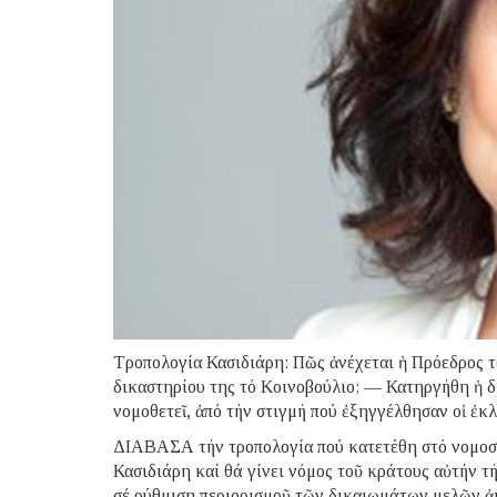
Τροπολογία Κασιδιάρη: Πῶς ἀνέχεται ἡ Πρόεδρος τ
δικαστηρίου της τό Κοινοβούλιο; — Κατηργήθη ἡ δ
νομοθετεῖ, ἀπό τήν στιγμή πού ἐξηγγέλθησαν οἱ ἐκ
ΔΙΑΒΑΣΑ τήν τροπολογία πού κατετέθη στό νομοσ
Κασιδιάρη καί θά γίνει νόμος τοῦ κράτους αὐτήν τή
σέ ρύθμιση περιορισμοῦ τῶν δικαιωμάτων μελῶν ἀκ