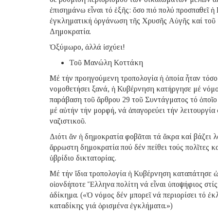
ἐπισημάνω εἶναι τό ἑξῆς: ὅσο πιό πολύ προσπαθεῖ 
ἐγκληματική ὀργάνωση τῆς Χρυσῆς Αὐγῆς καί τοῦ 
Δημοκρατία.
Ὀξύμωρο, ἀλλά ἰσχύει!
Τοῦ Μανώλη Κοττάκη
Μέ τήν προηγούμενη τροπολογία ἡ ὁποία ἦταν τόσο 
νομοθετήσει ξανά, ἡ Κυβέρνηση κατήργησε μέ νόμ
παράβαση τοῦ ἄρθρου 29 τοῦ Συντάγματος τό ὁποῖο 
μέ αὐτήν τήν μορφή, νά ἀπαγορεύει τήν λειτουργία
ναζιστικοῦ.
Διότι ἄν ἡ δημοκρατία φοβᾶται τά ἄκρα καί βάζει λ
ἄρρωστη δημοκρατία πού δέν πείθει τούς πολῖτες καί
ὑβρίδιο δικτατορίας.
Μέ τήν ἴδια τροπολογία ἡ Κυβέρνηση καταπάτησε ὠ
οἱονδήποτε Ἕλληνα πολίτη νά εἶναι ὑποψήφιος στίς
ἀδίκημα. («Ὁ νόμος δέν μπορεῖ νά περιορίσει τό 
καταδίκης γιά ὁρισμένα ἐγκλήματα.»)