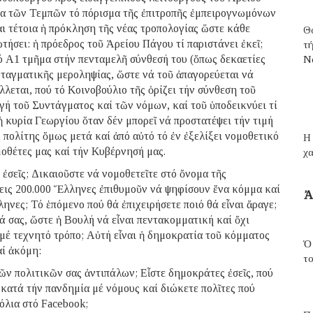
α τῶν Τεμπῶν τό πόρισμα τῆς ἐπιτροπῆς ἐμπειρογνωμόνων
ι τέτοια ἡ πρόκληση τῆς νέας τροπολογίας ὥστε κάθε
Θ
τήσει: ἡ πρόεδρος τοῦ Ἀρείου Πάγου τί παριστάνει ἐκεῖ;
τ
ό Α1 τμῆμα στήν πενταμελῆ σύνθεσή του (ὅπως δεκαετίες
N
νταγματικῆς μεροληψίας, ὥστε νά τοῦ ἀπαγορεύεται νά
εται, πού τό Κοινοβούλιο τῆς ὁρίζει τήν σύνθεση τοῦ
γή τοῦ Συντάγματος καί τῶν νόμων, καί τοῦ ὑποδεικνύει τί
ἡ κυρία Γεωργίου ὅταν δέν μπορεῖ νά προστατέψει τήν τιμή
πολίτης ὅμως μετά καί ἀπό αὐτό τό ἐν ἐξελίξει νομοθετικό
H 
οθέτες μας καί τήν Κυβέρνησή μας.
χα
ἐσεῖς; Δικαιοῦστε νά νομοθετεῖτε στό ὄνομα τῆς
σεις 200.000 Ἕλληνες ἐπιθυμοῦν νά ψηφίσουν ἕνα κόμμα καί
Ἀ
ηνες; Τό ἑπόμενο πού θά ἐπιχειρήσετε ποιό θά εἶναι ἄραγε;
ά σας, ὥστε ἡ Βουλή νά εἶναι πεντακομματική καί ὄχι
 μέ τεχνητό τρόπο; Αὐτή εἶναι ἡ δημοκρατία τοῦ κόμματος
Ὁ
αί ἀκόμη:
τ
ῶν πολιτικῶν σας ἀντιπάλων; Εἶστε δημοκράτες ἐσεῖς, πού
 κατά τήν πανδημία μέ νόμους καί διώκετε πολῖτες πού
όλια στό Facebook;