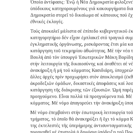
Ὁποία ἀντίφασις: Ἐνῷ ἡ Νέα Δημοκρατία φιλοξενεῖ
ὑπόδικους κατηγορουμένους γιά κακουργήματα διασ
Δημοκρατία στερεῖ τό δικαίωμα σέ κάποιους πού ἔχ
ἐθνικές ἐκλογές.
Τούς ἀποκαλεῖ μάλιστα σέ ἐπίπεδο κυβερνητικοῦ ἐκ
κατηγορητήριο δέν εἶχαν ἐμπλακεῖ στό τραγικό συ
ἐγκληματικῆς ὀργάνωσης, ρισκάροντας ἔτσι μία κα
κατάργηση τοῦ τεκμηρίου ἀθωότητας. Μέ τήν νέα 
Βουλή ἀπό τόν ὑπουργό Ἐσωτερικῶν Μάκη Βορίδη (
στήν λειτουργία τῆς δικαιοσύνης καί ἀναθέτει σέ 
ἀνακήρυξη ἤ μή τοῦ κόμματος Κασιδιάρη, ὑποχρεών
ἄλλες ἀρχές πρίν προχωρήσει στόν ἀποκλεισμό (ἐκθ
ἀκροδεξιῶν ὁμάδων, δικαστικές ἀποφάσεις καί λοι
κατάργηση τῆς διάκρισης τῶν ἐξουσιῶν. Ὠμή παρέμ
προηγούμενο. Εἶναι πολλά τά προηγούμενα πιά. Μέ
κόμματος. Μέ νόμο ἀπαγορεύει τήν ἀνακήρυξη ὑποψ
Μέ νόμο ἐπεμβαίνει στήν ἐσωτερική λειτουργία το
τμήματος, τό ὁποῖο θά ἀνακηρύξει ἤ ὄχι τό κόμμα Κ
της ἐκτελεστές τῆς ὑπερήμερης ἀντισυνταγματικῆς 
προηγηθεῖ μέ ἐπιστολή ἡ δημόσια ὑπόδειξη τοῦ Πρ