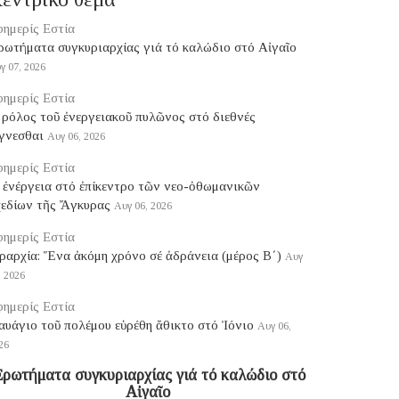
ημερίς Εστία
ρωτήματα συγκυριαρχίας γιά τό καλώδιο στό Αἰγαῖο
γ 07, 2026
ημερίς Εστία
ρόλος τοῦ ἐνεργειακοῦ πυλῶνος στό διεθνές
γνεσθαι
Αυγ 06, 2026
ημερίς Εστία
 ἐνέργεια στό ἐπίκεντρο τῶν νεο-ὀθωμανικῶν
χεδίων τῆς Ἄγκυρας
Αυγ 06, 2026
ημερίς Εστία
ραρχία: Ἕνα ἀκόμη χρόνο σέ ἀδράνεια (μέρος B΄)
Αυγ
, 2026
ημερίς Εστία
υάγιο τοῦ πολέμου εὑρέθη ἄθικτο στό Ἰόνιο
Αυγ 06,
26
ρωτήματα συγκυριαρχίας γιά τό καλώδιο στό
Αἰγαῖο