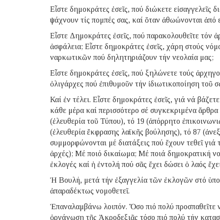
Εἶστε δημοκράτες ἐσεῖς, πού διώκετε εἰσαγγελεῖς 
ψάχνουν τίς πομπές σας, καί ὅταν ἀθωώνονται ἀπό 
Εἶστε Δημοκράτες ἐσεῖς, πού παρακολουθεῖτε τόν
ἀσφάλεια; Εἶστε δημοκράτες ἐσεῖς, χάρη στούς νό
ναρκωτικῶν πού δηλητηριάζουν τήν νεολαία μας;
Εἶστε δημοκράτες ἐσεῖς, πού ξηλώνετε τούς ἀρχηγο
ὀλιγάρχες πού ἐπιθυμοῦν τήν ἰδιωτικοποίηση τοῦ 
Καί ἐν τέλει. Εἶστε δημοκράτες ἐσεῖς, γιά νά βάζετ
κάθε μέρα καί περισσότερο σέ συγκεκριμένα ἄρθρα 
(ἐλευθερία τοῦ Τύπου), τό 19 (ἀπόρρητο ἐπικοινωνιῶ
(ἐλευθερία ἔκφρασης λαϊκῆς βούλησης), τό 87 (ἀνεξ
συμμορφώνονται μέ διατάξεις πού ἔχουν τεθεῖ γιά
ἀρχές); Μέ ποιό δικαίωμα; Μέ ποιά δημοκρατική νο
ἐκλογές καί ἡ ἐντολή πού σᾶς ἔχει δώσει ὁ λαός ἔχε
Ἡ Βουλή, μετά τήν ἐξαγγελία τῶν ἐκλογῶν στό ὑπο
ἀπαραδέκτως νομοθετεῖ.
Ἐπαναλαμβάνω λοιπόν. Ὅσο πιό πολύ προσπαθεῖτε 
ὀργάνωση τῆς Ἀκροδεξιᾶς τόσο πιό πολύ τήν καταστ