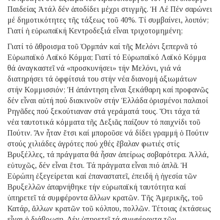
Παιδείας Ἀτάλ δέν ἀποδίδει μέχρι στιγμῆς. Ἡ Λέ Πέν σαρώνει
μέ δημοτικότητες τῆς τάξεως τοῦ 40%. Τί συμβαίνει, λοιπόν;
Γιατί ἡ εὐρωπαϊκή Κεντροδεξιά εἶναι τριχοτομημένη;
Γιατί τό ἄθροισμα τοῦ Ὀρμπάν καί τῆς Μελόνι ξεπερνᾶ τό
Εὐρωπαϊκό Λαϊκό Κόμμα; Γιατί τό Εὐρωπαϊκό Λαϊκό Κόμμα
θά ἀναγκαστεῖ νά «προσκυνήσει» τήν Μελόνι, γιά νά
διατηρήσει τά ὀφφίτσιά του στήν νέα διανομή ἀξιωμάτων
στήν Κομμισσιόν; Ἡ ἀπάντηση εἶναι ξεκάθαρη καί προφανῶς
δέν εἶναι αὐτή πού διακινοῦν στήν Ἑλλάδα ὁρισμένοι παλαιοί
Ρηγᾶδες πού ξεκούτιαναν στά γεράματά τους. Ὅτι τάχα τά
νέα ταυτοτικά κόμματα τῆς Δεξιᾶς παίζουν τό παιχνίδι τοῦ
Πούτιν. Ἄν ἦταν ἔτσι καί μποροῦσε νά δίδει γραμμή ὁ Πούτιν
στούς χιλιάδες ἀγρότες πού χθές ἔβαλαν φωτιές στίς
Βρυξέλλες, τά πράγματα θά ἦσαν ἀπείρως σοβαρότερα. Ἀλλά,
εὐτυχῶς, δέν εἶναι ἔτσι. Τά πράγματα εἶναι πιό ἁπλᾶ. Ἡ
Εὐρώπη ἐξεγείρεται καί ἐπαναστατεῖ, ἐπειδή ἡ ἡγεσία τῶν
Βρυξελλῶν ἀπαρνήθηκε τήν εὐρωπαϊκή ταυτότητα καί
ὑπηρετεῖ τά συμφέροντα ἄλλων κρατῶν. Τῆς Ἀμερικῆς, τοῦ
Κατάρ, ἄλλων κρατῶν τοῦ κόλπου, πολλῶν. Τέτοιας ἐκτάσεως
εἶναι ἡ διάβρωση. Δέν ὑπηρετεῖ τά συμφέροντα τῶν