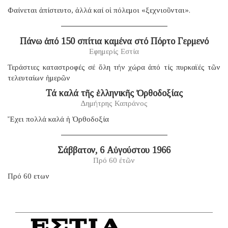
Φαίνεται ἀπίστευτο, ἀλλά καί οἱ πόλεμοι «ξεχνιοῦνται».
Πάνω ἀπό 150 σπίτια καμένα στό Πόρτο Γερμενό
Εφημερίς Εστία
Τεράστιες καταστροφές σέ ὅλη τήν χώρα ἀπό τίς πυρκαϊές τῶν
τελευταίων ἡμερῶν
Τά καλά τῆς ἑλληνικῆς Ὀρθοδοξίας
Δημήτρης Καπράνος
Ἔχει πολλά καλά ἡ Ὀρθοδοξία
Σάββατον, 6 Αὐγούστου 1966
Πρό 60 ἐτῶν
Πρό 60 ετων