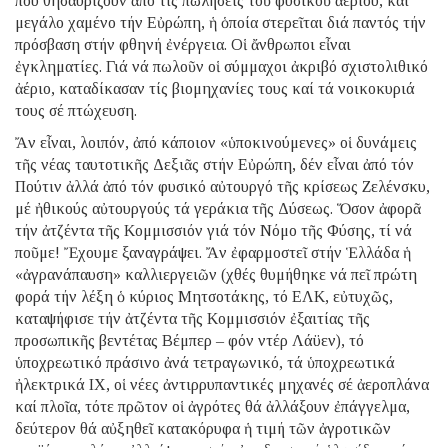
πού θησαυρίζουν ἀπό τίς πωλήσεις τοῦ φυσικοῦ ἀερίου, καί
μεγάλο χαμένο τήν Εὐρώπη, ἡ ὁποία στερεῖται διά παντός τήν
πρόσβαση στήν φθηνή ἐνέργεια. Οἱ ἄνθρωποι εἶναι
ἐγκληματίες. Γιά νά πωλοῦν οἱ σύμμαχοι ἀκριβό σχιστολιθικό
ἀέριο, καταδίκασαν τίς βιομηχανίες τους καί τά νοικοκυριά
τους σέ πτώχευση.
Ἄν εἶναι, λοιπόν, ἀπό κάποιον «ὑποκινούμενες» οἱ δυνάμεις
τῆς νέας ταυτοτικῆς Δεξιᾶς στήν Εὐρώπη, δέν εἶναι ἀπό τόν
Πούτιν ἀλλά ἀπό τόν φυσικό αὐτουργό τῆς κρίσεως Ζελένσκυ,
μέ ἠθικούς αὐτουργούς τά γεράκια τῆς Δύσεως. Ὅσον ἀφορᾶ
τήν ἀτζέντα τῆς Κομμισσιόν γιά τόν Νόμο τῆς Φύσης, τί νά
ποῦμε! Ἔχουμε ξαναγράψει. Ἄν ἐφαρμοστεῖ στήν Ἑλλάδα ἡ
«ἀγρανάπαυση» καλλιεργειῶν (χθές θυμήθηκε νά πεῖ πρώτη
φορά τήν λέξη ὁ κύριος Μητσοτάκης, τό ΕΛΚ, εὐτυχῶς,
καταψήφισε τήν ἀτζέντα τῆς Κομμισσιόν ἐξαιτίας τῆς
προσωπικῆς βεντέτας Βέμπερ – φόν ντέρ Λάϋεν), τό
ὑποχρεωτικό πράσινο ἀνά τετραγωνικό, τά ὑποχρεωτικά
ἠλεκτρικά ΙΧ, οἱ νέες ἀντιρρυπαντικές μηχανές σέ ἀεροπλάνα
καί πλοῖα, τότε πρῶτον οἱ ἀγρότες θά ἀλλάξουν ἐπάγγελμα,
δεύτερον θά αὐξηθεῖ κατακόρυφα ἡ τιμή τῶν ἀγροτικῶν