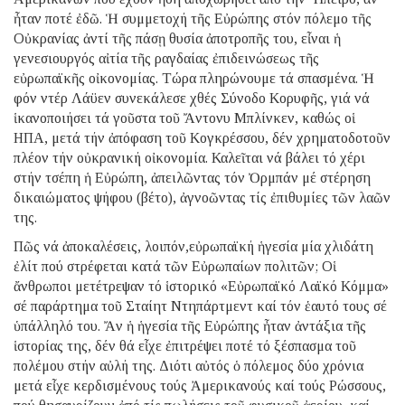
ἦταν ποτέ ἐδῶ. Ἡ συμμετοχή τῆς Εὐρώπης στόν πόλεμο τῆς
Οὐκρανίας ἀντί τῆς πάσῃ θυσία ἀποτροπῆς του, εἶναι ἡ
γενεσιουργός αἰτία τῆς ραγδαίας ἐπιδεινώσεως τῆς
εὐρωπαϊκῆς οἰκονομίας. Τώρα πληρώνουμε τά σπασμένα. Ἡ
φόν ντέρ Λάϋεν συνεκάλεσε χθές Σύνοδο Κορυφῆς, γιά νά
ἱκανοποιήσει τά γοῦστα τοῦ Ἄντονυ Μπλίνκεν, καθώς οἱ
ΗΠΑ, μετά τήν ἀπόφαση τοῦ Κογκρέσσου, δέν χρηματοδοτοῦν
πλέον τήν οὐκρανική οἰκονομία. Καλεῖται νά βάλει τό χέρι
στήν τσέπη ἡ Εὐρώπη, ἀπειλῶντας τόν Ὀρμπάν μέ στέρηση
δικαιώματος ψήφου (βέτο), ἀγνοῶντας τίς ἐπιθυμίες τῶν λαῶν
της.
Πῶς νά ἀποκαλέσεις, λοιπόν,εὐρωπαϊκή ἡγεσία μία χλιδάτη
ἐλίτ πού στρέφεται κατά τῶν Εὐρωπαίων πολιτῶν; Οἱ
ἄνθρωποι μετέτρεψαν τό ἱστορικό «Εὐρωπαϊκό Λαϊκό Κόμμα»
σέ παράρτημα τοῦ Σταίητ Ντηπάρτμεντ καί τόν ἑαυτό τους σέ
ὑπάλληλό του. Ἄν ἡ ἡγεσία τῆς Εὐρώπης ἦταν ἀντάξια τῆς
ἱστορίας της, δέν θά εἶχε ἐπιτρέψει ποτέ τό ξέσπασμα τοῦ
πολέμου στήν αὐλή της. Διότι αὐτός ὁ πόλεμος δύο χρόνια
μετά εἶχε κερδισμένους τούς Ἀμερικανούς καί τούς Ρώσσους,