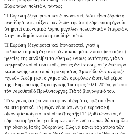
Εὐρωπαίων πολιτῶν, πάντως.
Ἡ Εὐρώπη ἐξεγείρεται καί ἐπαναστατεῖ, διότι εἶναι ἑδραία ἡ
πεποίθηση στίς τάξεις τῶν λαῶν της ὅτι ἡ εὐρωπαϊκή ἡγεσία
ὑπηρετεῖ οἰκονομικά λόμπυ μεγάλων πολυεθνικῶν ἑταιρειῶν.
Στήν πανδημία κατέστη πασίδηλο αὐτό.
Ἡ Εὐρώπη ἐξεγείρεται καί ἐπαναστατεῖ, γιατί ἡ
πολυπολιτισμική ἀτζέντα τῶν δικαιωμάτων πού υἱοθετοῦν οἱ
ἡγεσίες της συνθλίβει τά ἔθνη ὡς ἑνιαῖες ὀντότητες, γιά νά
καμφθοῦν καί οἱ τελευταῖες ἑστίες ἀντίστασης στήν ἀπόπειρα
κατασκευῆς αὐτοῦ πού ὁ μακαριστός Χριστόδουλος ὀνόμαζε
«χυλό». Ἀκόμη καί ὁ γάμος τῶν ὁμοφύλων ἀποτελεῖ μέρος
τῆς «Εὐρωπαϊκῆς Στρατηγικῆς Ἰσότητας 2021-2025», γι’ αὐτό
τόν νομοθετεῖ ὁ Πρωθυπουργός. Γιά τό βιογραφικό του.
Τό γεγονός ὅτι ἐπαναστάτησαν οἱ ἀγρότες πρῶτοι εἶναι
συμπτωματικό. Τό μεῖζον εἶναι ὅτι, ἐνῷ ἡ εὐρωπαϊκή
οἰκονομία καίγεται καί οἱ πολῖτες τῆς ΕΕ ἐξαθλιώνονται, ἡ
εὐρωπαϊκή ἡγεσία ἔχει διαρκῶς στόν νοῦ της πῶς θά στηρίξει
τήν οἰκονομία τῆς Οὐκρανίας. Πῶς θά κάνει τά χατίρια τῶν
Ἀμερικανῶν πού ἔχουν ἤδη ἀποχωρήσει ἀπό τήν Ἤπειρο, ἄν