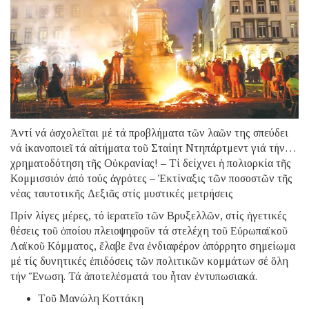
Ἀντί νά ἀσχολεῖται μέ τά προβλήματα τῶν λαῶν της σπεύδει
νά ἱκανοποιεῖ τά αἰτήματα τοῦ Σταίητ Ντηπάρτμεντ γιά τήν…
χρηματοδότηση τῆς Οὐκρανίας! – Τί δείχνει ἡ πολιορκία τῆς
Κομμισσιόν ἀπό τούς ἀγρότες – Ἐκτίναξις τῶν ποσοστῶν τῆς
νέας ταυτοτικῆς Δεξιᾶς στίς μυστικές μετρήσεις
Πρίν λίγες μέρες, τό ἱερατεῖο τῶν Βρυξελλῶν, στίς ἡγετικές
θέσεις τοῦ ὁποίου πλειοψηφοῦν τά στελέχη τοῦ Εὐρωπαϊκοῦ
Λαϊκοῦ Κόμματος, ἔλαβε ἕνα ἐνδιαφέρον ἀπόρρητο σημείωμα
μέ τίς δυνητικές ἐπιδόσεις τῶν πολιτικῶν κομμάτων σέ ὅλη
τήν Ἕνωση. Τά ἀποτελέσματά του ἦταν ἐντυπωσιακά.
Tοῦ Μανώλη Κοττάκη