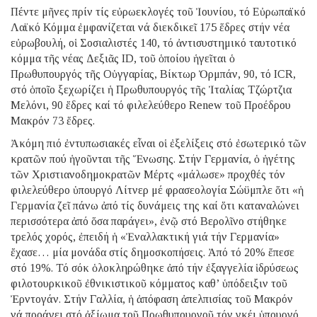
Πέντε μῆνες πρίν τίς εὐρωεκλογές τοῦ Ἰουνίου, τό Εὐρωπαϊκό
Λαϊκό Κόμμα ἐμφανίζεται νά διεκδικεῖ 175 ἕδρες στήν νέα
εὐρωβουλή, οἱ Σοσιαλιστές 140, τό ἀντισυστημικό ταυτοτικό
κόμμα τῆς νέας Δεξιᾶς ID, τοῦ ὁποίου ἡγεῖται ὁ
Πρωθυπουργός τῆς Οὑγγαρίας, Βίκτωρ Ὀρμπάν, 90, τό ICR,
στό ὁποῖο ξεχωρίζει ἡ Πρωθυπουργός τῆς Ἰταλίας Τζώρτζια
Μελόνι, 90 ἕδρες καί τό φιλελεύθερο Renew τοῦ Προέδρου
Μακρόν 73 ἕδρες.
Ἀκόμη πιό ἐντυπωσιακές εἶναι οἱ ἐξελίξεις στό ἐσωτερικό τῶν
κρατῶν πού ἡγοῦνται τῆς Ἕνωσης. Στήν Γερμανία, ὁ ἡγέτης
τῶν Χριστιανοδημοκρατῶν Μέρτς «μάλωσε» προχθές τόν
φιλελεύθερο ὑπουργό Λίτνερ μέ φρασεολογία Σώϋμπλε ὅτι «ἡ
Γερμανία ζεῖ πάνω ἀπό τίς δυνάμεις της καί ὅτι καταναλώνει
περισσότερα ἀπό ὅσα παράγει», ἐνῷ στό Βερολῖνο στήθηκε
τρελός χορός, ἐπειδή ἡ «Ἐναλλακτική γιά τήν Γερμανία»
ἔχασε… μία μονάδα στίς δημοσκοπήσεις. Ἀπό τό 20% ἔπεσε
στό 19%. Τό σόκ ὁλοκληρώθηκε ἀπό τήν ἐξαγγελία ἱδρύσεως
φιλοτουρκικοῦ ἐθνικιστικοῦ κόμματος καθ’ ὑπόδειξιν τοῦ
Ἐρντογάν. Στήν Γαλλία, ἡ ἀπόφαση ἀπελπισίας τοῦ Μακρόν
νά προάγει στό ἀξίωμα τοῦ Πρωθυπουργοῦ τόν γκέι ὑπουργό