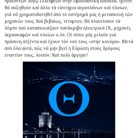
προϊόντων λόγῳ ἐλλείψεων στήν ἐφοδιαστική ἁλυσίδα, τρίτον
θά αὐξηθοῦν καί ἄλλο τά εἰσιτήρια ἀεροπλάνων καί πλοίων,
γιά νά χρηματοδοτηθεῖ ἀπό τό ὑστέρημά μας ἡ μετασκευή τῶν
μηχανῶν τους. Καί βεβαίως, τέταρτον, θά πλουτίσουν τά
λόμπυ πού κατασκευάζουν πανάκριβα ἠλεκτρικά ΙΧ, μηχανές
ἀεροσκαφῶν καί πλοίων κ.λπ. Οἱ τύποι μᾶς μιλοῦν γιά
πράσινη ἀτζέντα καί ἔχουν τόν νοῦ τους «στήν κονόμα». Μετά
ἀπό ὅλα αὐτά, πῶς νά μήν βγεῖ ἡ Εὐρώπη στούς δρόμους
ἐναντίον τους, λοιπόν; Καί πολύ ἄργησε!