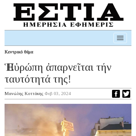
Toggle
navigati
Κεντρικό θέμα
Ἡ Εὐρώπη ἀπαρνεῖται τήν
ταυτότητά της!
Μανώλης Κοττάκης
Φεβ 03, 2024