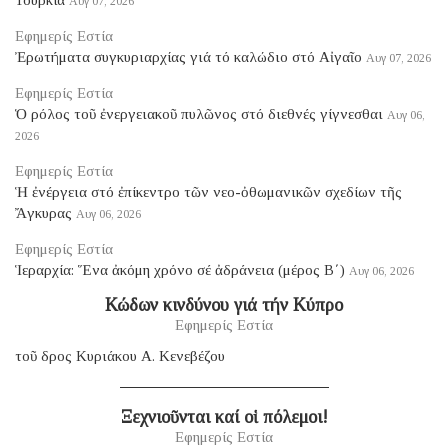
Τουρκία
Αυγ 07, 2026
Εφημερίς Εστία
Ἐρωτήματα συγκυριαρχίας γιά τό καλώδιο στό Αἰγαῖο
Αυγ 07, 2026
Εφημερίς Εστία
Ὁ ρόλος τοῦ ἐνεργειακοῦ πυλῶνος στό διεθνές γίγνεσθαι
Αυγ 06,
2026
Εφημερίς Εστία
Ἡ ἐνέργεια στό ἐπίκεντρο τῶν νεο-ὀθωμανικῶν σχεδίων τῆς
Ἄγκυρας
Αυγ 06, 2026
Εφημερίς Εστία
Ἱεραρχία: Ἕνα ἀκόμη χρόνο σέ ἀδράνεια (μέρος B΄)
Αυγ 06, 2026
Κώδων κινδύνου γιά τήν Κύπρο
Εφημερίς Εστία
τοῦ δρος Κυριάκου Α. Κενεβέζου
Ξεχνιοῦνται καί οἱ πόλεμοι!
Εφημερίς Εστία