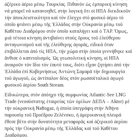
ἀζέρικο ἀέριο μέσῳ Τουρκίας. Πιθανόν ὡς ἐμπορική κίνηση
νά μπορεῖ νά κατανοηθεῖ, στήν λογική ὅτι οἱ ΗΠΑ διεκδικοῦν
τήν ἀποκλειστικότητα καί τόν ἔλεγχο στό φυσικό ἀέριο τό
ὁποῖο φτάνει μέσῳ τῆς Ἑλλάδος στήν Οὐκρανία μέσῳ τοῦ
Καθέτου Διαδρόμου στόν ὁποῖο καταλήγει καί ὁ TAP. Ὅμως,
μιά τέτοια κίνηση ἀντιβαίνει στούς ὅρους τοῦ ἐλεύθερου
ἀνταγωνισμοῦ καί τῆς ἐλεύθερης ἀγορᾶς, εἰδικά ὅταν
ἐπιβάλλεται ἀπό τίς ΗΠΑ, τήν χώρα στήν ὁποία γεννήθηκε καί
ἄνθισε ὁ καπιταλισμός. Ὡς γεωπολιτική κίνηση, οἱ ΗΠΑ
ἀναιροῦν τόν ἴδιο τόν ἑαυτό τους, διότι εἶχαν ζητήσει ἀπό τήν
Ἑλλάδα ἐπί Κυβερνήσεως Ἀντώνη Σαμαρᾶ τήν δημιουργία
τοῦ ἀγωγοῦ, ὡς ἀντίπαλον δέος στόν ρωσσοϊταλικό ἀγωγό
φυσικοῦ ἀερίου South Stream.
Εἰδικώτερα, στόν ἀπόηχο τῆς συμφωνίας Atlantic-See LNG
Trade (νεοσύστατης ἑταιρείας τῶν ὁμίλων ΔΕΠΑ – Aktor) μέ
τήν οὐκρανική Naftogaz, ἡ ὁποία ὑπεγράφη στήν Ἀθήνα
παρουσίᾳ τοῦ Προέδρου Ζελένσκυ, ἡ ἀμερικανική πλευρά
ἔθεσε βέτο στήν δυνατότητα μεταφορᾶς καί ἀζερικοῦ ἀερίου
πρός τήν Οὐκρανία μέσῳ τῆς Ἑλλάδας καί τοῦ Καθέτου
Διαδρόμου.