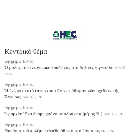
Κεντρικό θέμα
Εφημερίς Εστία
Ὁ ρόλος τοῦ ἐνεργειακοῦ πυλῶνος στό διεθνές γίγνεσθαι
Αυγ 06,
2026
Εφημερίς Εστία
Ἡ ἐνέργεια στό ἐπίκεντρο τῶν νεο-ὀθωμανικῶν σχεδίων τῆς
Ἄγκυρας
Αυγ 06, 2026
Εφημερίς Εστία
Ἱεραρχία: Ἕνα ἀκόμη χρόνο σέ ἀδράνεια (μέρος B΄)
Αυγ 06, 2026
Εφημερίς Εστία
Ναυάγιο τοῦ πολέμου εὑρέθη ἄθικτο στό Ἰόνιο
Αυγ 06, 2026