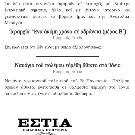
Τά δύο αὐτά γεγονότα ἀφοροῦν σέ περιοχές μέ ἰδιαίτερη
ἐνεργειακή σημασία, ἀλλά καί μέ ἔντονο ἱστορικό καί
γεωπολιτικό φορτίο: τό βόρειο Ἰράκ καί τήν Ἀνατολική
Μεσόγειο.
Ἱεραρχία: Ἕνα ἀκόμη χρόνο σέ ἀδράνεια (μέρος B΄)
Εφημερίς Εστία
Σημειώνεται ὅτι δέν εἶναι μέ σειρά ἀξιολογήσεως:
Ναυάγιο τοῦ πολέμου εὑρέθη ἄθικτο στό Ἰόνιο
Εφημερίς Εστία
Ναυάγιο γερμανικοῦ πολεμικοῦ τοῦ B; Παγκοσμίου Πολέμου,
σχεδόν ἄθικτο, ἐνετοπίσθη σέ θαλάσσια περιοχή στό Ἰόνιο,
ἀποκαλύπτοντας ἕναν ὑποθαλάσσιο θησαυρό.