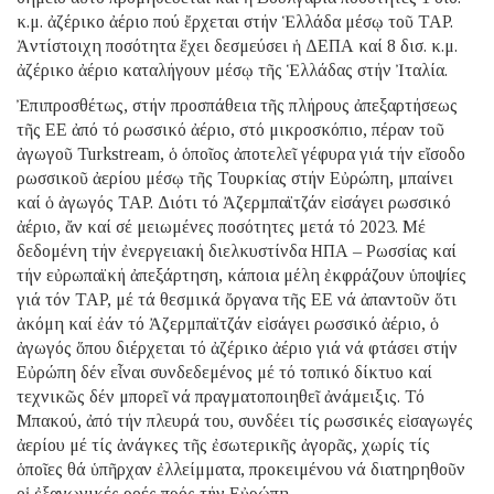
κ.μ. ἀζέρικο ἀέριο πού ἔρχεται στήν Ἑλλάδα μέσῳ τοῦ TAP.
Ἀντίστοιχη ποσότητα ἔχει δεσμεύσει ἡ ΔΕΠΑ καί 8 δισ. κ.μ.
ἀζέρικο ἀέριο καταλήγουν μέσῳ τῆς Ἑλλάδας στήν Ἰταλία.
Ἐπιπροσθέτως, στήν προσπάθεια τῆς πλήρους ἀπεξαρτήσεως
τῆς ΕΕ ἀπό τό ρωσσικό ἀέριο, στό μικροσκόπιο, πέραν τοῦ
ἀγωγοῦ Turkstream, ὁ ὁποῖος ἀποτελεῖ γέφυρα γιά τήν εἴσοδο
ρωσσικοῦ ἀερίου μέσῳ τῆς Τουρκίας στήν Εὐρώπη, μπαίνει
καί ὁ ἀγωγός TAP. Διότι τό Ἀζερμπαϊτζάν εἰσάγει ρωσσικό
ἀέριο, ἄν καί σέ μειωμένες ποσότητες μετά τό 2023. Μέ
δεδομένη τήν ἐνεργειακή διελκυστίνδα ΗΠΑ – Ρωσσίας καί
τήν εὐρωπαϊκή ἀπεξάρτηση, κάποια μέλη ἐκφράζουν ὑποψίες
γιά τόν TAP, μέ τά θεσμικά ὄργανα τῆς ΕΕ νά ἀπαντοῦν ὅτι
ἀκόμη καί ἐάν τό Ἀζερμπαϊτζάν εἰσάγει ρωσσικό ἀέριο, ὁ
ἀγωγός ὅπου διέρχεται τό ἀζέρικο ἀέριο γιά νά φτάσει στήν
Εὐρώπη δέν εἶναι συνδεδεμένος μέ τό τοπικό δίκτυο καί
τεχνικῶς δέν μπορεῖ νά πραγματοποιηθεῖ ἀνάμειξις. Τό
Μπακού, ἀπό τήν πλευρά του, συνδέει τίς ρωσσικές εἰσαγωγές
ἀερίου μέ τίς ἀνάγκες τῆς ἐσωτερικῆς ἀγορᾶς, χωρίς τίς
ὁποῖες θά ὑπῆρχαν ἐλλείμματα, προκειμένου νά διατηρηθοῦν
οἱ ἐξαγωγικές ροές πρός τήν Εὐρώπη.