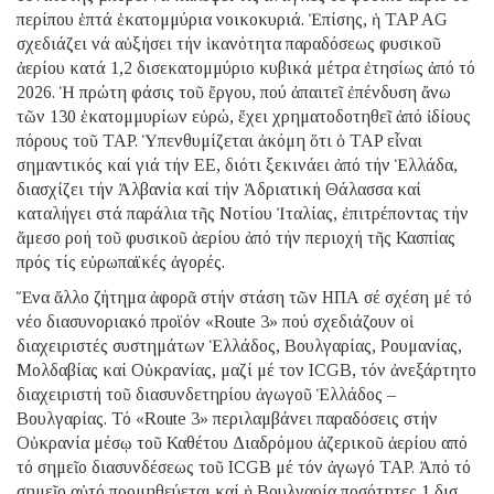
περίπου ἑπτά ἑκατομμύρια νοικοκυριά. Ἐπίσης, ἡ TAP AG
σχεδιάζει νά αὐξήσει τήν ἱκανότητα παραδόσεως φυσικοῦ
ἀερίου κατά 1,2 δισεκατομμύριο κυβικά μέτρα ἐτησίως ἀπό τό
2026. Ἡ πρώτη φάσις τοῦ ἔργου, πού ἀπαιτεῖ ἐπένδυση ἄνω
τῶν 130 ἑκατομμυρίων εὐρώ, ἔχει χρηματοδοτηθεῖ ἀπό ἰδίους
πόρους τοῦ TAP. Ὑπενθυμίζεται ἀκόμη ὅτι ὁ TAP εἶναι
σημαντικός καί γιά τήν ΕΕ, διότι ξεκινάει ἀπό τήν Ἑλλάδα,
διασχίζει τήν Ἀλβανία καί τήν Ἀδριατική Θάλασσα καί
καταλήγει στά παράλια τῆς Νoτίου Ἰταλίας, ἐπιτρέποντας τήν
ἄμεσο ροή τοῦ φυσικοῦ ἀερίου ἀπό τήν περιοχή τῆς Κασπίας
πρός τίς εὐρωπαϊκές ἀγορές.
Ἕνα ἄλλο ζήτημα ἀφορᾶ στήν στάση τῶν ΗΠΑ σέ σχέση μέ τό
νέο διασυνοριακό προϊόν «Route 3» πού σχεδιάζουν οἱ
διαχειριστές συστημάτων Ἑλλάδος, Βουλγαρίας, Ρουμανίας,
Μολδαβίας καί Οὐκρανίας, μαζί μέ τον ICGB, τόν ἀνεξάρτητο
διαχειριστή τοῦ διασυνδετηρίου ἀγωγοῦ Ἑλλάδος –
Βουλγαρίας. Τό «Route 3» περιλαμβάνει παραδόσεις στήν
Οὐκρανία μέσῳ τοῦ Καθέτου Διαδρόμου ἀζερικοῦ ἀερίου από
τό σημεῖο διασυνδέσεως τοῦ ICGB μέ τόν ἀγωγό TAP. Ἀπό τό
σημεῖο αὐτό προμηθεύεται καί ἡ Βουλγαρία ποσότητες 1 δισ.