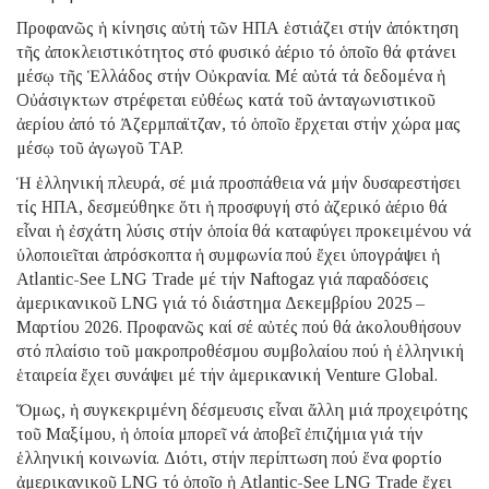
Προφανῶς ἡ κίνησις αὐτή τῶν ΗΠΑ ἑστιάζει στήν ἀπόκτηση
τῆς ἀποκλειστικότητος στό φυσικό ἀέριο τό ὁποῖο θά φτάνει
μέσῳ τῆς Ἑλλάδος στήν Οὐκρανία. Μέ αὐτά τά δεδομένα ἡ
Οὐάσιγκτων στρέφεται εὐθέως κατά τοῦ ἀνταγωνιστικοῦ
ἀερίου ἀπό τό Ἀζερμπαϊτζαν, τό ὁποῖο ἔρχεται στήν χώρα μας
μέσῳ τοῦ ἀγωγοῦ TAP.
Ἡ ἑλληνική πλευρά, σέ μιά προσπάθεια νά μήν δυσαρεστήσει
τίς ΗΠΑ, δεσμεύθηκε ὅτι ἡ προσφυγή στό ἀζερικό ἀέριο θά
εἶναι ἡ ἐσχάτη λύσις στήν ὁποία θά καταφύγει προκειμένου νά
ὑλοποιεῖται ἀπρόσκοπτα ἡ συμφωνία πού ἔχει ὑπογράψει ἡ
Atlantic-See LNG Trade μέ τήν Naftogaz γιά παραδόσεις
ἀμερικανικοῦ LNG γιά τό διάστημα Δεκεμβρίου 2025 –
Μαρτίου 2026. Προφανῶς καί σέ αὐτές πού θά ἀκολουθήσουν
στό πλαίσιο τοῦ μακροπροθέσμου συμβολαίου πού ἡ ἑλληνική
ἑταιρεία ἔχει συνάψει μέ τήν ἀμερικανική Venture Global.
Ὅμως, ἡ συγκεκριμένη δέσμευσις εἶναι ἄλλη μιά προχειρότης
τοῦ Μαξίμου, ἡ ὁποία μπορεῖ νά ἀποβεῖ ἐπιζήμια γιά τήν
ἑλληνική κοινωνία. Διότι, στήν περίπτωση πού ἕνα φορτίο
ἀμερικανικοῦ LNG τό ὁποῖο ἡ Atlantic-See LNG Trade ἔχει