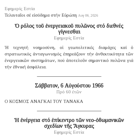
Εφημερίς Εστία
Τελευταῖοι σέ εἰσόδημα στήν Εὐρώπη
Αυγ 06, 2026
Ὁ ρόλος τοῦ ἐνεργειακοῦ πυλῶνος στό διεθνές
γίγνεσθαι
Εφημερίς Εστία
Ἡ τεχνητή νοημοσύνη, οἱ γεωπολιτικές διαμάχες καί ὁ
στρατιωτικός ἀνταγωνισμός ἐπηρεάζουν τήν ἀνθεκτικότητα τῶν
ἐνεργειακῶν συστημάτων, πού ἀποτελοῦν σημαντικό πυλῶνα γιά
τήν ἐθνική ἀσφάλεια.
Σάββατον, 6 Αὐγούστου 1966
Πρό 60 ἐτῶν
Ο ΚΟΣΜΟΣ ΑΝΑΓΚΑΙ ΤΟΥ ΤΑΝΑΚΑ
Ἡ ἐνέργεια στό ἐπίκεντρο τῶν νεο-ὀθωμανικῶν
σχεδίων τῆς Ἄγκυρας
Εφημερίς Εστία