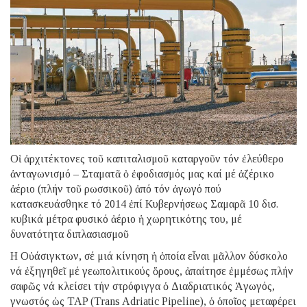
Οἱ ἀρχιτέκτονες τοῦ καπιταλισμοῦ καταργοῦν τόν ἐλεύθερο
ἀνταγωνισμό – Σταματᾶ ὁ ἐφοδιασμός μας καί μέ ἀζέρικο
ἀέριο (πλήν τοῦ ρωσσικοῦ) ἀπό τόν ἀγωγό πού
κατασκευάσθηκε τό 2014 ἐπί Κυβερνήσεως Σαμαρᾶ 10 δισ.
κυβικά μέτρα φυσικό ἀέριο ἡ χωρητικότης του, μέ
δυνατότητα διπλασιασμοῦ
Η Οὐάσιγκτων, σέ μιά κίνηση ἡ ὁποία εἶναι μᾶλλον δύσκολο
νά ἐξηγηθεῖ μέ γεωπολιτικούς ὅρους, ἀπαίτησε ἐμμέσως πλήν
σαφῶς νά κλείσει τήν στρόφιγγα ὁ Διαδριατικός Ἀγωγός,
γνωστός ὡς TAP (Trans Adriatic Pipeline), ὁ ὁποῖος μεταφέρει