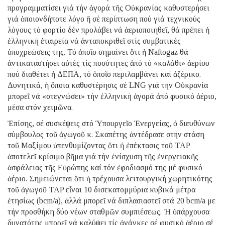
προγραμματίσει γιά τήν ἀγορά τῆς Οὐκρανίας καθυστερήσει
γιά ὁποιονδήποτε λόγο ἤ σέ περίπτωση πού γιά τεχνικούς
λόγους τό φορτίο δέν προλάβει νά ἀεριοποιηθεῖ, θά πρέπει ἡ
ἑλληνική ἑταιρεία νά ἀνταποκριθεῖ στίς συμβατικές
ὑποχρεώσεις της. Τό ὁποῖο σημαίνει ὅτι ἡ Νaftogaz θά
ἀντικαταστήσει αὐτές τίς ποσότητες ἀπό τό «καλάθι» ἀερίου
πού διαθέτει ἡ ΔΕΠΑ, τό ὁποῖο περιλαμβάνει καί ἀζέρικο.
Δυνητικά, ἡ ὅποια καθυστέρησις σέ LNG γιά τήν Οὐκρανία
μπορεῖ νά «στεγνώσει» τήν ἑλληνική ἀγορά ἀπό φυσικό ἀέριο,
μέσα στόν χειμῶνα.
Ἐπίσης, σέ συσκέψεις στό Ὑπουργεῖο Ἐνεργείας, ὁ διευθύνων
σύμβουλος τοῦ ἀγωγοῦ κ. Σκαπέτης ἀντέδρασε στήν στάση
τοῦ Μαξίμου ὑπενθυμίζοντας ὅτι ἡ ἐπέκτασις τοῦ TAP
ἀποτελεῖ κρίσιμο βῆμα γιά τήν ἐνίσχυση τῆς ἐνεργειακῆς
ἀσφάλειας τῆς Εὐρώπης καί τόν ἐφοδιασμό της μέ φυσικό
ἀέριο. Σημειώνεται ὅτι ἡ τρέχουσα λειτουργική χωρητικότης
τοῦ ἀγωγοῦ TAP εἶναι 10 δισεκατομμύρια κυβικά μέτρα
ἐτησίως (bcm/a), ἀλλά μπορεῖ νά διπλασιαστεῖ στά 20 bcm/a με
τήν προσθήκη δύο νέων σταθμῶν συμπιέσεως. Ἡ ὑπάρχουσα
δυνατότης μπορεῖ νά καλύψει τίς ἀνάγκες σέ φυσικό ἀέριο σέ