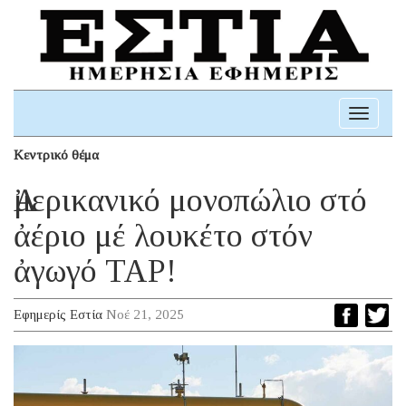
Toggle
navigati
Κεντρικό θέμα
Ἀμερικανικό μονοπώλιο στό
ἀέριο μέ λουκέτο στόν
ἀγωγό TAP!
Εφημερίς Εστία
Νοέ 21, 2025