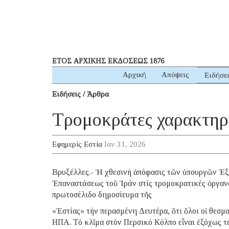
ΕΤΟΣ ΑΡΧΙΚΗΣ ΕΚΔΟΣΕΩΣ 1876
Αρχική
Απόψεις
Ειδήσε
Ειδήσεις / Άρθρα
Τρομοκράτες χαρακτηρί
Εφημερίς Εστία
Ιαν 31, 2026
Βρυξέλλες.- Ἡ χθεσινή ἀπόφασις τῶν ὑπουργῶν Ἐξ
Ἐπαναστάσεως τοῦ Ἰράν στίς τρομοκρατικές ὀργανώσ
πρωτοσέλιδο δημοσίευμα τῆς
«Ἑστίας» τήν περασμένη Δευτέρα, ὅτι ὅλοι οἱ θεσμοί
ΗΠΑ. Τό κλῖμα στόν Περσικό Κόλπο εἶναι ἐξόχως τ