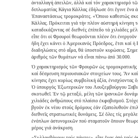
ἀνταλλαγή ἀπειλῶν, ἀλλά καί τόν χαρακτηρισμό τ
διπλωματίας Κάγια Κάλλας ἐδήλωσε ὅτι ἔγινε ἕνα 
Ἐπαναστάσεως τρομοκράτες. «Ὅποιο καθεστώς σκοτώ
Κάλλας. Πρόκειται γιά τήν πλέον αὐστηρή κίνηση 
καταδικάζοντας σέ διεθνές ἐπίπεδο τά χιλιάδες μέ
εἶπε ὅτι οἱ Φρουροί θεωροῦνται πλέον ὅτι ἐνεργοῦν
ἤδη ἔχει κάνει ὁ Ἀμερικανός Πρόεδρος, ἔτσι καί ἡ 
διαδηλώσεις στό αἷμα, θά ὑποστοῦν κυρώσεις. Σημε
ἀριθμός τῶν θυμάτων νά εἶναι πάνω ἀπό 30.000.
Ὁ χαρακτηρισμός τῶν Φρουρῶν ὡς τρομοκρατικῆς 
καί δέσμευση περιουσιακῶν στοιχείων τους. Ἄν καί
κίνησις ἔχει κυρίως συμβολική ἀξία, ἐνισχύοντας 
Ὁ ὑπουργός Ἐξωτερικῶν του Λουξεμβούργου Ξαβιέ 
σκοτωθεῖ. Ἐν τῷ μεταξύ, μέλη τῶν ἰρανικῶν δυνάμ
χιλιάδες ἀνθρώπους στό πλαίσιο ἐκφοβισμοῦ. Στόχο
βγοῦν ἐκ νέου στούς δρόμους ἐάν ἐξαπολυθοῦν ἐπι
διεθνεῖς στρατιωτικές δυνάμεις. Σέ ὅλες τίς μεγάλ
ἐνόπλων ἀστυνομικῶν πού σταματοῦν ὅποιον θεωρο
μέρος γιά ἀνάκριση.
«Συλλαμβάνουν τούς πάντες», εἶπε ἕνας ἀπό τούς ἀκ