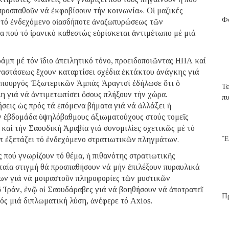
 προσπαθοῦν νά ἐκφοβίσουν τήν κοινωνία». Οἱ μαζικές
Φα
ῖ τό ἐνδεχόμενο οἱασδήποτε ἀναζωπυρώσεως τῶν
α πού τό ἰρανικό καθεστώς εὑρίσκεται ἀντιμέτωπο μέ μιά
μπ μέ τόν ἴδιο ἀπειλητικό τόνο, προειδοποιῶντας ΗΠΑ καί
ναστάσεως ἔχουν καταρτίσει σχέδια ἐκτάκτου ἀνάγκης γιά
 ὑπουργός Ἐξωτερικῶν Ἀμπάς Ἀραγτσί ἐδήλωσε ὅτι ὁ
Τ
λη γιά νά ἀντιμετωπίσει ὅσους πλήξουν τήν χώρα.
π
σεις ὡς πρός τά ἑπόμενα βήματα γιά νά ἀλλάξει ἡ
ήν ἑβδομάδα ὑψηλόβαθμους ἀξιωματούχους στούς τομεῖς
καί τήν Σαουδική Ἀραβία γιά συνομιλίες σχετικῶς μέ τό
Ἔ
 ἐξετάζει τό ἐνδεχόμενο στρατιωτικῶν πληγμάτων.
πού γνωρίζουν τό θέμα, ἡ πιθανότης στρατιωτικῆς
υταία στιγμή θά προσπαθήσουν νά μήν ἐπιλέξουν πυραυλικά
των γιά νά μοιραστοῦν πληροφορίες τῶν μυστικῶν
ῦ Ἰράν, ἐνῷ οἱ Σαουδάραβες γιά νά βοηθήσουν νά ἀποτραπεῖ
Π
ός μιά διπλωματική λύση, ἀνέφερε τό Axios.