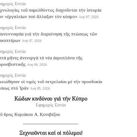
ημερίς Εστία
χνολογίες τοῦ παρελθόντος διηγοῦνται τήν ἱστορία
ῶν «ἐργαλείων πού ἄλλαξαν τόν κόσμο»
Αυγ 07, 2026
ημερίς Εστία
συνεννοησία γιά τήν διερεύνηση τῆς πτώσεως τῶν
λικοπτέρων
Αυγ 07, 2026
ημερίς Εστία
πτά μῆνες ἀνενεργά τά νέα ἀεροπλάνα τῆς
υροσβεστικῆς
Αυγ 06, 2026
ημερίς Εστία
ειώθησαν οἱ τιμές τοῦ πετρελαίου μέ τήν προσδοκία
ύσεως στό Ἰράν
Αυγ 05, 2026
Κώδων κινδύνου γιά τήν Κύπρο
Εφημερίς Εστία
ῦ δρος Κυριάκου Α. Κενεβέζου
Ξεχνιοῦνται καί οἱ πόλεμοι!