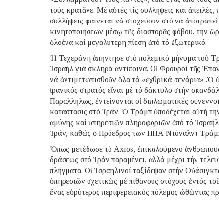
τούς κρατᾶνε. Μέ αὐτές τίς συλλήψεις καί ἀπειλές,
συλλήψεις φαίνεται νά στοχεύουν στό νά ἀποτραπε
κινητοποιήσεων μέσῳ τῆς διασπορᾶς φόβου, τήν ὥρ
ὁλοένα καί μεγαλύτερη πίεση ἀπό τό ἐξωτερικό.
Ἡ Τεχεράνη ἀπήντησε στό πολεμικό μήνυμα τοῦ Τρά
Ἰσραήλ γιά σκληρά ἀντίποινα. Οἱ Φρουροί τῆς Ἐπα
νά ἀντιμετωπισθοῦν ὅλα τά «ἐχθρικά σενάρια» .Ὁ
ἰρανικός στρατός εἶναι μέ τό δάκτυλο στήν σκανδά
Παραλλήλως, ἐντείνονται οἱ διπλωματικές συνεννοή
κατάστασις στό Ἰράν. Ὁ Τράμπ ὑποδέχεται αὐτή τ
ἀμύνης καί ὑπηρεσιῶν πληροφοριῶν ἀπό τό Ἰσραήλ 
Ἰράν, καθώς ὁ Πρόεδρος τῶν ΗΠΑ Ντόναλντ Τράμπ
Ὅπως μετέδωσε τό Axios, ἐπικαλούμενο ἀνθρώπους 
δράσεως στό Ἰράν παραμένει, ἀλλά μέχρι τήν τελε
πλήγματα. Οἱ Ἰσραηλινοί ταξίδεψαν στήν Οὐάσιγκ
ὑπηρεσιῶν σχετικῶς μέ πιθανούς στόχους ἐντός το
ἕνας εὐρύτερος περιφερειακός πόλεμος ὠθῶντας πρ