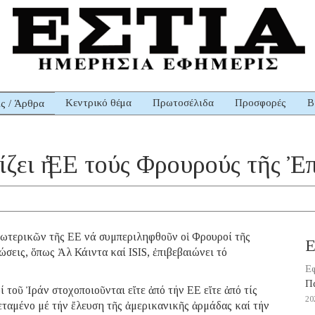
Κεντρικό θέμα
Πρωτοσέλιδα
Προσφορές
Β
ις / Άρθρα
ζει ἡ ΕΕ τούς Φρουρούς τῆς 
ωτερικῶν τῆς ΕΕ νά συμπεριληφθοῦν οἱ Φρουροί τῆς
Ε
εις, ὅπως Ἀλ Κάιντα καί ISIS, ἐπιβεβαιώνει τό
Εφ
Π
 τοῦ Ἰράν στοχοποιοῦνται εἴτε ἀπό τήν ΕΕ εἴτε ἀπό τίς
20
εταμένο μέ τήν ἔλευση τῆς ἀμερικανικῆς ἀρμάδας καί τήν