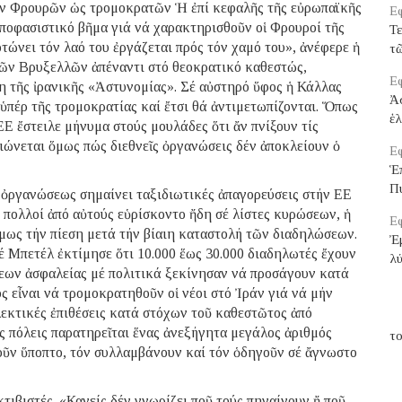
ῶν Φρουρῶν ὡς τρομοκρατῶν Ἡ ἐπί κεφαλῆς τῆς εὐρωπαϊκῆς
Εφ
ἀποφασιστικό βῆμα γιά νά χαρακτηρισθοῦν οἱ Φρουροί τῆς
Τε
νει τόν λαό του ἐργάζεται πρός τόν χαμό του», ἀνέφερε ἡ
τ
τῶν Βρυξελλῶν ἀπέναντι στό θεοκρατικό καθεστώς,
Εφ
λη τῆς ἰρανικῆς «Ἀστυνομίας». Σέ αὐστηρό ὕφος ἡ Κάλλας
Ἀ
 ὑπέρ τῆς τρομοκρατίας καί ἔτσι θά ἀντιμετωπίζονται. Ὅπως
ἑ
ΕΕ ἔστειλε μήνυμα στούς μουλάδες ὅτι ἄν πνίξουν τίς
ιώνεται ὅμως πώς διεθνεῖς ὀργανώσεις δέν ἀποκλείουν ὁ
Εφ
Ἑ
Π
ὀργανώσεως σημαίνει ταξιδιωτικές ἀπαγορεύσεις στήν ΕΕ
 πολλοί ἀπό αὐτούς εὑρίσκοντο ἤδη σέ λίστες κυρώσεων, ἡ
Εφ
ὅμως τήν πίεση μετά τήν βίαιη καταστολή τῶν διαδηλώσεων.
Ἐμ
Μπετέλ ἐκτίμησε ὅτι 10.000 ἕως 30.000 διαδηλωτές ἔχουν
λ
εων ἀσφαλείας μέ πολιτικά ξεκίνησαν νά προσάγουν κατά
ς εἶναι νά τρομοκρατηθοῦν οἱ νέοι στό Ἰράν γιά νά μήν
λεκτικές ἐπιθέσεις κατά στόχων τοῦ καθεστῶτος ἀπό
ες πόλεις παρατηρεῖται ἕνας ἀνεξήγητα μεγάλος ἀριθμός
το
ῦν ὕποπτο, τόν συλλαμβάνουν καί τόν ὁδηγοῦν σέ ἄγνωστο
τιβιστές. «Κανείς δέν γνωρίζει ποῦ τούς πηγαίνουν ἤ ποῦ