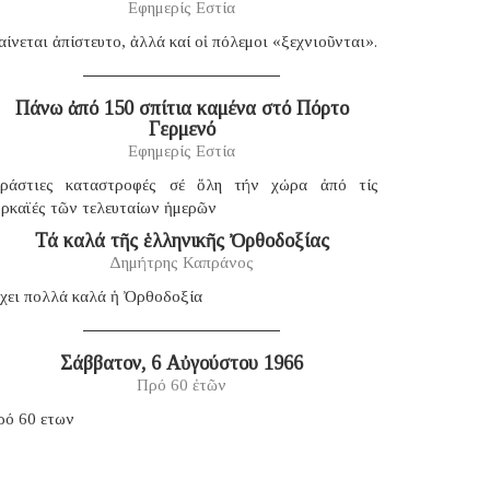
Εφημερίς Εστία
ίνεται ἀπίστευτο, ἀλλά καί οἱ πόλεμοι «ξεχνιοῦνται».
Πάνω ἀπό 150 σπίτια καμένα στό Πόρτο
Γερμενό
Εφημερίς Εστία
εράστιες καταστροφές σέ ὅλη τήν χώρα ἀπό τίς
υρκαϊές τῶν τελευταίων ἡμερῶν
Τά καλά τῆς ἑλληνικῆς Ὀρθοδοξίας
Δημήτρης Καπράνος
χει πολλά καλά ἡ Ὀρθοδοξία
Σάββατον, 6 Αὐγούστου 1966
Πρό 60 ἐτῶν
ρό 60 ετων