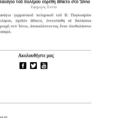
αυάγιο τοῦ πολέμου εὑρέθη ἄθικτο στό Ἰόνιο
Εφημερίς Εστία
αυάγιο γερμανικοῦ πολεμικοῦ τοῦ B; Παγκοσμίου
ολέμου, σχεδόν ἄθικτο, ἐνετοπίσθη σέ θαλάσσια
εριοχή στό Ἰόνιο, ἀποκαλύπτοντας ἕναν ὑποθαλάσσιο
ησαυρό.
Ακολουθήστε μας
ws.gr