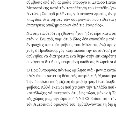
σύμβασις ἀπό τόν ἁρμόδιο ὑπουργό κ. Σταῦρο Παπ
Μητσοτάκης κατά τήν τοποθέτησή του ἐπετέθη (χω
Ἀντώνη Σαμαρᾶ μιλῶντας γιά «ἐπαγγελματίες ἀνησ
«παγίδες στίς ρῆτρες τῶν συμφωνιῶν πού τίθενται 
ἀπαιτήσεις ἀποζημιώσεων ἀπό τίς ἑταιρεῖες».
Νά σημειωθεῖ ὅτι ἡ χθεσινή ἦταν ἡ δευτέρα κατά σε
στόν κ. Σαμαρᾶ, παρ’ ὅτι ὁ ἴδιος δέν ἐπανῆλθε μετά
ἀνησυχίες καί τούς φόβους του. Μάλιστα, ἐνῷ προ
χθές ὁ Πρωθυπουργός κλιμάκωσε τήν κατάσταση ἀνα
ἀσύνηθες νά διατηρεῖται ἕνα θέμα στήν ἐπικαιρότη
συνάγεται ὅτι ἡ συγκεκριμένη ὑπόθεσις θεωρεῖται
Ὁ Πρωθυπουργός πάντως ὁμίλησε γιά «μανία καταδ
«Δέν ὑποσκάπτει τή θέση τῆς πατρίδας ἡ ἀξιοποίησ
Τήν ὑποσκάπτει ἡ μίζερη ἀμφισβήτηση. Γιατί ἀληθιν
φόβους. Ἀλλά ἐκεῖνοι πού χτίζουν τήν Ἑλλάδα πού 
καταδίωξης νά σκεφτοῦν ὅτι, ἕως τώρα, μόνον ἡ Του
τῆς χώρας μας, τήν ὥρα πού ὁ ΥΠΕΞ βρίσκεται στή
τόν Ἀμερικανό ὁμόλογό του, ἐμβαθύνοντας τή διμε