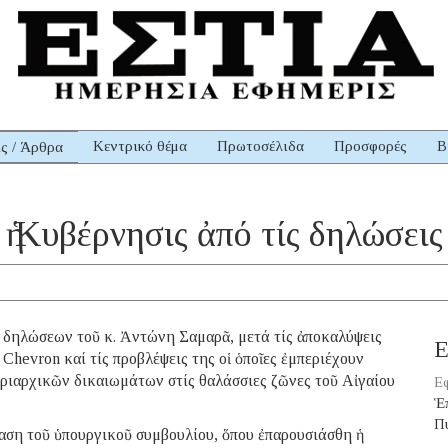
Κεντρικό θέμα
Πρωτοσέλιδα
Προσφορές
Β
ις / Άρθρα
ἡ Κυβέρνησις ἀπό τίς δηλώσει
 δηλώσεων τοῦ κ. Ἀντώνη Σαμαρᾶ, μετά τίς ἀποκαλύψεις
Ε
Chevron καί τίς προβλέψεις της οἱ ὁποῖες ἐμπεριέχουν
υριαρχικῶν δικαιωμάτων στίς θαλάσσιες ζῶνες τοῦ Αἰγαίου
Εφ
Ἑ
Π
αση τοῦ ὑπουργικοῦ συμβουλίου, ὅπου ἐπαρουσιάσθη ἡ