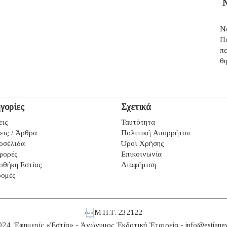
Ν
Ν
Π
π
θ
γορίες
Σχετικά
εις
Ταυτότητα
εις / Άρθρα
Πολιτική Απορρήτου
οσέλιδα
Όροι Χρήσης
φορές
Επικοινωνία
οθήκη Εστίας
Διαφήμιση
ομές
Μ.Η.Τ. 232122
024. Ἐφημερίς «Ἑστία» - Ἀνώνυμος Ἐκδοτική Ἑταιρεία -
info@estiane