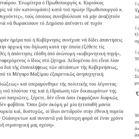
ασταύρου. Ἐνωρίτερα ὁ Πρωθυπουργός κ. Κυριάκος
Εφ
ρίς νά τόν κατονομάσει) κατά τοῦ πρώην Πρωθυπουργοῦ κ.
Ἐμ
υχοῦντες», τούς ὁποίους συνεβούλευσε νά μήν ἀναζητοῦν
λ
γιά νά θωρακίσουν τό Δημόσιο ἀπέναντι σέ τυχόν
Εφ
Ὁ 
ιράν ἡμέρα πού ἡ Κυβέρνησις συνέχισε νά δίδει ἀπαντήσεις
σ
 τήν ἀρχική του δήλωση κατά τήν ὁποία ἐξέθετε τίς
Εφ
χθές ἡ ἀπάντησις ἐδόθη ἀπό ἀνώνυμη «κυβερνητική πηγή»,
Ἡ
φερόμενος ὁ ἴδιος στό ζήτημα. Δεδομένου ὅτι εἶναι λίαν
τα διά τῆς ἐπαναλήψεως τῶν αἰτιάσεων τῆς Κυβερνήσεως,
Εφ
 ἀπό τό Μέγαρο Μαξίμου ἐξαιρετικῶς ἀνησυχητική.
Σ
μ
ιώξεως» καί ὑπεραμύνθηκε τῆς πολιτικῆς του λέγοντας:
η τοῦ πλούτου της καί ἡ ἑδραίωση τῶν δικαιωμάτων της.
Ὁ
οί πατριῶτες, ξέρετε, δέν εἶναι ὅσοι ἐκφράζουν διαρκῶς
δέν φοβᾶται. Ὅσοι ζοῦν ἀκόμη μέ μία ἡττοπαθῆ μανία
ρκία καί, δυστυχῶς, οἱ ἴδιοι ἀντιδροῦν στήν ἐθνική πορεία
Ἡ
ν Οὐάσιγκτων καί συναντᾶ γιά δεύτερη φορά σέ ἕναν χρόνο
σ
ρῆ στρατηγική μας σχέση».
ἀ
ἀπ