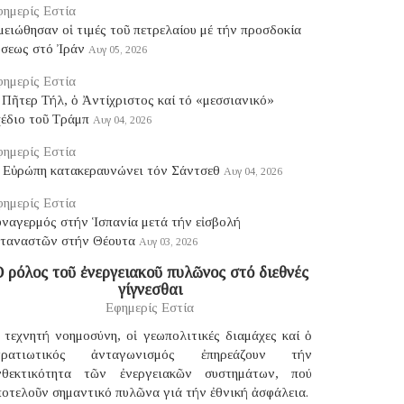
ημερίς Εστία
ειώθησαν οἱ τιμές τοῦ πετρελαίου μέ τήν προσδοκία
ύσεως στό Ἰράν
Αυγ 05, 2026
ημερίς Εστία
Πῆτερ Τήλ, ὁ Ἀντίχριστος καί τό «μεσσιανικό»
χέδιο τοῦ Τράμπ
Αυγ 04, 2026
ημερίς Εστία
 Εὐρώπη κατακεραυνώνει τόν Σάντσεθ
Αυγ 04, 2026
ημερίς Εστία
υναγερμός στήν Ἱσπανία μετά τήν εἰσβολή
εταναστῶν στήν Θέουτα
Αυγ 03, 2026
 ρόλος τοῦ ἐνεργειακοῦ πυλῶνος στό διεθνές
γίγνεσθαι
Εφημερίς Εστία
 τεχνητή νοημοσύνη, οἱ γεωπολιτικές διαμάχες καί ὁ
τρατιωτικός ἀνταγωνισμός ἐπηρεάζουν τήν
νθεκτικότητα τῶν ἐνεργειακῶν συστημάτων, πού
οτελοῦν σημαντικό πυλῶνα γιά τήν ἐθνική ἀσφάλεια.