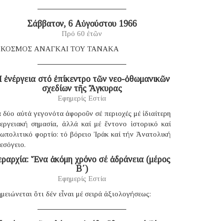
Σάββατον, 6 Αὐγούστου 1966
Πρό 60 ἐτῶν
 ΚΟΣΜΟΣ ΑΝΑΓΚΑΙ ΤΟΥ ΤΑΝΑΚΑ
 ἐνέργεια στό ἐπίκεντρο τῶν νεο-ὀθωμανικῶν
σχεδίων τῆς Ἄγκυρας
Εφημερίς Εστία
 δύο αὐτά γεγονότα ἀφοροῦν σέ περιοχές μέ ἰδιαίτερη
νεργειακή σημασία, ἀλλά καί μέ ἔντονο ἱστορικό καί
ωπολιτικό φορτίο: τό βόρειο Ἰράκ καί τήν Ἀνατολική
εσόγειο.
εραρχία: Ἕνα ἀκόμη χρόνο σέ ἀδράνεια (μέρος
B΄)
Εφημερίς Εστία
μειώνεται ὅτι δέν εἶναι μέ σειρά ἀξιολογήσεως: