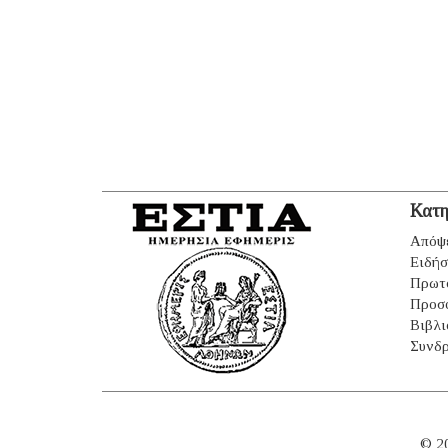
Κατη
Απόψ
Ειδήσ
Πρωτ
Προσ
Βιβλι
Συνδρ
© 2