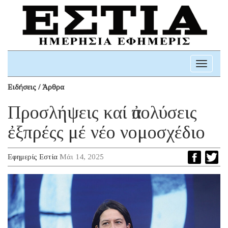
Toggle
navigati
Ειδήσεις / Άρθρα
Προσλήψεις καί ἀπολύσεις
ἐξπρέςς μέ νέο νομοσχέδιο
Εφημερίς Εστία
Μάι 14, 2025