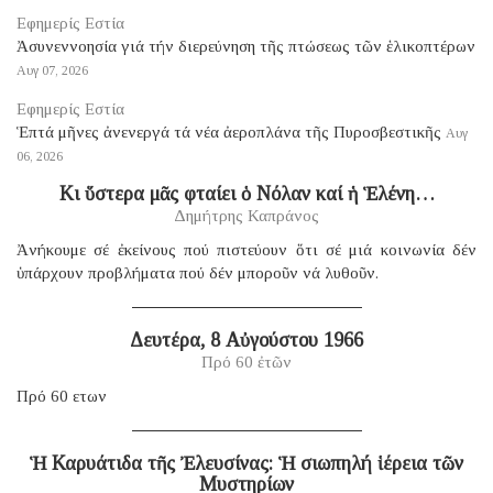
Εφημερίς Εστία
Ἀσυνεννοησία γιά τήν διερεύνηση τῆς πτώσεως τῶν ἑλικοπτέρων
Αυγ 07, 2026
Εφημερίς Εστία
Ἑπτά μῆνες ἀνενεργά τά νέα ἀεροπλάνα τῆς Πυροσβεστικῆς
Αυγ
06, 2026
Κι ὕστερα μᾶς φταίει ὁ Νόλαν καί ἡ Ἑλένη…
Δημήτρης Καπράνος
Ἀνήκουμε σέ ἐκείνους πού πιστεύουν ὅτι σέ μιά κοινωνία δέν
ὑπάρχουν προβλήματα πού δέν μποροῦν νά λυθοῦν.
Δευτέρα, 8 Αὐγούστου 1966
Πρό 60 ἐτῶν
Πρό 60 ετων
Ἡ Καρυάτιδα τῆς Ἐλευσίνας: Ἡ σιωπηλή ἱέρεια τῶν
Μυστηρίων