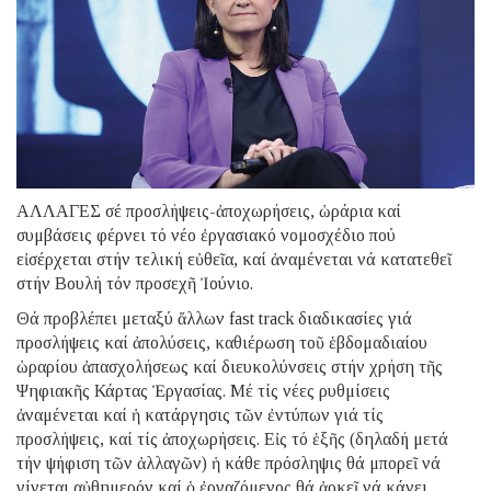
ΑΛΛΑΓΕΣ σέ προσλήψεις-ἀποχωρήσεις, ὡράρια καί
συμβάσεις φέρνει τό νέο ἐργασιακό νομοσχέδιο πού
εἰσέρχεται στήν τελική εὐθεῖα, καί ἀναμένεται νά κατατεθεῖ
στήν Βουλή τόν προσεχῆ Ἰούνιο.
Θά προβλέπει μεταξύ ἄλλων fast track διαδικασίες γιά
προσλήψεις καί ἀπολύσεις, καθιέρωση τοῦ ἑβδομαδιαίου
ὡραρίου ἀπασχολήσεως καί διευκολύνσεις στήν χρήση τῆς
Ψηφιακῆς Κάρτας Ἐργασίας. Mέ τίς νέες ρυθμίσεις
ἀναμένεται καί ἡ κατάργησις τῶν ἐντύπων γιά τίς
προσλήψεις, καί τίς ἀποχωρήσεις. Εἰς τό ἑξῆς (δηλαδή μετά
τήν ψήφιση τῶν ἀλλαγῶν) ἡ κάθε πρόσληψις θά μπορεῖ νά
γίνεται αὐθημερόν καί ὁ ἐργαζόμενος θά ἀρκεῖ νά κάνει