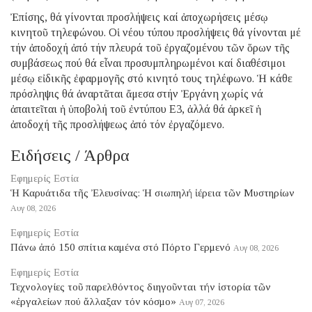
Ἐπίσης, θά γίνονται προσλήψεις καί ἀποχωρήσεις μέσῳ
κινητοῦ τηλεφώνου. Οἱ νέου τύπου προσλήψεις θά γίνονται μέ
τήν ἀποδοχή ἀπό τήν πλευρά τοῦ ἐργαζομένου τῶν ὅρων τῆς
συμβάσεως πού θά εἶναι προσυμπληρωμένοι καί διαθέσιμοι
μέσῳ εἰδικῆς ἐφαρμογῆς στό κινητό τους τηλέφωνο. Ἡ κάθε
πρόσληψις θά ἀναρτᾶται ἄμεσα στήν Ἐργάνη χωρίς νά
ἀπαιτεῖται ἡ ὑποβολή τοῦ ἐντύπου Ε3, ἀλλά θά ἀρκεῖ ἡ
ἀποδοχή τῆς προσλήψεως ἀπό τόν ἐργαζόμενο.
Ειδήσεις / Άρθρα
Εφημερίς Εστία
Ἡ Καρυάτιδα τῆς Ἐλευσίνας: Ἡ σιωπηλή ἱέρεια τῶν Μυστηρίων
Αυγ 08, 2026
Εφημερίς Εστία
Πάνω ἀπό 150 σπίτια καμένα στό Πόρτο Γερμενό
Αυγ 08, 2026
Εφημερίς Εστία
Τεχνολογίες τοῦ παρελθόντος διηγοῦνται τήν ἱστορία τῶν
«ἐργαλείων πού ἄλλαξαν τόν κόσμο»
Αυγ 07, 2026