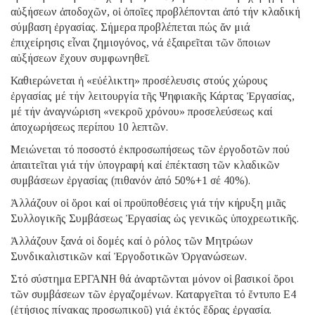
αὐξήσεων ἀποδοχῶν, οἱ ὁποῖες προβλέπονται ἀπό τήν κλαδική
σύμβαση ἐργασίας. Σήμερα προβλέπεται πώς ἄν μιά
ἐπιχείρησις εἶναι ζημιογόνος, νά ἐξαιρεῖται τῶν ὅποιων
αὐξήσεων ἔχουν συμφωνηθεῖ.
Καθιερώνεται ἡ «εὐέλικτη» προσέλευσις στούς χώρους
ἐργασίας μέ τήν λειτουργία τῆς Ψηφιακῆς Κάρτας Ἐργασίας,
μέ τήν ἀναγνώριση «νεκροῦ χρόνου» προσελεύσεως καί
ἀποχωρήσεως περίπου 10 λεπτῶν.
Μειώνεται τό ποσοστό ἐκπροσωπήσεως τῶν ἐργοδοτῶν πού
ἀπαιτεῖται γιά τήν ὑπογραφή καί ἐπέκταση τῶν κλαδικῶν
συμβάσεων ἐργασίας (πιθανόν ἀπό 50%+1 σέ 40%).
Ἀλλάζουν οἱ ὅροι καί οἱ προϋποθέσεις γιά τήν κήρυξη μιᾶς
Συλλογικῆς Συμβάσεως Ἐργασίας ὡς γενικῶς ὑποχρεωτικῆς.
Ἀλλάζουν ξανά οἱ δομές καί ὁ ρόλος τῶν Μητρώων
Συνδικαλιστικῶν καί Ἐργοδοτικῶν Ὀργανώσεων.
Στό σύστημα ΕΡΓΑΝΗ θά ἀναρτῶνται μόνον οἱ βασικοί ὅροι
τῶν συμβάσεων τῶν ἐργαζομένων. Καταργεῖται τό ἔντυπο Ε4
(ἐτήσιος πίνακας προσωπικοῦ) γιά ἐκτός ἕδρας ἐργασία.