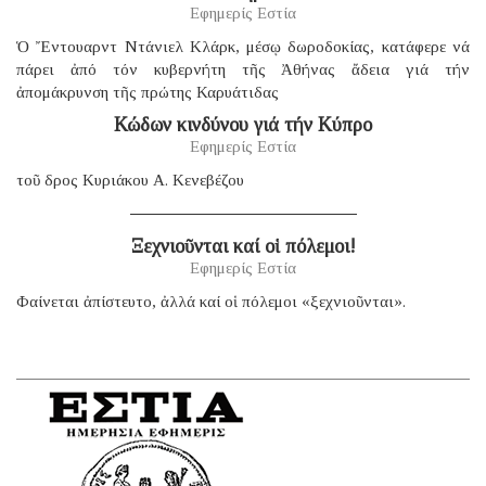
Εφημερίς Εστία
Ὁ Ἔντουαρντ Ντάνιελ Κλάρκ, μέσῳ δωροδοκίας, κατάφερε νά
πάρει ἀπό τόν κυβερνήτη τῆς Ἀθήνας ἄδεια γιά τήν
ἀπομάκρυνση τῆς πρώτης Καρυάτιδας
Κώδων κινδύνου γιά τήν Κύπρο
Εφημερίς Εστία
τοῦ δρος Κυριάκου Α. Κενεβέζου
Ξεχνιοῦνται καί οἱ πόλεμοι!
Εφημερίς Εστία
Φαίνεται ἀπίστευτο, ἀλλά καί οἱ πόλεμοι «ξεχνιοῦνται».