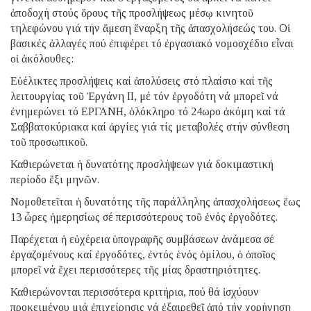
ἀποδοχή στούς ὅρους τῆς προσλήψεως μέσῳ κινητοῦ
τηλεφώνου γιά τήν ἄμεση ἔναρξη τῆς ἀπασχολήσεώς του. Οἱ
βασικές ἀλλαγές πού ἐπιφέρει τό ἐργασιακό νομοσχέδιο εἶναι
οἱ ἀκόλουθες:
Εὐέλικτες προσλήψεις καί ἀπολύσεις στό πλαίσιο καί τῆς
λειτουργίας τοῦ Ἐργάνη ΙΙ, μέ τόν ἐργοδότη νά μπορεῖ νά
ἐνημερώνει τό ΕΡΓΑΝΗ, ὁλόκληρο τό 24ωρο ἀκόμη καί τά
Σαββατοκύριακα καί ἀργίες γιά τίς μεταβολές στήν σύνθεση
τοῦ προσωπικοῦ.
Καθιερώνεται ἡ δυνατότης προσλήψεων γιά δοκιμαστική
περίοδο ἕξι μηνῶν.
Νομοθετεῖται ἡ δυνατότης τῆς παράλληλης ἀπασχολήσεως ἕως
13 ὧρες ἡμερησίως σέ περισσότερους τοῦ ἑνός ἐργοδότες.
Παρέχεται ἡ εὐχέρεια ὑπογραφῆς συμβάσεων ἀνάμεσα σέ
ἐργαζομένους καί ἐργοδότες, ἐντός ἑνός ὁμίλου, ὁ ὁποῖος
μπορεῖ νά ἔχει περισσότερες τῆς μίας δραστηριότητες.
Καθιερώνονται περισσότερα κριτήρια, πού θά ἰσχύουν
προκειμένου μιά ἐπιχείρησις νά ἐξαιρεθεῖ ἀπό τήν χορήγηση