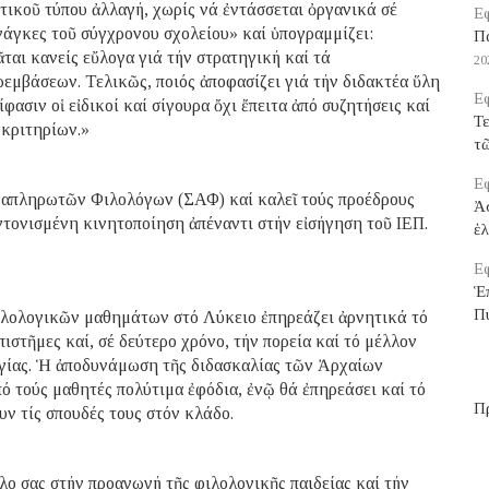
ιστικοῦ τύπου ἀλλαγή, χωρίς νά ἐντάσσεται ὀργανικά σέ
Εφ
ἀνάγκες τοῦ σύγχρονου σχολείου» καί ὑπογραμμίζει:
Π
ται κανείς εὔλογα γιά τήν στρατηγική καί τά
20
μβάσεων. Τελικῶς, ποιός ἀποφασίζει γιά τήν διδακτέα ὕλη
Εφ
φασιν οἱ εἰδικοί καί σίγουρα ὄχι ἔπειτα ἀπό συζητήσεις καί
Τε
 κριτηρίων.»
τ
Εφ
Ἀναπληρωτῶν Φιλολόγων (ΣΑΦ) καί καλεῖ τούς προέδρους
Ἀ
τονισμένη κινητοποίηση ἀπέναντι στήν εἰσήγηση τοῦ ΙΕΠ.
ἑ
Εφ
Ἑ
Π
φιλολογικῶν μαθημάτων στό Λύκειο ἐπηρεάζει ἀρνητικά τό
στῆμες καί, σέ δεύτερο χρόνο, τήν πορεία καί τό μέλλον
γίας. Ἡ ἀποδυνάμωση τῆς διδασκαλίας τῶν Ἀρχαίων
ό τούς μαθητές πολύτιμα ἐφόδια, ἐνῷ θά ἐπηρεάσει καί τό
Π
υν τίς σπουδές τους στόν κλάδο.
λο σας στήν προαγωγή τῆς φιλολογικῆς παιδείας καί τήν