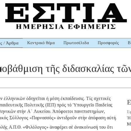
Κεντρικό θέμα
Πρωτοσέλιδα
Προσφορές
Β
ις / Άρθρα
ὑποβάθμιση τῆς διδασκαλίας τῶ
 ἑλληνικῶν ὁδηγεῖται ἡ μέση ἐκπαίδευσις. Τίς σχετικές
Ε
παιδευτικῆς Πολιτικῆς (ΙΕΠ) πρός τό Ὑπουργεῖο Παιδείας
ληνικῶν στήν Α΄ Λυκείου. Ἀπόφοιτοι πανεπιστημίων,
Εφ
γικός Σύλλογος «Παρνασσός» ἀντιδροῦν στήν ἀπόφαση αὐτή.
Ἡ
Μ
λῆς Α.Π.Θ. «Φιλόλογος» ἀναφέρει σέ ἀνακοίνωσή του ὅτι