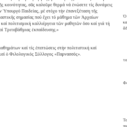
ῆς κοινότητας, σᾶς καλοῦμε θερμά νά ἑνώσετε τίς δυνάμεις
ν Ὑπουργό Παιδείας, μέ στόχο τήν ἐπανεξέταση τῆς
Ὁ
ιαστικῆς σημασίας πού ἔχει τό μάθημα τῶν Ἀρχαίων
κ
καί πολιτισμική καλλιέργεια τῶν μαθητῶν ὅσο καί γιά τή
ἄ
αί Τριτοβάθμιας ἐκπαίδευσης.»
θημάτων καί τίς ἐπιπτώσεις στήν πολιτιστική καί
καί ὁ Φιλολογικός Σύλλογος «Παρνασσός».
το
Φα
Τ
π