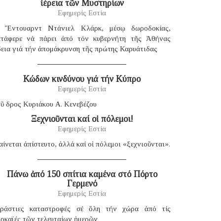
ἱέρεια τῶν Μυστηρίων
Εφημερίς Εστία
 Ἔντουαρντ Ντάνιελ Κλάρκ, μέσῳ δωροδοκίας,
ατάφερε νά πάρει ἀπό τόν κυβερνήτη τῆς Ἀθήνας
δεια γιά τήν ἀπομάκρυνση τῆς πρώτης Καρυάτιδας
Κώδων κινδύνου γιά τήν Κύπρο
Εφημερίς Εστία
ῦ δρος Κυριάκου Α. Κενεβέζου
Ξεχνιοῦνται καί οἱ πόλεμοι!
Εφημερίς Εστία
ίνεται ἀπίστευτο, ἀλλά καί οἱ πόλεμοι «ξεχνιοῦνται».
Πάνω ἀπό 150 σπίτια καμένα στό Πόρτο
Γερμενό
Εφημερίς Εστία
εράστιες καταστροφές σέ ὅλη τήν χώρα ἀπό τίς
υρκαϊές τῶν τελευταίων ἡμερῶν