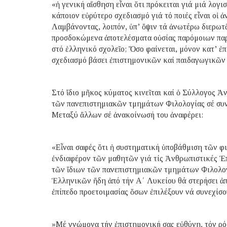
«ἡ γενική αἴσθηση εἶναι ὅτι πρόκειται γιά μιά λογ
κάποιον εὐρύτερο σχεδιασμό γιά τό ποιές εἶναι οἱ 
Λαμβάνοντας, λοιπόν, ὑπ’ ὄψιν τά ἀνωτέρω διερωτᾶ
προσδοκώμενα ἀποτελέσματα οὐσίας παρόμοιων παρε
στό ἑλληνικό σχολεῖο; Ὅσο φαίνεται, μόνον κατ’ ἐπί
σχεδιασμό βάσει ἐπιστημονικῶν καί παιδαγωγικῶν
Στό ἴδιο μῆκος κύματος κινεῖται καί ὁ Σύλλογος 
τῶν πανεπιστημιακῶν τμημάτων Φιλολογίας σέ συν
Μεταξύ ἄλλων σέ ἀνακοίνωσή του ἀναφέρει:
«Εἶναι σαφές ὅτι ἡ συστηματική ὑποβάθμιση τῶν 
ἐνδιαφέρον τῶν μαθητῶν γιά τίς Ἀνθρωπιστικές Ἐπι
τῶν ἴδιων τῶν πανεπιστημιακῶν τμημάτων Φιλολο
Ἑλληνικῶν ἤδη ἀπό τήν Α΄ Λυκείου θά στερήσει ἀπ
ἐπίπεδο προετοιμασίας ὅσων ἐπιλέξουν νά συνεχίσο
»Μέ γνώμονα τήν ἐπιστημονική σας εὐθύνη, τόν ρό