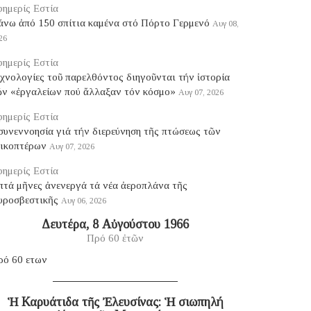
ημερίς Εστία
άνω ἀπό 150 σπίτια καμένα στό Πόρτο Γερμενό
Αυγ 08,
26
ημερίς Εστία
χνολογίες τοῦ παρελθόντος διηγοῦνται τήν ἱστορία
ῶν «ἐργαλείων πού ἄλλαξαν τόν κόσμο»
Αυγ 07, 2026
ημερίς Εστία
συνεννοησία γιά τήν διερεύνηση τῆς πτώσεως τῶν
λικοπτέρων
Αυγ 07, 2026
ημερίς Εστία
πτά μῆνες ἀνενεργά τά νέα ἀεροπλάνα τῆς
υροσβεστικῆς
Αυγ 06, 2026
Δευτέρα, 8 Αὐγούστου 1966
Πρό 60 ἐτῶν
ρό 60 ετων
Ἡ Καρυάτιδα τῆς Ἐλευσίνας: Ἡ σιωπηλή