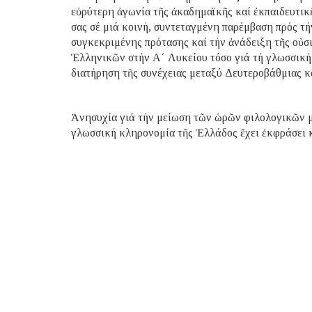
εὐρύτερη ἀγωνία τῆς ἀκαδημαϊκῆς καί ἐκπαιδευτικ
σας σέ μιά κοινή, συντεταγμένη παρέμβαση πρός τή
συγκεκριμένης πρότασης καί τήν ἀνάδειξη τῆς οὐσ
Ἑλληνικῶν στήν Α΄ Λυκείου τόσο γιά τή γλωσσική 
διατήρηση τῆς συνέχειας μεταξύ Δευτεροβάθμιας κ
Ἀνησυχία γιά τήν μείωση τῶν ὡρῶν φιλολογικῶν μα
γλωσσική κληρονομία τῆς Ἑλλάδος ἔχει ἐκφράσει 