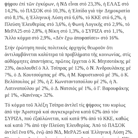
ψήφου ἐπί τῶν ἐγκύρων, ἡ ΝΔ εἶναι στό 23,3%, ἡ ΕΛΑΣ στό
14,2%, τό ΠΑΣΟΚ στό 10,3%, ἡ Ἐλπίδα γιά τήν Δημοκρατία
στό 8,1%, ἡ Ἑλληνική Λύση στό 6,6%, τό ΚΚΕ στό 6,2%, ἡ
Πλεύση Ἐλευθερίας στό 3,6%, ἡ Φωνή Λογικῆς στό 2,9%, τό
ΜεΡΑ25 στό 2,8%, ἡ Νίκη στό 1,3%, ὁ ΣΥΡΙΖΑ στό 1,1%,
Ἄλλο κόμμα στό 2,9%, «Δέν ἔχω ἀποφασίσει» στό 16%.
Στήν ἐρώτηση ποιός πολιτικός ἀρχηγός θεωροῦν ὅτι
ἀντιλαμβάνεται καλύτερα τά προβλήματα τῆς κοινωνίας, στίς
αὐθόρμητες ἀπαντήσεις, πρῶτος ἔρχεται ὁ Κ. Μητσοτάκης μέ
23%, ἀκολουθεῖ ὁ Ἀλ. Τσίπρας μέ 12%, ὁ Ν. Ἀνδρουλάκης μέ
7%, ὁ Δ. Κουτσούμπας μέ 4%, ἡ Μ. Καρυστιανοῦ μέ 3%, ὁ Κ.
Βελόπουλος μέ 3%, ἡ Ζ. Κωνσταντοπούλου μέ 2%, ἡ Ἀ.
Λατινοπούλου μέ 2%, ὁ Δ. Νατσιός μέ 1%, ὁ Γ. Βαρουφάκης
μέ 1%, «Κανένας» 32%.
Τό κόμμα τοῦ Ἀλέξη Τσίπρα ἀντλεῖ τίς ψήφους του κυρίως
ἀπό τήν Ἀριστερά καί συγκεκριμένα κατά 62% ἀπό τόν
ΣΥΡΙΖΑ, πού ἐξαϋλώνεται, καί κατά 9% ἀπό τό ΚΚΕ, καθώς
καί κατά 7% ἀπό τήν Πλεύση Ἐλευθερίας. Ἀπό τό ΠΑΣΟΚ
ἀντλεῖ ἕνα 6%, ἐνῷ ἀπό ΝΔ, ΜεΡΑ25 καί Ἑλληνική Λύση 2%.