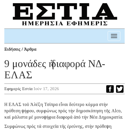
Toggle
navigati
Ειδήσεις / Άρθρα
9 μονάδες ἡ διαφορά ΝΔ-
ΕΛΑΣ
Εφημερίς Εστία
Ιούν 17, 2026
Η ΕΛΑΣ τοῦ Ἀλέξη Τσίπρα εἶναι δεύτερο κόμμα στήν
πρόθεση ψήφου, συμφώνως πρός τήν δημοσκόπηση τῆς Alco,
καί μάλιστα μέ μονοψήφια διαφορά ἀπό τήν Νέα Δημοκρατία.
Συμφώνως πρός τά στοιχεῖα τῆς ἐρεύνης, στήν πρόθεψη