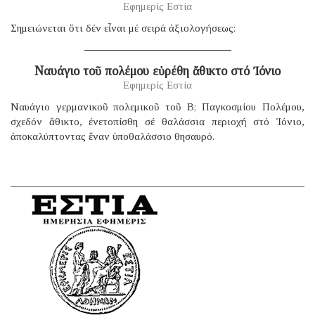
Εφημερίς Εστία
Σημειώνεται ὅτι δέν εἶναι μέ σειρά ἀξιολογήσεως:
Ναυάγιο τοῦ πολέμου εὑρέθη ἄθικτο στό Ἰόνιο
Εφημερίς Εστία
Ναυάγιο γερμανικοῦ πολεμικοῦ τοῦ B; Παγκοσμίου Πολέμου,
σχεδόν ἄθικτο, ἐνετοπίσθη σέ θαλάσσια περιοχή στό Ἰόνιο,
ἀποκαλύπτοντας ἕναν ὑποθαλάσσιο θησαυρό.