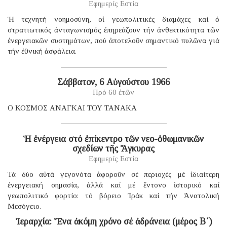
Εφημερίς Εστία
Ἡ τεχνητή νοημοσύνη, οἱ γεωπολιτικές διαμάχες καί ὁ
στρατιωτικός ἀνταγωνισμός ἐπηρεάζουν τήν ἀνθεκτικότητα τῶν
ἐνεργειακῶν συστημάτων, πού ἀποτελοῦν σημαντικό πυλῶνα γιά
τήν ἐθνική ἀσφάλεια.
Σάββατον, 6 Αὐγούστου 1966
Πρό 60 ἐτῶν
Ο ΚΟΣΜΟΣ ΑΝΑΓΚΑΙ ΤΟΥ ΤΑΝΑΚΑ
Ἡ ἐνέργεια στό ἐπίκεντρο τῶν νεο-ὀθωμανικῶν
σχεδίων τῆς Ἄγκυρας
Εφημερίς Εστία
Τά δύο αὐτά γεγονότα ἀφοροῦν σέ περιοχές μέ ἰδιαίτερη
ἐνεργειακή σημασία, ἀλλά καί μέ ἔντονο ἱστορικό καί
γεωπολιτικό φορτίο: τό βόρειο Ἰράκ καί τήν Ἀνατολική
Μεσόγειο.
Ἱεραρχία: Ἕνα ἀκόμη χρόνο σέ ἀδράνεια (μέρος B΄)