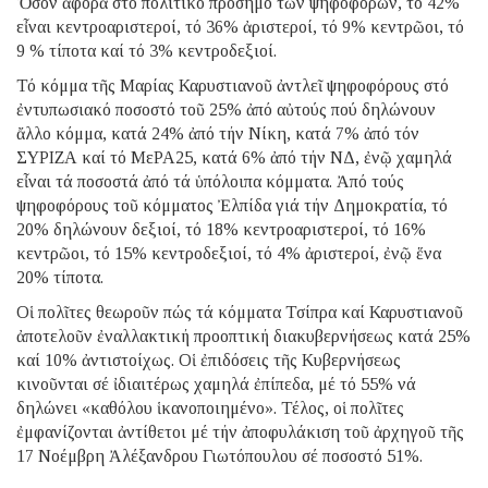
Ὅσον ἀφορᾶ στό πολιτικό πρόσημο τῶν ψηφοφόρων, τό 42%
εἶναι κεντροαριστεροί, τό 36% ἀριστεροί, τό 9% κεντρῶοι, τό
9 % τίποτα καί τό 3% κεντροδεξιοί.
Τό κόμμα τῆς Μαρίας Καρυστιανοῦ ἀντλεῖ ψηφοφόρους στό
ἐντυπωσιακό ποσοστό τοῦ 25% ἀπό αὐτούς πού δηλώνουν
ἄλλο κόμμα, κατά 24% ἀπό τήν Νίκη, κατά 7% ἀπό τόν
ΣΥΡΙΖΑ καί τό ΜεΡΑ25, κατά 6% ἀπό τήν ΝΔ, ἐνῷ χαμηλά
εἶναι τά ποσοστά ἀπό τά ὑπόλοιπα κόμματα. Ἀπό τούς
ψηφοφόρους τοῦ κόμματος Ἐλπίδα γιά τήν Δημοκρατία, τό
20% δηλώνουν δεξιοί, τό 18% κεντροαριστεροί, τό 16%
κεντρῶοι, τό 15% κεντροδεξιοί, τό 4% ἀριστεροί, ἐνῷ ἕνα
20% τίποτα.
Οἱ πολῖτες θεωροῦν πώς τά κόμματα Τσίπρα καί Καρυστιανοῦ
ἀποτελοῦν ἐναλλακτική προοπτική διακυβερνήσεως κατά 25%
καί 10% ἀντιστοίχως. Οἱ ἐπιδόσεις τῆς Κυβερνήσεως
κινοῦνται σέ ἰδιαιτέρως χαμηλά ἐπίπεδα, μέ τό 55% νά
δηλώνει «καθόλου ἱκανοποιημένο». Τέλος, οἱ πολῖτες
ἐμφανίζονται ἀντίθετοι μέ τήν ἀποφυλάκιση τοῦ ἀρχηγοῦ τῆς
17 Νοέμβρη Ἀλέξανδρου Γιωτόπουλου σέ ποσοστό 51%.