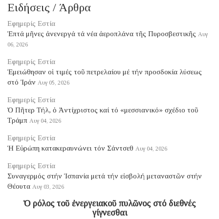
Ειδήσεις / Άρθρα
Εφημερίς Εστία
Ἑπτά μῆνες ἀνενεργά τά νέα ἀεροπλάνα τῆς Πυροσβεστικῆς
Αυγ
06, 2026
Εφημερίς Εστία
Ἐμειώθησαν οἱ τιμές τοῦ πετρελαίου μέ τήν προσδοκία λύσεως
στό Ἰράν
Αυγ 05, 2026
Εφημερίς Εστία
Ὁ Πῆτερ Τήλ, ὁ Ἀντίχριστος καί τό «μεσσιανικό» σχέδιο τοῦ
Τράμπ
Αυγ 04, 2026
Εφημερίς Εστία
Ἡ Εὐρώπη κατακεραυνώνει τόν Σάντσεθ
Αυγ 04, 2026
Εφημερίς Εστία
Συναγερμός στήν Ἱσπανία μετά τήν εἰσβολή μεταναστῶν στήν
Θέουτα
Αυγ 03, 2026
Ὁ ρόλος τοῦ ἐνεργειακοῦ πυλῶνος στό διεθνές
γίγνεσθαι