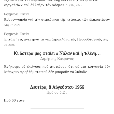
«ἐργαλείων πού ἄλλαξαν τόν κόσμο»
Αυγ 07, 2026
Εφημερίς Εστία
Ἀσυνεννοησία γιά τήν διερεύνηση τῆς πτώσεως τῶν ἑλικοπτέρων
Αυγ 07, 2026
Εφημερίς Εστία
Ἑπτά μῆνες ἀνενεργά τά νέα ἀεροπλάνα τῆς Πυροσβεστικῆς
Αυγ
06, 2026
Κι ὕστερα μᾶς φταίει ὁ Νόλαν καί ἡ Ἑλένη…
Δημήτρης Καπράνος
Ἀνήκουμε σέ ἐκείνους πού πιστεύουν ὅτι σέ μιά κοινωνία δέν
ὑπάρχουν προβλήματα πού δέν μποροῦν νά λυθοῦν.
Δευτέρα, 8 Αὐγούστου 1966
Πρό 60 ἐτῶν
Πρό 60 ετων