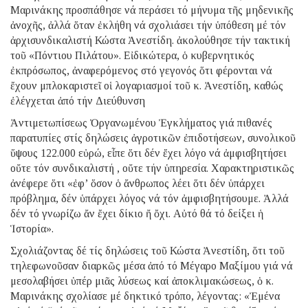
Μαρινάκης προσπάθησε νά περάσει τό μήνυμα τῆς μηδενικῆς
ἀνοχῆς, ἀλλά ὅταν ἐκλήθη νά σχολιάσει τήν ὑπόθεση μέ τόν
ἀρχισυνδικαλιστή Κώστα Ἀνεστίδη. ἀκολούθησε τήν τακτική
τοῦ «Πόντιου Πιλάτου». Εἰδικώτερα, ὁ κυβερνητικός
ἐκπρόσωπος, ἀναφερόμενος στό γεγονός ὅτι φέρονται νά
ἔχουν μπλοκαριστεῖ οἱ λογαριασμοί τοῦ κ. Ἀνεστίδη, καθώς
ἐλέγχεται ἀπό τήν Διεύθυνση
Ἀντιμετωπίσεως Ὀργανωμένου Ἐγκλήματος γιά πιθανές
παρατυπίες στίς δηλώσεις ἀγροτικῶν ἐπιδοτήσεων, συνολικοῦ
ὕψους 122.000 εὐρώ, εἶπε ὅτι δέν ἔχει λόγο νά ἀμφισβητήσει
οὔτε τόν συνδικαλιστή , οὔτε τήν ὑπηρεσία. Χαρακτηριστικῶς
ἀνέφερε ὅτι «ἐφ’ ὅσον ὁ ἄνθρωπος λέει ὅτι δέν ὑπάρχει
πρόβλημα, δέν ὑπάρχει λόγος νά τόν ἀμφισβητήσουμε. Ἀλλά
δέν τό γνωρίζω ἄν ἔχει δίκιο ἤ ὄχι. Αὐτό θά τό δείξει ἡ
Ἱστορία».
Σχολιάζοντας δέ τίς δηλώσεις τοῦ Κώστα Ἀνεστίδη, ὅτι τοῦ
τηλεφωνοῦσαν διαρκῶς μέσα ἀπό τό Μέγαρο Μαξίμου γιά νά
μεσολαβήσει ὑπέρ μιᾶς λύσεως καί ἀποκλιμακώσεως, ὁ κ.
Μαρινάκης σχολίασε μέ δηκτικό τρόπο, λέγοντας: «Ἐμένα