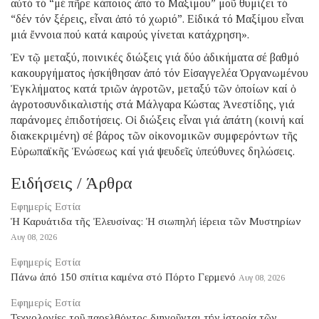
αὐτό τό “μέ πῆρε κάποιος ἀπό τό Μαξίμου” μοῦ θυμίζει τό
“δέν τόν ξέρεις, εἶναι ἀπό τό χωριό”. Εἰδικά τό Μαξίμου εἶναι
μιά ἔννοια πού κατά καιρούς γίνεται κατάχρηση».
Ἐν τῷ μεταξύ, ποινικές διώξεις γιά δύο ἀδικήματα σέ βαθμό
κακουργήματος ἠσκήθησαν ἀπό τόν Εἰσαγγελέα Ὀργανωμένου
Ἐγκλήματος κατά τριῶν ἀγροτῶν, μεταξύ τῶν ὁποίων καί ὁ
ἀγροτοσυνδικαλιστής στά Μάλγαρα Κώστας Ἀνεστίδης, γιά
παράνομες ἐπιδοτήσεις. Οἱ διώξεις εἶναι γιά ἀπάτη (κοινή καί
διακεκριμένη) σέ βάρος τῶν οἰκονομικῶν συμφερόντων τῆς
Εὐρωπαϊκῆς Ἑνώσεως καί γιά ψευδεῖς ὑπεύθυνες δηλώσεις.
Ειδήσεις / Άρθρα
Εφημερίς Εστία
Ἡ Καρυάτιδα τῆς Ἐλευσίνας: Ἡ σιωπηλή ἱέρεια τῶν Μυστηρίων
Αυγ 08, 2026
Εφημερίς Εστία
Πάνω ἀπό 150 σπίτια καμένα στό Πόρτο Γερμενό
Αυγ 08, 2026
Εφημερίς Εστία
Τεχνολογίες τοῦ παρελθόντος διηγοῦνται τήν ἱστορία τῶν