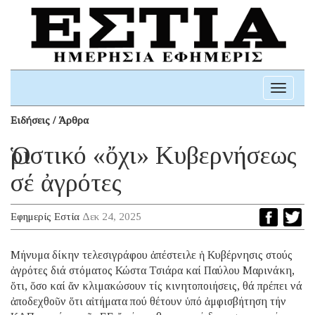
Toggle
navigati
Ειδήσεις / Άρθρα
Ὁριστικό «ὄχι» Κυβερνήσεως
σέ ἀγρότες
Εφημερίς Εστία
Δεκ 24, 2025
Μήνυμα δίκην τελεσιγράφου ἀπέστειλε ἡ Κυβέρνησις στούς
ἀγρότες διά στόματος Κώστα Τσιάρα καί Παύλου Μαρινάκη,
ὅτι, ὅσο καί ἄν κλιμακώσουν τίς κινητοποιήσεις, θά πρέπει νά
ἀποδεχθοῦν ὅτι αἰτήματα πού θέτουν ὑπό ἀμφισβήτηση τήν