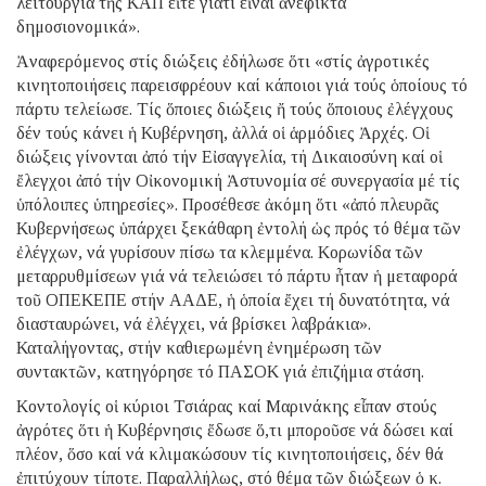
λειτουργία τῆς ΚΑΠ εἴτε γιατί εἶναι ἀνέφικτα
δημοσιονομικά».
Ἀναφερόμενος στίς διώξεις ἐδήλωσε ὅτι «στίς ἀγροτικές
κινητοποιήσεις παρεισφρέουν καί κάποιοι γιά τούς ὁποίους τό
πάρτυ τελείωσε. Τίς ὅποιες διώξεις ἤ τούς ὅποιους ἐλέγχους
δέν τούς κάνει ἡ Κυβέρνηση, ἀλλά οἱ ἁρμόδιες Ἀρχές. Οἱ
διώξεις γίνονται ἀπό τήν Εἰσαγγελία, τή Δικαιοσύνη καί οἱ
ἔλεγχοι ἀπό τήν Οἰκονομική Ἀστυνομία σέ συνεργασία μέ τίς
ὑπόλοιπες ὑπηρεσίες». Προσέθεσε ἀκόμη ὅτι «ἀπό πλευρᾶς
Κυβερνήσεως ὑπάρχει ξεκάθαρη ἐντολή ὡς πρός τό θέμα τῶν
ἐλέγχων, νά γυρίσουν πίσω τα κλεμμένα. Κορωνίδα τῶν
μεταρρυθμίσεων γιά νά τελειώσει τό πάρτυ ἦταν ἡ μεταφορά
τοῦ ΟΠΕΚΕΠΕ στήν ΑΑΔΕ, ἡ ὁποία ἔχει τή δυνατότητα, νά
διασταυρώνει, νά ἐλέγχει, νά βρίσκει λαβράκια».
Καταλήγοντας, στήν καθιερωμένη ἐνημέρωση τῶν
συντακτῶν, κατηγόρησε τό ΠΑΣΟΚ γιά ἐπιζήμια στάση.
Κοντολογίς οἱ κύριοι Τσιάρας καί Μαρινάκης εἶπαν στούς
ἀγρότες ὅτι ἡ Κυβέρνησις ἔδωσε ὅ,τι μποροῦσε νά δώσει καί
πλέον, ὅσο καί νά κλιμακώσουν τίς κινητοποιήσεις, δέν θά
ἐπιτύχουν τίποτε. Παραλλήλως, στό θέμα τῶν διώξεων ὁ κ.