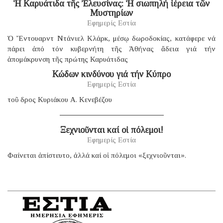
Ἡ Καρυάτιδα τῆς Ἐλευσίνας: Ἡ σιωπηλή ἱέρεια τῶν
Μυστηρίων
Εφημερίς Εστία
Ὁ Ἔντουαρντ Ντάνιελ Κλάρκ, μέσῳ δωροδοκίας, κατάφερε νά
πάρει ἀπό τόν κυβερνήτη τῆς Ἀθήνας ἄδεια γιά τήν
ἀπομάκρυνση τῆς πρώτης Καρυάτιδας
Κώδων κινδύνου γιά τήν Κύπρο
Εφημερίς Εστία
τοῦ δρος Κυριάκου Α. Κενεβέζου
Ξεχνιοῦνται καί οἱ πόλεμοι!
Εφημερίς Εστία
Φαίνεται ἀπίστευτο, ἀλλά καί οἱ πόλεμοι «ξεχνιοῦνται».