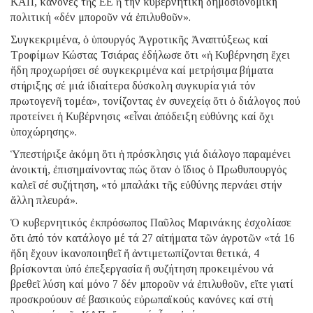
ΚΑΠ, κανόνες τῆς ΕΕ ἤ τήν κυβερνητική δημοσιονομική
πολιτική «δέν μποροῦν νά ἐπιλυθοῦν».
Συγκεκριμένα, ὁ ὑπουργός Ἀγροτικῆς Ἀναπτύξεως καί
Τροφίμων Κώστας Τσιάρας ἐδήλωσε ὅτι «ἡ Κυβέρνηση ἔχει
ἤδη προχωρήσει σέ συγκεκριμένα καί μετρήσιμα βήματα
στήριξης σέ μιά ἰδιαίτερα δύσκολη συγκυρία γιά τόν
πρωτογενῆ τομέα», τονίζοντας ἐν συνεχείᾳ ὅτι ὁ διάλογος πού
προτείνει ἡ Κυβέρνησις «εἶναι ἀπόδειξη εὐθύνης καί ὄχι
ὑποχώρησης».
Ὑπεστήριξε ἀκόμη ὅτι ἡ πρόσκλησις γιά διάλογο παραμένει
ἀνοικτή, ἐπισημαίνοντας πώς ὅταν ὁ ἴδιος ὁ Πρωθυπουργός
καλεῖ σέ συζήτηση, «τό μπαλάκι τῆς εὐθύνης περνάει στήν
ἄλλη πλευρά».
Ὁ κυβερνητικός ἐκπρόσωπος Παῦλος Μαρινάκης ἐσχολίασε
ὅτι ἀπό τόν κατάλογο μέ τά 27 αἰτήματα τῶν ἀγροτῶν «τά 16
ἤδη ἔχουν ἱκανοποιηθεῖ ἤ ἀντιμετωπίζονται θετικά, 4
βρίσκονται ὑπό ἐπεξεργασία ἤ συζήτηση προκειμένου νά
βρεθεῖ λύση καί μόνο 7 δέν μποροῦν νά ἐπιλυθοῦν, εἴτε γιατί
προσκρούουν σέ βασικούς εὐρωπαϊκούς κανόνες καί στή