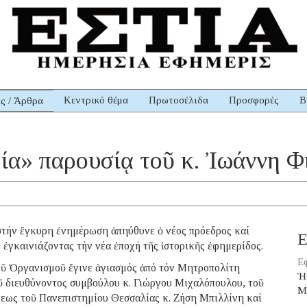
Κεντρικό θέμα
Πρωτοσέλιδα
Προσφορές
Β
ις / Άρθρα
ρία» παρουσίᾳ τοῦ κ. Ἰωάννη Φ
στήν ἔγκυρη ἐνημέρωση ἀπηύθυνε ὁ νέος πρόεδρος καί
Ε
ἐγκαινιάζοντας τήν νέα ἐποχή τῆς ἱστορικῆς ἐφημερίδος.
Εφ
οῦ Ὀργανισμοῦ ἔγινε ἁγιασμός ἀπό τόν Μητροπολίτη
Ἡ
ῦ διευθύνοντος συμβούλου κ. Γιώργου Μιχαλόπουλου, τοῦ
Μ
εως τοῦ Πανεπιστημίου Θεσσαλίας κ. Ζήση Μπιλλίνη καί