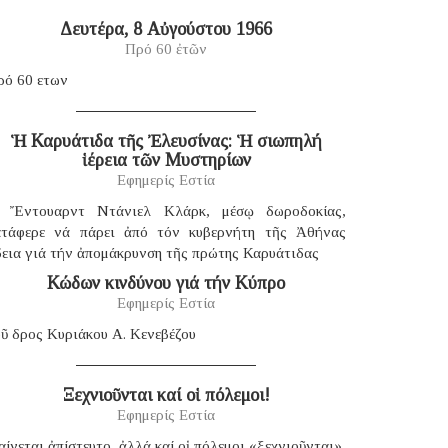
Δευτέρα, 8 Αὐγούστου 1966
Πρό 60 ἐτῶν
ρό 60 ετων
Ἡ Καρυάτιδα τῆς Ἐλευσίνας: Ἡ σιωπηλή
ἱέρεια τῶν Μυστηρίων
Εφημερίς Εστία
 Ἔντουαρντ Ντάνιελ Κλάρκ, μέσῳ δωροδοκίας,
ατάφερε νά πάρει ἀπό τόν κυβερνήτη τῆς Ἀθήνας
δεια γιά τήν ἀπομάκρυνση τῆς πρώτης Καρυάτιδας
Κώδων κινδύνου γιά τήν Κύπρο
Εφημερίς Εστία
ῦ δρος Κυριάκου Α. Κενεβέζου
Ξεχνιοῦνται καί οἱ πόλεμοι!
Εφημερίς Εστία
ίνεται ἀπίστευτο, ἀλλά καί οἱ πόλεμοι «ξεχνιοῦνται».