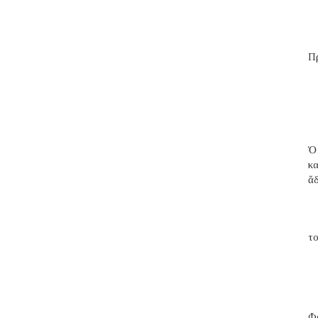
Π
Ὁ
κ
ἄ
το
Φα