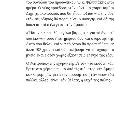
τοῦ συνόλου τοῦ προσωπικοῦ. Ὁ κ. Φιλιππάκης ἐτόν
ἡμέρα. Ὁ νέος πρόεδρος στόν σύντομο χαιρετισμό 
Δημητρακόπουλου, πού θά εἶναι πυξίδα γιά τήν συν
ἐτόνισε, ὁδηγός θά παραμείνει ὁ συνεχής καί ἀδιά
δουλειά καί ὁ ἔλεγχος στήν ἐξουσία.
«Ἤδη νιώθω πολύ μεγάλο βάρος καί γιά τό ὄνομα “
πού ἔκαναν τόσο ἡ ἐφημερίδα ὅσο καί ὁ ἱδρυτής της
Αὐτό πού θέλω, καί γιά τό ὁποῖο θά προσπαθήσω, εἶν
ἄλλα 103 χρόνια καί θά παλέψουμε νά πετύχουμε τό
μνεία ἔκανε στόν χωρίς ἐξαρτήσεις ἔλεγχο τῆς ἐξου
Ὁ Μητροπολίτης ἐχαρακτήρισε τόν νέο ἐκδότη «ἄνθ
ἔχετε στά χέρια σας μιά ἀπό τίς πιό ἱστορικές ἐφη
κυκλοφόρησαν μετά τήν προσάρτηση τῶν νέων ἐδαφ
πολλές ἄλλες, εἶναι, ἐάν θέλετε, ἡ ψυχή τῆς πόλης»