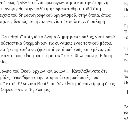
ισε πώς ἡ «Ε» θά εἶναι πρωταγωνίστρια καί τήν ἑπομένη
Εφ
του ἀνεφέρθη στήν πολύτιμη παρακαταθήκη τοῦ Τάκη
Π
έχεια τοῦ δημοσιογραφικοῦ ὀργανισμοῦ, στήν ὁποία, ὅπως
20
ρρηκτος δεσμός μέ τήν κοινωνία τῶν πολιτῶν, ἡ σκληρή
Εφ
Τε
Ἐλευθερία” καί γιά τό ὄνομα Δημητρακόπουλος, γιατί αὐτά
τ
 οὐσιαστικά ὑπερβαίνουν τίς δυνάμεις ἑνός τοπικοῦ μέσου.
Εφ
αι ἡ ἐφημερίδα νά ζήσει καί μετά ἀπό ἐσᾶς καί ἐμένα, γιά
Ἀ
 καλύτερο», εἶπε χαρακτηριστικῶς ὁ κ. Φιλιππάκης. Εἰδική
ἑ
σίας.
Εφ
ρωπο τοῦ Θεοῦ, ἀρχῶν καί ἀξιῶν». «Καταλαβαίνετε ὅτι
Ἑ
μερίδες, ὁπωσδήποτε τήν ἱστορικώτερη ἀπό αὐτές πού
Π
ῶν στό Ἑλληνικό Βασίλειο. Δέν εἶναι μιά ἐπιχείρηση ὅπως
, ἐδήλωσε ὁ κ.κ. Ἱερώνυμος.
Ἀ
κ
νά