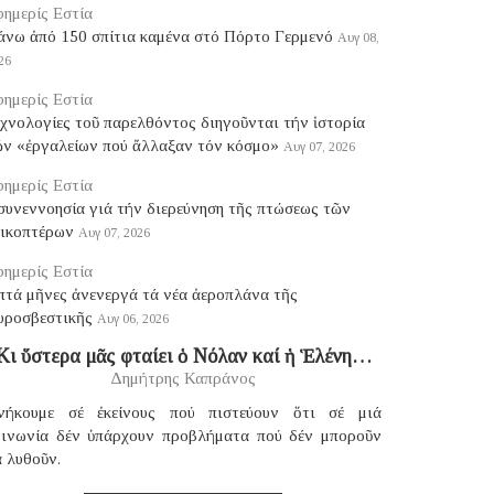
ημερίς Εστία
άνω ἀπό 150 σπίτια καμένα στό Πόρτο Γερμενό
Αυγ 08,
26
ημερίς Εστία
χνολογίες τοῦ παρελθόντος διηγοῦνται τήν ἱστορία
ῶν «ἐργαλείων πού ἄλλαξαν τόν κόσμο»
Αυγ 07, 2026
ημερίς Εστία
συνεννοησία γιά τήν διερεύνηση τῆς πτώσεως τῶν
λικοπτέρων
Αυγ 07, 2026
ημερίς Εστία
πτά μῆνες ἀνενεργά τά νέα ἀεροπλάνα τῆς
υροσβεστικῆς
Αυγ 06, 2026
Κι ὕστερα μᾶς φταίει ὁ Νόλαν καί ἡ Ἑλένη…
Δημήτρης Καπράνος
νήκουμε σέ ἐκείνους πού πιστεύουν ὅτι σέ μιά
οινωνία δέν ὑπάρχουν προβλήματα πού δέν μποροῦν
 λυθοῦν.