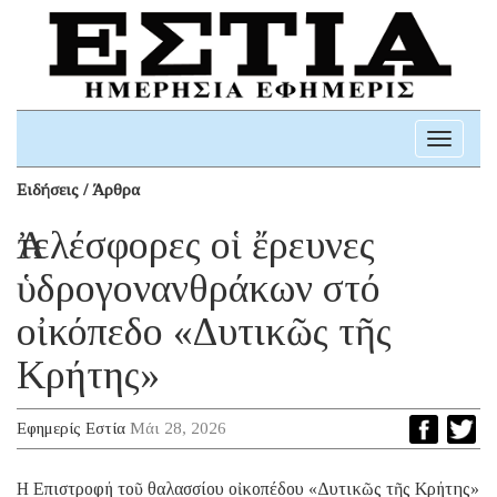
Toggle
navigati
Ειδήσεις / Άρθρα
Ἀτελέσφορες οἱ ἔρευνες
ὑδρογονανθράκων στό
οἰκόπεδο «Δυτικῶς τῆς
Κρήτης»
Εφημερίς Εστία
Μάι 28, 2026
H Eπιστροφή τοῦ θαλασσίου οἰκοπέδου «Δυτικῶς τῆς Κρήτης»