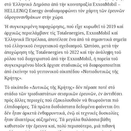
στό Ἑλληνικό Δημόσιο ἀπό τήν κοινοπραξία ExxonMobil –
HELLENiQ Energy ἀναδιαμορφώνει τόν χάρτη τῶν ἐρευνῶν
ὑδρογονανθράκων στήν χώρα.
Ἡ συγκεκριμένη παραχώρησις, πού εἶχε κυρωθεῖ τό 2019 καί
ἀρχικῶς περιελάμβανε τίς Τοtalenergies, ExxonMobil καί
Ἑλληνικά Πετρέλαια, ἀποτέλεσε ἕνα ἀπό τά σημαντικά σημεῖα
τοῦ ἑλληνικοῦ ἐνεργειακοῦ σχεδιασμοῦ. Ὡστόσο, μετά τήν
ἀποχώρηση τῆς Τοtalenergies τό 2022 καί τήν ἀνάληψη τοῦ
ρόλου τοῦ διαχειριστoῦ ἀπό τήν ExxonMobil, ἡ πορεία τοῦ
συγκεκριμένου block ἄρχισε σταδιακῶς νά διαφοροποιεῖται
ἀπό ἐκείνην τοῦ γειτονικοῦ οἰκοπέδου «Νοτιοδυτικῶς τῆς
Κρήτης».
Τό οἰκόπεδο «Δυτικῶς τῆς Κρήτης» δέν πέρασε ποτέ στό
στάδιο τῶν τρισδιαστάτων σεισμικῶν ἐρευνῶν, ἐν ἀντιθέσει
πρός ἄλλες περιοχές πού ἐξακολουθοῦν νά θεωροῦνται πιό
ἐλπιδοφόρες. Τά πρῶτα δισδιάστατα δεδομένα φαίνεται ὅτι
δέν ἦταν ἀρκετά ἐνθαρρυντικά, ἐνῷ οἱ τεχνικές δυσκολίες
ἦταν ἰδιαιτέρως αὐξημένες. Τά μεγάλα θαλάσσια βάθη
καθιστοῦν τήν ἔρευνα καί, πολύ περισσότερο, μιά πιθανή