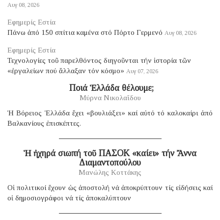
Αυγ 08, 2026
Εφημερίς Εστία
Πάνω ἀπό 150 σπίτια καμένα στό Πόρτο Γερμενό
Αυγ 08, 2026
Εφημερίς Εστία
Τεχνολογίες τοῦ παρελθόντος διηγοῦνται τήν ἱστορία τῶν
«ἐργαλείων πού ἄλλαξαν τόν κόσμο»
Αυγ 07, 2026
​ Ποιά Ἑλλάδα θέλουμε;
Μύρνα Νικολαΐδου
Ἡ Βόρειος Ἑλλάδα ἔχει «βουλιάξει» καί αὐτό τό καλοκαίρι ἀπό
Βαλκανίους ἐπισκέπτες.
Ἡ ἠχηρά σιωπή τοῦ ΠΑΣΟΚ «καίει» τήν Ἄννα
Διαμαντοπούλου
Μανώλης Κοττάκης
Οἱ πολιτικοί ἔχουν ὡς ἀποστολή νά ἀποκρύπτουν τίς εἰδήσεις καί
οἱ δημοσιογράφοι νά τίς ἀποκαλύπτουν