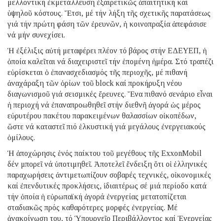
μελλοντική ἐκμετάλλευση ἐξαιρετικῶς ἀπαιτητική καί
ὑψηλοῦ κόστους. Ἔτσι, μέ τήν λήξη τῆς σχετικῆς παρατάσεως
γιά τήν πρώτη φάση τῶν ἐρευνῶν, ἡ κοινοπραξία ἀπεφάσισε
νά μήν συνεχίσει.
Ἡ ἐξέλιξις αὐτή μεταφέρει πλέον τό βάρος στήν ΕΔΕΥΕΠ, ἡ
ὁποία καλεῖται νά διαχειριστεῖ τήν ἑπομένη ἡμέρα. Στό τραπέζι
εὑρίσκεται ὁ ἐπανασχεδιασμός τῆς περιοχῆς, μέ πιθανή
ἀναχάραξη τῶν ὁρίων τοῦ block καί προκήρυξη νέου
διαγωνισμοῦ γιά σεισμικές ἔρευνες. Ἕνα πιθανό σενάριο εἶναι
ἡ περιοχή νά ἐπαναπροωθηθεῖ στήν διεθνῆ ἀγορά ὡς μέρος
εὐρυτέρου πακέτου παρακειμένων θαλασσίων οἰκοπέδων,
ὥστε νά καταστεῖ πιό ἑλκυστική γιά μεγάλους ἐνεργειακούς
ὁμίλους.
Ἡ ἀποχώρησις ἑνός παίκτου τοῦ μεγέθους τῆς ExxonMobil
δέν μπορεῖ νά ὑποτιμηθεῖ. Ἀποτελεῖ ἔνδειξη ὅτι οἱ ἑλληνικές
παραχωρήσεις ἀντιμετωπίζουν σοβαρές τεχνικές, οἰκονομικές
καί ἐπενδυτικές προκλήσεις, ἰδιαιτέρως σέ μιά περίοδο κατά
τήν ὁποία ἡ εὐρωπαϊκή ἀγορά ἐνεργείας μετατοπίζεται
σταδιακῶς πρός καθαρότερες μορφές ἐνεργείας. Μέ
ἀνακοίνωση του, τό Ὑπουργεῖο Περιβάλλοντος καί Ἐνεργείας