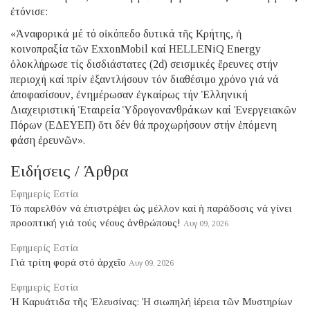
ἐτόνισε:
«Ἀναφορικά μέ τό οἰκόπεδο δυτικά τῆς Κρήτης, ἡ
κοινοπραξία τῶν ExxonΜobil καί HELLENiQ Energy
ὁλοκλήρωσε τίς δισδιάστατες (2d) σεισμικές ἔρευνες στήν
περιοχή καί πρίν ἐξαντλήσουν τόν διαθέσιμο χρόνο γιά νά
ἀποφασίσουν, ἐνημέρωσαν ἐγκαίρως τήν Ἑλληνική
Διαχειριστική Ἑταιρεία Ὑδρογονανθράκων καί Ἐνεργειακῶν
Πόρων (ΕΔΕΥΕΠ) ὅτι δέν θά προχωρήσουν στήν ἑπόμενη
φάση ἐρευνῶν».
Ειδήσεις / Άρθρα
Εφημερίς Εστία
Τό παρελθόν νά ἐπιστρέψει ὡς μέλλον καί ἡ παράδοσις νά γίνει
προοπτική γιά τούς νέους ἀνθρώπους!
Αυγ 09, 2026
Εφημερίς Εστία
Γιά τρίτη φορά στό ἀρχεῖο
Αυγ 09, 2026
Εφημερίς Εστία
Ἡ Καρυάτιδα τῆς Ἐλευσίνας: Ἡ σιωπηλή ἱέρεια τῶν Μυστηρίων