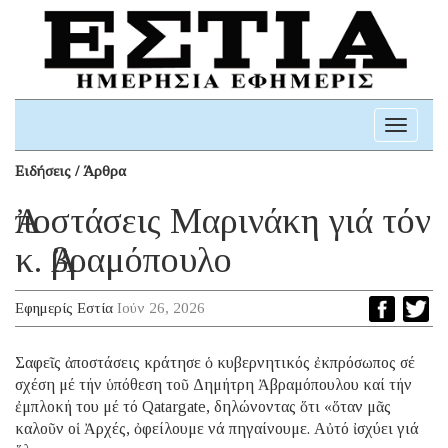
Toggle
navigati
Ειδήσεις / Άρθρα
Ἀποστάσεις Μαρινάκη γιά τόν
κ. Ἀβραμόπουλο
Εφημερίς Εστία
Ιούν 26, 2026
Σαφεῖς ἀποστάσεις κράτησε ὁ κυβερνητικός ἐκπρόσωπος σέ
σχέση μέ τήν ὑπόθεση τοῦ Δημήτρη Ἀβραμόπουλου καί τήν
ἐμπλοκή του μέ τό Qatargate, δηλώνοντας ὅτι «ὅταν μᾶς
καλοῦν οἱ Ἀρχές, ὀφείλουμε νά πηγαίνουμε. Αὐτό ἰσχύει γιά