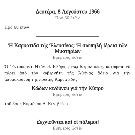
Δευτέρα, 8 Αὐγούστου 1966
Πρό 60 ἐτῶν
Πρό 60 ετων
Ἡ Καρυάτιδα τῆς Ἐλευσίνας: Ἡ σιωπηλή ἱέρεια τῶν
Μυστηρίων
Εφημερίς Εστία
Ὁ Ἔντουαρντ Ντάνιελ Κλάρκ, μέσῳ δωροδοκίας, κατάφερε νά
πάρει ἀπό τόν κυβερνήτη τῆς Ἀθήνας ἄδεια γιά τήν
ἀπομάκρυνση τῆς πρώτης Καρυάτιδας
Κώδων κινδύνου γιά τήν Κύπρο
Εφημερίς Εστία
τοῦ δρος Κυριάκου Α. Κενεβέζου
Ξεχνιοῦνται καί οἱ πόλεμοι!
Εφημερίς Εστία