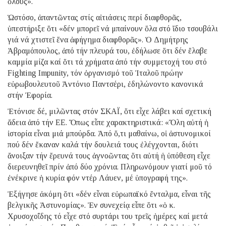
ὅλους».
Ὡστόσο, ἀπαντῶντας στίς αἰτιάσεις περί διαφθορᾶς,
ὑπεστήριξε ὅτι «δέν μπορεῖ νά μπαίνουν ὅλα στό ἴδιο τσουβάλι
γιά νά χτιστεῖ ἕνα ἀφήγημα διαφθορᾶς». Ὁ Δημήτρης
Ἀβραμόπουλος, ἀπό τήν πλευρά του, ἐδήλωσε ὅτι δέν ἔλαβε
καμμία μίζα καί ὅτι τά χρήματα ἀπό τήν συμμετοχή του στό
Fighting Impunity, τόν ὀργανισμό τοῦ Ἰταλοῦ πρώην
εὐρωβουλευτοῦ Ἀντόνιο Παντσέρι, ἐδηλώνοντο κανονικά
στήν Ἐφορία.
Ἐτόνισε δέ, μιλῶντας στόν ΣΚΑΪ, ὅτι εἶχε λάβει καί σχετική
ἄδεια ἀπό τήν ΕΕ. Ὅπως εἶπε χαρακτηριστικά: «Ὅλη αὐτή ἡ
ἱστορία εἶναι μιά μπούρδα. Ἀπό ὅ,τι μαθαίνω, οἱ ἀστυνομικοί
πού δέν ἔκαναν καλά τήν δουλειά τους ἐλέγχονται, διότι
ἄνοιξαν τήν ἔρευνά τους ἀγνοῶντας ὅτι αὐτή ἡ ὑπόθεση εἶχε
διερευνηθεῖ πρίν ἀπό δύο χρόνια. Πληρωνόμουν γιατί μοῦ τό
ἐνέκρινε ἡ κυρία φόν ντέρ Λάυεν, μέ ὑπογραφή της».
Ἐξήγησε ἀκόμη ὅτι «δέν εἶναι εὐρωπαϊκό ἔνταλμα, εἶναι τῆς
βελγικῆς Ἀστυνομίας». Ἐν συνεχείᾳ εἶπε ὅτι «ὁ κ.
Χρυσοχοΐδης τό εἶχε στό συρτάρι του τρεῖς ἡμέρες καί μετά