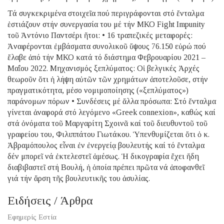
Τά συγκεκριμένα στοιχεῖα πού περιγράφονται στό ἔνταλμα
ἑστιάζουν στήν συνεργασία του μέ τήν ΜΚΟ Fight Impunity
τοῦ Ἀντόνιο Παντσέρι ἤτοι: • 16 τραπεζικές μεταφορές:
Ἀναφέρονται ἐμβάσματα συνολικοῦ ὕψους 76.150 εὐρώ πού
ἔλαβε ἀπό τήν ΜΚΟ κατά τό διάστημα Φεβρουαρίου 2021 –
Μαΐου 2022. Μηχανισμός ξεπλύματος: Οἱ βελγικές Ἀρχές
θεωροῦν ὅτι ἡ λήψη αὐτῶν τῶν χρημάτων ἀποτελοῦσε, στήν
πραγματικότητα, μέσο νομιμοποίησης («ξεπλύματος»)
παράνομων πόρων • Συνδέσεις μέ ἄλλα πρόσωπα: Στό ἔνταλμα
γίνεται ἀναφορά στό λεγόμενο «Greek connexion», καθώς καί
στά ὀνόματα τοῦ Μαργαρίτη Σχοινᾶ καί τοῦ διευθυντοῦ τοῦ
γραφείου του, Φιλιππάτου Γιωτάκου. Ὑπενθυμίζεται ὅτι ὁ κ.
Ἀβραμόπουλος εἶναι ἐν ἐνεργείᾳ βουλευτής καί τό ἔνταλμα
δέν μπορεῖ νά ἐκτελεστεῖ ἀμέσως. Ἡ δικογραφία ἔχει ἤδη
διαβιβαστεῖ στή Βουλή, ἡ ὁποία πρέπει πρῶτα νά ἀποφανθεῖ
γιά τήν ἄρση τῆς βουλευτικῆς του ἀσυλίας.
Ειδήσεις / Άρθρα
Εφημερίς Εστία