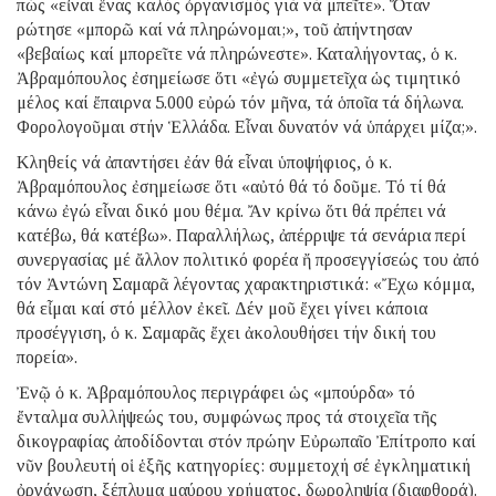
πώς «εἶναι ἕνας καλός ὀργανισμός γιά νά μπεῖτε». Ὅταν
ρώτησε «μπορῶ καί νά πληρώνομαι;», τοῦ ἀπήντησαν
«βεβαίως καί μπορεῖτε νά πληρώνεστε». Καταλήγοντας, ὁ κ.
Ἀβραμόπουλος ἐσημείωσε ὅτι «ἐγώ συμμετεῖχα ὡς τιμητικό
μέλος καί ἔπαιρνα 5.000 εὐρώ τόν μῆνα, τά ὁποῖα τά δήλωνα.
Φορολογοῦμαι στήν Ἑλλάδα. Εἶναι δυνατόν νά ὑπάρχει μίζα;».
Κληθείς νά ἀπαντήσει ἐάν θά εἶναι ὑποψήφιος, ὁ κ.
Ἀβραμόπουλος ἐσημείωσε ὅτι «αὐτό θά τό δοῦμε. Τό τί θά
κάνω ἐγώ εἶναι δικό μου θέμα. Ἄν κρίνω ὅτι θά πρέπει νά
κατέβω, θά κατέβω». Παραλλήλως, ἀπέρριψε τά σενάρια περί
συνεργασίας μέ ἄλλον πολιτικό φορέα ἤ προσεγγίσεώς του ἀπό
τόν Ἀντώνη Σαμαρᾶ λέγοντας χαρακτηριστικά: «Ἔχω κόμμα,
θά εἶμαι καί στό μέλλον ἐκεῖ. Δέν μοῦ ἔχει γίνει κάποια
προσέγγιση, ὁ κ. Σαμαρᾶς ἔχει ἀκολουθήσει τήν δική του
πορεία».
Ἐνῷ ὁ κ. Ἀβραμόπουλος περιγράφει ὡς «μπούρδα» τό
ἔνταλμα συλλήψεώς του, συμφώνως προς τά στοιχεῖα τῆς
δικογραφίας ἀποδίδονται στόν πρώην Εὐρωπαῖο Ἐπίτροπο καί
νῦν βουλευτή οἱ ἑξῆς κατηγορίες: συμμετοχή σέ ἐγκληματική
ὀργάνωση, ξέπλυμα μαύρου χρήματος, δωροληψία (διαφθορά).