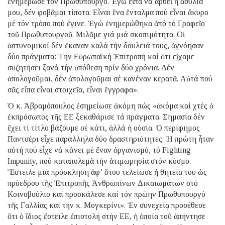
ἐνημέρωσε τόν Πρωθυπουργό. Ἐγώ εἶπα νά ἀρθεῖ ἡ ἀσυλία
μου, δέν φοβᾶμαι τίποτα. Εἶναι ἕνα ἔνταλμα πού εἶναι ἄκυρο
μέ τόν τρόπο πού ἔγινε. Ἐγώ ἐνημερώθηκα ἀπό τό Γραφεῖο
τοῦ Πρωθυπουργοῦ. Μιλᾶμε γιά μιά σκοπιμότητα. Οἱ
ἀστυνομικοί δέν ἔκαναν καλά τήν δουλειά τους, ἀγνόησαν
δύο πράγματα: Τήν Εὐρωπαϊκή Ἐπιτροπή καί ὅτι εἴχαμε
συζητήσει ξανά τήν ὑπόθεση πρίν δύο χρόνια. Δέν
ἀπολογοῦμαι, δέν ἀπολογοῦμαι σέ κανέναν κερατᾶ. Αὐτά πού
σᾶς εἶπα εἶναι στοιχεῖα, εἶναι ἔγγραφα».
Ὁ κ. Ἀβραμόπουλος ἐσημείωσε ἀκόμη πώς «ἀκόμα καί χτές ὁ
ἐκπρόσωπος τῆς ΕΕ ξεκαθάρισε τά πράγματα. Σημασία δέν
ἔχει τί τίτλο βάζουμε σέ κάτι, ἀλλά ἡ οὐσία. Ὁ περίφημος
Παντσέρι εἶχε παράλληλα δύο δραστηριότητες. Ἡ πρώτη ἦταν
αὐτή πού εἶχε νά κάνει μέ ἕναν ὀργανισμό, τό Fighting
Impunity, πού καταπολεμᾶ τήν ἀτιμωρησία στόν κόσμο.
Ἔστειλε μιά πρόσκληση ἀφ’ ὅτου τελείωσε ἡ θητεία του ὡς
πρόεδρου τῆς Ἐπιτροπῆς Ἀνθρωπίνων Δικαιωμάτων στό
Κοινοβούλιο καί προσκάλεσε καί τόν πρώην Πρωθυπουργό
τῆς Γαλλίας καί τήν κ. Μογκερίνι». Ἐν συνεχείᾳ προσέθεσε
ὅτι ὁ ἴδιος ἔστειλε ἐπιστολή στήν ΕΕ, ἡ ὁποία τοῦ ἀπήντησε