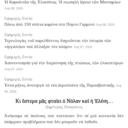
Ἡ Καρυάτιδα τῆς Ἐλευσίνας: Ἡ σιωπηλή ἱέρεια τῶν Μυστηρίων
Αυγ 08, 2026
Εφημερίς Εστία
Πάνω ἀπό 150 σπίτια καμένα στό Πόρτο Γερμενό
Αυγ 08, 2026
Εφημερίς Εστία
Τεχνολογίες τοῦ παρελθόντος διηγοῦνται τήν ἱστορία τῶν
«ἐργαλείων πού ἄλλαξαν τόν κόσμο»
Αυγ 07, 2026
Εφημερίς Εστία
Ἀσυνεννοησία γιά τήν διερεύνηση τῆς πτώσεως τῶν ἑλικοπτέρων
Αυγ 07, 2026
Εφημερίς Εστία
Ἑπτά μῆνες ἀνενεργά τά νέα ἀεροπλάνα τῆς Πυροσβεστικῆς
Αυγ
06, 2026
Κι ὕστερα μᾶς φταίει ὁ Νόλαν καί ἡ Ἑλένη…
Δημήτρης Καπράνος
Ἀνήκουμε σέ ἐκείνους πού πιστεύουν ὅτι σέ μιά κοινωνία δέν
ὑπάρχουν προβλήματα πού δέν μποροῦν νά λυθοῦν.